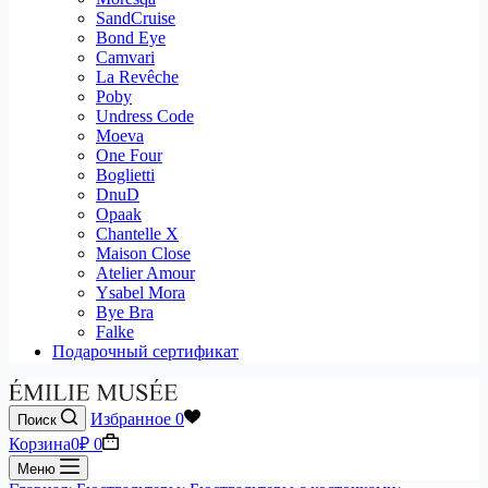
SandCruise
Bond Eye
Camvari
La Revêche
Poby
Undress Code
Moeva
One Four
Boglietti
DnuD
Opaak
Chantelle X
Maison Close
Atelier Amour
Ysabel Mora
Bye Bra
Falke
Подарочный сертификат
Избранное
0
Поиск
Корзина
0
₽
0
Меню