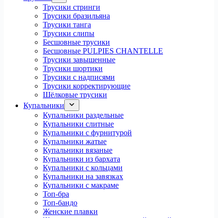
Трусики стринги
Трусики бразильяна
Трусики танга
Трусики слипы
Бесшовные трусики
Бесшовные PULPIES CHANTELLE
Трусики завышенные
Трусики шортики
Трусики с надписями
Трусики корректирующие
Шёлковые трусики
Купальники
Купальники раздельные
Купальники слитные
Купальники с фурнитурой
Купальники жатые
Купальники вязаные
Купальники из бархата
Купальники с кольцами
Купальники на завязках
Купальники с макраме
Топ-бра
Топ-бандо
Женские плавки