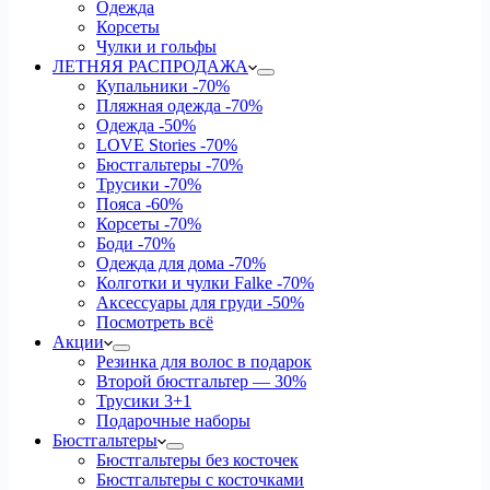
Одежда
Корсеты
Чулки и гольфы
ЛЕТНЯЯ РАСПРОДАЖА
Купальники
-70%
Пляжная одежда
-70%
Одежда
-50%
LOVE Stories
-70%
Бюстгальтеры
-70%
Трусики
-70%
Пояса
-60%
Корсеты
-70%
Боди
-70%
Одежда для дома
-70%
Колготки и чулки Falke
-70%
Аксессуары для груди
-50%
Посмотреть всё
Акции
Резинка для волос в подарок
Второй бюстгальтер — 30%
Трусики 3+1
Подарочные наборы
Бюстгальтеры
Бюстгальтеры без косточек
Бюстгальтеры с косточками