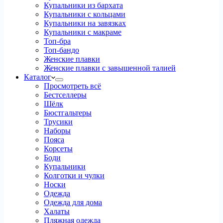
Купальники из бархата
Купальники с кольцами
Купальники на завязках
Купальники с макраме
Топ-бра
Топ-бандо
Женские плавки
Женские плавки с завышенной талией
Каталог
Просмотреть всё
Бестселлеры
Шёлк
Бюстгальтеры
Трусики
Наборы
Пояса
Корсеты
Боди
Купальники
Колготки и чулки
Носки
Одежда
Одежда для дома
Халаты
Пляжная одежда