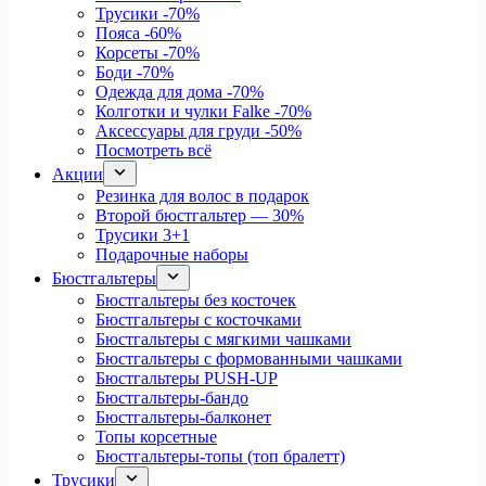
Трусики
-70%
Пояса
-60%
Корсеты
-70%
Боди
-70%
Одежда для дома
-70%
Колготки и чулки Falke
-70%
Аксессуары для груди
-50%
Посмотреть всё
Акции
Резинка для волос в подарок
Второй бюстгальтер — 30%
Трусики 3+1
Подарочные наборы
Бюстгальтеры
Бюстгальтеры без косточек
Бюстгальтеры с косточками
Бюстгальтеры с мягкими чашками
Бюстгальтеры с формованными чашками
Бюстгальтеры PUSH-UP
Бюстгальтеры-бандо
Бюстгальтеры-балконет
Топы корсетные
Бюстгальтеры-топы (топ бралетт)
Трусики