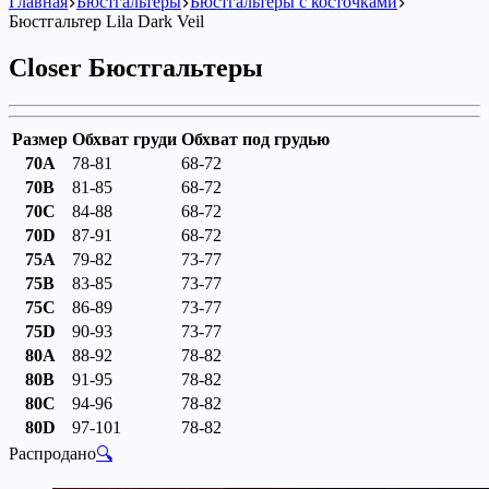
Главная
Бюстгальтеры
Бюстгальтеры с косточками
Бюстгальтер Lila Dark Veil
Closer Бюстгальтеры
Размер
Обхват груди
Обхват под грудью
70A
78-81
68-72
70B
81-85
68-72
70C
84-88
68-72
70D
87-91
68-72
75A
79-82
73-77
75B
83-85
73-77
75C
86-89
73-77
75D
90-93
73-77
80A
88-92
78-82
80B
91-95
78-82
80C
94-96
78-82
80D
97-101
78-82
Распродано
🔍