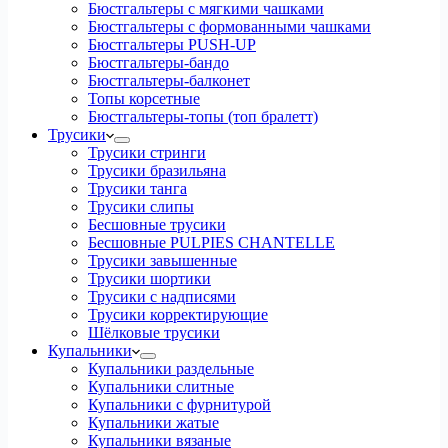
Бюстгальтеры с мягкими чашками
Бюстгальтеры с формованными чашками
Бюстгальтеры PUSH-UP
Бюстгальтеры-бандо
Бюстгальтеры-балконет
Топы корсетные
Бюстгальтеры-топы (топ бралетт)
Трусики
Трусики стринги
Трусики бразильяна
Трусики танга
Трусики слипы
Бесшовные трусики
Бесшовные PULPIES CHANTELLE
Трусики завышенные
Трусики шортики
Трусики с надписями
Трусики корректирующие
Шёлковые трусики
Купальники
Купальники раздельные
Купальники слитные
Купальники с фурнитурой
Купальники жатые
Купальники вязаные