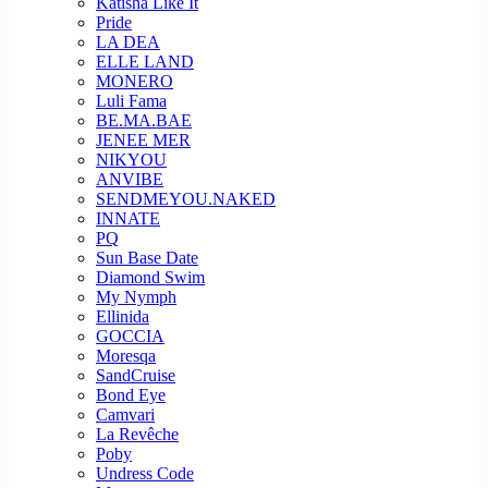
Katisha Like It
Pride
LA DEA
ELLE LAND
MONERO
Luli Fama
BE.MA.BAE
JENEE MER
NIKYOU
ANVIBE
SENDMEYOU.NAKED
INNATE
PQ
Sun Base Date
Diamond Swim
My Nymph
Ellinida
GOCCIA
Moresqa
SandCruise
Bond Eye
Camvari
La Revêche
Poby
Undress Code