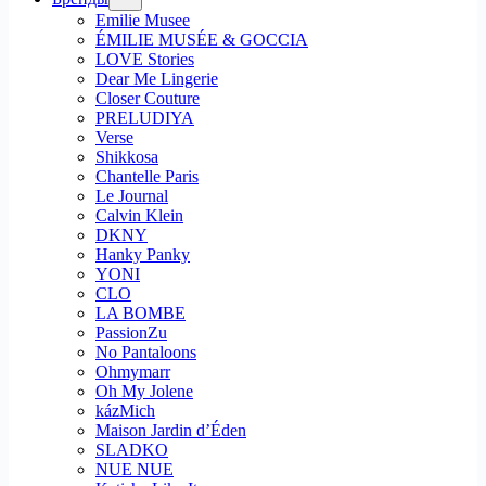
Emilie Musee
ÉMILIE MUSÉE & GOCCIA
LOVE Stories
Dear Me Lingerie
Closer Couture
PRELUDIYA
Verse
Shikkosa
Chantelle Paris
Le Journal
Calvin Klein
DKNY
Hanky Panky
YONI
CLO
LA BOMBE
PassionZu
No Pantaloons
Ohmymarr
Oh My Jolene
kázMich
Maison Jardin d’Éden
SLADKO
NUE NUE