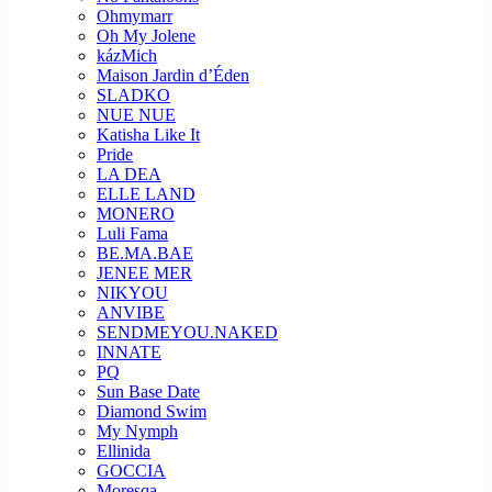
Ohmymarr
Oh My Jolene
kázMich
Maison Jardin d’Éden
SLADKO
NUE NUE
Katisha Like It
Pride
LA DEA
ELLE LAND
MONERO
Luli Fama
BE.MA.BAE
JENEE MER
NIKYOU
ANVIBE
SENDMEYOU.NAKED
INNATE
PQ
Sun Base Date
Diamond Swim
My Nymph
Ellinida
GOCCIA
Moresqa