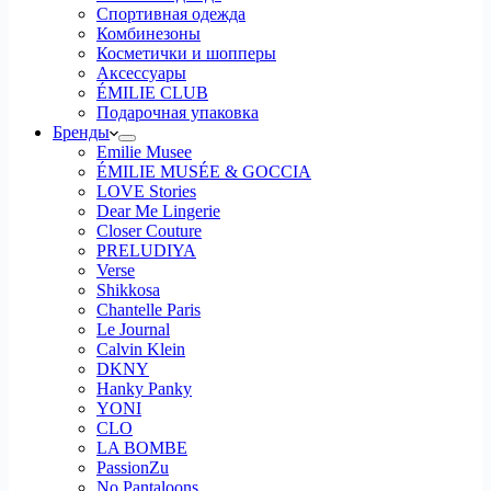
Спортивная одежда
Комбинезоны
Косметички и шопперы
Аксессуары
ÉMILIE CLUB
Подарочная упаковка
Бренды
Emilie Musee
ÉMILIE MUSÉE & GOCCIA
LOVE Stories
Dear Me Lingerie
Closer Couture
PRELUDIYA
Verse
Shikkosa
Chantelle Paris
Le Journal
Calvin Klein
DKNY
Hanky Panky
YONI
CLO
LA BOMBE
PassionZu
No Pantaloons