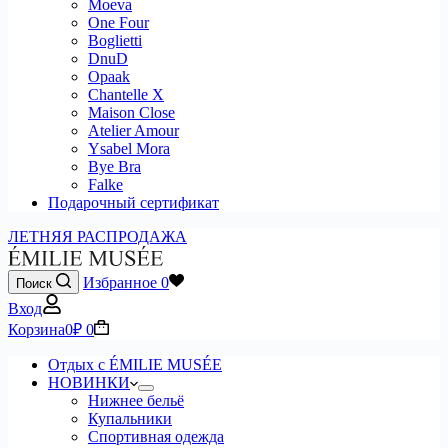
Moeva
One Four
Boglietti
DnuD
Opaak
Chantelle X
Maison Close
Atelier Amour
Ysabel Mora
Bye Bra
Falke
Подарочный сертификат
ЛЕТНЯЯ РАСПРОДАЖА
Избранное
0
Поиск
Вход
Корзина
0
₽
0
Отдых с ÉMILIE MUSÉE
НОВИНКИ
Нижнее бельё
Купальники
Спортивная одежда