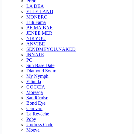
Pride
LA DEA
ELLE LAND
MONERO
Luli Fama
BE.MA.BAE
JENEE MER
NIKYOU
ANVIBE
SENDMEYOU.NAKED
INNATE
PQ
Sun Base Date
Diamond Swim
My Nymph
Ellinida
GOCCIA
Moresqa
SandCruise
Bond Eye
Camvari
La Revêche
Poby
Undress Code
Moeva