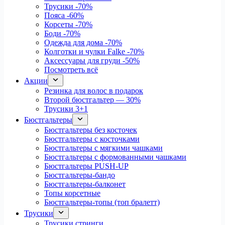
Трусики
-70%
Пояса
-60%
Корсеты
-70%
Боди
-70%
Одежда для дома
-70%
Колготки и чулки Falke
-70%
Аксессуары для груди
-50%
Посмотреть всё
Акции
Резинка для волос в подарок
Второй бюстгальтер — 30%
Трусики 3+1
Бюстгальтеры
Бюстгальтеры без косточек
Бюстгальтеры с косточками
Бюстгальтеры с мягкими чашками
Бюстгальтеры с формованными чашками
Бюстгальтеры PUSH-UP
Бюстгальтеры-бандо
Бюстгальтеры-балконет
Топы корсетные
Бюстгальтеры-топы (топ бралетт)
Трусики
Трусики стринги