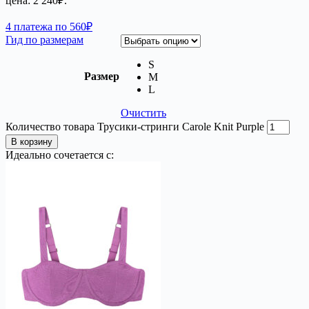
цена: 2 240₽.
4 платежа по 560₽
Гид по размерам
S
Размер
M
L
Очистить
Количество товара Трусики-стринги Carole Knit Purple
В корзину
Идеально сочетается с: