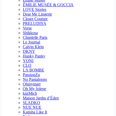
Emilie Musee
ÉMILIE MUSÉE & GOCCIA
LOVE Stories
Dear Me Lingerie
Closer Couture
PRELUDIYA
Verse
Shikkosa
Chantelle Paris
Le Journal
Calvin Klein
DKNY
Hanky Panky
YONI
CLO
LA BOMBE
PassionZu
No Pantaloons
Ohmymarr
Oh My Jolene
kázMich
Maison Jardin d’Éden
SLADKO
NUE NUE
Katisha Like It