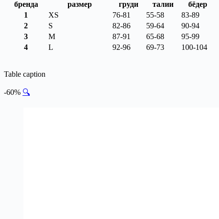
бренда
размер
груди
талии
бёдер
1
XS
76-81
55-58
83-89
2
S
82-86
59-64
90-94
3
M
87-91
65-68
95-99
4
L
92-96
69-73
100-104
Table caption
-60%
🔍