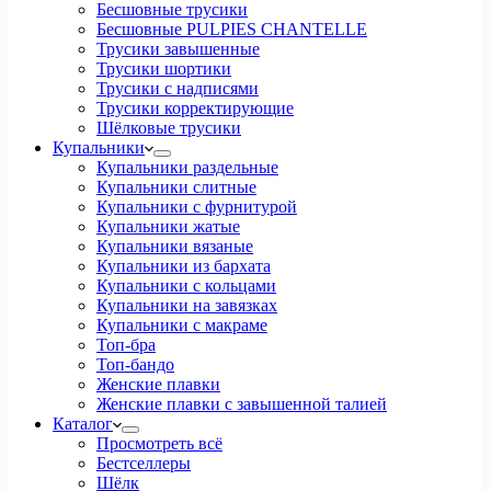
Бесшовные трусики
Бесшовные PULPIES CHANTELLE
Трусики завышенные
Трусики шортики
Трусики с надписями
Трусики корректирующие
Шёлковые трусики
Купальники
Купальники раздельные
Купальники слитные
Купальники с фурнитурой
Купальники жатые
Купальники вязаные
Купальники из бархата
Купальники с кольцами
Купальники на завязках
Купальники с макраме
Топ-бра
Топ-бандо
Женские плавки
Женские плавки с завышенной талией
Каталог
Просмотреть всё
Бестселлеры
Шёлк