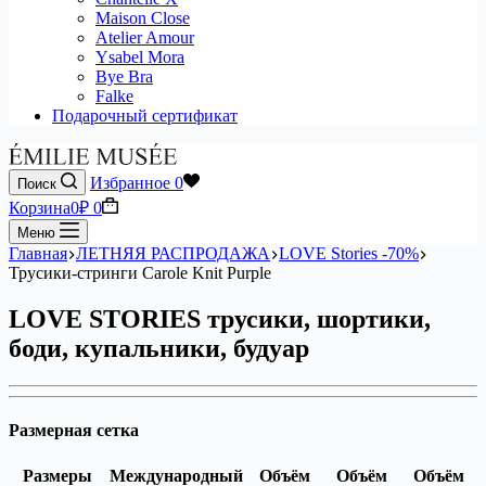
Maison Close
Atelier Amour
Ysabel Mora
Bye Bra
Falke
Подарочный сертификат
Избранное
0
Поиск
Корзина
0
₽
0
Меню
Главная
ЛЕТНЯЯ РАСПРОДАЖА
LOVE Stories -70%
Трусики-стринги Carole Knit Purple
LOVE STORIES трусики, шортики,
боди, купальники, будуар
Размерная сетка
Размеры
Международный
Объём
Объём
Объём