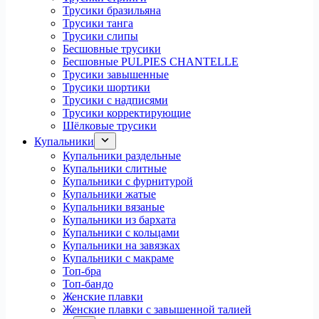
Трусики бразильяна
Трусики танга
Трусики слипы
Бесшовные трусики
Бесшовные PULPIES CHANTELLE
Трусики завышенные
Трусики шортики
Трусики с надписями
Трусики корректирующие
Шёлковые трусики
Купальники
Купальники раздельные
Купальники слитные
Купальники с фурнитурой
Купальники жатые
Купальники вязаные
Купальники из бархата
Купальники с кольцами
Купальники на завязках
Купальники с макраме
Топ-бра
Топ-бандо
Женские плавки
Женские плавки с завышенной талией