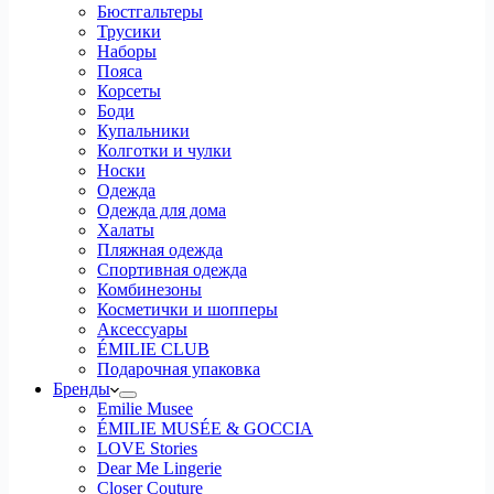
Бюстгальтеры
Трусики
Наборы
Пояса
Корсеты
Боди
Купальники
Колготки и чулки
Носки
Одежда
Одежда для дома
Халаты
Пляжная одежда
Спортивная одежда
Комбинезоны
Косметички и шопперы
Аксессуары
ÉMILIE CLUB
Подарочная упаковка
Бренды
Emilie Musee
ÉMILIE MUSÉE & GOCCIA
LOVE Stories
Dear Me Lingerie
Closer Couture