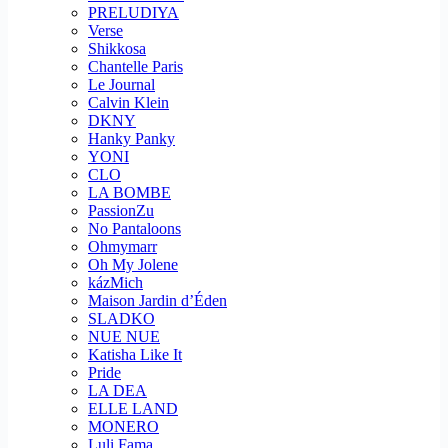
PRELUDIYA
Verse
Shikkosa
Chantelle Paris
Le Journal
Calvin Klein
DKNY
Hanky Panky
YONI
CLO
LA BOMBE
PassionZu
No Pantaloons
Ohmymarr
Oh My Jolene
kázMich
Maison Jardin d’Éden
SLADKO
NUE NUE
Katisha Like It
Pride
LA DEA
ELLE LAND
MONERO
Luli Fama