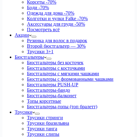
Корсеты
-70%
Боди
-70%
Одежда для дома
-70%
Колготки и чулки Falke
-70%
Аксессуары для груди
-50%
Посмотреть всё
Акции
Резинка для волос в подарок
Второй бюстгальтер — 30%
Трусики 3+1
Бюстгальтеры
Бюстгальтеры без косточек
Бюстгальтеры с косточками
Бюстгальтеры с мягкими чашками
Бюстгальтеры с формованными чашками
Бюстгальтеры PUSH-UP
Бюстгальтеры-бандо
Бюстгальтеры-балконет
Топы корсетные
Бюстгальтеры-топы (топ бралетт)
Трусики
Трусики стринги
Трусики бразильяна
Трусики танга
Трусики слипы