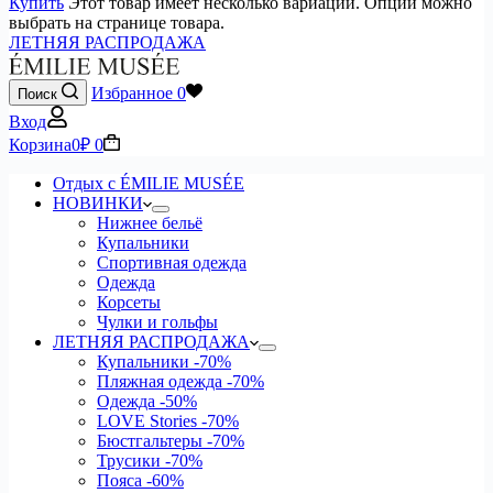
Купить
Этот товар имеет несколько вариаций. Опции можно
выбрать на странице товара.
ЛЕТНЯЯ РАСПРОДАЖА
Избранное
0
Поиск
Вход
Корзина
0
₽
0
Отдых с ÉMILIE MUSÉE
НОВИНКИ
Нижнее бельё
Купальники
Спортивная одежда
Одежда
Корсеты
Чулки и гольфы
ЛЕТНЯЯ РАСПРОДАЖА
Купальники
-70%
Пляжная одежда
-70%
Одежда
-50%
LOVE Stories
-70%
Бюстгальтеры
-70%
Трусики
-70%
Пояса
-60%