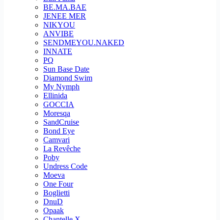
BE.MA.BAE
JENEE MER
NIKYOU
ANVIBE
SENDMEYOU.NAKED
INNATE
PQ
Sun Base Date
Diamond Swim
My Nymph
Ellinida
GOCCIA
Moresqa
SandCruise
Bond Eye
Camvari
La Revêche
Poby
Undress Code
Moeva
One Four
Boglietti
DnuD
Opaak
Chantelle X