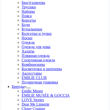
Бюстгальтеры
Трусики
Наборы
Пояса
Корсеты
Боди
Купальники
Колготки и чулки
Носки
Одежда
Одежда для дома
Халаты
Пляжная одежда
Спортивная одежда
Комбинезоны
Косметички и шопперы
Аксессуары
ÉMILIE CLUB
Подарочная упаковка
Бренды
Emilie Musee
ÉMILIE MUSÉE & GOCCIA
LOVE Stories
Dear Me Lingerie
Closer Couture