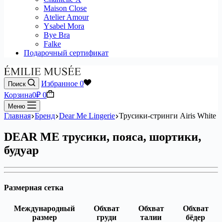
Maison Close
Atelier Amour
Ysabel Mora
Bye Bra
Falke
Подарочный сертификат
Избранное
0
Поиск
Корзина
0
₽
0
Меню
Главная
Бренд
Dear Me Lingerie
Трусики-стринги Airis White
DEAR ME трусики, пояса, шортики,
будуар
Размерная сетка
Международный
Обхват
Обхват
Обхват
размер
груди
талии
бёдер