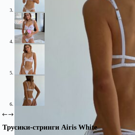
Трусики-стринги Airis White