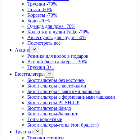
Трусики
-70%
Пояса
-60%
Корсеты
-70%
Боди
-70%
Одежда для дома
-70%
Колготки и чулки Falke
-70%
Аксессуары для груди
-50%
Посмотреть всё
Акции
Резинка для волос в подарок
Второй бюстгальтер — 30%
Трусики 3+1
Бюстгальтеры
Бюстгальтеры без косточек
Бюстгальтеры с косточками
Бюстгальтеры с мягкими чашками
Бюстгальтеры с формованными чашками
Бюстгальтеры PUSH-UP
Бюстгальтеры-бандо
Бюстгальтеры-балконет
Топы корсетные
Бюстгальтеры-топы (топ бралетт)
Трусики
Трусики стринги