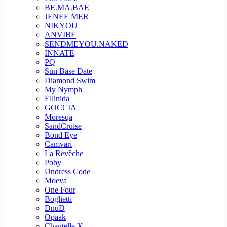
BE.MA.BAE
JENEE MER
NIKYOU
ANVIBE
SENDMEYOU.NAKED
INNATE
PQ
Sun Base Date
Diamond Swim
My Nymph
Ellinida
GOCCIA
Moresqa
SandCruise
Bond Eye
Camvari
La Revêche
Poby
Undress Code
Moeva
One Four
Boglietti
DnuD
Opaak
Chantelle X