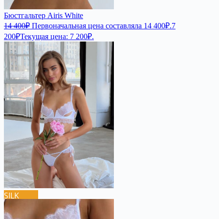
Бюстгальтер Airis White
14 400
₽
Первоначальная цена составляла 14 400₽.
7
200
₽
Текущая цена: 7 200₽.
SILK