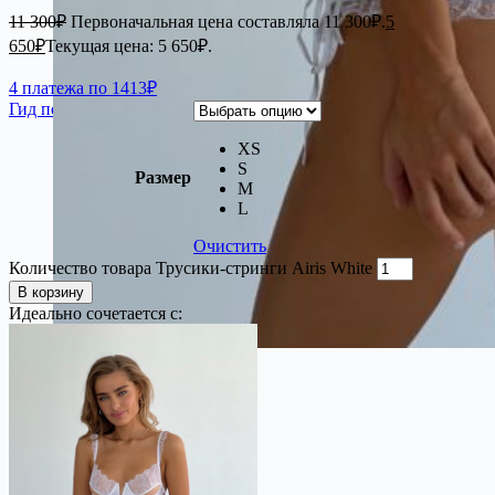
11 300
₽
Первоначальная цена составляла 11 300₽.
5
650
₽
Текущая цена: 5 650₽.
4 платежа по 1413₽
Гид по размерам
XS
S
Размер
M
L
Очистить
Количество товара Трусики-стринги Airis White
В корзину
Идеально сочетается с: