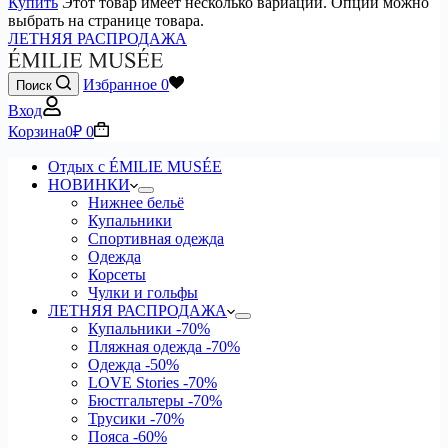
Купить
Этот товар имеет несколько вариаций. Опции можно
выбрать на странице товара.
ЛЕТНЯЯ РАСПРОДАЖА
Избранное
0
Поиск
Вход
Корзина
0
₽
0
Отдых с ÉMILIE MUSÉE
НОВИНКИ
Нижнее бельё
Купальники
Спортивная одежда
Одежда
Корсеты
Чулки и гольфы
ЛЕТНЯЯ РАСПРОДАЖА
Купальники
-70%
Пляжная одежда
-70%
Одежда
-50%
LOVE Stories
-70%
Бюстгальтеры
-70%
Трусики
-70%
Пояса
-60%