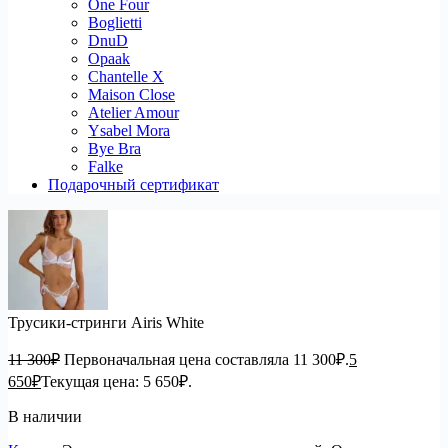
One Four
Boglietti
DnuD
Opaak
Chantelle X
Maison Close
Atelier Amour
Ysabel Mora
Bye Bra
Falke
Подарочный сертификат
Трусики-стринги Airis White
11 300
₽
Первоначальная цена составляла 11 300₽.
5
650
₽
Текущая цена: 5 650₽.
В наличии