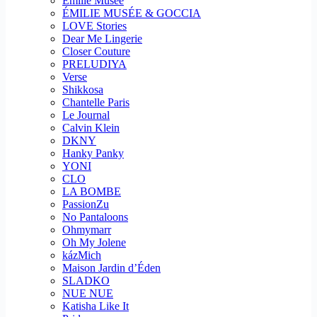
Emilie Musee
ÉMILIE MUSÉE & GOCCIA
LOVE Stories
Dear Me Lingerie
Closer Couture
PRELUDIYA
Verse
Shikkosa
Chantelle Paris
Le Journal
Calvin Klein
DKNY
Hanky Panky
YONI
CLO
LA BOMBE
PassionZu
No Pantaloons
Ohmymarr
Oh My Jolene
kázMich
Maison Jardin d’Éden
SLADKO
NUE NUE
Katisha Like It