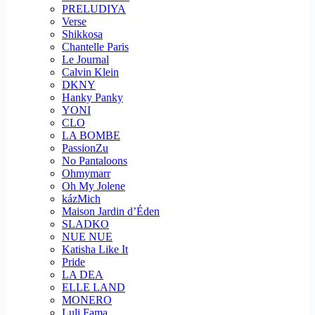
PRELUDIYA
Verse
Shikkosa
Chantelle Paris
Le Journal
Calvin Klein
DKNY
Hanky Panky
YONI
CLO
LA BOMBE
PassionZu
No Pantaloons
Ohmymarr
Oh My Jolene
kázMich
Maison Jardin d’Éden
SLADKO
NUE NUE
Katisha Like It
Pride
LA DEA
ELLE LAND
MONERO
Luli Fama