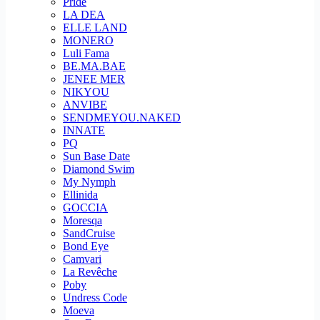
Pride
LA DEA
ELLE LAND
MONERO
Luli Fama
BE.MA.BAE
JENEE MER
NIKYOU
ANVIBE
SENDMEYOU.NAKED
INNATE
PQ
Sun Base Date
Diamond Swim
My Nymph
Ellinida
GOCCIA
Moresqa
SandCruise
Bond Eye
Camvari
La Revêche
Poby
Undress Code
Moeva