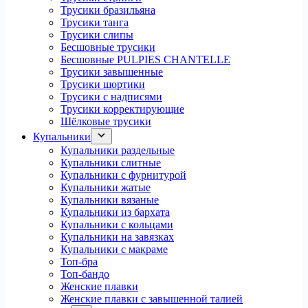
Трусики бразильяна
Трусики танга
Трусики слипы
Бесшовные трусики
Бесшовные PULPIES CHANTELLE
Трусики завышенные
Трусики шортики
Трусики с надписями
Трусики корректирующие
Шёлковые трусики
Купальники
Купальники раздельные
Купальники слитные
Купальники с фурнитурой
Купальники жатые
Купальники вязаные
Купальники из бархата
Купальники с кольцами
Купальники на завязках
Купальники с макраме
Топ-бра
Топ-бандо
Женские плавки
Женские плавки с завышенной талией