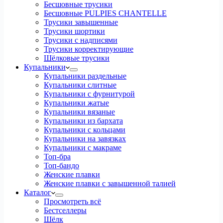
Бесшовные трусики
Бесшовные PULPIES CHANTELLE
Трусики завышенные
Трусики шортики
Трусики с надписями
Трусики корректирующие
Шёлковые трусики
Купальники
Купальники раздельные
Купальники слитные
Купальники с фурнитурой
Купальники жатые
Купальники вязаные
Купальники из бархата
Купальники с кольцами
Купальники на завязках
Купальники с макраме
Топ-бра
Топ-бандо
Женские плавки
Женские плавки с завышенной талией
Каталог
Просмотреть всё
Бестселлеры
Шёлк