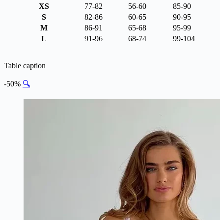
XS
77-82
56-60
85-90
S
82-86
60-65
90-95
M
86-91
65-68
95-99
L
91-96
68-74
99-104
Table caption
-50%
🔍