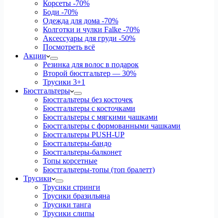
Корсеты
-70%
Боди
-70%
Одежда для дома
-70%
Колготки и чулки Falke
-70%
Аксессуары для груди
-50%
Посмотреть всё
Акции
Резинка для волос в подарок
Второй бюстгальтер — 30%
Трусики 3+1
Бюстгальтеры
Бюстгальтеры без косточек
Бюстгальтеры с косточками
Бюстгальтеры с мягкими чашками
Бюстгальтеры с формованными чашками
Бюстгальтеры PUSH-UP
Бюстгальтеры-бандо
Бюстгальтеры-балконет
Топы корсетные
Бюстгальтеры-топы (топ бралетт)
Трусики
Трусики стринги
Трусики бразильяна
Трусики танга
Трусики слипы