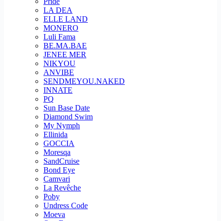
Pride
LA DEA
ELLE LAND
MONERO
Luli Fama
BE.MA.BAE
JENEE MER
NIKYOU
ANVIBE
SENDMEYOU.NAKED
INNATE
PQ
Sun Base Date
Diamond Swim
My Nymph
Ellinida
GOCCIA
Moresqa
SandCruise
Bond Eye
Camvari
La Revêche
Poby
Undress Code
Moeva