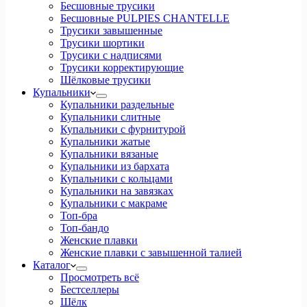
Бесшовные трусики
Бесшовные PULPIES CHANTELLE
Трусики завышенные
Трусики шортики
Трусики с надписями
Трусики корректирующие
Шёлковые трусики
Купальники
Купальники раздельные
Купальники слитные
Купальники с фурнитурой
Купальники жатые
Купальники вязаные
Купальники из бархата
Купальники с кольцами
Купальники на завязках
Купальники с макраме
Топ-бра
Топ-бандо
Женские плавки
Женские плавки с завышенной талией
Каталог
Просмотреть всё
Бестселлеры
Шёлк