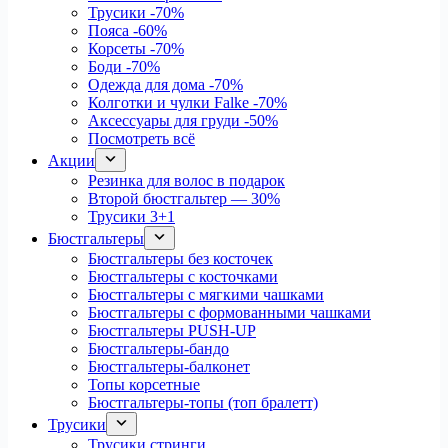
Трусики
-70%
Пояса
-60%
Корсеты
-70%
Боди
-70%
Одежда для дома
-70%
Колготки и чулки Falke
-70%
Аксессуары для груди
-50%
Посмотреть всё
Акции
Резинка для волос в подарок
Второй бюстгальтер — 30%
Трусики 3+1
Бюстгальтеры
Бюстгальтеры без косточек
Бюстгальтеры с косточками
Бюстгальтеры с мягкими чашками
Бюстгальтеры с формованными чашками
Бюстгальтеры PUSH-UP
Бюстгальтеры-бандо
Бюстгальтеры-балконет
Топы корсетные
Бюстгальтеры-топы (топ бралетт)
Трусики
Трусики стринги