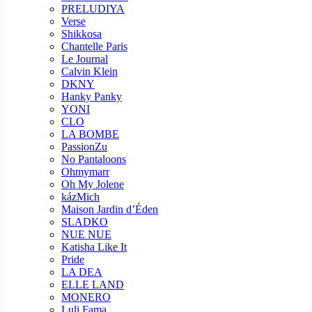
PRELUDIYA
Verse
Shikkosa
Chantelle Paris
Le Journal
Calvin Klein
DKNY
Hanky Panky
YONI
CLO
LA BOMBE
PassionZu
No Pantaloons
Ohmymarr
Oh My Jolene
kázMich
Maison Jardin d’Éden
SLADKO
NUE NUE
Katisha Like It
Pride
LA DEA
ELLE LAND
MONERO
Luli Fama