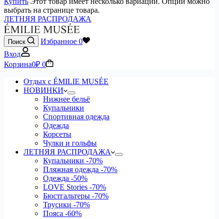
Купить
Этот товар имеет несколько вариаций. Опции можно
выбрать на странице товара.
ЛЕТНЯЯ РАСПРОДАЖА
Избранное
0
Поиск
Вход
Корзина
0
₽
0
Отдых с ÉMILIE MUSÉE
НОВИНКИ
Нижнее бельё
Купальники
Спортивная одежда
Одежда
Корсеты
Чулки и гольфы
ЛЕТНЯЯ РАСПРОДАЖА
Купальники
-70%
Пляжная одежда
-70%
Одежда
-50%
LOVE Stories
-70%
Бюстгальтеры
-70%
Трусики
-70%
Пояса
-60%