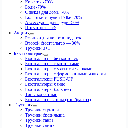
Корсеты
-70%
Боди
-70%
Одежда для дома
-70%
Колготки и чулки Falke
-70%
Аксессуары для груди
-50%
Посмотреть всё
Акции
Резинка для волос в подарок
Второй бюстгальтер — 30%
Трусики 3+1
Бюстгальтеры
Бюстгальтеры без косточек
Бюстгальтеры с косточками
Бюстгальтеры с мягкими чашками
Бюстгальтеры с формованными чашками
Бюстгальтеры PUSH-UP
Бюстгальтеры-бандо
Бюстгальтеры-балконет
Топы корсетные
Бюстгальтеры-топы (топ бралетт)
Трусики
Трусики стринги
Трусики бразильяна
Трусики танга
Трусики слипы