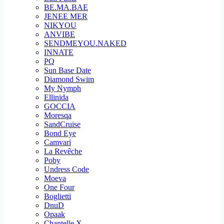
BE.MA.BAE
JENEE MER
NIKYOU
ANVIBE
SENDMEYOU.NAKED
INNATE
PQ
Sun Base Date
Diamond Swim
My Nymph
Ellinida
GOCCIA
Moresqa
SandCruise
Bond Eye
Camvari
La Revêche
Poby
Undress Code
Moeva
One Four
Boglietti
DnuD
Opaak
Chantelle X