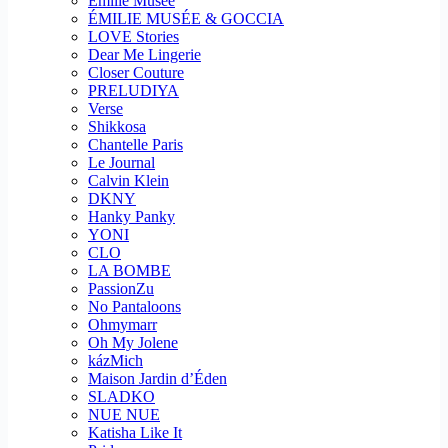
Emilie Musee
ÉMILIE MUSÉE & GOCCIA
LOVE Stories
Dear Me Lingerie
Closer Couture
PRELUDIYA
Verse
Shikkosa
Chantelle Paris
Le Journal
Calvin Klein
DKNY
Hanky Panky
YONI
CLO
LA BOMBE
PassionZu
No Pantaloons
Ohmymarr
Oh My Jolene
kázMich
Maison Jardin d’Éden
SLADKO
NUE NUE
Katisha Like It