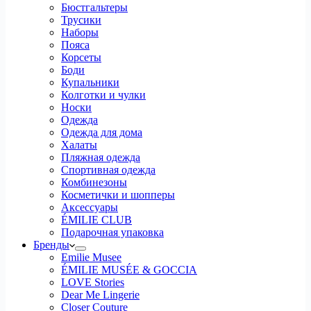
Бюстгальтеры
Трусики
Наборы
Пояса
Корсеты
Боди
Купальники
Колготки и чулки
Носки
Одежда
Одежда для дома
Халаты
Пляжная одежда
Спортивная одежда
Комбинезоны
Косметички и шопперы
Аксессуары
ÉMILIE CLUB
Подарочная упаковка
Бренды
Emilie Musee
ÉMILIE MUSÉE & GOCCIA
LOVE Stories
Dear Me Lingerie
Closer Couture