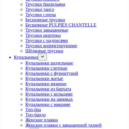
Трусики бразильяна
Трусики танга
Трусики слипы
Бесшовные трусики
Бесшовные PULPIES CHANTELLE
Трусики завышенные
Трусики шортики
Трусики с надписями
Трусики корректирующие
Шёлковые трусики
Купальники
Купальники раздельные
Купальники слитные
Купальники с фурнитурой
Купальники жатые
Купальники вязаные
Купальники из бархата
Купальники с кольцами
Купальники на завязках
Купальники с макраме
Топ-бра
Топ-бандо
Женские плавки
Женские плавки с завышенной талией