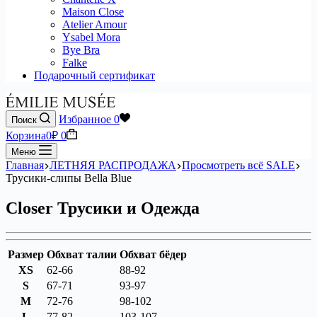
Maison Close
Atelier Amour
Ysabel Mora
Bye Bra
Falke
Подарочный сертификат
Избранное
0
Поиск
Корзина
0
₽
0
Меню
Главная
ЛЕТНЯЯ РАСПРОДАЖА
Просмотреть всё SALE
Трусики-слипы Bella Blue
Closer Трусики и Одежда
Размер
Обхват талии
Обхват бёдер
XS
62-66
88-92
S
67-71
93-97
M
72-76
98-102
L
77-82
103-107