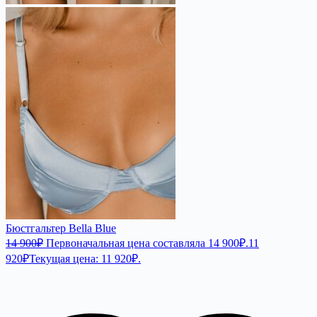
Бюстгальтер Bella Blue
14 900
₽
Первоначальная цена составляла 14 900₽.
11
920
₽
Текущая цена: 11 920₽.