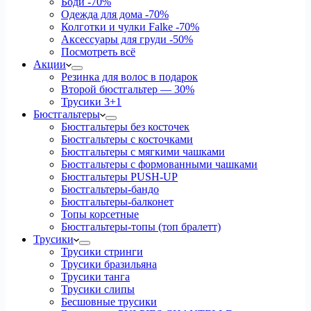
Боди
-70%
Одежда для дома
-70%
Колготки и чулки Falke
-70%
Аксессуары для груди
-50%
Посмотреть всё
Акции
Резинка для волос в подарок
Второй бюстгальтер — 30%
Трусики 3+1
Бюстгальтеры
Бюстгальтеры без косточек
Бюстгальтеры с косточками
Бюстгальтеры с мягкими чашками
Бюстгальтеры с формованными чашками
Бюстгальтеры PUSH-UP
Бюстгальтеры-бандо
Бюстгальтеры-балконет
Топы корсетные
Бюстгальтеры-топы (топ бралетт)
Трусики
Трусики стринги
Трусики бразильяна
Трусики танга
Трусики слипы
Бесшовные трусики