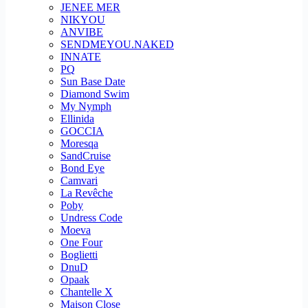
JENEE MER
NIKYOU
ANVIBE
SENDMEYOU.NAKED
INNATE
PQ
Sun Base Date
Diamond Swim
My Nymph
Ellinida
GOCCIA
Moresqa
SandCruise
Bond Eye
Camvari
La Revêche
Poby
Undress Code
Moeva
One Four
Boglietti
DnuD
Opaak
Chantelle X
Maison Close