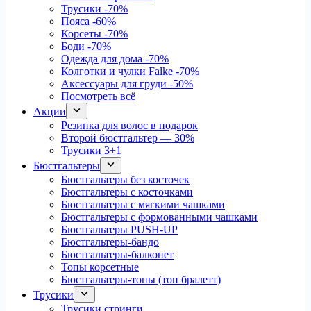
Трусики
-70%
Пояса
-60%
Корсеты
-70%
Боди
-70%
Одежда для дома
-70%
Колготки и чулки Falke
-70%
Аксессуары для груди
-50%
Посмотреть всё
Акции
Резинка для волос в подарок
Второй бюстгальтер — 30%
Трусики 3+1
Бюстгальтеры
Бюстгальтеры без косточек
Бюстгальтеры с косточками
Бюстгальтеры с мягкими чашками
Бюстгальтеры с формованными чашками
Бюстгальтеры PUSH-UP
Бюстгальтеры-бандо
Бюстгальтеры-балконет
Топы корсетные
Бюстгальтеры-топы (топ бралетт)
Трусики
Трусики стринги