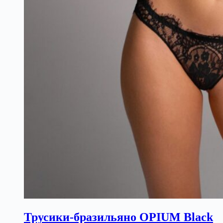
Трусики-бразильяно OPIUM Black