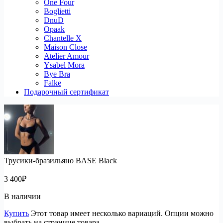
One Four
Boglietti
DnuD
Opaak
Chantelle X
Maison Close
Atelier Amour
Ysabel Mora
Bye Bra
Falke
Подарочный сертификат
Трусики-бразильяно BASE Black
3 400
₽
В наличии
Купить
Этот товар имеет несколько вариаций. Опции можно
выбрать на странице товара.