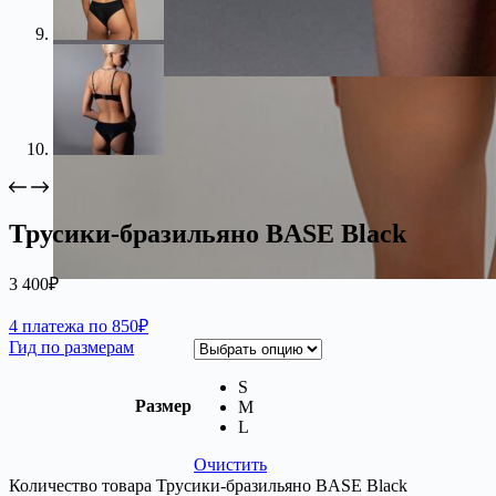
Трусики-бразильяно BASE Black
3 400
₽
4 платежа по 850₽
Гид по размерам
S
Размер
M
L
Очистить
Количество товара Трусики-бразильяно BASE Black