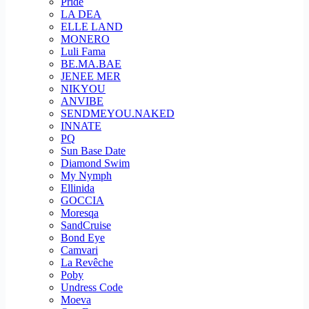
Pride
LA DEA
ELLE LAND
MONERO
Luli Fama
BE.MA.BAE
JENEE MER
NIKYOU
ANVIBE
SENDMEYOU.NAKED
INNATE
PQ
Sun Base Date
Diamond Swim
My Nymph
Ellinida
GOCCIA
Moresqa
SandCruise
Bond Eye
Camvari
La Revêche
Poby
Undress Code
Moeva