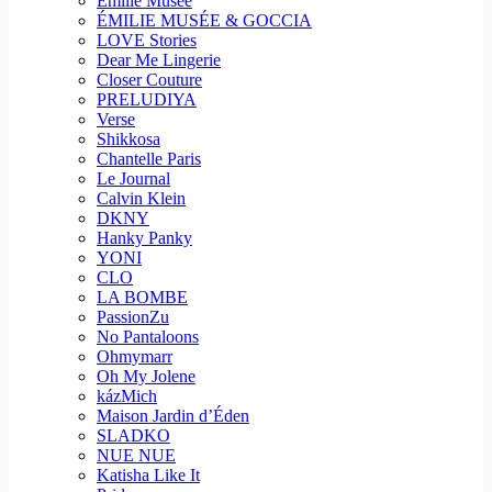
Emilie Musee
ÉMILIE MUSÉE & GOCCIA
LOVE Stories
Dear Me Lingerie
Closer Couture
PRELUDIYA
Verse
Shikkosa
Chantelle Paris
Le Journal
Calvin Klein
DKNY
Hanky Panky
YONI
CLO
LA BOMBE
PassionZu
No Pantaloons
Ohmymarr
Oh My Jolene
kázMich
Maison Jardin d’Éden
SLADKO
NUE NUE
Katisha Like It