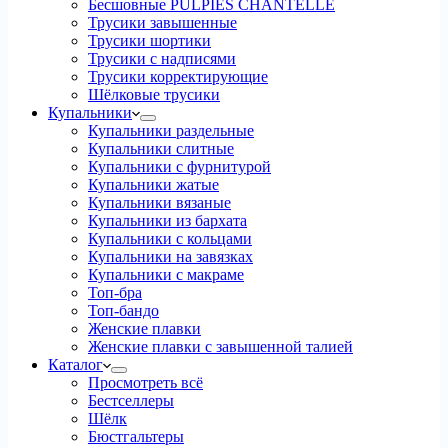
Бесшовные PULPIES CHANTELLE
Трусики завышенные
Трусики шортики
Трусики с надписями
Трусики корректирующие
Шёлковые трусики
Купальники
Купальники раздельные
Купальники слитные
Купальники с фурнитурой
Купальники жатые
Купальники вязаные
Купальники из бархата
Купальники с кольцами
Купальники на завязках
Купальники с макраме
Топ-бра
Топ-бандо
Женские плавки
Женские плавки с завышенной талией
Каталог
Просмотреть всё
Бестселлеры
Шёлк
Бюстгальтеры