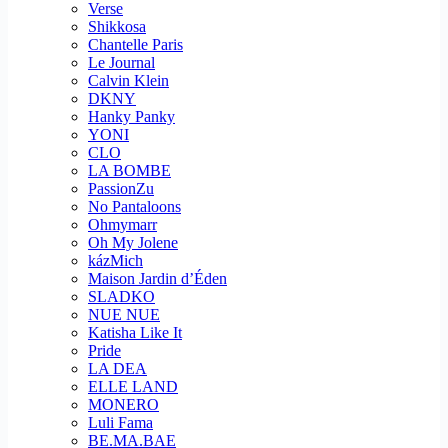
Verse
Shikkosa
Chantelle Paris
Le Journal
Calvin Klein
DKNY
Hanky Panky
YONI
CLO
LA BOMBE
PassionZu
No Pantaloons
Ohmymarr
Oh My Jolene
kázMich
Maison Jardin d’Éden
SLADKO
NUE NUE
Katisha Like It
Pride
LA DEA
ELLE LAND
MONERO
Luli Fama
BE.MA.BAE