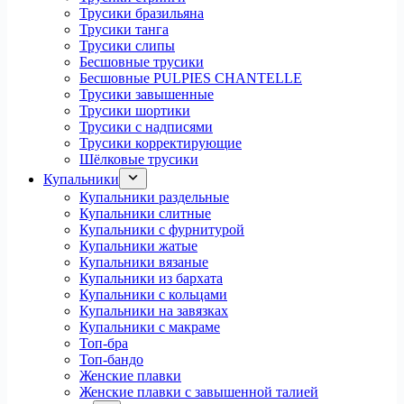
Трусики бразильяна
Трусики танга
Трусики слипы
Бесшовные трусики
Бесшовные PULPIES CHANTELLE
Трусики завышенные
Трусики шортики
Трусики с надписями
Трусики корректирующие
Шёлковые трусики
Купальники
Купальники раздельные
Купальники слитные
Купальники с фурнитурой
Купальники жатые
Купальники вязаные
Купальники из бархата
Купальники с кольцами
Купальники на завязках
Купальники с макраме
Топ-бра
Топ-бандо
Женские плавки
Женские плавки с завышенной талией