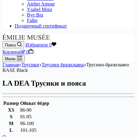
Atelier Amour
Ysabel Mora
Bye Bra
Falke
Подарочный сертификат
Избранное
0
Поиск
Корзина
0
₽
0
Меню
Главная
Трусики
Трусики бразильяна
Трусики-бразильяно
BASE Black
LA DEA Трусики и пояса
Размер
Обхват бёдер
XS
86-90
S
91-95
M
96-100
L
101-105