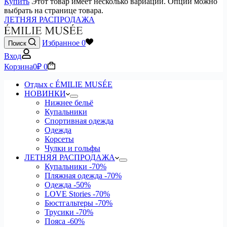
Купить
Этот товар имеет несколько вариаций. Опции можно
выбрать на странице товара.
ЛЕТНЯЯ РАСПРОДАЖА
Избранное
0
Поиск
Вход
Корзина
0
₽
0
Отдых с ÉMILIE MUSÉE
НОВИНКИ
Нижнее бельё
Купальники
Спортивная одежда
Одежда
Корсеты
Чулки и гольфы
ЛЕТНЯЯ РАСПРОДАЖА
Купальники
-70%
Пляжная одежда
-70%
Одежда
-50%
LOVE Stories
-70%
Бюстгальтеры
-70%
Трусики
-70%
Пояса
-60%