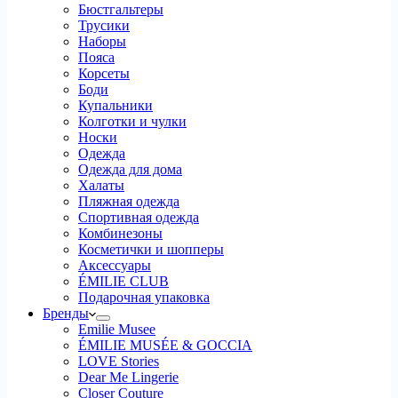
Бюстгальтеры
Трусики
Наборы
Пояса
Корсеты
Боди
Купальники
Колготки и чулки
Носки
Одежда
Одежда для дома
Халаты
Пляжная одежда
Спортивная одежда
Комбинезоны
Косметички и шопперы
Аксессуары
ÉMILIE CLUB
Подарочная упаковка
Бренды
Emilie Musee
ÉMILIE MUSÉE & GOCCIA
LOVE Stories
Dear Me Lingerie
Closer Couture