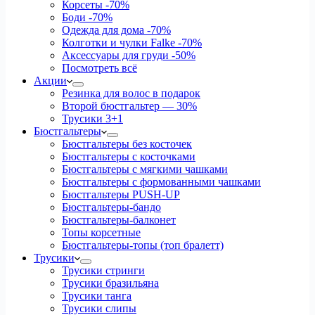
Корсеты
-70%
Боди
-70%
Одежда для дома
-70%
Колготки и чулки Falke
-70%
Аксессуары для груди
-50%
Посмотреть всё
Акции
Резинка для волос в подарок
Второй бюстгальтер — 30%
Трусики 3+1
Бюстгальтеры
Бюстгальтеры без косточек
Бюстгальтеры с косточками
Бюстгальтеры с мягкими чашками
Бюстгальтеры с формованными чашками
Бюстгальтеры PUSH-UP
Бюстгальтеры-бандо
Бюстгальтеры-балконет
Топы корсетные
Бюстгальтеры-топы (топ бралетт)
Трусики
Трусики стринги
Трусики бразильяна
Трусики танга
Трусики слипы