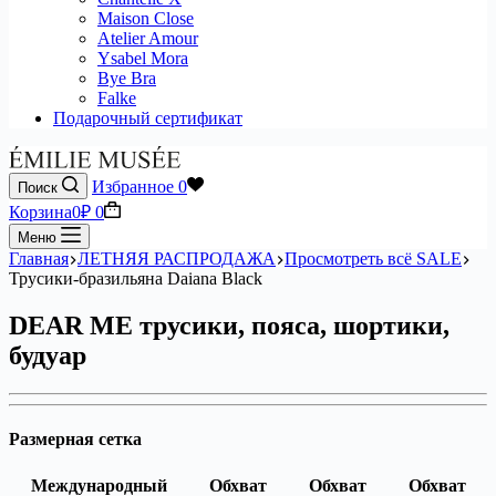
Maison Close
Atelier Amour
Ysabel Mora
Bye Bra
Falke
Подарочный сертификат
Избранное
0
Поиск
Корзина
0
₽
0
Меню
Главная
ЛЕТНЯЯ РАСПРОДАЖА
Просмотреть всё SALE
Трусики-бразильяна Daiana Black
DEAR ME трусики, пояса, шортики,
будуар
Размерная сетка
Международный
Обхват
Обхват
Обхват