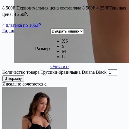
8 500
₽
Первоначальная цена составляла 8 500₽.
4 250
₽
Текущая
цена: 4 250₽.
4 платежа по 1063₽
Гид по размерам
XS
S
Размер
M
L
Очистить
Количество товара Трусики-бразильяна Daiana Black
В корзину
Идеально сочетается с: