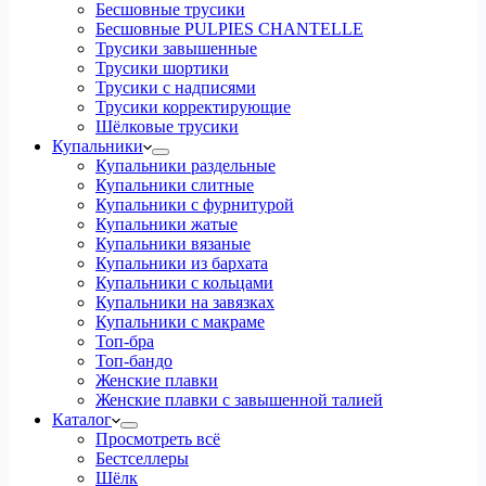
Бесшовные трусики
Бесшовные PULPIES CHANTELLE
Трусики завышенные
Трусики шортики
Трусики с надписями
Трусики корректирующие
Шёлковые трусики
Купальники
Купальники раздельные
Купальники слитные
Купальники с фурнитурой
Купальники жатые
Купальники вязаные
Купальники из бархата
Купальники с кольцами
Купальники на завязках
Купальники с макраме
Топ-бра
Топ-бандо
Женские плавки
Женские плавки с завышенной талией
Каталог
Просмотреть всё
Бестселлеры
Шёлк