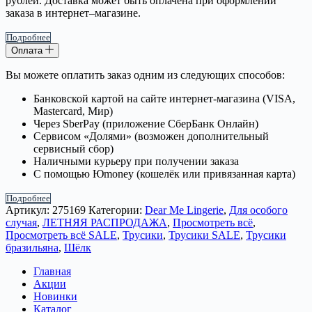
рублей. Доставка может быть оплачена при оформлении
заказа в интернет–магазине.
Подробнее
Оплата
Вы можете оплатить заказ одним из следующих способов:
Банковской картой на сайте интернет-магазина (VISA,
Mastercard, Мир)
Через SberPay (приложение СберБанк Онлайн)
Сервисом «Долями» (возможен дополнительный
сервисный сбор)
Наличными курьеру при получении заказа
С помощью Юmoney (кошелёк или привязанная карта)
Подробнее
Артикул:
275169
Категории:
Dear Me Lingerie
,
Для особого
случая
,
ЛЕТНЯЯ РАСПРОДАЖА
,
Просмотреть всё
,
Просмотреть всё SALE
,
Трусики
,
Трусики SALE
,
Трусики
бразильяна
,
Шёлк
Главная
Акции
Новинки
Каталог