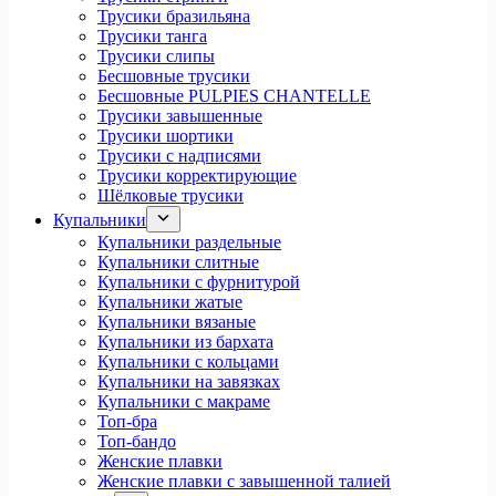
Трусики бразильяна
Трусики танга
Трусики слипы
Бесшовные трусики
Бесшовные PULPIES CHANTELLE
Трусики завышенные
Трусики шортики
Трусики с надписями
Трусики корректирующие
Шёлковые трусики
Купальники
Купальники раздельные
Купальники слитные
Купальники с фурнитурой
Купальники жатые
Купальники вязаные
Купальники из бархата
Купальники с кольцами
Купальники на завязках
Купальники с макраме
Топ-бра
Топ-бандо
Женские плавки
Женские плавки с завышенной талией