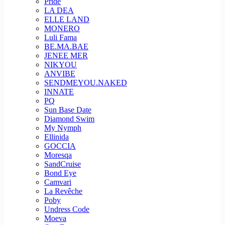
Pride
LA DEA
ELLE LAND
MONERO
Luli Fama
BE.MA.BAE
JENEE MER
NIKYOU
ANVIBE
SENDMEYOU.NAKED
INNATE
PQ
Sun Base Date
Diamond Swim
My Nymph
Ellinida
GOCCIA
Moresqa
SandCruise
Bond Eye
Camvari
La Revêche
Poby
Undress Code
Moeva