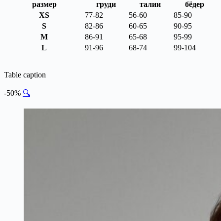
размер
груди
талии
бёдер
XS
77-82
56-60
85-90
S
82-86
60-65
90-95
M
86-91
65-68
95-99
L
91-96
68-74
99-104
Table caption
-50%
🔍