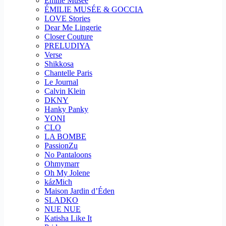
Emilie Musee
ÉMILIE MUSÉE & GOCCIA
LOVE Stories
Dear Me Lingerie
Closer Couture
PRELUDIYA
Verse
Shikkosa
Chantelle Paris
Le Journal
Calvin Klein
DKNY
Hanky Panky
YONI
CLO
LA BOMBE
PassionZu
No Pantaloons
Ohmymarr
Oh My Jolene
kázMich
Maison Jardin d’Éden
SLADKO
NUE NUE
Katisha Like It