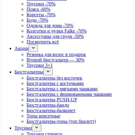
Трусики
-70%
Пояса
-60%
Корсеты
-70%
Боди
-70%
Одежда для дома
-70%
Колготки и чулки Falke
-70%
Аксессуары для груди
-50%
Посмотреть всё
Акции
Резинка для волос в подарок
Второй бюстгальтер — 30%
Трусики 3+1
Бюстгальтеры
Бюстгальтеры без косточек
Бюстгальтеры с косточками
Бюстгальтеры с мягкими чашками
Бюстгальтеры с формованными чашками
Бюстгальтеры PUSH-UP
Бюстгальтеры-бандо
Бюстгальтеры-балконет
Топы корсетные
Бюстгальтеры-топы (топ бралетт)
Трусики
Трусики стринги