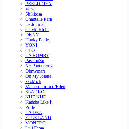
PRELUDIYA
Verse
Shikkosa
Chantelle Paris
Le Journal
Calvin Klein
DKNY
Hanky Panky
YONI
CLO
LA BOMBE
PassionZu
No Pantaloons
Ohmymarr
Oh My Jolene
kázMich
Maison Jardin d’Éden
SLADKO
NUE NUE
Katisha Like It
Pride
LA DEA
ELLE LAND
MONERO
Luli Fama