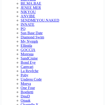
BE.MA.BAE
JENEE MER
NIKYOU
ANVIBE
SENDMEYOU.NAKED
INNATE
PQ
Sun Base Date
Diamond Swim
My Nymph
Ellinida
GOCCIA
Moresqa
SandCruise
Bond Eye
Camvari
La Revêche
Poby
Undress Code
Moeva
One Four
Boglietti
DnuD
Opaak
Chantelle X