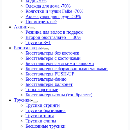
Боди
-70%
Одежда для дома
-70%
Колготки и чулки Falke
-70%
Аксессуары для груди
-50%
Посмотреть всё
Акции
Резинка для волос в подарок
Второй бюстгальтер — 30%
Трусики 3+1
Бюстгальтеры
Бюстгальтеры без косточек
Бюстгальтеры с косточками
Бюстгальтеры с мягкими чашками
Бюстгальтеры с формованными чашками
Бюстгальтеры PUSH-UP
Бюстгальтеры-бандо
Бюстгальтеры-балконет
Топы корсетные
Бюстгальтеры-топы (топ бралетт)
Трусики
Трусики стринги
Трусики бразильяна
Трусики танга
Трусики слипы
Бесшовные трусики