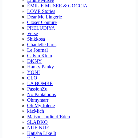
Emilie Musee
ÉMILIE MUSÉE & GOCCIA
LOVE Stories
Dear Me Lingerie
Closer Couture
PRELUDIYA
Verse
Shikkosa
Chantelle Paris
Le Journal
Calvin Klein
DKNY
Hanky Panky
YONI
CLO
LA BOMBE
PassionZu
No Pantaloons
Ohmymarr
Oh My Jolene
kázMich
Maison Jardin d’Éden
SLADKO
NUE NUE
Katisha Like It