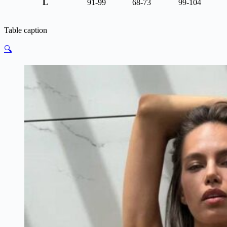
L
91-99
68-73
99-104
Table caption
🔍