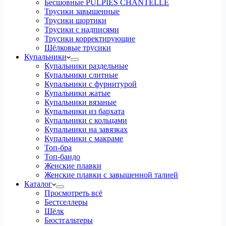
Бесшовные PULPIES CHANTELLE
Трусики завышенные
Трусики шортики
Трусики с надписями
Трусики корректирующие
Шёлковые трусики
Купальники
Купальники раздельные
Купальники слитные
Купальники с фурнитурой
Купальники жатые
Купальники вязаные
Купальники из бархата
Купальники с кольцами
Купальники на завязках
Купальники с макраме
Топ-бра
Топ-бандо
Женские плавки
Женские плавки с завышенной талией
Каталог
Просмотреть всё
Бестселлеры
Шёлк
Бюстгальтеры