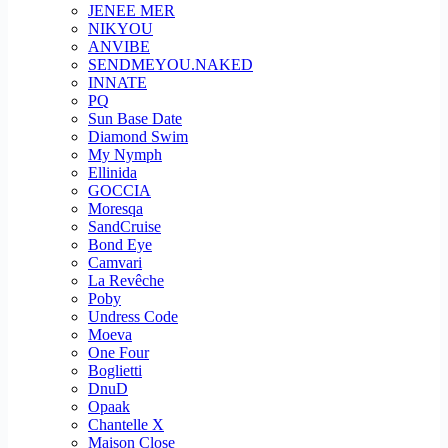
JENEE MER
NIKYOU
ANVIBE
SENDMEYOU.NAKED
INNATE
PQ
Sun Base Date
Diamond Swim
My Nymph
Ellinida
GOCCIA
Moresqa
SandCruise
Bond Eye
Camvari
La Revêche
Poby
Undress Code
Moeva
One Four
Boglietti
DnuD
Opaak
Chantelle X
Maison Close