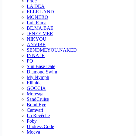
Pride
LA DEA
ELLE LAND
MONERO
Luli Fama
BE.MA.BAE
JENEE MER
NIKYOU
ANVIBE
SENDMEYOU.NAKED
INNATE
PQ
Sun Base Date
Diamond Swim
My Nymph
Ellinida
GOCCIA
Moresqa
SandCruise
Bond Eye
Camvari
La Revêche
Poby
Undress Code
Moeva