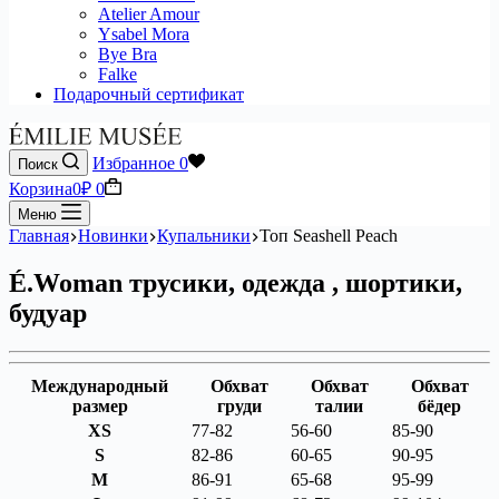
Atelier Amour
Ysabel Mora
Bye Bra
Falke
Подарочный сертификат
Избранное
0
Поиск
Корзина
0
₽
0
Меню
Главная
Новинки
Купальники
Топ Seashell Peach
É.Woman трусики, одежда , шортики,
будуар
Международный
Обхват
Обхват
Обхват
размер
груди
талии
бёдер
XS
77-82
56-60
85-90
S
82-86
60-65
90-95
M
86-91
65-68
95-99