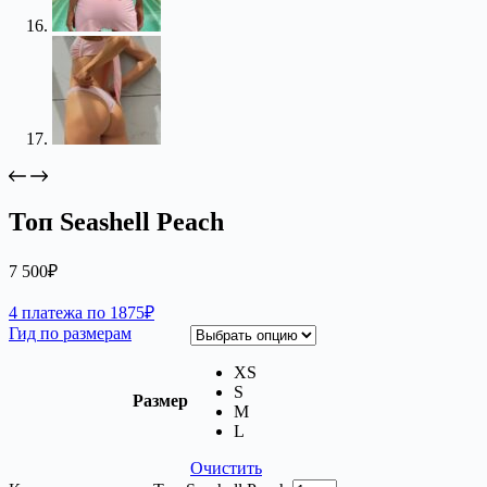
Топ Seashell Peach
7 500
₽
4 платежа по 1875₽
Гид по размерам
XS
S
Размер
M
L
Очистить