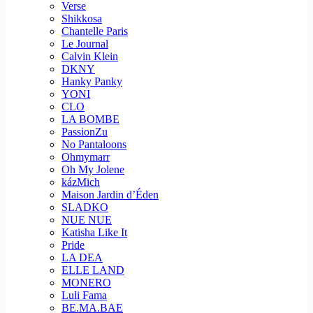
Verse
Shikkosa
Chantelle Paris
Le Journal
Calvin Klein
DKNY
Hanky Panky
YONI
CLO
LA BOMBE
PassionZu
No Pantaloons
Ohmymarr
Oh My Jolene
kázMich
Maison Jardin d’Éden
SLADKO
NUE NUE
Katisha Like It
Pride
LA DEA
ELLE LAND
MONERO
Luli Fama
BE.MA.BAE