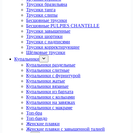
Трусики бразильяна
Трусики танга
Трусики слипы
Бесшовные трусики
Бесшовные PULPIES CHANTELLE
Трусики завышенные
Трусики шортики
Трусики с надписями
Трусики корректирующие
Шёлковые трусики
Купальники
Купальники раздельные
Купальники слитные
Купальники с фурнитурой
Купальники жатые
Купальники вязаные
Купальники из бархата
Купальники с кольцами
Купальники на завязках
Купальники с макраме
Топ-бра
Топ-бандо
Женские плавки
Женские плавки с завышенной талией