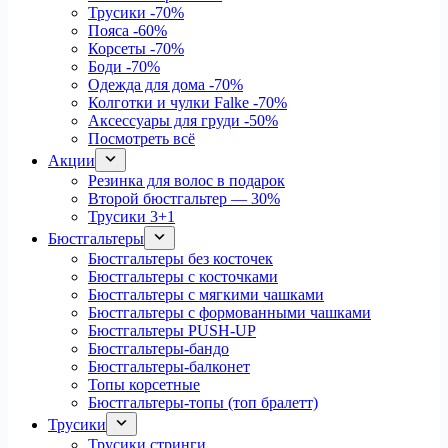
Трусики
-70%
Пояса
-60%
Корсеты
-70%
Боди
-70%
Одежда для дома
-70%
Колготки и чулки Falke
-70%
Аксессуары для груди
-50%
Посмотреть всё
Акции
Резинка для волос в подарок
Второй бюстгальтер — 30%
Трусики 3+1
Бюстгальтеры
Бюстгальтеры без косточек
Бюстгальтеры с косточками
Бюстгальтеры с мягкими чашками
Бюстгальтеры с формованными чашками
Бюстгальтеры PUSH-UP
Бюстгальтеры-бандо
Бюстгальтеры-балконет
Топы корсетные
Бюстгальтеры-топы (топ бралетт)
Трусики
Трусики стринги