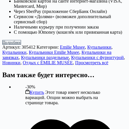
Банковской картой на сайте интернет-магазина (VISA,
Mastercard, Мир)
Через SberPay (приложение СберБанк Онлайн)
Сервисом «Долями» (возможен дополнительный
сервисный сбор)
Наличными курьеру при получении заказа
С помощью Юmoney (кошелёк или привязанная карта)
Подробнее
Артикул:
305412
Категории:
Emilie Musee
,
Купальники
,
Купальники
,
Купальники Emilie Musee
,
Купальники на
завязках
,
Купальники раздельные
,
Купальники с фурнитурой
,
Новинки
,
Отдых с ÉMILIE MUSÉE
,
Просмотреть всё
Вам также будет интересно…
-30%
Купить
Этот товар имеет несколько
вариаций. Опции можно выбрать на
странице товара.