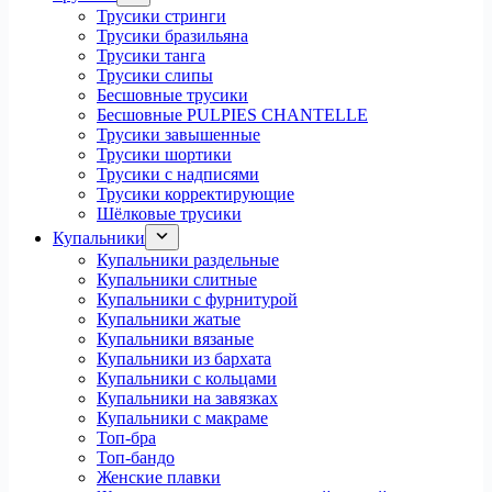
Трусики стринги
Трусики бразильяна
Трусики танга
Трусики слипы
Бесшовные трусики
Бесшовные PULPIES CHANTELLE
Трусики завышенные
Трусики шортики
Трусики с надписями
Трусики корректирующие
Шёлковые трусики
Купальники
Купальники раздельные
Купальники слитные
Купальники с фурнитурой
Купальники жатые
Купальники вязаные
Купальники из бархата
Купальники с кольцами
Купальники на завязках
Купальники с макраме
Топ-бра
Топ-бандо
Женские плавки