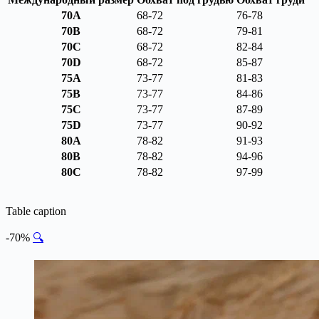
70A
68-72
76-78
70B
68-72
79-81
70C
68-72
82-84
70D
68-72
85-87
75A
73-77
81-83
75B
73-77
84-86
75C
73-77
87-89
75D
73-77
90-92
80A
78-82
91-93
80B
78-82
94-96
80C
78-82
97-99
Table caption
-70%
🔍