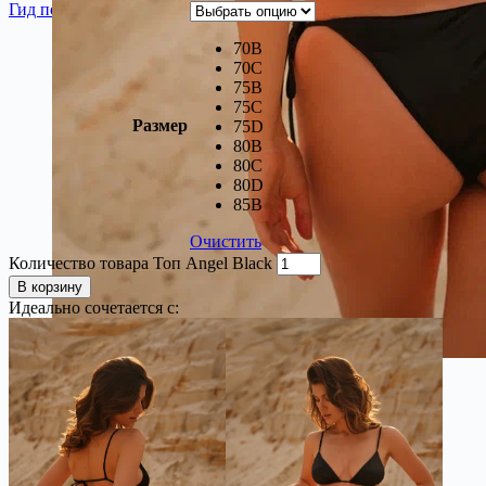
Гид по размерам
70B
70C
75B
75C
Размер
75D
80B
80C
80D
85В
Очистить
Количество товара Топ Angel Black
В корзину
Идеально сочетается с: