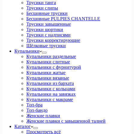
Трусики танга
Трусики слипы
Бесшовные трусики
Бесшовные PULPIES CHANTELLE
Трусики завышенные
Трусики шортики
Трусики с надписями
Трусики корректирующие
Шёлковые трусики
Купальники
Купальники раздельные
Купальники слитные
Купальники с фурнитурой
Купальники жатые
Купальники вязаные
Купальники из бархата
Купальники с кольцами
Купальники на завязках
Купальники с макраме
Топ-бра
Топ-бандо
Женские плавки
Женские плавки с завышенной талией
Каталог
Просмотреть всё