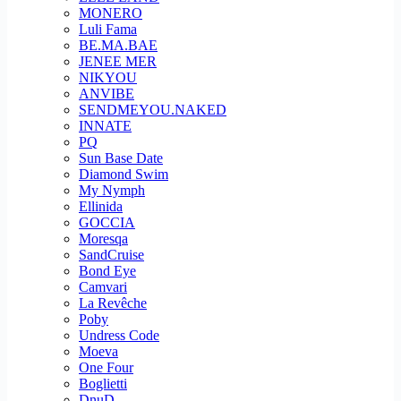
MONERO
Luli Fama
BE.MA.BAE
JENEE MER
NIKYOU
ANVIBE
SENDMEYOU.NAKED
INNATE
PQ
Sun Base Date
Diamond Swim
My Nymph
Ellinida
GOCCIA
Moresqa
SandCruise
Bond Eye
Camvari
La Revêche
Poby
Undress Code
Moeva
One Four
Boglietti
DnuD