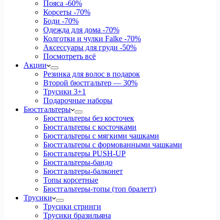
Пояса
-60%
Корсеты
-70%
Боди
-70%
Одежда для дома
-70%
Колготки и чулки Falke
-70%
Аксессуары для груди
-50%
Посмотреть всё
Акции
Резинка для волос в подарок
Второй бюстгальтер — 30%
Трусики 3+1
Подарочные наборы
Бюстгальтеры
Бюстгальтеры без косточек
Бюстгальтеры с косточками
Бюстгальтеры с мягкими чашками
Бюстгальтеры с формованными чашками
Бюстгальтеры PUSH-UP
Бюстгальтеры-бандо
Бюстгальтеры-балконет
Топы корсетные
Бюстгальтеры-топы (топ бралетт)
Трусики
Трусики стринги
Трусики бразильяна