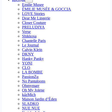
Emilie Musee
ÉMILIE MUSÉE & GOCCIA
LOVE Stories
Dear Me Lingerie
Closer Couture
PRELUDIYA
Verse
Shikkosa
Chantelle Paris
Le Journal
Calvin Klein
DKNY
Hanky Panky
YONI
CLO
LA BOMBE
PassionZu
No Pantaloons
Ohmymarr
Oh My Jolene
kázMich
Maison Jardin d’Éden
SLADKO
NUE NUE