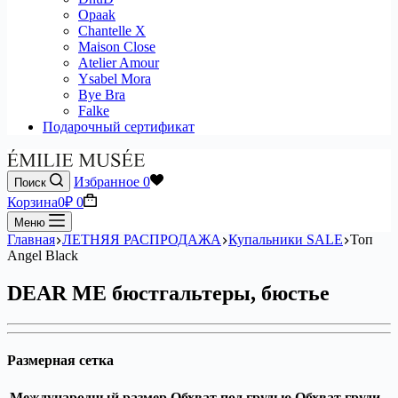
Opaak
Chantelle X
Maison Close
Atelier Amour
Ysabel Mora
Bye Bra
Falke
Подарочный сертификат
Избранное
0
Поиск
Корзина
0
₽
0
Меню
Главная
ЛЕТНЯЯ РАСПРОДАЖА
Купальники SALE
Топ
Angel Black
DEAR ME бюстгальтеры, бюстье
Размерная сетка
Международный размер
Обхват под грудью
Обхват груди