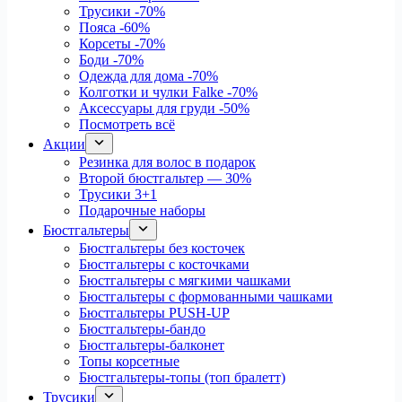
Трусики
-70%
Пояса
-60%
Корсеты
-70%
Боди
-70%
Одежда для дома
-70%
Колготки и чулки Falke
-70%
Аксессуары для груди
-50%
Посмотреть всё
Акции
Резинка для волос в подарок
Второй бюстгальтер — 30%
Трусики 3+1
Подарочные наборы
Бюстгальтеры
Бюстгальтеры без косточек
Бюстгальтеры с косточками
Бюстгальтеры с мягкими чашками
Бюстгальтеры с формованными чашками
Бюстгальтеры PUSH-UP
Бюстгальтеры-бандо
Бюстгальтеры-балконет
Топы корсетные
Бюстгальтеры-топы (топ бралетт)
Трусики