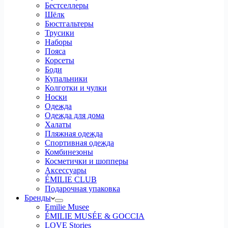
Бестселлеры
Шёлк
Бюстгальтеры
Трусики
Наборы
Пояса
Корсеты
Боди
Купальники
Колготки и чулки
Носки
Одежда
Одежда для дома
Халаты
Пляжная одежда
Спортивная одежда
Комбинезоны
Косметички и шопперы
Аксессуары
ÉMILIE CLUB
Подарочная упаковка
Бренды
Emilie Musee
ÉMILIE MUSÉE & GOCCIA
LOVE Stories