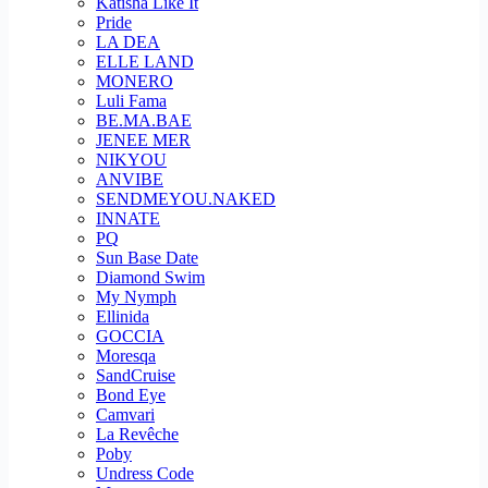
Katisha Like It
Pride
LA DEA
ELLE LAND
MONERO
Luli Fama
BE.MA.BAE
JENEE MER
NIKYOU
ANVIBE
SENDMEYOU.NAKED
INNATE
PQ
Sun Base Date
Diamond Swim
My Nymph
Ellinida
GOCCIA
Moresqa
SandCruise
Bond Eye
Camvari
La Revêche
Poby
Undress Code