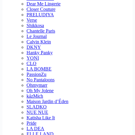
Dear Me Lingerie
Closer Couture
PRELUDIYA
Verse
Shikkosa
Chantelle Paris
Le Journal
Calvin Klein
DKNY
Hanky Panky
YONI
CLO
LA BOMBE
PassionZu
No Pantaloons
Ohmymarr
Oh My Jolene
kázMich
Maison Jardin d’Éden
SLADKO
NUE NUE
Katisha Like It
Pride
LA DEA
ELLE LAND