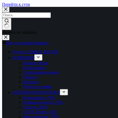
Перейти к сути
Ничего не найдено
Вход в личный кабинет
Отдых с ÉMILIE MUSÉE
НОВИНКИ
Нижнее бельё
Купальники
Спортивная одежда
Одежда
Корсеты
Чулки и гольфы
ЛЕТНЯЯ РАСПРОДАЖА
Купальники
-70%
Пляжная одежда
-70%
Одежда
-50%
LOVE Stories
-70%
Бюстгальтеры
-70%