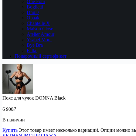
One Four
Boglietti
DnuD
Opaak
Chantelle X
Maison Close
Atelier Amour
Ysabel Mora
Bye Bra
Falke
Подарочный сертификат
Пояс для чулок DONNA Black
6 900
₽
В наличии
Купить
Этот товар имеет несколько вариаций. Опции можно вы
ЛЕТНЯЯ РАСПРОДАЖА