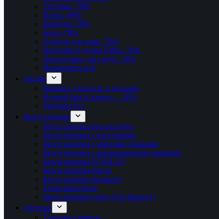
Трусики
-70%
Пояса
-60%
Корсеты
-70%
Боди
-70%
Одежда для дома
-70%
Колготки и чулки Falke
-70%
Аксессуары для груди
-50%
Посмотреть всё
Акции
Резинка для волос в подарок
Второй бюстгальтер — 30%
Трусики 3+1
Бюстгальтеры
Бюстгальтеры без косточек
Бюстгальтеры с косточками
Бюстгальтеры с мягкими чашками
Бюстгальтеры с формованными чашками
Бюстгальтеры PUSH-UP
Бюстгальтеры-бандо
Бюстгальтеры-балконет
Топы корсетные
Бюстгальтеры-топы (топ бралетт)
Трусики
Трусики стринги