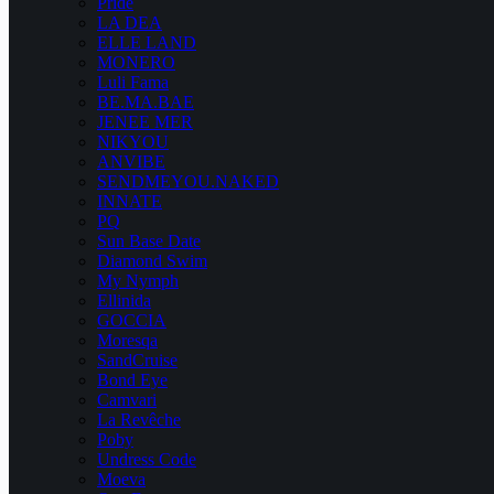
Pride
LA DEA
ELLE LAND
MONERO
Luli Fama
BE.MA.BAE
JENEE MER
NIKYOU
ANVIBE
SENDMEYOU.NAKED
INNATE
PQ
Sun Base Date
Diamond Swim
My Nymph
Ellinida
GOCCIA
Moresqa
SandCruise
Bond Eye
Camvari
La Revêche
Poby
Undress Code
Moeva