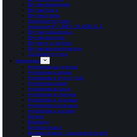
Трусики бразильяна
Трусики танга
Трусики слипы
Бесшовные трусики
Бесшовные PULPIES CHANTELLE
Трусики завышенные
Трусики шортики
Трусики с надписями
Трусики корректирующие
Шёлковые трусики
Купальники
Купальники раздельные
Купальники слитные
Купальники с фурнитурой
Купальники жатые
Купальники вязаные
Купальники из бархата
Купальники с кольцами
Купальники на завязках
Купальники с макраме
Топ-бра
Топ-бандо
Женские плавки
Женские плавки с завышенной талией