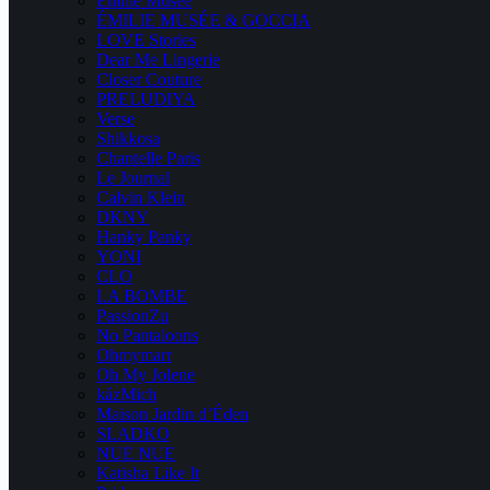
Emilie Musee
ÉMILIE MUSÉE & GOCCIA
LOVE Stories
Dear Me Lingerie
Closer Couture
PRELUDIYA
Verse
Shikkosa
Chantelle Paris
Le Journal
Calvin Klein
DKNY
Hanky Panky
YONI
CLO
LA BOMBE
PassionZu
No Pantaloons
Ohmymarr
Oh My Jolene
kázMich
Maison Jardin d’Éden
SLADKO
NUE NUE
Katisha Like It