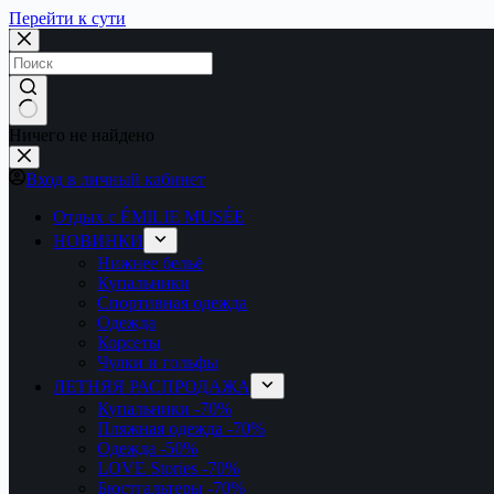
Перейти к сути
Ничего не найдено
Вход в личный кабинет
Отдых с ÉMILIE MUSÉE
НОВИНКИ
Нижнее бельё
Купальники
Спортивная одежда
Одежда
Корсеты
Чулки и гольфы
ЛЕТНЯЯ РАСПРОДАЖА
Купальники
-70%
Пляжная одежда
-70%
Одежда
-50%
LOVE Stories
-70%
Бюстгальтеры
-70%