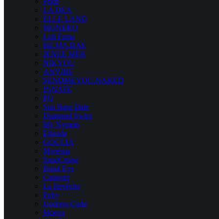
Pride
LA DEA
ELLE LAND
MONERO
Luli Fama
BE.MA.BAE
JENEE MER
NIKYOU
ANVIBE
SENDMEYOU.NAKED
INNATE
PQ
Sun Base Date
Diamond Swim
My Nymph
Ellinida
GOCCIA
Moresqa
SandCruise
Bond Eye
Camvari
La Revêche
Poby
Undress Code
Moeva