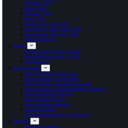
Трусики
-70%
Пояса
-60%
Корсеты
-70%
Боди
-70%
Одежда для дома
-70%
Колготки и чулки Falke
-70%
Аксессуары для груди
-50%
Посмотреть всё
Акции
Резинка для волос в подарок
Второй бюстгальтер — 30%
Трусики 3+1
Бюстгальтеры
Бюстгальтеры без косточек
Бюстгальтеры с косточками
Бюстгальтеры с мягкими чашками
Бюстгальтеры с формованными чашками
Бюстгальтеры PUSH-UP
Бюстгальтеры-бандо
Бюстгальтеры-балконет
Топы корсетные
Бюстгальтеры-топы (топ бралетт)
Трусики
Трусики стринги