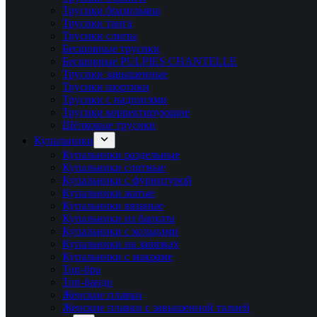
Трусики бразильяна
Трусики танга
Трусики слипы
Бесшовные трусики
Бесшовные PULPIES CHANTELLE
Трусики завышенные
Трусики шортики
Трусики с надписями
Трусики корректирующие
Шёлковые трусики
Купальники
Купальники раздельные
Купальники слитные
Купальники с фурнитурой
Купальники жатые
Купальники вязаные
Купальники из бархата
Купальники с кольцами
Купальники на завязках
Купальники с макраме
Топ-бра
Топ-бандо
Женские плавки
Женские плавки с завышенной талией