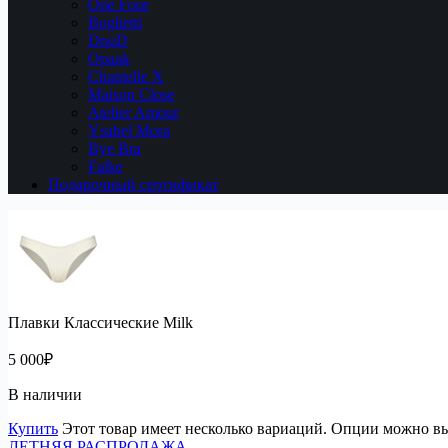
One Four
Boglietti
DnuD
Opaak
Chantelle X
Maison Close
Atelier Amour
Ysabel Mora
Bye Bra
Falke
Подарочный сертификат
Плавки Классические Milk
5 000
₽
В наличии
Купить
Этот товар имеет несколько вариаций. Опции можно вы
ЛЕТНЯЯ РАСПРОДАЖА