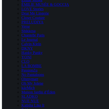
Emilie Musee
ÉMILIE MUSÉE & GOCCIA
LOVE Stories
Dear Me Lingerie
Closer Couture
PRELUDIYA
Verse
Shikkosa
Chantelle Paris
Le Journal
Calvin Klein
DKNY
Hanky Panky
YONI
CLO
LA BOMBE
PassionZu
No Pantaloons
Ohmymarr
Oh My Jolene
kázMich
Maison Jardin d’Éden
SLADKO
NUE NUE
Katisha Like It