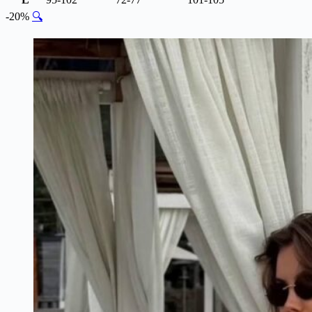
-20%
🔍