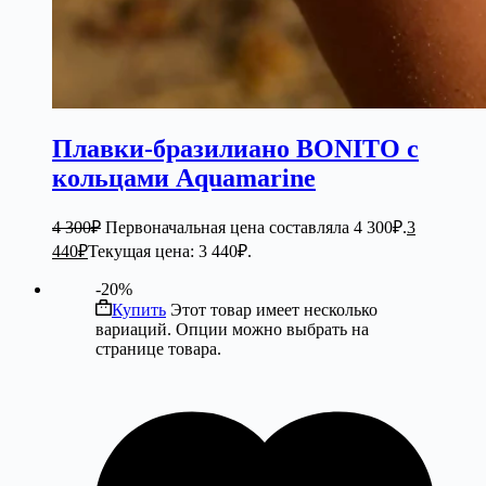
Плавки-бразилиано BONITO с
кольцами Aquamarine
4 300
₽
Первоначальная цена составляла 4 300₽.
3
440
₽
Текущая цена: 3 440₽.
-20%
Купить
Этот товар имеет несколько
вариаций. Опции можно выбрать на
странице товара.