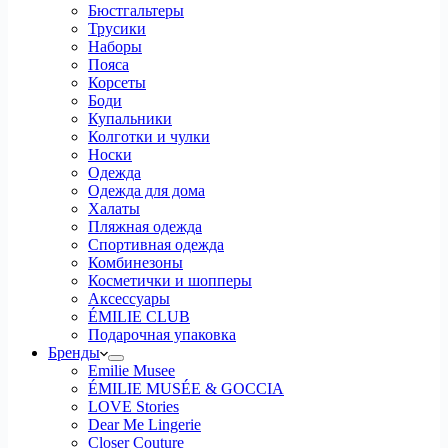
Бюстгальтеры
Трусики
Наборы
Пояса
Корсеты
Боди
Купальники
Колготки и чулки
Носки
Одежда
Одежда для дома
Халаты
Пляжная одежда
Спортивная одежда
Комбинезоны
Косметички и шопперы
Аксессуары
ÉMILIE CLUB
Подарочная упаковка
Бренды
Emilie Musee
ÉMILIE MUSÉE & GOCCIA
LOVE Stories
Dear Me Lingerie
Closer Couture