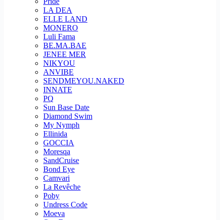
Pride
LA DEA
ELLE LAND
MONERO
Luli Fama
BE.MA.BAE
JENEE MER
NIKYOU
ANVIBE
SENDMEYOU.NAKED
INNATE
PQ
Sun Base Date
Diamond Swim
My Nymph
Ellinida
GOCCIA
Moresqa
SandCruise
Bond Eye
Camvari
La Revêche
Poby
Undress Code
Moeva