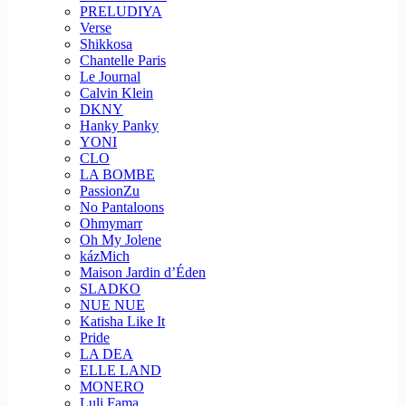
PRELUDIYA
Verse
Shikkosa
Chantelle Paris
Le Journal
Calvin Klein
DKNY
Hanky Panky
YONI
CLO
LA BOMBE
PassionZu
No Pantaloons
Ohmymarr
Oh My Jolene
kázMich
Maison Jardin d’Éden
SLADKO
NUE NUE
Katisha Like It
Pride
LA DEA
ELLE LAND
MONERO
Luli Fama