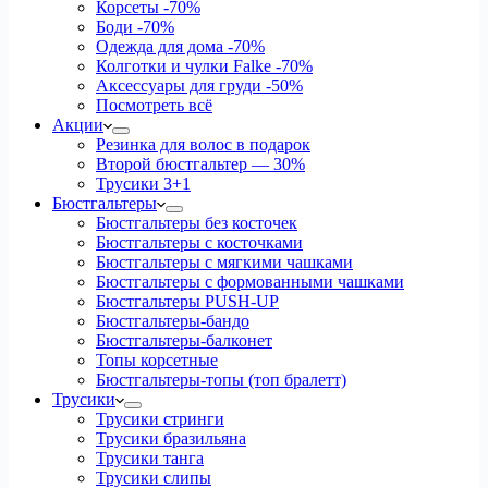
Корсеты
-70%
Боди
-70%
Одежда для дома
-70%
Колготки и чулки Falke
-70%
Аксессуары для груди
-50%
Посмотреть всё
Акции
Резинка для волос в подарок
Второй бюстгальтер — 30%
Трусики 3+1
Бюстгальтеры
Бюстгальтеры без косточек
Бюстгальтеры с косточками
Бюстгальтеры с мягкими чашками
Бюстгальтеры с формованными чашками
Бюстгальтеры PUSH-UP
Бюстгальтеры-бандо
Бюстгальтеры-балконет
Топы корсетные
Бюстгальтеры-топы (топ бралетт)
Трусики
Трусики стринги
Трусики бразильяна
Трусики танга
Трусики слипы