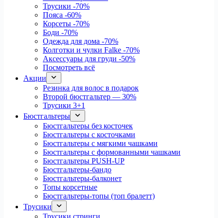
Трусики
-70%
Пояса
-60%
Корсеты
-70%
Боди
-70%
Одежда для дома
-70%
Колготки и чулки Falke
-70%
Аксессуары для груди
-50%
Посмотреть всё
Акции
Резинка для волос в подарок
Второй бюстгальтер — 30%
Трусики 3+1
Бюстгальтеры
Бюстгальтеры без косточек
Бюстгальтеры с косточками
Бюстгальтеры с мягкими чашками
Бюстгальтеры с формованными чашками
Бюстгальтеры PUSH-UP
Бюстгальтеры-бандо
Бюстгальтеры-балконет
Топы корсетные
Бюстгальтеры-топы (топ бралетт)
Трусики
Трусики стринги