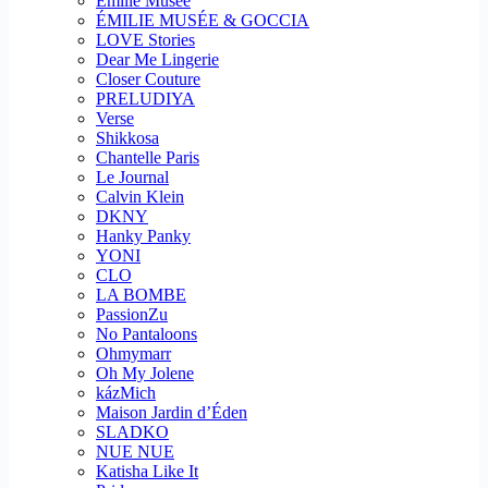
Emilie Musee
ÉMILIE MUSÉE & GOCCIA
LOVE Stories
Dear Me Lingerie
Closer Couture
PRELUDIYA
Verse
Shikkosa
Chantelle Paris
Le Journal
Calvin Klein
DKNY
Hanky Panky
YONI
CLO
LA BOMBE
PassionZu
No Pantaloons
Ohmymarr
Oh My Jolene
kázMich
Maison Jardin d’Éden
SLADKO
NUE NUE
Katisha Like It