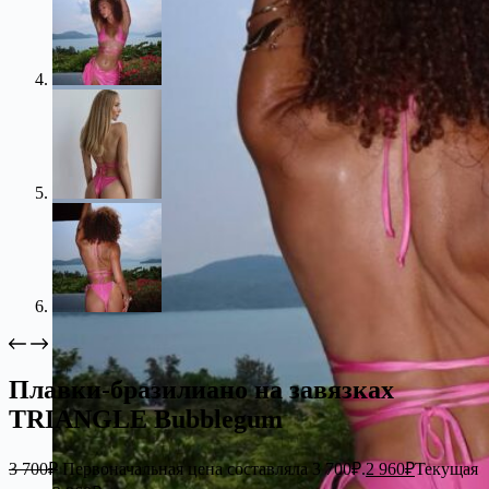
Плавки-бразилиано на завязках
TRIANGLE Bubblegum
3 700
₽
Первоначальная цена составляла 3 700₽.
2 960
₽
Текущая