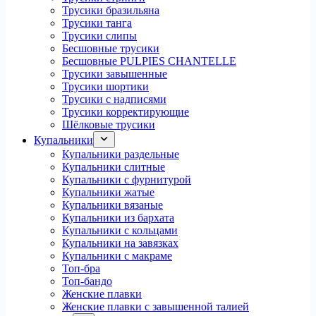
Трусики бразильяна
Трусики танга
Трусики слипы
Бесшовные трусики
Бесшовные PULPIES CHANTELLE
Трусики завышенные
Трусики шортики
Трусики с надписями
Трусики корректирующие
Шёлковые трусики
Купальники
Купальники раздельные
Купальники слитные
Купальники с фурнитурой
Купальники жатые
Купальники вязаные
Купальники из бархата
Купальники с кольцами
Купальники на завязках
Купальники с макраме
Топ-бра
Топ-бандо
Женские плавки
Женские плавки с завышенной талией