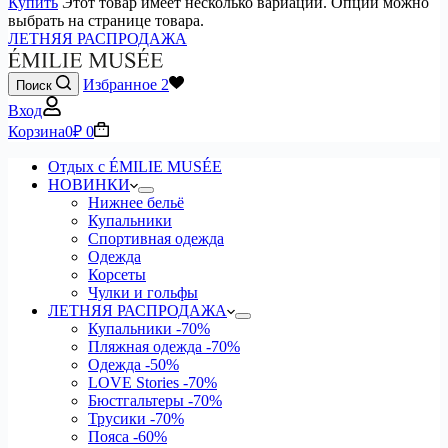
Купить
Этот товар имеет несколько вариаций. Опции можно
выбрать на странице товара.
ЛЕТНЯЯ РАСПРОДАЖА
Избранное
2
Поиск
Вход
Корзина
0
₽
0
Отдых с ÉMILIE MUSÉE
НОВИНКИ
Нижнее бельё
Купальники
Спортивная одежда
Одежда
Корсеты
Чулки и гольфы
ЛЕТНЯЯ РАСПРОДАЖА
Купальники
-70%
Пляжная одежда
-70%
Одежда
-50%
LOVE Stories
-70%
Бюстгальтеры
-70%
Трусики
-70%
Пояса
-60%