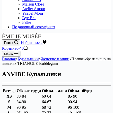
Maison Close
Atelier Amour
Ysabel Mora
Bye Bra
Falke
Подарочный сертификат
Избранное
2
Поиск
Корзина
0
₽
0
Меню
Главная
Купальники
Женские плавки
Плавки-бразилиано на
завязках TRIANGLE Bubblegum
ANVIBE Купальники
Размер
Обхват груди
Обхват талии
Обхват бёдер
XS
80-84
60-64
85-90
S
84-90
64-67
90-94
M
90-95
68-72
96-100
L
95-102
72-77
101-105