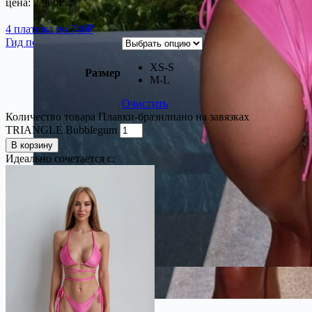
цена: 2 960₽.
4 платежа по 740₽
Гид по размерам
XS-S
Размер
М-L
Очистить
Количество товара Плавки-бразилиано на завязках
TRIANGLE Bubblegum
В корзину
Идеально сочетается с: