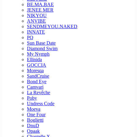
BE.MA.BAE
JENEE MER
NIKYOU
ANVIBE
SENDMEYOU.NAKED
INNATE
PQ
Sun Base Date
Diamond Swim
My Nymph
Ellinida
GOCCIA
Moresqa
SandCruise
Bond Eye
Camvari
La Revêche
Poby
Undress Code
Moeva
One Four
Boglietti
DnuD
Opaak
Chantelle X