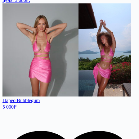
цена: 3 680₽.
Парео Bubblegum
5 000
₽