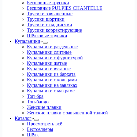
Бесшовные трусики
Бесшовные PULPIES CHANTELLE
Трусики завышенные
Трусики шортики
Трусики с надписями
Трусики корректирующие
Шёлковые трусики
Купальники
Купальники раздельные
Купальники слитные
Купальники с фурнитурой
Купальники жатые
Купальники вязаные
Купальники из бархата
Купальники с кольцами
Купальники на завязках
Купальники с макраме
Топ-бра
Топ-бандо
Женские плавки
Женские плавки с завышенной талией
Каталог
Просмотреть всё
Бестселлеры
Шёлк