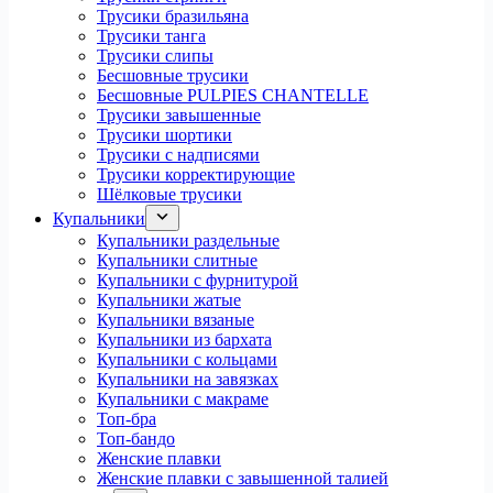
Трусики бразильяна
Трусики танга
Трусики слипы
Бесшовные трусики
Бесшовные PULPIES CHANTELLE
Трусики завышенные
Трусики шортики
Трусики с надписями
Трусики корректирующие
Шёлковые трусики
Купальники
Купальники раздельные
Купальники слитные
Купальники с фурнитурой
Купальники жатые
Купальники вязаные
Купальники из бархата
Купальники с кольцами
Купальники на завязках
Купальники с макраме
Топ-бра
Топ-бандо
Женские плавки
Женские плавки с завышенной талией