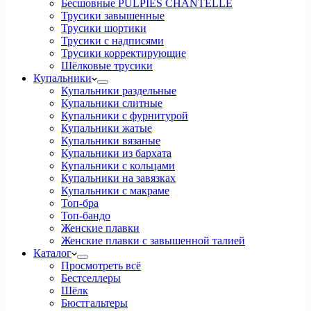
Бесшовные PULPIES CHANTELLE
Трусики завышенные
Трусики шортики
Трусики с надписями
Трусики корректирующие
Шёлковые трусики
Купальники
Купальники раздельные
Купальники слитные
Купальники с фурнитурой
Купальники жатые
Купальники вязаные
Купальники из бархата
Купальники с кольцами
Купальники на завязках
Купальники с макраме
Топ-бра
Топ-бандо
Женские плавки
Женские плавки с завышенной талией
Каталог
Просмотреть всё
Бестселлеры
Шёлк
Бюстгальтеры