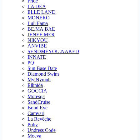
Pride
LA DEA
ELLE LAND
MONERO
Luli Fama
BE.MA.BAE
JENEE MER
NIKYOU
ANVIBE
SENDMEYOU.NAKED
INNATE
PQ
Sun Base Date
Diamond Swim
My Nymph
Ellinida
GOCCIA
Moresqa
SandCruise
Bond Eye
Camvari
La Revêche
Poby
Undress Code
Moeva