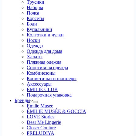
Трусики
Наборы
Пояса
Корсеты
Боди
Купальники
Колготки и чулки
Носки
Одежда
Одежда для дома
Халаты
Пляжная одежда
Спортивная одежда
Комбинезоны
Косметички и шопперы
Аксессуары
ÉMILIE CLUB
Подарочная упаковка
Бренды
Emilie Musee
ÉMILIE MUSÉE & GOCCIA
LOVE Stories
Dear Me Lingerie
Closer Couture
PRELUDIYA