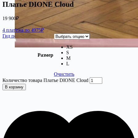
Платье DIONE Cloud
19 900
₽
4 платежа по 4975₽
Гид по размерам
XS
S
Размер
M
L
Очистить
Количество товара Платье DIONE Cloud
В корзину