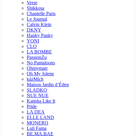
Verse
Shikkosa
Chantelle Paris
Le Journal
Calvin Klein
DKNY
Hanky Panky
YONI
CLO
LA BOMBE
PassionZu
No Pantaloons
Ohmymarr
Oh My Jolene
kázMich
Maison Jardin d’Éden
SLADKO
NUE NUE
Katisha Like It
Pride
LA DEA
ELLE LAND
MONERO
Luli Fama
BE.MA.BAE