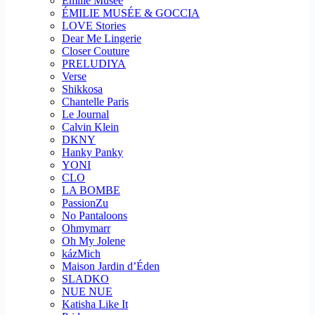
Emilie Musee
ÉMILIE MUSÉE & GOCCIA
LOVE Stories
Dear Me Lingerie
Closer Couture
PRELUDIYA
Verse
Shikkosa
Chantelle Paris
Le Journal
Calvin Klein
DKNY
Hanky Panky
YONI
CLO
LA BOMBE
PassionZu
No Pantaloons
Ohmymarr
Oh My Jolene
kázMich
Maison Jardin d’Éden
SLADKO
NUE NUE
Katisha Like It