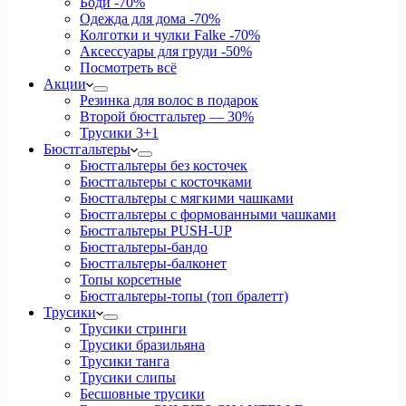
Боди
-70%
Одежда для дома
-70%
Колготки и чулки Falke
-70%
Аксессуары для груди
-50%
Посмотреть всё
Акции
Резинка для волос в подарок
Второй бюстгальтер — 30%
Трусики 3+1
Бюстгальтеры
Бюстгальтеры без косточек
Бюстгальтеры с косточками
Бюстгальтеры с мягкими чашками
Бюстгальтеры с формованными чашками
Бюстгальтеры PUSH-UP
Бюстгальтеры-бандо
Бюстгальтеры-балконет
Топы корсетные
Бюстгальтеры-топы (топ бралетт)
Трусики
Трусики стринги
Трусики бразильяна
Трусики танга
Трусики слипы
Бесшовные трусики