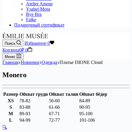
Atelier Amour
Ysabel Mora
Bye Bra
Falke
Подарочный сертификат
Избранное
0
Поиск
Корзина
0
₽
0
Меню
Главная
Новинки
Одежда
Платье DIONE Cloud
Monero
Размер
Обхват груди
Обхват талии
Обхват бёдер
XS
78-82
56-60
84-89
S
83-88
61-66
90-95
M
89-93
67-71
95-100
L
94-99
72-77
101-106
🔍