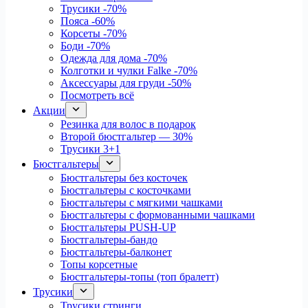
Трусики
-70%
Пояса
-60%
Корсеты
-70%
Боди
-70%
Одежда для дома
-70%
Колготки и чулки Falke
-70%
Аксессуары для груди
-50%
Посмотреть всё
Акции
Резинка для волос в подарок
Второй бюстгальтер — 30%
Трусики 3+1
Бюстгальтеры
Бюстгальтеры без косточек
Бюстгальтеры с косточками
Бюстгальтеры с мягкими чашками
Бюстгальтеры с формованными чашками
Бюстгальтеры PUSH-UP
Бюстгальтеры-бандо
Бюстгальтеры-балконет
Топы корсетные
Бюстгальтеры-топы (топ бралетт)
Трусики
Трусики стринги