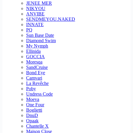
JENEE MER
NIKYOU
ANVIBE
SENDMEYOU.NAKED
INNATE
PQ
Sun Base Date
Diamond Swim
My Nymph
Ellinida
GOCCIA
Moresqa
SandCruise
Bond Eye
Camvari
La Revêche
Poby
Undress Code
Moeva
One Four
Boglietti
DnuD
Opaak
Chantelle X
Maison Close