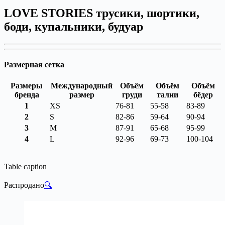
LOVE STORIES трусики, шортики,
боди, купальники, будуар
Размерная сетка
Размеры
Международный
Объём
Объём
Объём
бренда
размер
груди
талии
бёдер
1
XS
76-81
55-58
83-89
2
S
82-86
59-64
90-94
3
M
87-91
65-68
95-99
4
L
92-96
69-73
100-104
Table caption
Распродано
🔍