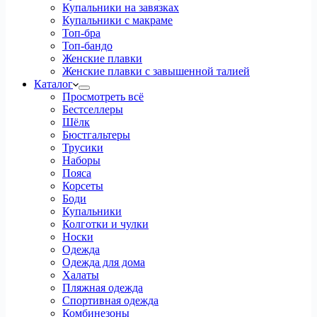
Купальники на завязках
Купальники с макраме
Топ-бра
Топ-бандо
Женские плавки
Женские плавки с завышенной талией
Каталог
Просмотреть всё
Бестселлеры
Шёлк
Бюстгальтеры
Трусики
Наборы
Пояса
Корсеты
Боди
Купальники
Колготки и чулки
Носки
Одежда
Одежда для дома
Халаты
Пляжная одежда
Спортивная одежда
Комбинезоны