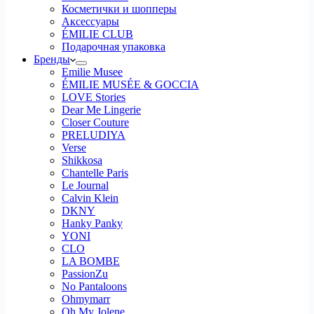
Косметички и шопперы
Аксессуары
ÉMILIE CLUB
Подарочная упаковка
Бренды
Emilie Musee
ÉMILIE MUSÉE & GOCCIA
LOVE Stories
Dear Me Lingerie
Closer Couture
PRELUDIYA
Verse
Shikkosa
Chantelle Paris
Le Journal
Calvin Klein
DKNY
Hanky Panky
YONI
CLO
LA BOMBE
PassionZu
No Pantaloons
Ohmymarr
Oh My Jolene