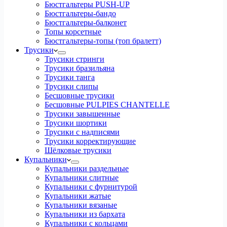
Бюстгальтеры PUSH-UP
Бюстгальтеры-бандо
Бюстгальтеры-балконет
Топы корсетные
Бюстгальтеры-топы (топ бралетт)
Трусики
Трусики стринги
Трусики бразильяна
Трусики танга
Трусики слипы
Бесшовные трусики
Бесшовные PULPIES CHANTELLE
Трусики завышенные
Трусики шортики
Трусики с надписями
Трусики корректирующие
Шёлковые трусики
Купальники
Купальники раздельные
Купальники слитные
Купальники с фурнитурой
Купальники жатые
Купальники вязаные
Купальники из бархата
Купальники с кольцами