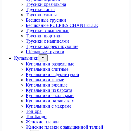
Трусики бразильяна
Трусики танга
Трусики слипы
Бесшовные трусики
Бесшовные PULPIES CHANTELLE
Трусики завышенные
Трусики шортики
Трусики с надписями
Трусики корректирующие
Шёлковые трусики
Купальники
Купальники раздельные
Купальники слитные
Купальники с фурнитурой
Купальники жатые
Купальники вязаные
Купальники из бархата
Купальники с кольцами
Купальники на завязках
Купальники с макраме
Топ-бра
Топ-бандо
Женские плавки
Женские плавки с завышенной талией