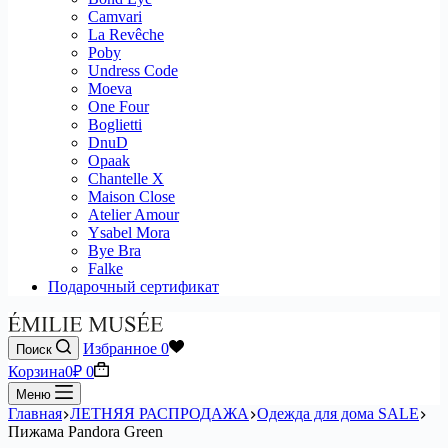
Camvari
La Revêche
Poby
Undress Code
Moeva
One Four
Boglietti
DnuD
Opaak
Chantelle X
Maison Close
Atelier Amour
Ysabel Mora
Bye Bra
Falke
Подарочный сертификат
Избранное
0
Поиск
Корзина
0
₽
0
Меню
Главная
ЛЕТНЯЯ РАСПРОДАЖА
Одежда для дома SALE
Пижама Pandora Green