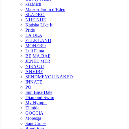
kázMich
Maison Jardin d’Éden
SLADKO
NUE NUE
Katisha Like It
Pride
LA DEA
ELLE LAND
MONERO
Luli Fama
BE.MA.BAE
JENEE MER
NIKYOU
ANVIBE
SENDMEYOU.NAKED
INNATE
PQ
Sun Base Date
Diamond Swim
My Nymph
Ellinida
GOCCIA
Moresqa
SandCruise
Bond Eye