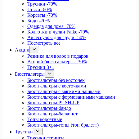
Трусики
-70%
Пояса
-60%
Корсеты
-70%
Боди
-70%
Одежда для дома
-70%
Колготки и чулки Falke
-70%
Аксессуары для груди
-50%
Посмотреть всё
Акции
Резинка для волос в подарок
Второй бюстгальтер — 30%
Трусики 3+1
Бюстгальтеры
Бюстгальтеры без косточек
Бюстгальтеры с косточками
Бюстгальтеры с мягкими чашками
Бюстгальтеры с формованными чашками
Бюстгальтеры PUSH-UP
Бюстгальтеры-бандо
Бюстгальтеры-балконет
Топы корсетные
Бюстгальтеры-топы (топ бралетт)
Трусики
Трусики стринги