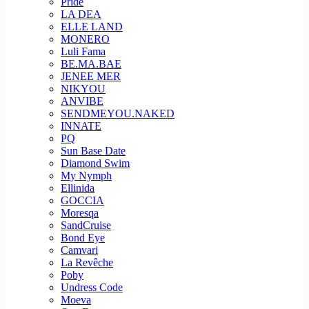
Pride
LA DEA
ELLE LAND
MONERO
Luli Fama
BE.MA.BAE
JENEE MER
NIKYOU
ANVIBE
SENDMEYOU.NAKED
INNATE
PQ
Sun Base Date
Diamond Swim
My Nymph
Ellinida
GOCCIA
Moresqa
SandCruise
Bond Eye
Camvari
La Revêche
Poby
Undress Code
Moeva