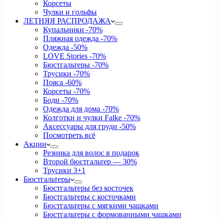
Корсеты
Чулки и гольфы
ЛЕТНЯЯ РАСПРОДАЖА
Купальники
-70%
Пляжная одежда
-70%
Одежда
-50%
LOVE Stories
-70%
Бюстгальтеры
-70%
Трусики
-70%
Пояса
-60%
Корсеты
-70%
Боди
-70%
Одежда для дома
-70%
Колготки и чулки Falke
-70%
Аксессуары для груди
-50%
Посмотреть всё
Акции
Резинка для волос в подарок
Второй бюстгальтер — 30%
Трусики 3+1
Бюстгальтеры
Бюстгальтеры без косточек
Бюстгальтеры с косточками
Бюстгальтеры с мягкими чашками
Бюстгальтеры с формованными чашками