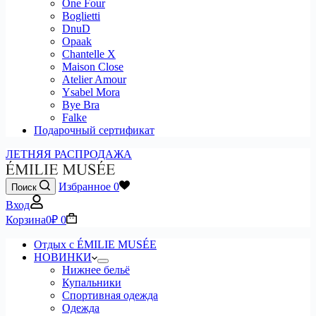
One Four
Boglietti
DnuD
Opaak
Chantelle X
Maison Close
Atelier Amour
Ysabel Mora
Bye Bra
Falke
Подарочный сертификат
ЛЕТНЯЯ РАСПРОДАЖА
Избранное
0
Поиск
Вход
Корзина
0
₽
0
Отдых с ÉMILIE MUSÉE
НОВИНКИ
Нижнее бельё
Купальники
Спортивная одежда
Одежда