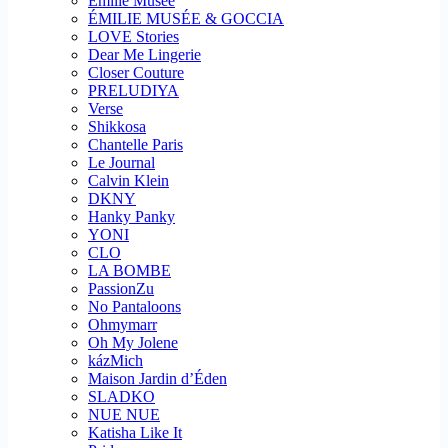
Emilie Musee
ÉMILIE MUSÉE & GOCCIA
LOVE Stories
Dear Me Lingerie
Closer Couture
PRELUDIYA
Verse
Shikkosa
Chantelle Paris
Le Journal
Calvin Klein
DKNY
Hanky Panky
YONI
CLO
LA BOMBE
PassionZu
No Pantaloons
Ohmymarr
Oh My Jolene
kázMich
Maison Jardin d’Éden
SLADKO
NUE NUE
Katisha Like It