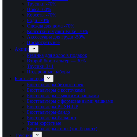
Трусики
-70%
Пояса
-60%
Корсеты
-70%
Боди
-70%
Одежда для дома
-70%
Колготки и чулки Falke
-70%
Аксессуары для груди
-50%
Посмотреть всё
Акции
Резинка для волос в подарок
Второй бюстгальтер — 30%
Трусики 3+1
Подарочные наборы
Бюстгальтеры
Бюстгальтеры без косточек
Бюстгальтеры с косточками
Бюстгальтеры с мягкими чашками
Бюстгальтеры с формованными чашками
Бюстгальтеры PUSH-UP
Бюстгальтеры-бандо
Бюстгальтеры-балконет
Топы корсетные
Бюстгальтеры-топы (топ бралетт)
Трусики