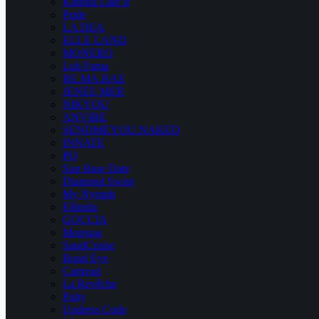
Katisha Like It
Pride
LA DEA
ELLE LAND
MONERO
Luli Fama
BE.MA.BAE
JENEE MER
NIKYOU
ANVIBE
SENDMEYOU.NAKED
INNATE
PQ
Sun Base Date
Diamond Swim
My Nymph
Ellinida
GOCCIA
Moresqa
SandCruise
Bond Eye
Camvari
La Revêche
Poby
Undress Code