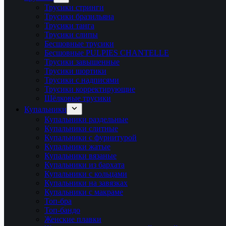
Трусики стринги
Трусики бразильяна
Трусики танга
Трусики слипы
Бесшовные трусики
Бесшовные PULPIES CHANTELLE
Трусики завышенные
Трусики шортики
Трусики с надписями
Трусики корректирующие
Шёлковые трусики
Купальники
Купальники раздельные
Купальники слитные
Купальники с фурнитурой
Купальники жатые
Купальники вязаные
Купальники из бархата
Купальники с кольцами
Купальники на завязках
Купальники с макраме
Топ-бра
Топ-бандо
Женские плавки