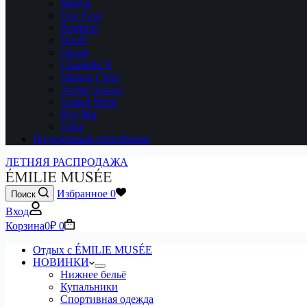
Moeva
One Four
Boglietti
DnuD
Opaak
Chantelle X
Maison Close
Atelier Amour
Ysabel Mora
Bye Bra
Falke
Подарочный сертификат
ЛЕТНЯЯ РАСПРОДАЖА
Избранное
0
Поиск
Вход
Корзина
0
₽
0
Отдых с ÉMILIE MUSÉE
НОВИНКИ
Нижнее бельё
Купальники
Спортивная одежда