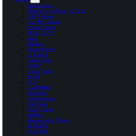
Emilie Musee
ÉMILIE MUSÉE & GOCCIA
LOVE Stories
Dear Me Lingerie
Closer Couture
PRELUDIYA
Verse
Shikkosa
Chantelle Paris
Le Journal
Calvin Klein
DKNY
Hanky Panky
YONI
CLO
LA BOMBE
PassionZu
No Pantaloons
Ohmymarr
Oh My Jolene
kázMich
Maison Jardin d’Éden
SLADKO
NUE NUE