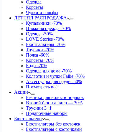
Одежда
Корсеты
Чулки и гольфы
ЛЕТНЯЯ РАСПРОДАЖА
Купальники
-70%
Пляжная одежда
-70%
Одежда
-50%
LOVE Stories
-70%
Бюстгальтеры
-70%
Трусики
-70%
Пояса
-60%
Корсеты
-70%
Боди
-70%
Одежда для дома
-70%
Колготки и чулки Falke
-70%
Аксессуары для груди
-50%
Посмотреть всё
Акции
Резинка для волос в подарок
Второй бюстгальтер — 30%
Трусики 3+1
Подарочные наборы
Бюстгальтеры
Бюстгальтеры без косточек
Бюстгальтеры с косточками