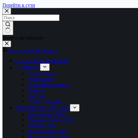
Перейти к сути
Ничего не найдено
Вход в личный кабинет
Отдых с ÉMILIE MUSÉE
НОВИНКИ
Нижнее бельё
Купальники
Спортивная одежда
Одежда
Корсеты
Чулки и гольфы
ЛЕТНЯЯ РАСПРОДАЖА
Купальники
-70%
Пляжная одежда
-70%
Одежда
-50%
LOVE Stories
-70%
Бюстгальтеры
-70%