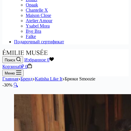
Opaak
Chantelle X
Maison Close
Atelier Amour
Ysabel Mora
Bye Bra
Falke
Подарочный сертификат
Избранное
0
Поиск
Корзина
0
₽
0
Меню
Главная
Бренд
Katisha Like It
Брюки Smoozie
-30%
🔍