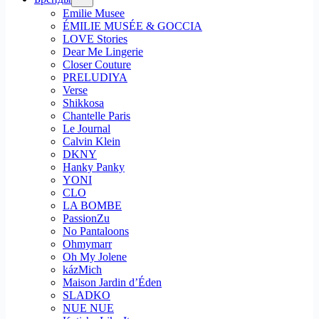
Emilie Musee
ÉMILIE MUSÉE & GOCCIA
LOVE Stories
Dear Me Lingerie
Closer Couture
PRELUDIYA
Verse
Shikkosa
Chantelle Paris
Le Journal
Calvin Klein
DKNY
Hanky Panky
YONI
CLO
LA BOMBE
PassionZu
No Pantaloons
Ohmymarr
Oh My Jolene
kázMich
Maison Jardin d’Éden
SLADKO
NUE NUE