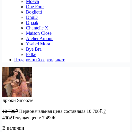
Moeva
One Four
Boglietti
DnuD
Opaak
Chantelle X
Maison Close
Atelier Amour
Ysabel Mora
Bye Bra
Falke
Подарочный сертификат
Брюки Smoozie
10 700
₽
Первоначальная цена составляла 10 700₽.
7
490
₽
Текущая цена: 7 490₽.
В наличии