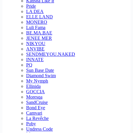
Katisha Like It
Pride
LA DEA
ELLE LAND
MONERO
Luli Fama
BE.MA.BAE
JENEE MER
NIKYOU
ANVIBE
SENDMEYOU.NAKED
INNATE
PQ
Sun Base Date
Diamond Swim
My Nymph
Ellinida
GOCCIA
Moresqa
SandCruise
Bond Eye
Camvari
La Revêche
Poby
Undress Code