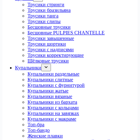
Трусики стринги
Трусики бразильяна
Трусики танга
Трусики слипы
Бесшовные трусики
Бесшовные PULPIES CHANTELLE
Трусики завышенные
Трусики шортики
Трусики с надписями
Трусики корректирующие
Шёлковые трусики
Купальники
Купальники раздельные
Купальники слитные
Купальники с фурнитурой
Купальники жатые
Купальники вязаные
Купальники из бархата
Купальники с кольцами
Купальники на завязках
Купальники с макраме
Топ-бра
Топ-бандо
Женские плавки