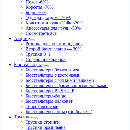
Пояса
-60%
Корсеты
-70%
Боди
-70%
Одежда для дома
-70%
Колготки и чулки Falke
-70%
Аксессуары для груди
-50%
Посмотреть всё
Акции
Резинка для волос в подарок
Второй бюстгальтер — 30%
Трусики 3+1
Подарочные наборы
Бюстгальтеры
Бюстгальтеры без косточек
Бюстгальтеры с косточками
Бюстгальтеры с мягкими чашками
Бюстгальтеры с формованными чашками
Бюстгальтеры PUSH-UP
Бюстгальтеры-бандо
Бюстгальтеры-балконет
Топы корсетные
Бюстгальтеры-топы (топ бралетт)
Трусики
Трусики стринги
Трусики бразильяна