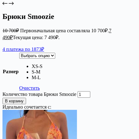
Брюки Smoozie
10 700
₽
Первоначальная цена составляла 10 700₽.
7
490
₽
Текущая цена: 7 490₽.
4 платежа по 1873₽
XS-S
Размер
S-M
М-L
Очистить
Количество товара Брюки Smoozie
В корзину
Идеально сочетается с: