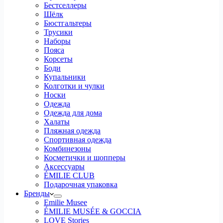
Бестселлеры
Шёлк
Бюстгальтеры
Трусики
Наборы
Пояса
Корсеты
Боди
Купальники
Колготки и чулки
Носки
Одежда
Одежда для дома
Халаты
Пляжная одежда
Спортивная одежда
Комбинезоны
Косметички и шопперы
Аксессуары
ÉMILIE CLUB
Подарочная упаковка
Бренды
Emilie Musee
ÉMILIE MUSÉE & GOCCIA
LOVE Stories