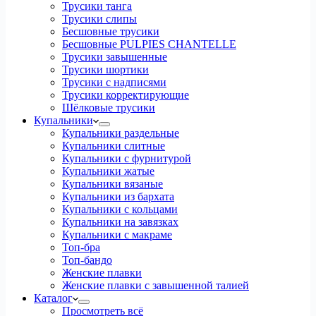
Трусики танга
Трусики слипы
Бесшовные трусики
Бесшовные PULPIES CHANTELLE
Трусики завышенные
Трусики шортики
Трусики с надписями
Трусики корректирующие
Шёлковые трусики
Купальники
Купальники раздельные
Купальники слитные
Купальники с фурнитурой
Купальники жатые
Купальники вязаные
Купальники из бархата
Купальники с кольцами
Купальники на завязках
Купальники с макраме
Топ-бра
Топ-бандо
Женские плавки
Женские плавки с завышенной талией
Каталог
Просмотреть всё