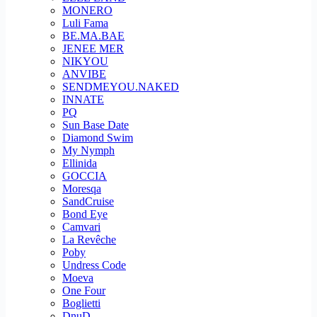
MONERO
Luli Fama
BE.MA.BAE
JENEE MER
NIKYOU
ANVIBE
SENDMEYOU.NAKED
INNATE
PQ
Sun Base Date
Diamond Swim
My Nymph
Ellinida
GOCCIA
Moresqa
SandCruise
Bond Eye
Camvari
La Revêche
Poby
Undress Code
Moeva
One Four
Boglietti
DnuD