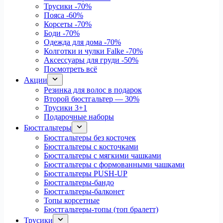
Трусики
-70%
Пояса
-60%
Корсеты
-70%
Боди
-70%
Одежда для дома
-70%
Колготки и чулки Falke
-70%
Аксессуары для груди
-50%
Посмотреть всё
Акции
Резинка для волос в подарок
Второй бюстгальтер — 30%
Трусики 3+1
Подарочные наборы
Бюстгальтеры
Бюстгальтеры без косточек
Бюстгальтеры с косточками
Бюстгальтеры с мягкими чашками
Бюстгальтеры с формованными чашками
Бюстгальтеры PUSH-UP
Бюстгальтеры-бандо
Бюстгальтеры-балконет
Топы корсетные
Бюстгальтеры-топы (топ бралетт)
Трусики