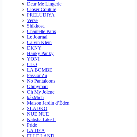
Dear Me Lingerie
Closer Couture
PRELUDIYA
Verse
Shikkosa
Chantelle Paris
Le Journal
Calvin Klein
DKNY
Hanky Panky
YONI
CLO
LA BOMBE
PassionZu
No Pantaloons
Ohmymarr
Oh My Jolene
kázMich
Maison Jardin d’Éden
SLADKO
NUE NUE
Katisha Like It
Pride
LA DEA
ELLE LAND