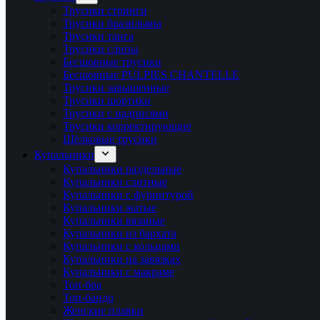
Трусики стринги
Трусики бразильяна
Трусики танга
Трусики слипы
Бесшовные трусики
Бесшовные PULPIES CHANTELLE
Трусики завышенные
Трусики шортики
Трусики с надписями
Трусики корректирующие
Шёлковые трусики
Купальники
Купальники раздельные
Купальники слитные
Купальники с фурнитурой
Купальники жатые
Купальники вязаные
Купальники из бархата
Купальники с кольцами
Купальники на завязках
Купальники с макраме
Топ-бра
Топ-бандо
Женские плавки