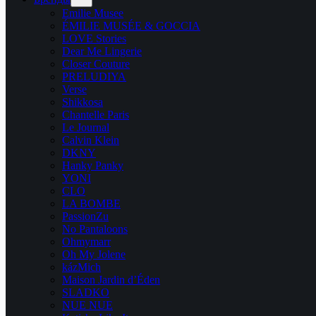
Emilie Musee
ÉMILIE MUSÉE & GOCCIA
LOVE Stories
Dear Me Lingerie
Closer Couture
PRELUDIYA
Verse
Shikkosa
Chantelle Paris
Le Journal
Calvin Klein
DKNY
Hanky Panky
YONI
CLO
LA BOMBE
PassionZu
No Pantaloons
Ohmymarr
Oh My Jolene
kázMich
Maison Jardin d’Éden
SLADKO
NUE NUE