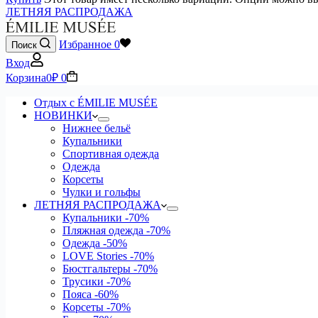
ЛЕТНЯЯ РАСПРОДАЖА
Избранное
0
Поиск
Вход
Корзина
0
₽
0
Отдых с ÉMILIE MUSÉE
НОВИНКИ
Нижнее бельё
Купальники
Спортивная одежда
Одежда
Корсеты
Чулки и гольфы
ЛЕТНЯЯ РАСПРОДАЖА
Купальники
-70%
Пляжная одежда
-70%
Одежда
-50%
LOVE Stories
-70%
Бюстгальтеры
-70%
Трусики
-70%
Пояса
-60%
Корсеты
-70%