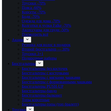
Трусики
-70%
Пояса
-60%
Корсеты
-70%
Боди
-70%
Одежда для дома
-70%
Колготки и чулки Falke
-70%
Аксессуары для груди
-50%
Посмотреть всё
Акции
Резинка для волос в подарок
Второй бюстгальтер — 30%
Трусики 3+1
Подарочные наборы
Бюстгальтеры
Бюстгальтеры без косточек
Бюстгальтеры с косточками
Бюстгальтеры с мягкими чашками
Бюстгальтеры с формованными чашками
Бюстгальтеры PUSH-UP
Бюстгальтеры-бандо
Бюстгальтеры-балконет
Топы корсетные
Бюстгальтеры-топы (топ бралетт)
Трусики