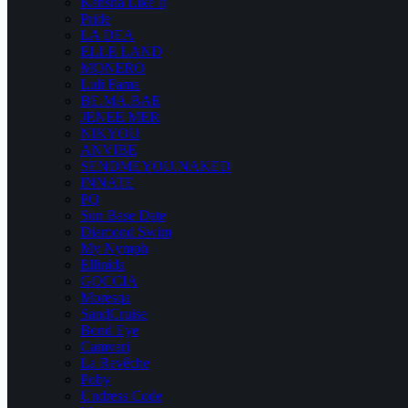
Katisha Like It
Pride
LA DEA
ELLE LAND
MONERO
Luli Fama
BE.MA.BAE
JENEE MER
NIKYOU
ANVIBE
SENDMEYOU.NAKED
INNATE
PQ
Sun Base Date
Diamond Swim
My Nymph
Ellinida
GOCCIA
Moresqa
SandCruise
Bond Eye
Camvari
La Revêche
Poby
Undress Code