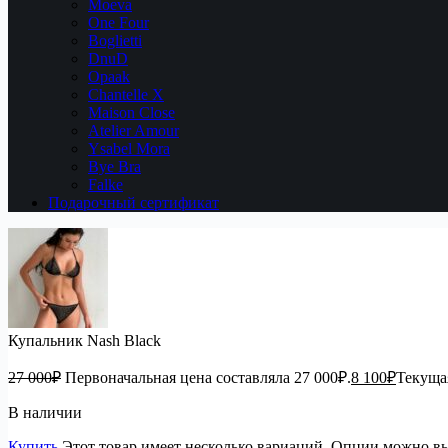
Moeva
One Four
Boglietti
DnuD
Opaak
Chantelle X
Maison Close
Atelier Amour
Ysabel Mora
Bye Bra
Falke
Подарочный сертификат
Купальник Nash Black
27 000
₽
Первоначальная цена составляла 27 000₽.
8 100
₽
Текущая
В наличии
Купить
Этот товар имеет несколько вариаций. Опции можно вы