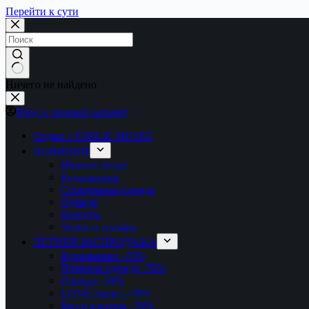
Перейти к сути
Ничего не найдено
Вход в личный кабинет
Отдых с ÉMILIE MUSÉE
НОВИНКИ
Нижнее бельё
Купальники
Спортивная одежда
Одежда
Корсеты
Чулки и гольфы
ЛЕТНЯЯ РАСПРОДАЖА
Купальники
-70%
Пляжная одежда
-70%
Одежда
-50%
LOVE Stories
-70%
Бюстгальтеры
-70%