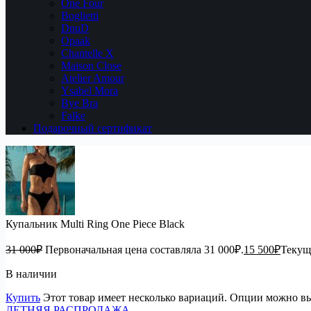
One Four
Boglietti
DnuD
Opaak
Chantelle X
Maison Close
Atelier Amour
Ysabel Mora
Bye Bra
Falke
Подарочный сертификат
Купальник Multi Ring One Piece Black
31 000
₽
Первоначальная цена составляла 31 000₽.
15 500
₽
Текуща
В наличии
Купить
Этот товар имеет несколько вариаций. Опции можно вы
ЛЕТНЯЯ РАСПРОДАЖА