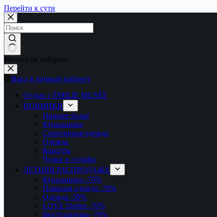
Перейти к сути
Ничего не найдено
Вход в личный кабинет
Отдых с ÉMILIE MUSÉE
НОВИНКИ
Нижнее бельё
Купальники
Спортивная одежда
Одежда
Корсеты
Чулки и гольфы
ЛЕТНЯЯ РАСПРОДАЖА
Купальники
-70%
Пляжная одежда
-70%
Одежда
-50%
LOVE Stories
-70%
Бюстгальтеры
-70%