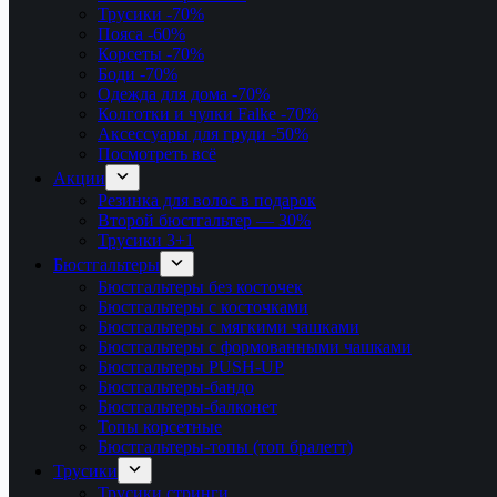
Трусики
-70%
Пояса
-60%
Корсеты
-70%
Боди
-70%
Одежда для дома
-70%
Колготки и чулки Falke
-70%
Аксессуары для груди
-50%
Посмотреть всё
Акции
Резинка для волос в подарок
Второй бюстгальтер — 30%
Трусики 3+1
Бюстгальтеры
Бюстгальтеры без косточек
Бюстгальтеры с косточками
Бюстгальтеры с мягкими чашками
Бюстгальтеры с формованными чашками
Бюстгальтеры PUSH-UP
Бюстгальтеры-бандо
Бюстгальтеры-балконет
Топы корсетные
Бюстгальтеры-топы (топ бралетт)
Трусики
Трусики стринги