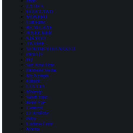
Pride
LA DEA
ELLE LAND
MONERO
Luli Fama
BE.MA.BAE
JENEE MER
NIKYOU
ANVIBE
SENDMEYOU.NAKED
INNATE
PQ
Sun Base Date
Diamond Swim
My Nymph
Ellinida
GOCCIA
Moresqa
SandCruise
Bond Eye
Camvari
La Revêche
Poby
Undress Code
Moeva