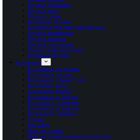
Трусики бразильяна
Трусики танга
Трусики слипы
Бесшовные трусики
Бесшовные PULPIES CHANTELLE
Трусики завышенные
Трусики шортики
Трусики с надписями
Трусики корректирующие
Шёлковые трусики
Купальники
Купальники раздельные
Купальники слитные
Купальники с фурнитурой
Купальники жатые
Купальники вязаные
Купальники из бархата
Купальники с кольцами
Купальники на завязках
Купальники с макраме
Топ-бра
Топ-бандо
Женские плавки
Женские плавки с завышенной талией