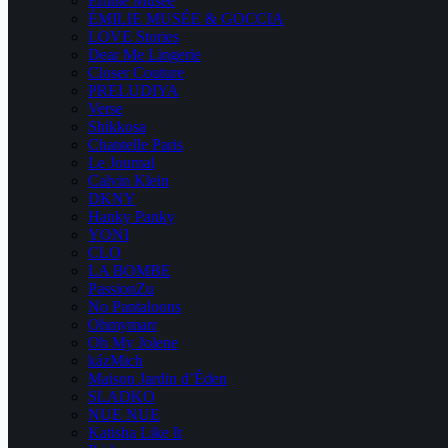
Emilie Musee
ÉMILIE MUSÉE & GOCCIA
LOVE Stories
Dear Me Lingerie
Closer Couture
PRELUDIYA
Verse
Shikkosa
Chantelle Paris
Le Journal
Calvin Klein
DKNY
Hanky Panky
YONI
CLO
LA BOMBE
PassionZu
No Pantaloons
Ohmymarr
Oh My Jolene
kázMich
Maison Jardin d’Éden
SLADKO
NUE NUE
Katisha Like It