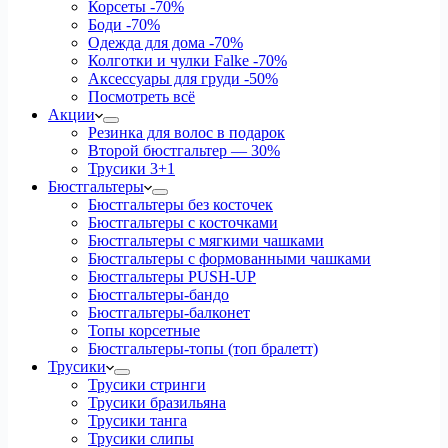
Корсеты
-70%
Боди
-70%
Одежда для дома
-70%
Колготки и чулки Falke
-70%
Аксессуары для груди
-50%
Посмотреть всё
Акции
Резинка для волос в подарок
Второй бюстгальтер — 30%
Трусики 3+1
Бюстгальтеры
Бюстгальтеры без косточек
Бюстгальтеры с косточками
Бюстгальтеры с мягкими чашками
Бюстгальтеры с формованными чашками
Бюстгальтеры PUSH-UP
Бюстгальтеры-бандо
Бюстгальтеры-балконет
Топы корсетные
Бюстгальтеры-топы (топ бралетт)
Трусики
Трусики стринги
Трусики бразильяна
Трусики танга
Трусики слипы