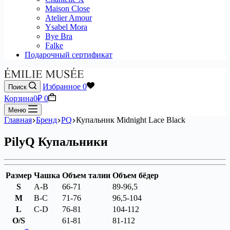
Maison Close
Atelier Amour
Ysabel Mora
Bye Bra
Falke
Подарочный сертификат
Избранное
0
Поиск
Корзина
0
₽
0
Меню
Главная
Бренд
PQ
Купальник Midnight Lace Black
PilyQ Купальники
Размер
Чашка
Объем талии
Объем бёдер
S
A-B
66-71
89-96,5
M
B-C
71-76
96,5-104
L
C-D
76-81
104-112
O/S
61-81
81-112