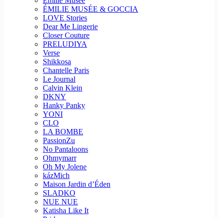
Emilie Musee
ÉMILIE MUSÉE & GOCCIA
LOVE Stories
Dear Me Lingerie
Closer Couture
PRELUDIYA
Verse
Shikkosa
Chantelle Paris
Le Journal
Calvin Klein
DKNY
Hanky Panky
YONI
CLO
LA BOMBE
PassionZu
No Pantaloons
Ohmymarr
Oh My Jolene
kázMich
Maison Jardin d’Éden
SLADKO
NUE NUE
Katisha Like It