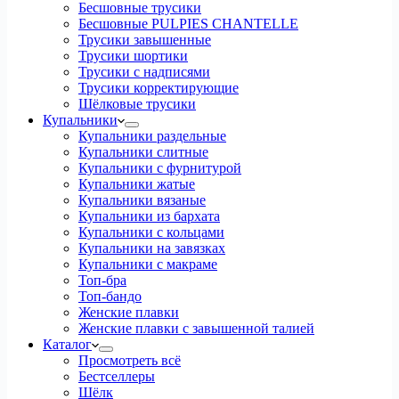
Бесшовные трусики
Бесшовные PULPIES CHANTELLE
Трусики завышенные
Трусики шортики
Трусики с надписями
Трусики корректирующие
Шёлковые трусики
Купальники
Купальники раздельные
Купальники слитные
Купальники с фурнитурой
Купальники жатые
Купальники вязаные
Купальники из бархата
Купальники с кольцами
Купальники на завязках
Купальники с макраме
Топ-бра
Топ-бандо
Женские плавки
Женские плавки с завышенной талией
Каталог
Просмотреть всё
Бестселлеры
Шёлк