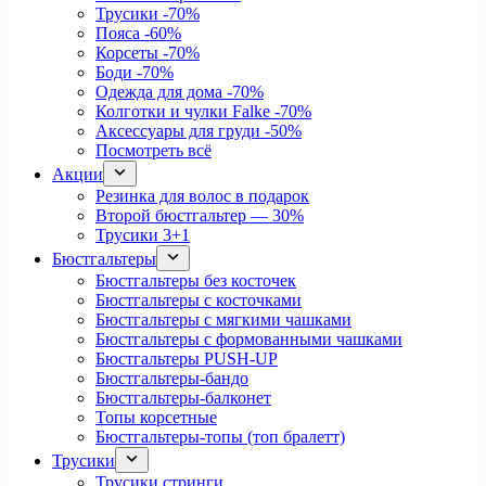
Трусики
-70%
Пояса
-60%
Корсеты
-70%
Боди
-70%
Одежда для дома
-70%
Колготки и чулки Falke
-70%
Аксессуары для груди
-50%
Посмотреть всё
Акции
Резинка для волос в подарок
Второй бюстгальтер — 30%
Трусики 3+1
Бюстгальтеры
Бюстгальтеры без косточек
Бюстгальтеры с косточками
Бюстгальтеры с мягкими чашками
Бюстгальтеры с формованными чашками
Бюстгальтеры PUSH-UP
Бюстгальтеры-бандо
Бюстгальтеры-балконет
Топы корсетные
Бюстгальтеры-топы (топ бралетт)
Трусики
Трусики стринги