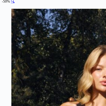
-50%
🔍