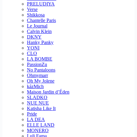
PRELUDIYA
Verse
Shikkosa
Chantelle Paris
Le Journal
Calvin Klein
DKNY
Hanky Panky
YONI
CLO
LA BOMBE
PassionZu
No Pantaloons
Ohmymarr
Oh My Jolene
kázMich
Maison Jardin d’Éden
SLADKO
NUE NUE
Katisha Like It
Pride
LA DEA
ELLE LAND
MONERO
Luli Fama