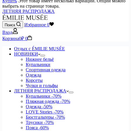
Купить
Этот товар имеет несколько вариаций. Опции можно
выбрать на странице товара.
ЛЕТНЯЯ РАСПРОДАЖА
Избранное
0
Поиск
Вход
Корзина
0
₽
0
Отдых с ÉMILIE MUSÉE
НОВИНКИ
Нижнее бельё
Купальники
Спортивная одежда
Одежда
Корсеты
Чулки и гольфы
ЛЕТНЯЯ РАСПРОДАЖА
Купальники
-70%
Пляжная одежда
-70%
Одежда
-50%
LOVE Stories
-70%
Бюстгальтеры
-70%
Трусики
-70%
Пояса
-60%