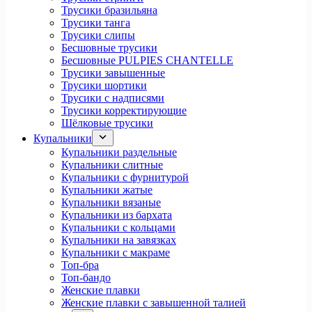
Трусики бразильяна
Трусики танга
Трусики слипы
Бесшовные трусики
Бесшовные PULPIES CHANTELLE
Трусики завышенные
Трусики шортики
Трусики с надписями
Трусики корректирующие
Шёлковые трусики
Купальники
Купальники раздельные
Купальники слитные
Купальники с фурнитурой
Купальники жатые
Купальники вязаные
Купальники из бархата
Купальники с кольцами
Купальники на завязках
Купальники с макраме
Топ-бра
Топ-бандо
Женские плавки
Женские плавки с завышенной талией