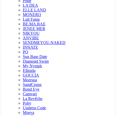
Pride
LA DEA
ELLE LAND
MONERO
Luli Fama
BE.MA.BAE
JENEE MER
NIKYOU
ANVIBE
SENDMEYOU.NAKED
INNATE
PQ
Sun Base Date
Diamond Swim
My Nymph
Ellinida
GOCCIA
Moresqa
SandCruise
Bond Eye
Camvari
La Revêche
Poby
Undress Code
Moeva