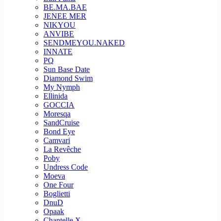
BE.MA.BAE
JENEE MER
NIKYOU
ANVIBE
SENDMEYOU.NAKED
INNATE
PQ
Sun Base Date
Diamond Swim
My Nymph
Ellinida
GOCCIA
Moresqa
SandCruise
Bond Eye
Camvari
La Revêche
Poby
Undress Code
Moeva
One Four
Boglietti
DnuD
Opaak
Chantelle X