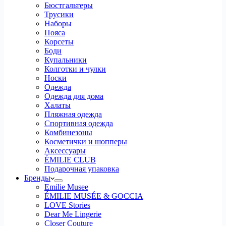
Бюстгальтеры
Трусики
Наборы
Пояса
Корсеты
Боди
Купальники
Колготки и чулки
Носки
Одежда
Одежда для дома
Халаты
Пляжная одежда
Спортивная одежда
Комбинезоны
Косметички и шопперы
Аксессуары
ÉMILIE CLUB
Подарочная упаковка
Бренды
Emilie Musee
ÉMILIE MUSÉE & GOCCIA
LOVE Stories
Dear Me Lingerie
Closer Couture