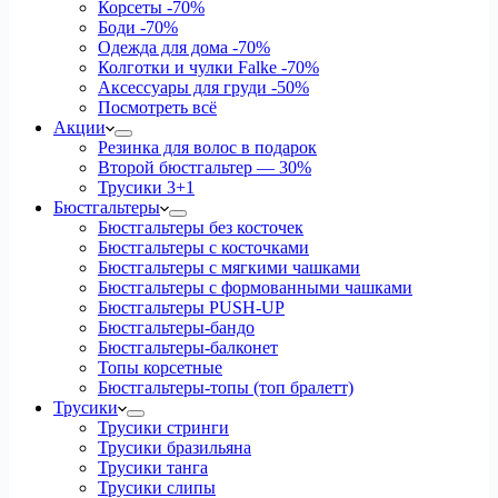
Корсеты
-70%
Боди
-70%
Одежда для дома
-70%
Колготки и чулки Falke
-70%
Аксессуары для груди
-50%
Посмотреть всё
Акции
Резинка для волос в подарок
Второй бюстгальтер — 30%
Трусики 3+1
Бюстгальтеры
Бюстгальтеры без косточек
Бюстгальтеры с косточками
Бюстгальтеры с мягкими чашками
Бюстгальтеры с формованными чашками
Бюстгальтеры PUSH-UP
Бюстгальтеры-бандо
Бюстгальтеры-балконет
Топы корсетные
Бюстгальтеры-топы (топ бралетт)
Трусики
Трусики стринги
Трусики бразильяна
Трусики танга
Трусики слипы