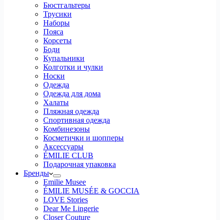
Бюстгальтеры
Трусики
Наборы
Пояса
Корсеты
Боди
Купальники
Колготки и чулки
Носки
Одежда
Одежда для дома
Халаты
Пляжная одежда
Спортивная одежда
Комбинезоны
Косметички и шопперы
Аксессуары
ÉMILIE CLUB
Подарочная упаковка
Бренды
Emilie Musee
ÉMILIE MUSÉE & GOCCIA
LOVE Stories
Dear Me Lingerie
Closer Couture