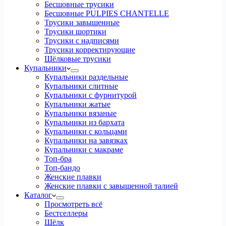
Бесшовные трусики
Бесшовные PULPIES CHANTELLE
Трусики завышенные
Трусики шортики
Трусики с надписями
Трусики корректирующие
Шёлковые трусики
Купальники
Купальники раздельные
Купальники слитные
Купальники с фурнитурой
Купальники жатые
Купальники вязаные
Купальники из бархата
Купальники с кольцами
Купальники на завязках
Купальники с макраме
Топ-бра
Топ-бандо
Женские плавки
Женские плавки с завышенной талией
Каталог
Просмотреть всё
Бестселлеры
Шёлк