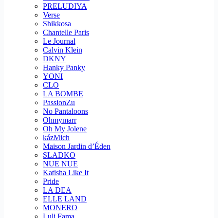
PRELUDIYA
Verse
Shikkosa
Chantelle Paris
Le Journal
Calvin Klein
DKNY
Hanky Panky
YONI
CLO
LA BOMBE
PassionZu
No Pantaloons
Ohmymarr
Oh My Jolene
kázMich
Maison Jardin d’Éden
SLADKO
NUE NUE
Katisha Like It
Pride
LA DEA
ELLE LAND
MONERO
Luli Fama