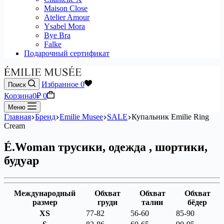
Maison Close
Atelier Amour
Ysabel Mora
Bye Bra
Falke
Подарочный сертификат
Избранное
0
Поиск
Корзина
0
₽
0
Меню
Главная
Бренд
Emilie Musee
SALE
Купальник Emilie Ring
Cream
É.Woman трусики, одежда , шортики,
будуар
Международный
Обхват
Обхват
Обхват
размер
груди
талии
бёдер
XS
77-82
56-60
85-90