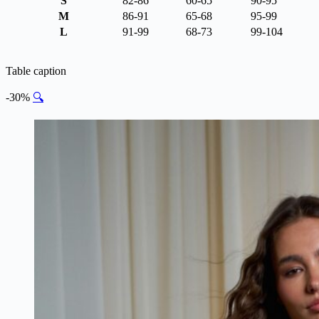
S
82-86
60-65
90-95
M
86-91
65-68
95-99
L
91-99
68-73
99-104
Table caption
-30%
🔍