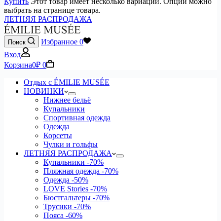
Купить
Этот товар имеет несколько вариаций. Опции можно
выбрать на странице товара.
ЛЕТНЯЯ РАСПРОДАЖА
Избранное
0
Поиск
Вход
Корзина
0
₽
0
Отдых с ÉMILIE MUSÉE
НОВИНКИ
Нижнее бельё
Купальники
Спортивная одежда
Одежда
Корсеты
Чулки и гольфы
ЛЕТНЯЯ РАСПРОДАЖА
Купальники
-70%
Пляжная одежда
-70%
Одежда
-50%
LOVE Stories
-70%
Бюстгальтеры
-70%
Трусики
-70%
Пояса
-60%