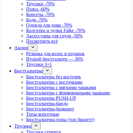
Трусики
-70%
Пояса
-60%
Корсеты
-70%
Боди
-70%
Одежда для дома
-70%
Колготки и чулки Falke
-70%
Аксессуары для груди
-50%
Посмотреть всё
Акции
Резинка для волос в подарок
Второй бюстгальтер — 30%
Трусики 3+1
Бюстгальтеры
Бюстгальтеры без косточек
Бюстгальтеры с косточками
Бюстгальтеры с мягкими чашками
Бюстгальтеры с формованными чашками
Бюстгальтеры PUSH-UP
Бюстгальтеры-бандо
Бюстгальтеры-балконет
Топы корсетные
Бюстгальтеры-топы (топ бралетт)
Трусики
Трусики стринги