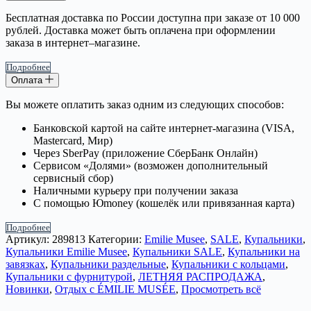
Бесплатная доставка по России доступна при заказе от 10 000
рублей. Доставка может быть оплачена при оформлении
заказа в интернет–магазине.
Подробнее
Оплата
Вы можете оплатить заказ одним из следующих способов:
Банковской картой на сайте интернет-магазина (VISA,
Mastercard, Мир)
Через SberPay (приложение СберБанк Онлайн)
Сервисом «Долями» (возможен дополнительный
сервисный сбор)
Наличными курьеру при получении заказа
С помощью Юmoney (кошелёк или привязанная карта)
Подробнее
Артикул:
289813
Категории:
Emilie Musee
,
SALE
,
Купальники
,
Купальники Emilie Musee
,
Купальники SALE
,
Купальники на
завязках
,
Купальники раздельные
,
Купальники с кольцами
,
Купальники с фурнитурой
,
ЛЕТНЯЯ РАСПРОДАЖА
,
Новинки
,
Отдых с ÉMILIE MUSÉE
,
Просмотреть всё