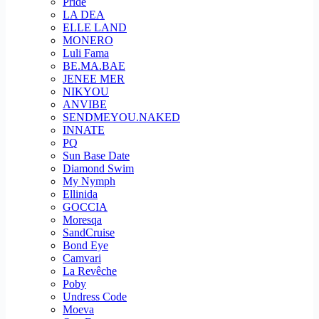
Pride
LA DEA
ELLE LAND
MONERO
Luli Fama
BE.MA.BAE
JENEE MER
NIKYOU
ANVIBE
SENDMEYOU.NAKED
INNATE
PQ
Sun Base Date
Diamond Swim
My Nymph
Ellinida
GOCCIA
Moresqa
SandCruise
Bond Eye
Camvari
La Revêche
Poby
Undress Code
Moeva