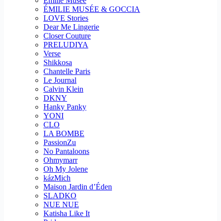
Emilie Musee
ÉMILIE MUSÉE & GOCCIA
LOVE Stories
Dear Me Lingerie
Closer Couture
PRELUDIYA
Verse
Shikkosa
Chantelle Paris
Le Journal
Calvin Klein
DKNY
Hanky Panky
YONI
CLO
LA BOMBE
PassionZu
No Pantaloons
Ohmymarr
Oh My Jolene
kázMich
Maison Jardin d’Éden
SLADKO
NUE NUE
Katisha Like It