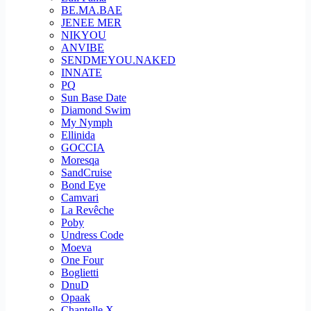
BE.MA.BAE
JENEE MER
NIKYOU
ANVIBE
SENDMEYOU.NAKED
INNATE
PQ
Sun Base Date
Diamond Swim
My Nymph
Ellinida
GOCCIA
Moresqa
SandCruise
Bond Eye
Camvari
La Revêche
Poby
Undress Code
Moeva
One Four
Boglietti
DnuD
Opaak
Chantelle X