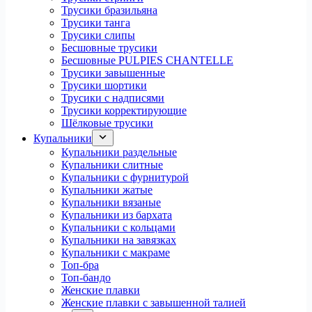
Трусики бразильяна
Трусики танга
Трусики слипы
Бесшовные трусики
Бесшовные PULPIES CHANTELLE
Трусики завышенные
Трусики шортики
Трусики с надписями
Трусики корректирующие
Шёлковые трусики
Купальники
Купальники раздельные
Купальники слитные
Купальники с фурнитурой
Купальники жатые
Купальники вязаные
Купальники из бархата
Купальники с кольцами
Купальники на завязках
Купальники с макраме
Топ-бра
Топ-бандо
Женские плавки
Женские плавки с завышенной талией