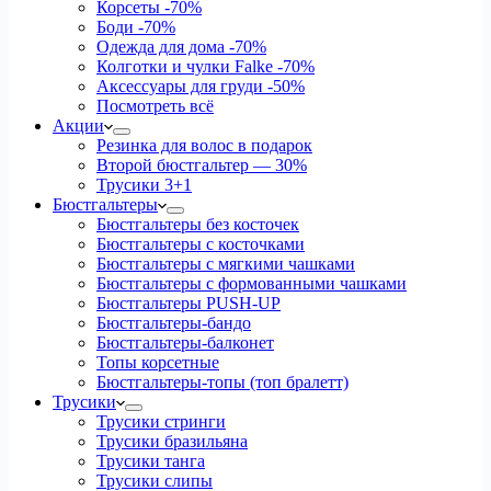
Корсеты
-70%
Боди
-70%
Одежда для дома
-70%
Колготки и чулки Falke
-70%
Аксессуары для груди
-50%
Посмотреть всё
Акции
Резинка для волос в подарок
Второй бюстгальтер — 30%
Трусики 3+1
Бюстгальтеры
Бюстгальтеры без косточек
Бюстгальтеры с косточками
Бюстгальтеры с мягкими чашками
Бюстгальтеры с формованными чашками
Бюстгальтеры PUSH-UP
Бюстгальтеры-бандо
Бюстгальтеры-балконет
Топы корсетные
Бюстгальтеры-топы (топ бралетт)
Трусики
Трусики стринги
Трусики бразильяна
Трусики танга
Трусики слипы