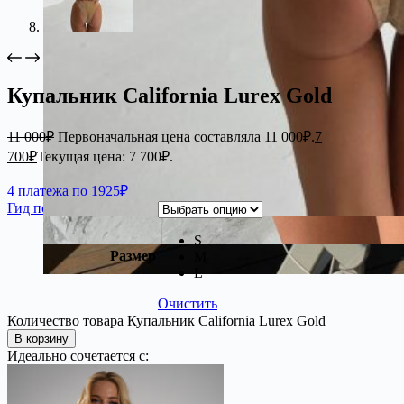
Купальник California Lurex Gold
11 000
₽
Первоначальная цена составляла 11 000₽.
7
700
₽
Текущая цена: 7 700₽.
4 платежа по 1925₽
Гид по размерам
S
Размер
M
L
Очистить
Количество товара Купальник California Lurex Gold
В корзину
Идеально сочетается с: