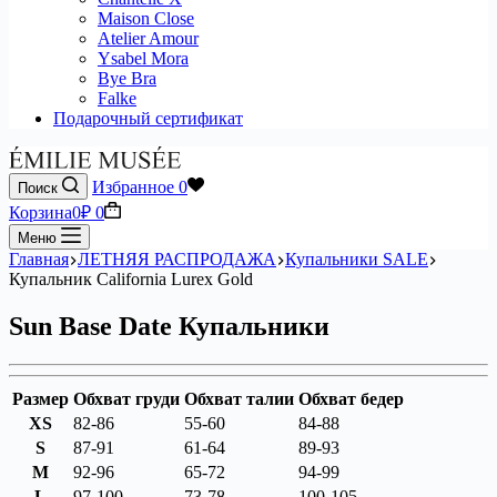
Maison Close
Atelier Amour
Ysabel Mora
Bye Bra
Falke
Подарочный сертификат
Избранное
0
Поиск
Корзина
0
₽
0
Меню
Главная
ЛЕТНЯЯ РАСПРОДАЖА
Купальники SALE
Купальник California Lurex Gold
Sun Base Date Купальники
Размер
Обхват груди
Обхват талии
Обхват бедер
XS
82-86
55-60
84-88
S
87-91
61-64
89-93
M
92-96
65-72
94-99
L
97-100
73-78
100-105