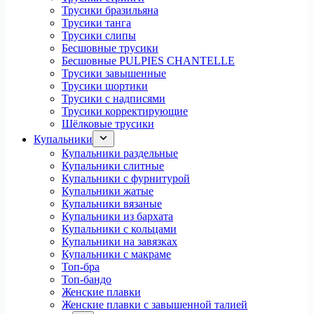
Трусики бразильяна
Трусики танга
Трусики слипы
Бесшовные трусики
Бесшовные PULPIES CHANTELLE
Трусики завышенные
Трусики шортики
Трусики с надписями
Трусики корректирующие
Шёлковые трусики
Купальники
Купальники раздельные
Купальники слитные
Купальники с фурнитурой
Купальники жатые
Купальники вязаные
Купальники из бархата
Купальники с кольцами
Купальники на завязках
Купальники с макраме
Топ-бра
Топ-бандо
Женские плавки
Женские плавки с завышенной талией