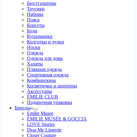
Бюстгальтеры
Трусики
Наборы
Пояса
Корсеты
Боди
Купальники
Колготки и чулки
Носки
Одежда
Одежда для дома
Халаты
Пляжная одежда
Спортивная одежда
Комбинезоны
Косметички и шопперы
Аксессуары
ÉMILIE CLUB
Подарочная упаковка
Бренды
Emilie Musee
ÉMILIE MUSÉE & GOCCIA
LOVE Stories
Dear Me Lingerie
Closer Couture