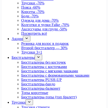
Трусики
-70%
Пояса
-60%
Корсеты
-70%
Боди
-70%
Одежда для дома
-70%
Колготки и чулки Falke
-70%
Аксессуары для груди
-50%
Посмотреть всё
Акции
Резинка для волос в подарок
Второй бюстгальтер — 30%
Трусики 3+1
Бюстгальтеры
Бюстгальтеры без косточек
Бюстгальтеры с косточками
Бюстгальтеры с мягкими чашками
Бюстгальтеры с формованными чашками
Бюстгальтеры PUSH-UP
Бюстгальтеры-бандо
Бюстгальтеры-балконет
Топы корсетные
Бюстгальтеры-топы (топ бралетт)
Трусики
Трусики стринги