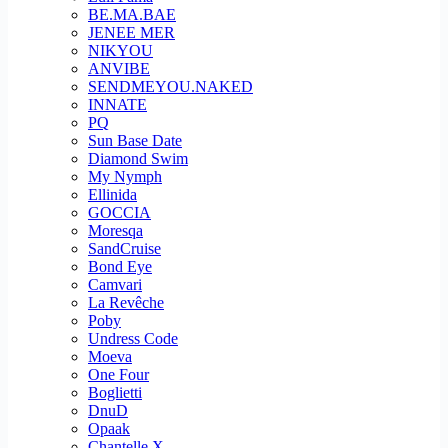
BE.MA.BAE
JENEE MER
NIKYOU
ANVIBE
SENDMEYOU.NAKED
INNATE
PQ
Sun Base Date
Diamond Swim
My Nymph
Ellinida
GOCCIA
Moresqa
SandCruise
Bond Eye
Camvari
La Revêche
Poby
Undress Code
Moeva
One Four
Boglietti
DnuD
Opaak
Chantelle X