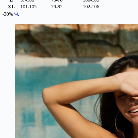
XL
101-105
79-82
102-106
-30%
🔍