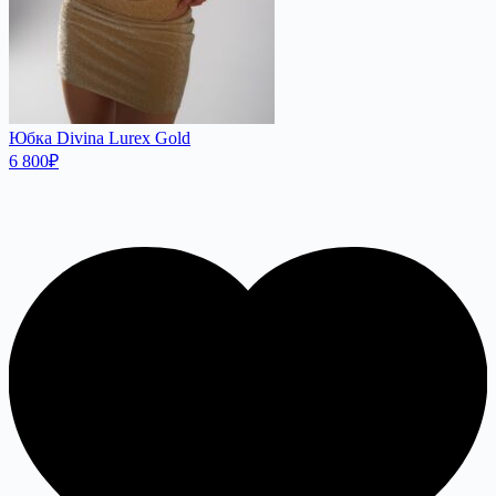
Юбка Divina Lurex Gold
6 800
₽