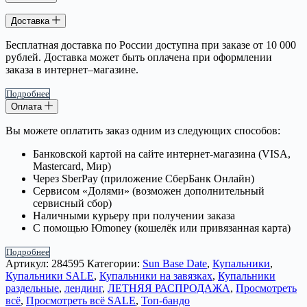
Доставка
Бесплатная доставка по России доступна при заказе от 10 000
рублей. Доставка может быть оплачена при оформлении
заказа в интернет–магазине.
Подробнее
Оплата
Вы можете оплатить заказ одним из следующих способов:
Банковской картой на сайте интернет-магазина (VISA,
Mastercard, Мир)
Через SberPay (приложение СберБанк Онлайн)
Сервисом «Долями» (возможен дополнительный
сервисный сбор)
Наличными курьеру при получении заказа
С помощью Юmoney (кошелёк или привязанная карта)
Подробнее
Артикул:
284595
Категории:
Sun Base Date
,
Купальники
,
Купальники SALE
,
Купальники на завязках
,
Купальники
раздельные
,
лендинг
,
ЛЕТНЯЯ РАСПРОДАЖА
,
Просмотреть
всё
,
Просмотреть всё SALE
,
Топ-бандо