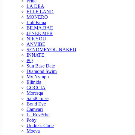
Pride
LA DEA
ELLE LAND
MONERO
Luli Fama
BE.MA.BAE
JENEE MER
NIKYOU
ANVIBE
SENDMEYOU.NAKED
INNATE
PQ
Sun Base Date
Diamond Swim
My Nymph
Ellinida
GOCCIA
Moresqa
SandCruise
Bond Eye
Camvari
La Revêche
Poby
Undress Code
Moeva