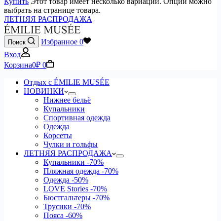
Купить
Этот товар имеет несколько вариаций. Опции можно
выбрать на странице товара.
ЛЕТНЯЯ РАСПРОДАЖА
Избранное
0
Поиск
Вход
Корзина
0
₽
0
Отдых с ÉMILIE MUSÉE
НОВИНКИ
Нижнее бельё
Купальники
Спортивная одежда
Одежда
Корсеты
Чулки и гольфы
ЛЕТНЯЯ РАСПРОДАЖА
Купальники
-70%
Пляжная одежда
-70%
Одежда
-50%
LOVE Stories
-70%
Бюстгальтеры
-70%
Трусики
-70%
Пояса
-60%