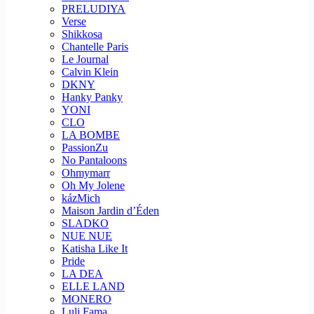
PRELUDIYA
Verse
Shikkosa
Chantelle Paris
Le Journal
Calvin Klein
DKNY
Hanky Panky
YONI
CLO
LA BOMBE
PassionZu
No Pantaloons
Ohmymarr
Oh My Jolene
kázMich
Maison Jardin d’Éden
SLADKO
NUE NUE
Katisha Like It
Pride
LA DEA
ELLE LAND
MONERO
Luli Fama