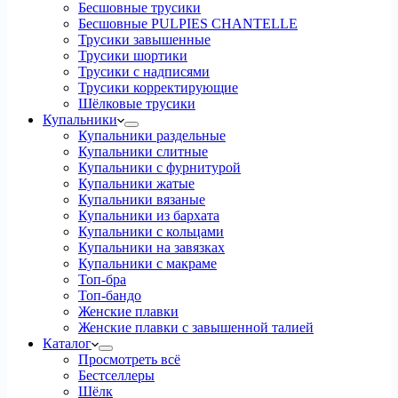
Бесшовные трусики
Бесшовные PULPIES CHANTELLE
Трусики завышенные
Трусики шортики
Трусики с надписями
Трусики корректирующие
Шёлковые трусики
Купальники
Купальники раздельные
Купальники слитные
Купальники с фурнитурой
Купальники жатые
Купальники вязаные
Купальники из бархата
Купальники с кольцами
Купальники на завязках
Купальники с макраме
Топ-бра
Топ-бандо
Женские плавки
Женские плавки с завышенной талией
Каталог
Просмотреть всё
Бестселлеры
Шёлк