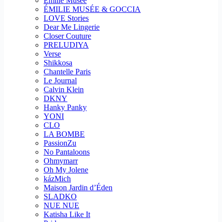
Emilie Musee
ÉMILIE MUSÉE & GOCCIA
LOVE Stories
Dear Me Lingerie
Closer Couture
PRELUDIYA
Verse
Shikkosa
Chantelle Paris
Le Journal
Calvin Klein
DKNY
Hanky Panky
YONI
CLO
LA BOMBE
PassionZu
No Pantaloons
Ohmymarr
Oh My Jolene
kázMich
Maison Jardin d’Éden
SLADKO
NUE NUE
Katisha Like It