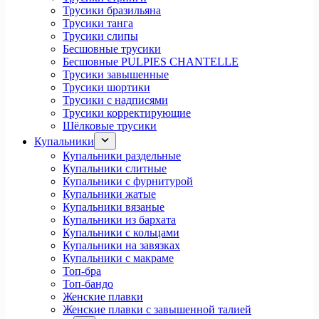
Трусики бразильяна
Трусики танга
Трусики слипы
Бесшовные трусики
Бесшовные PULPIES CHANTELLE
Трусики завышенные
Трусики шортики
Трусики с надписями
Трусики корректирующие
Шёлковые трусики
Купальники
Купальники раздельные
Купальники слитные
Купальники с фурнитурой
Купальники жатые
Купальники вязаные
Купальники из бархата
Купальники с кольцами
Купальники на завязках
Купальники с макраме
Топ-бра
Топ-бандо
Женские плавки
Женские плавки с завышенной талией