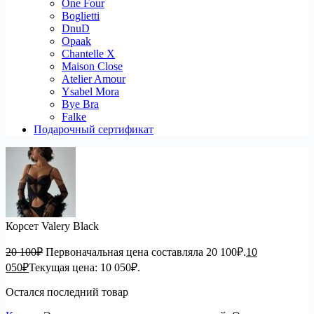
One Four
Boglietti
DnuD
Opaak
Chantelle X
Maison Close
Atelier Amour
Ysabel Mora
Bye Bra
Falke
Подарочный сертификат
Корсет Valery Black
20 100
₽
Первоначальная цена составляла 20 100₽.
10
050
₽
Текущая цена: 10 050₽.
Остался последний товар