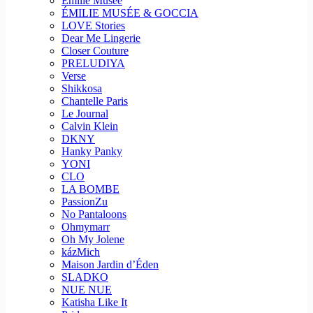
Emilie Musee
ÉMILIE MUSÉE & GOCCIA
LOVE Stories
Dear Me Lingerie
Closer Couture
PRELUDIYA
Verse
Shikkosa
Chantelle Paris
Le Journal
Calvin Klein
DKNY
Hanky Panky
YONI
CLO
LA BOMBE
PassionZu
No Pantaloons
Ohmymarr
Oh My Jolene
kázMich
Maison Jardin d’Éden
SLADKO
NUE NUE
Katisha Like It