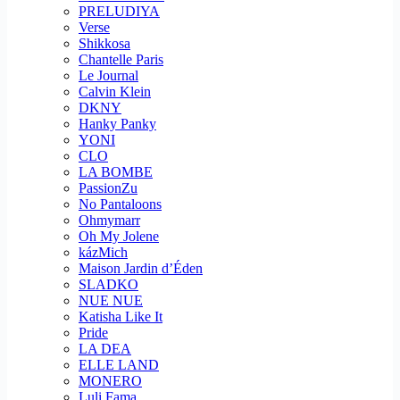
PRELUDIYA
Verse
Shikkosa
Chantelle Paris
Le Journal
Calvin Klein
DKNY
Hanky Panky
YONI
CLO
LA BOMBE
PassionZu
No Pantaloons
Ohmymarr
Oh My Jolene
kázMich
Maison Jardin d’Éden
SLADKO
NUE NUE
Katisha Like It
Pride
LA DEA
ELLE LAND
MONERO
Luli Fama