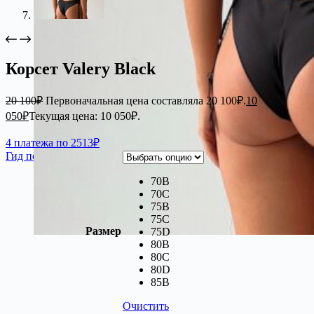
Корсет Valery Black
20 100
₽
Первоначальная цена составляла 20 100₽.
10
050
₽
Текущая цена: 10 050₽.
4 платежа по 2513₽
Гид по размерам
70B
70C
75B
75C
Размер
75D
80B
80C
80D
85В
Очистить