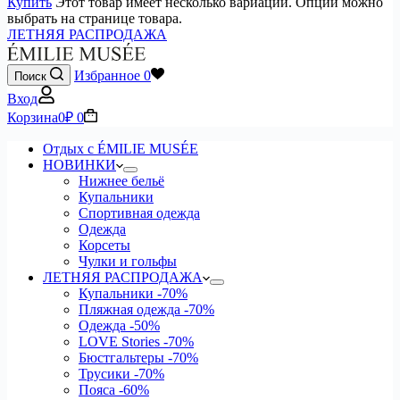
Купить
Этот товар имеет несколько вариаций. Опции можно
выбрать на странице товара.
ЛЕТНЯЯ РАСПРОДАЖА
Избранное
0
Поиск
Вход
Корзина
0
₽
0
Отдых с ÉMILIE MUSÉE
НОВИНКИ
Нижнее бельё
Купальники
Спортивная одежда
Одежда
Корсеты
Чулки и гольфы
ЛЕТНЯЯ РАСПРОДАЖА
Купальники
-70%
Пляжная одежда
-70%
Одежда
-50%
LOVE Stories
-70%
Бюстгальтеры
-70%
Трусики
-70%
Пояса
-60%