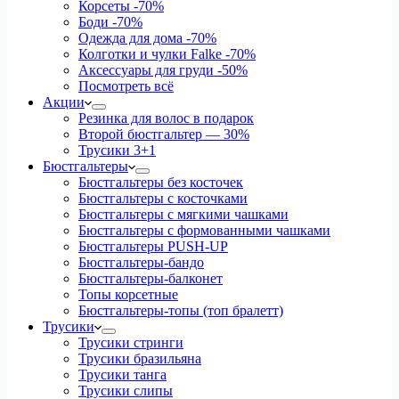
Корсеты
-70%
Боди
-70%
Одежда для дома
-70%
Колготки и чулки Falke
-70%
Аксессуары для груди
-50%
Посмотреть всё
Акции
Резинка для волос в подарок
Второй бюстгальтер — 30%
Трусики 3+1
Бюстгальтеры
Бюстгальтеры без косточек
Бюстгальтеры с косточками
Бюстгальтеры с мягкими чашками
Бюстгальтеры с формованными чашками
Бюстгальтеры PUSH-UP
Бюстгальтеры-бандо
Бюстгальтеры-балконет
Топы корсетные
Бюстгальтеры-топы (топ бралетт)
Трусики
Трусики стринги
Трусики бразильяна
Трусики танга
Трусики слипы