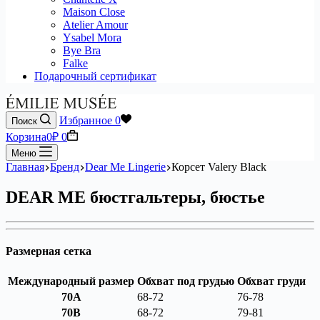
Maison Close
Atelier Amour
Ysabel Mora
Bye Bra
Falke
Подарочный сертификат
Избранное
0
Поиск
Корзина
0
₽
0
Меню
Главная
Бренд
Dear Me Lingerie
Корсет Valery Black
DEAR ME бюстгальтеры, бюстье
Размерная сетка
Международный размер
Обхват под грудью
Обхват груди
70A
68-72
76-78
70B
68-72
79-81