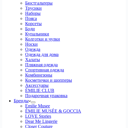
Бюстгальтеры
Трусики
Наборы
Пояса
Корсеты
Боди
Купальники
Колготки и чулки
Носки
Одежда
Одежда для дома
Халаты
Пляжная одежда
Спортивная одежда
Комбинезоны
Косметички и шопперы
Аксессуары
ÉMILIE CLUB
Подарочная упаковка
Бренды
Emilie Musee
ÉMILIE MUSÉE & GOCCIA
LOVE Stories
Dear Me Lingerie
Closer Couture