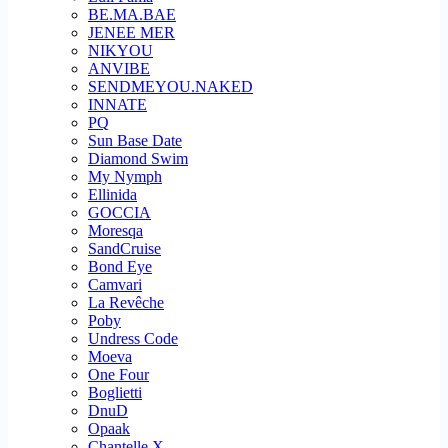
BE.MA.BAE
JENEE MER
NIKYOU
ANVIBE
SENDMEYOU.NAKED
INNATE
PQ
Sun Base Date
Diamond Swim
My Nymph
Ellinida
GOCCIA
Moresqa
SandCruise
Bond Eye
Camvari
La Revêche
Poby
Undress Code
Moeva
One Four
Boglietti
DnuD
Opaak
Chantelle X