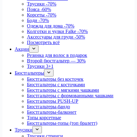
Трусики
-70%
Пояса
-60%
Корсеты
-70%
Боди
-70%
Одежда для дома
-70%
Колготки и чулки Falke
-70%
Аксессуары для груди
-50%
Посмотреть всё
Акции
Резинка для волос в подарок
Второй бюстгальтер — 30%
Трусики 3+1
Бюстгальтеры
Бюстгальтеры без косточек
Бюстгальтеры с косточками
Бюстгальтеры с мягкими чашками
Бюстгальтеры с формованными чашками
Бюстгальтеры PUSH-UP
Бюстгальтеры-бандо
Бюстгальтеры-балконет
Топы корсетные
Бюстгальтеры-топы (топ бралетт)
Трусики
Трусики стринги