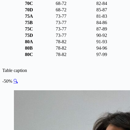
70C
68-72
82-84
70D
68-72
85-87
75A
73-77
81-83
75B
73-77
84-86
75C
73-77
87-89
75D
73-77
90-92
80A
78-82
91-93
80B
78-82
94-96
80C
78-82
97-99
Table caption
-50%
🔍