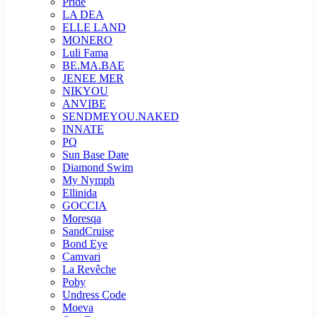
Pride
LA DEA
ELLE LAND
MONERO
Luli Fama
BE.MA.BAE
JENEE MER
NIKYOU
ANVIBE
SENDMEYOU.NAKED
INNATE
PQ
Sun Base Date
Diamond Swim
My Nymph
Ellinida
GOCCIA
Moresqa
SandCruise
Bond Eye
Camvari
La Revêche
Poby
Undress Code
Moeva