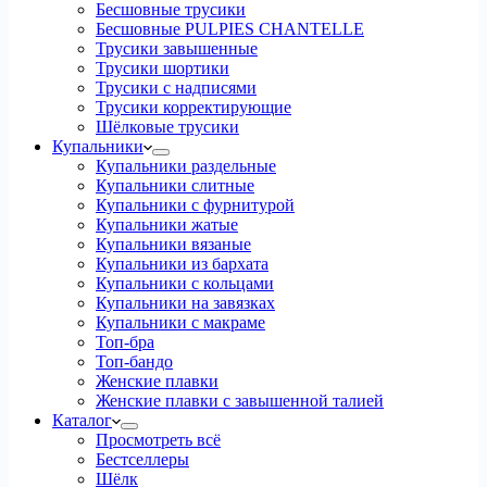
Бесшовные трусики
Бесшовные PULPIES CHANTELLE
Трусики завышенные
Трусики шортики
Трусики с надписями
Трусики корректирующие
Шёлковые трусики
Купальники
Купальники раздельные
Купальники слитные
Купальники с фурнитурой
Купальники жатые
Купальники вязаные
Купальники из бархата
Купальники с кольцами
Купальники на завязках
Купальники с макраме
Топ-бра
Топ-бандо
Женские плавки
Женские плавки с завышенной талией
Каталог
Просмотреть всё
Бестселлеры
Шёлк