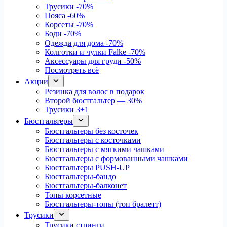
Трусики
-70%
Пояса
-60%
Корсеты
-70%
Боди
-70%
Одежда для дома
-70%
Колготки и чулки Falke
-70%
Аксессуары для груди
-50%
Посмотреть всё
Акции
Резинка для волос в подарок
Второй бюстгальтер — 30%
Трусики 3+1
Бюстгальтеры
Бюстгальтеры без косточек
Бюстгальтеры с косточками
Бюстгальтеры с мягкими чашками
Бюстгальтеры с формованными чашками
Бюстгальтеры PUSH-UP
Бюстгальтеры-бандо
Бюстгальтеры-балконет
Топы корсетные
Бюстгальтеры-топы (топ бралетт)
Трусики
Трусики стринги