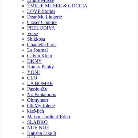
Emilie Musee
ÉMILIE MUSÉE & GOCCIA
LOVE Stories
Dear Me Lingerie
Closer Couture
PRELUDIYA
Verse
Shikkosa
Chantelle Paris
Le Journal
Calvin Klein
DKNY
Hanky Panky
YONI
CLO
LA BOMBE
PassionZu
No Pantaloons
Ohmymarr
Oh My Jolene
kázMich
Maison Jardin d’Éden
SLADKO
NUE NUE
Katisha Like It