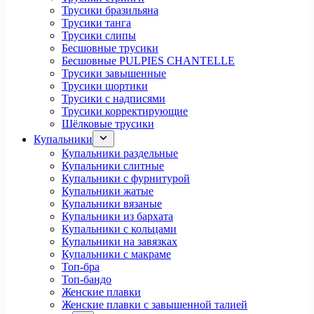
Трусики бразильяна
Трусики танга
Трусики слипы
Бесшовные трусики
Бесшовные PULPIES CHANTELLE
Трусики завышенные
Трусики шортики
Трусики с надписями
Трусики корректирующие
Шёлковые трусики
Купальники
Купальники раздельные
Купальники слитные
Купальники с фурнитурой
Купальники жатые
Купальники вязаные
Купальники из бархата
Купальники с кольцами
Купальники на завязках
Купальники с макраме
Топ-бра
Топ-бандо
Женские плавки
Женские плавки с завышенной талией