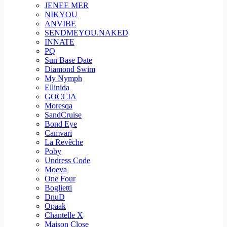
JENEE MER
NIKYOU
ANVIBE
SENDMEYOU.NAKED
INNATE
PQ
Sun Base Date
Diamond Swim
My Nymph
Ellinida
GOCCIA
Moresqa
SandCruise
Bond Eye
Camvari
La Revêche
Poby
Undress Code
Moeva
One Four
Boglietti
DnuD
Opaak
Chantelle X
Maison Close