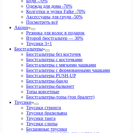
Боди
-70%
Одежда для дома
-70%
Колготки и чулки Falke
-70%
Аксессуары для груди
-50%
Посмотреть всё
Акции
Резинка для волос в подарок
Второй бюстгальтер — 30%
Трусики 3+1
Бюстгальтеры
Бюстгальтеры без косточек
Бюстгальтеры с косточками
Бюстгальтеры с мягкими чашками
Бюстгальтеры с формованными чашками
Бюстгальтеры PUSH-UP
Бюстгальтеры-бандо
Бюстгальтеры-балконет
Топы корсетные
Бюстгальтеры-топы (топ бралетт)
Трусики
Трусики стринги
Трусики бразильяна
Трусики танга
Трусики слипы
Бесшовные трусики