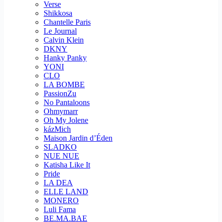
Verse
Shikkosa
Chantelle Paris
Le Journal
Calvin Klein
DKNY
Hanky Panky
YONI
CLO
LA BOMBE
PassionZu
No Pantaloons
Ohmymarr
Oh My Jolene
kázMich
Maison Jardin d’Éden
SLADKO
NUE NUE
Katisha Like It
Pride
LA DEA
ELLE LAND
MONERO
Luli Fama
BE.MA.BAE