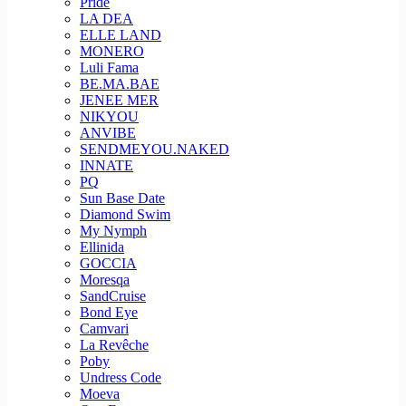
Pride
LA DEA
ELLE LAND
MONERO
Luli Fama
BE.MA.BAE
JENEE MER
NIKYOU
ANVIBE
SENDMEYOU.NAKED
INNATE
PQ
Sun Base Date
Diamond Swim
My Nymph
Ellinida
GOCCIA
Moresqa
SandCruise
Bond Eye
Camvari
La Revêche
Poby
Undress Code
Moeva