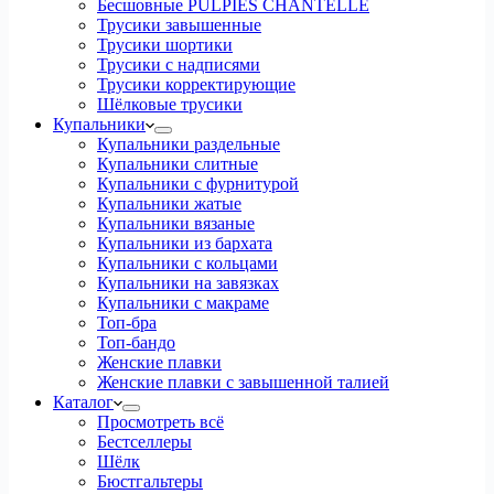
Бесшовные PULPIES CHANTELLE
Трусики завышенные
Трусики шортики
Трусики с надписями
Трусики корректирующие
Шёлковые трусики
Купальники
Купальники раздельные
Купальники слитные
Купальники с фурнитурой
Купальники жатые
Купальники вязаные
Купальники из бархата
Купальники с кольцами
Купальники на завязках
Купальники с макраме
Топ-бра
Топ-бандо
Женские плавки
Женские плавки с завышенной талией
Каталог
Просмотреть всё
Бестселлеры
Шёлк
Бюстгальтеры