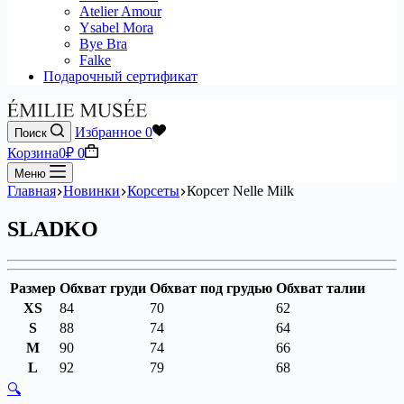
Atelier Amour
Ysabel Mora
Bye Bra
Falke
Подарочный сертификат
Избранное
0
Поиск
Корзина
0
₽
0
Меню
Главная
Новинки
Корсеты
Корсет Nelle Milk
SLADKO
Размер
Обхват груди
Обхват под грудью
Обхват талии
XS
84
70
62
S
88
74
64
M
90
74
66
L
92
79
68
🔍