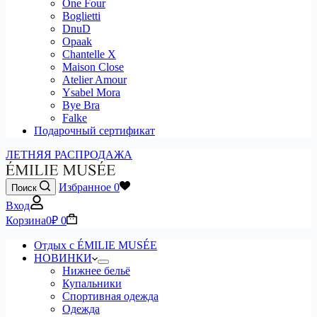
One Four
Boglietti
DnuD
Opaak
Chantelle X
Maison Close
Atelier Amour
Ysabel Mora
Bye Bra
Falke
Подарочный сертификат
ЛЕТНЯЯ РАСПРОДАЖА
Избранное
0
Поиск
Вход
Корзина
0
₽
0
Отдых с ÉMILIE MUSÉE
НОВИНКИ
Нижнее бельё
Купальники
Спортивная одежда
Одежда