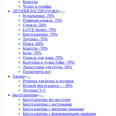
Корсеты
Чулки и гольфы
ЛЕТНЯЯ РАСПРОДАЖА
Купальники
-70%
Пляжная одежда
-70%
Одежда
-50%
LOVE Stories
-70%
Бюстгальтеры
-70%
Трусики
-70%
Пояса
-60%
Корсеты
-70%
Боди
-70%
Одежда для дома
-70%
Колготки и чулки Falke
-70%
Аксессуары для груди
-50%
Посмотреть всё
Акции
Резинка для волос в подарок
Второй бюстгальтер — 30%
Трусики 3+1
Бюстгальтеры
Бюстгальтеры без косточек
Бюстгальтеры с косточками
Бюстгальтеры с мягкими чашками
Бюстгальтеры с формованными чашками