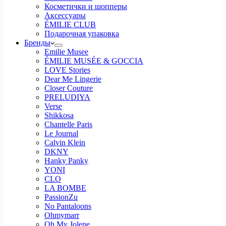
Косметички и шопперы
Аксессуары
ÉMILIE CLUB
Подарочная упаковка
Бренды
Emilie Musee
ÉMILIE MUSÉE & GOCCIA
LOVE Stories
Dear Me Lingerie
Closer Couture
PRELUDIYA
Verse
Shikkosa
Chantelle Paris
Le Journal
Calvin Klein
DKNY
Hanky Panky
YONI
CLO
LA BOMBE
PassionZu
No Pantaloons
Ohmymarr
Oh My Jolene