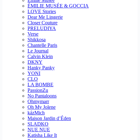
Emilie Musee
ÉMILIE MUSÉE & GOCCIA
LOVE Stories
Dear Me Lingerie
Closer Couture
PRELUDIYA
Verse
Shikkosa
Chantelle Paris
Le Journal
Calvin Klein
DKNY
Hanky Panky
YONI
CLO
LA BOMBE
PassionZu
No Pantaloons
Ohmymarr
Oh My Jolene
kázMich
Maison Jardin d’Éden
SLADKO
NUE NUE
Katisha Like It