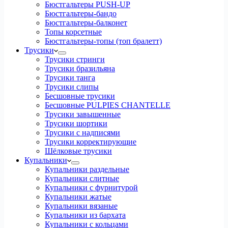
Бюстгальтеры PUSH-UP
Бюстгальтеры-бандо
Бюстгальтеры-балконет
Топы корсетные
Бюстгальтеры-топы (топ бралетт)
Трусики
Трусики стринги
Трусики бразильяна
Трусики танга
Трусики слипы
Бесшовные трусики
Бесшовные PULPIES CHANTELLE
Трусики завышенные
Трусики шортики
Трусики с надписями
Трусики корректирующие
Шёлковые трусики
Купальники
Купальники раздельные
Купальники слитные
Купальники с фурнитурой
Купальники жатые
Купальники вязаные
Купальники из бархата
Купальники с кольцами