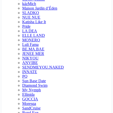
kázMich
Maison Jardin d’Éden
SLADKO
NUE NUE
Katisha Like It
Pride
LA DEA
ELLE LAND
MONERO
Luli Fama
BE.MA.BAE
JENEE MER
NIKYOU
ANVIBE
SENDMEYOU.NAKED
INNATE
PQ
Sun Base Date
Diamond Swim
My Nymph
Ellinida
GOCCIA
Moresqa
SandCruise
Bond Eye