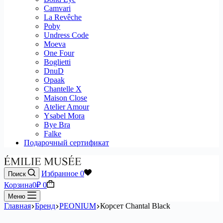
Camvari
La Revêche
Poby
Undress Code
Moeva
One Four
Boglietti
DnuD
Opaak
Chantelle X
Maison Close
Atelier Amour
Ysabel Mora
Bye Bra
Falke
Подарочный сертификат
Избранное
0
Поиск
Корзина
0
₽
0
Меню
Главная
Бренд
PEONIUM
Корсет Chantal Black