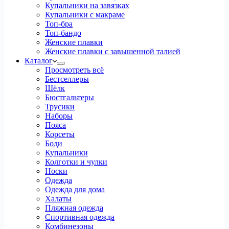
Купальники на завязках
Купальники с макраме
Топ-бра
Топ-бандо
Женские плавки
Женские плавки с завышенной талией
Каталог
Просмотреть всё
Бестселлеры
Шёлк
Бюстгальтеры
Трусики
Наборы
Пояса
Корсеты
Боди
Купальники
Колготки и чулки
Носки
Одежда
Одежда для дома
Халаты
Пляжная одежда
Спортивная одежда
Комбинезоны