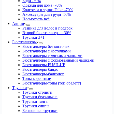
Боди
-70%
Одежда для дома
-70%
Колготки и чулки Falke
-70%
Аксессуары для груди
-50%
Посмотреть всё
Акции
Резинка для волос в подарок
Второй бюстгальтер — 30%
Трусики 3+1
Бюстгальтеры
Бюстгальтеры без косточек
Бюстгальтеры с косточками
Бюстгальтеры с мягкими чашками
Бюстгальтеры с формованными чашками
Бюстгальтеры PUSH-UP
Бюстгальтеры-бандо
Бюстгальтеры-балконет
Топы корсетные
Бюстгальтеры-топы (топ бралетт)
Трусики
Трусики стринги
Трусики бразильяна
Трусики танга
Трусики слипы
Бесшовные трусики