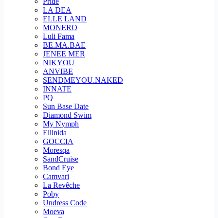
Pride
LA DEA
ELLE LAND
MONERO
Luli Fama
BE.MA.BAE
JENEE MER
NIKYOU
ANVIBE
SENDMEYOU.NAKED
INNATE
PQ
Sun Base Date
Diamond Swim
My Nymph
Ellinida
GOCCIA
Moresqa
SandCruise
Bond Eye
Camvari
La Revêche
Poby
Undress Code
Moeva