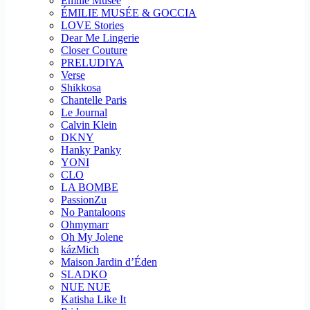
Emilie Musee
ÉMILIE MUSÉE & GOCCIA
LOVE Stories
Dear Me Lingerie
Closer Couture
PRELUDIYA
Verse
Shikkosa
Chantelle Paris
Le Journal
Calvin Klein
DKNY
Hanky Panky
YONI
CLO
LA BOMBE
PassionZu
No Pantaloons
Ohmymarr
Oh My Jolene
kázMich
Maison Jardin d’Éden
SLADKO
NUE NUE
Katisha Like It