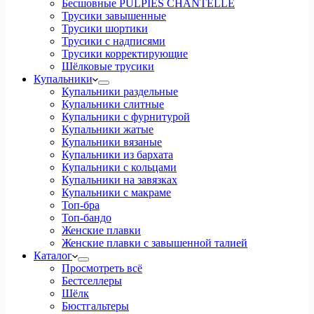
Бесшовные PULPIES CHANTELLE
Трусики завышенные
Трусики шортики
Трусики с надписями
Трусики корректирующие
Шёлковые трусики
Купальники
Купальники раздельные
Купальники слитные
Купальники с фурнитурой
Купальники жатые
Купальники вязаные
Купальники из бархата
Купальники с кольцами
Купальники на завязках
Купальники с макраме
Топ-бра
Топ-бандо
Женские плавки
Женские плавки с завышенной талией
Каталог
Просмотреть всё
Бестселлеры
Шёлк
Бюстгальтеры