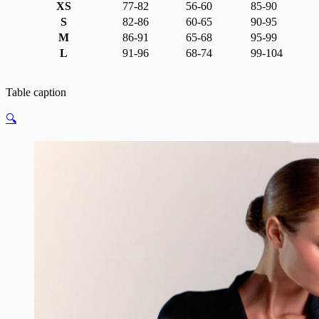
XS
77-82
56-60
85-90
S
82-86
60-65
90-95
M
86-91
65-68
95-99
L
91-96
68-74
99-104
Table caption
🔍