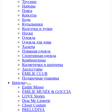
Трусики
Наборы
Пояса
Корсеты
Боди
Купальники
Колготки и чулки
Носки
Одежда
Одежда для дома
Халаты
Пляжная одежда
Спортивная одежда
Комбинезоны
Косметички и шопперы
Аксессуары
ÉMILIE CLUB
Подарочная упаковка
Бренды
Emilie Musee
ÉMILIE MUSÉE & GOCCIA
LOVE Stories
Dear Me Lingerie
Closer Couture
PRELUDIYA