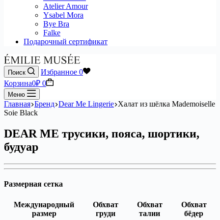
Atelier Amour
Ysabel Mora
Bye Bra
Falke
Подарочный сертификат
Избранное
0
Поиск
Корзина
0
₽
0
Меню
Главная
Бренд
Dear Me Lingerie
Халат из шёлка Mademoiselle
Soie Black
DEAR ME трусики, пояса, шортики,
будуар
Размерная сетка
Международный
Обхват
Обхват
Обхват
размер
груди
талии
бёдер