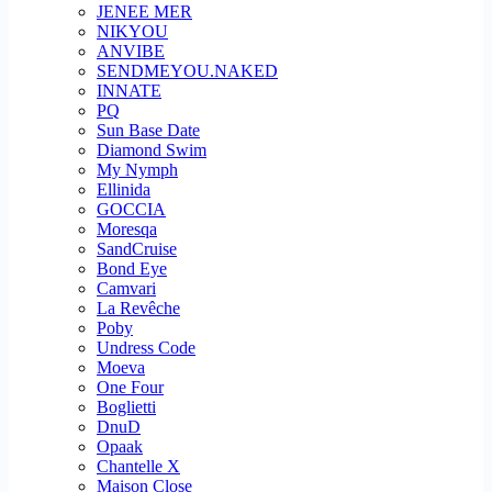
JENEE MER
NIKYOU
ANVIBE
SENDMEYOU.NAKED
INNATE
PQ
Sun Base Date
Diamond Swim
My Nymph
Ellinida
GOCCIA
Moresqa
SandCruise
Bond Eye
Camvari
La Revêche
Poby
Undress Code
Moeva
One Four
Boglietti
DnuD
Opaak
Chantelle X
Maison Close