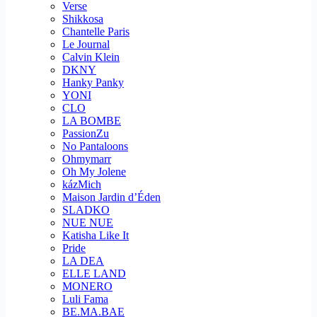
Verse
Shikkosa
Chantelle Paris
Le Journal
Calvin Klein
DKNY
Hanky Panky
YONI
CLO
LA BOMBE
PassionZu
No Pantaloons
Ohmymarr
Oh My Jolene
kázMich
Maison Jardin d’Éden
SLADKO
NUE NUE
Katisha Like It
Pride
LA DEA
ELLE LAND
MONERO
Luli Fama
BE.MA.BAE