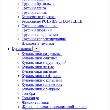
Трусики бразильяна
Трусики танга
Трусики слипы
Бесшовные трусики
Бесшовные PULPIES CHANTELLE
Трусики завышенные
Трусики шортики
Трусики с надписями
Трусики корректирующие
Шёлковые трусики
Купальники
Купальники раздельные
Купальники слитные
Купальники с фурнитурой
Купальники жатые
Купальники вязаные
Купальники из бархата
Купальники с кольцами
Купальники на завязках
Купальники с макраме
Топ-бра
Топ-бандо
Женские плавки
Женские плавки с завышенной талией