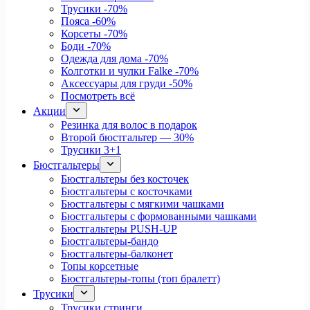
Трусики
-70%
Пояса
-60%
Корсеты
-70%
Боди
-70%
Одежда для дома
-70%
Колготки и чулки Falke
-70%
Аксессуары для груди
-50%
Посмотреть всё
Акции
Резинка для волос в подарок
Второй бюстгальтер — 30%
Трусики 3+1
Бюстгальтеры
Бюстгальтеры без косточек
Бюстгальтеры с косточками
Бюстгальтеры с мягкими чашками
Бюстгальтеры с формованными чашками
Бюстгальтеры PUSH-UP
Бюстгальтеры-бандо
Бюстгальтеры-балконет
Топы корсетные
Бюстгальтеры-топы (топ бралетт)
Трусики
Трусики стринги