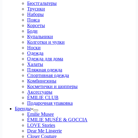
Бюстгальтеры
Трусики
Наборы
Пояса
Корсеты
Боди
Купальники
Колготки и чулки
Носки
Одежда
Одежда для дома
Халаты
Пляжная одежда
Спортивная одежда
Комбинезоны
Косметички и шопперы
Аксессуары
ÉMILIE CLUB
Подарочная упаковка
Бренды
Emilie Musee
ÉMILIE MUSÉE & GOCCIA
LOVE Stories
Dear Me Lingerie
Closer Couture