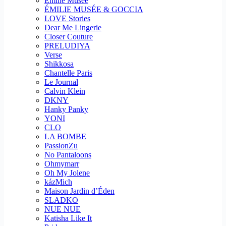
Emilie Musee
ÉMILIE MUSÉE & GOCCIA
LOVE Stories
Dear Me Lingerie
Closer Couture
PRELUDIYA
Verse
Shikkosa
Chantelle Paris
Le Journal
Calvin Klein
DKNY
Hanky Panky
YONI
CLO
LA BOMBE
PassionZu
No Pantaloons
Ohmymarr
Oh My Jolene
kázMich
Maison Jardin d’Éden
SLADKO
NUE NUE
Katisha Like It