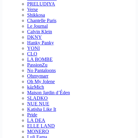
PRELUDIYA
Verse
Shikkosa
Chantelle Paris
Le Journal
Calvin Klein
DKNY
Hanky Panky
YONI
CLO
LA BOMBE
PassionZu
No Pantaloons
Ohmymarr
Oh My Jolene
kázMich
Maison Jardin d’Éden
SLADKO
NUE NUE
Katisha Like It
Pride
LA DEA
ELLE LAND
MONERO
Luli Fama