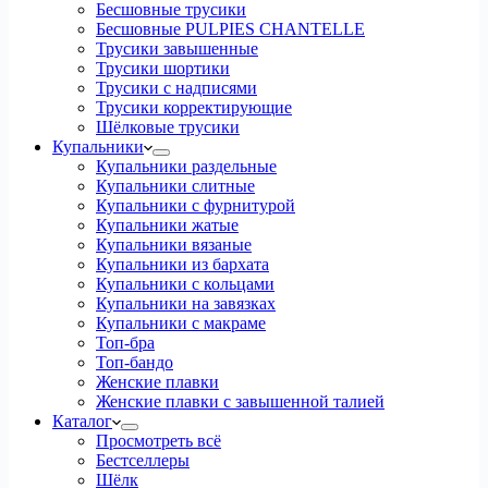
Бесшовные трусики
Бесшовные PULPIES CHANTELLE
Трусики завышенные
Трусики шортики
Трусики с надписями
Трусики корректирующие
Шёлковые трусики
Купальники
Купальники раздельные
Купальники слитные
Купальники с фурнитурой
Купальники жатые
Купальники вязаные
Купальники из бархата
Купальники с кольцами
Купальники на завязках
Купальники с макраме
Топ-бра
Топ-бандо
Женские плавки
Женские плавки с завышенной талией
Каталог
Просмотреть всё
Бестселлеры
Шёлк