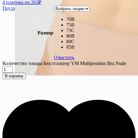
4 платежа по 263₽
Гид по размерам
70B
75B
75C
Размер
80B
80C
85В
Очистить
Количество товара Бюстгальтер YM Multiposition Bra Nude
В корзину