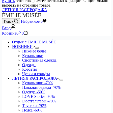
Купить
Этот товар имеет несколько вариаций. Опции можно
выбрать на странице товара.
ЛЕТНЯЯ РАСПРОДАЖА
Избранное
0
Поиск
Вход
Корзина
0
₽
0
Отдых с ÉMILIE MUSÉE
НОВИНКИ
Нижнее бельё
Купальники
Спортивная одежда
Одежда
Корсеты
Чулки и гольфы
ЛЕТНЯЯ РАСПРОДАЖА
Купальники
-70%
Пляжная одежда
-70%
Одежда
-50%
LOVE Stories
-70%
Бюстгальтеры
-70%
Трусики
-70%
Пояса
-60%