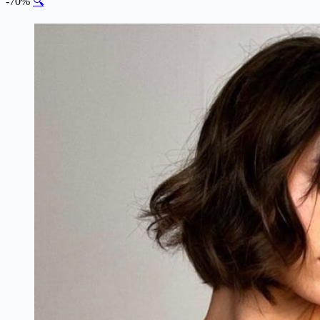
-70%
🔍