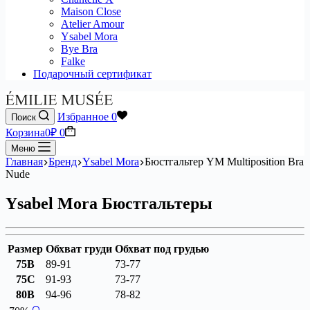
Maison Close
Atelier Amour
Ysabel Mora
Bye Bra
Falke
Подарочный сертификат
Избранное
0
Поиск
Корзина
0
₽
0
Меню
Главная
Бренд
Ysabel Mora
Бюстгальтер YM Multiposition Bra
Nude
Ysabel Mora Бюстгальтеры
Размер
Обхват груди
Обхват под грудью
75B
89-91
73-77
75C
91-93
73-77
80B
94-96
78-82