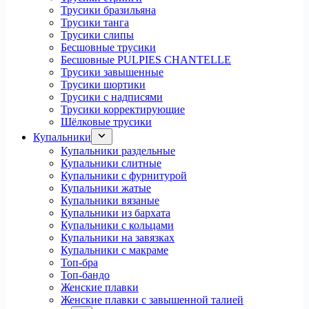
Трусики бразильяна
Трусики танга
Трусики слипы
Бесшовные трусики
Бесшовные PULPIES CHANTELLE
Трусики завышенные
Трусики шортики
Трусики с надписями
Трусики корректирующие
Шёлковые трусики
Купальники
Купальники раздельные
Купальники слитные
Купальники с фурнитурой
Купальники жатые
Купальники вязаные
Купальники из бархата
Купальники с кольцами
Купальники на завязках
Купальники с макраме
Топ-бра
Топ-бандо
Женские плавки
Женские плавки с завышенной талией