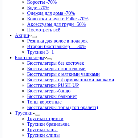
Корсеты
-70%
Боди
-70%
Одежда для дома
-70%
Колготки и чулки Falke
-70%
Аксессуары для груди
-50%
Посмотреть всё
Акции
Резинка для волос в подарок
Второй бюстгальтер — 30%
Трусики 3+1
Бюстгальтеры
Бюстгальтеры без косточек
Бюстгальтеры с косточками
Бюстгальтеры с мягкими чашками
Бюстгальтеры с формованными чашками
Бюстгальтеры PUSH-UP
Бюстгальтеры-бандо
Бюстгальтеры-балконет
Топы корсетные
Бюстгальтеры-топы (топ бралетт)
Трусики
Трусики стринги
Трусики бразильяна
Трусики танга
Трусики слипы