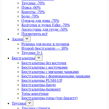
Трусики
-70%
Пояса
-60%
Корсеты
-70%
Боди
-70%
Одежда для дома
-70%
Колготки и чулки Falke
-70%
Аксессуары для груди
-50%
Посмотреть всё
Акции
Резинка для волос в подарок
Второй бюстгальтер — 30%
Трусики 3+1
Бюстгальтеры
Бюстгальтеры без косточек
Бюстгальтеры с косточками
Бюстгальтеры с мягкими чашками
Бюстгальтеры с формованными чашками
Бюстгальтеры PUSH-UP
Бюстгальтеры-бандо
Бюстгальтеры-балконет
Топы корсетные
Бюстгальтеры-топы (топ бралетт)
Трусики
Трусики стринги