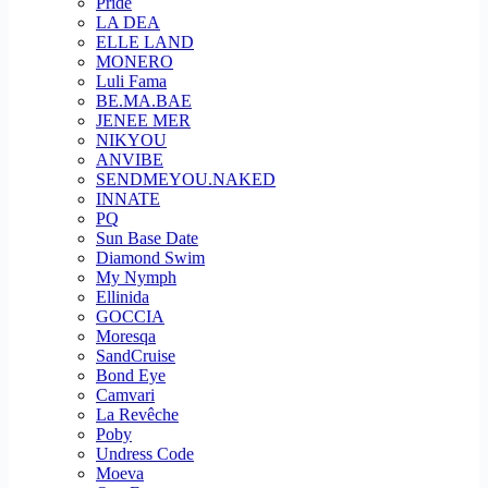
Pride
LA DEA
ELLE LAND
MONERO
Luli Fama
BE.MA.BAE
JENEE MER
NIKYOU
ANVIBE
SENDMEYOU.NAKED
INNATE
PQ
Sun Base Date
Diamond Swim
My Nymph
Ellinida
GOCCIA
Moresqa
SandCruise
Bond Eye
Camvari
La Revêche
Poby
Undress Code
Moeva