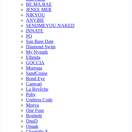
BE.MA.BAE
JENEE MER
NIKYOU
ANVIBE
SENDMEYOU.NAKED
INNATE
PQ
Sun Base Date
Diamond Swim
My Nymph
Ellinida
GOCCIA
Moresqa
SandCruise
Bond Eye
Camvari
La Revêche
Poby
Undress Code
Moeva
One Four
Boglietti
DnuD
Opaak
Chantelle X