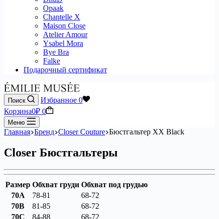
Opaak
Chantelle X
Maison Close
Atelier Amour
Ysabel Mora
Bye Bra
Falke
Подарочный сертификат
Избранное
0
Поиск
Корзина
0
₽
0
Меню
Главная
Бренд
Closer Couture
Бюстгальтер XX Black
Closer Бюстгальтеры
Размер
Обхват груди
Обхват под грудью
70A
78-81
68-72
70B
81-85
68-72
70C
84-88
68-72