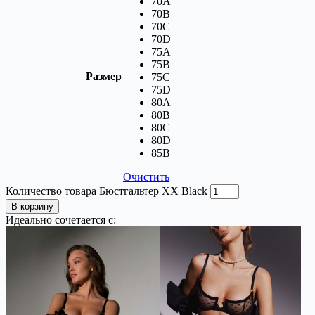
70A
70B
70C
70D
75A
75B
Размер
75C
75D
80A
80B
80C
80D
85В
Очистить
Количество товара Бюстгальтер XX Black
В корзину
Идеально сочетается с: