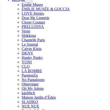
Emilie Musee
ÉMILIE MUSÉE & GOCCIA
LOVE Stories
Dear Me Lingerie
Closer Couture
PRELUDIYA
Verse
Shikkosa
Chantelle Paris
Le Journal
Calvin Klein
DKNY
Hanky Panky
YONI
CLO
LA BOMBE
PassionZu
No Pantaloons
Ohmymarr
Oh My Jolene
kázMich
Maison Jardin d’Éden
SLADKO
NUE NUE