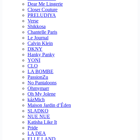
Dear Me Lingerie
Closer Couture
PRELUDIYA
Verse
Shikkosa
Chantelle Paris
Le Journal
Calvin Klein
DKNY
Hanky Panky
YONI
CLO
LA BOMBE
PassionZu
No Pantaloons
Ohmymarr
Oh My Jolene
kázMich
Maison Jardin d’Éden
SLADKO
NUE NUE
Katisha Like It
Pride
LA DEA
ELLE LAND