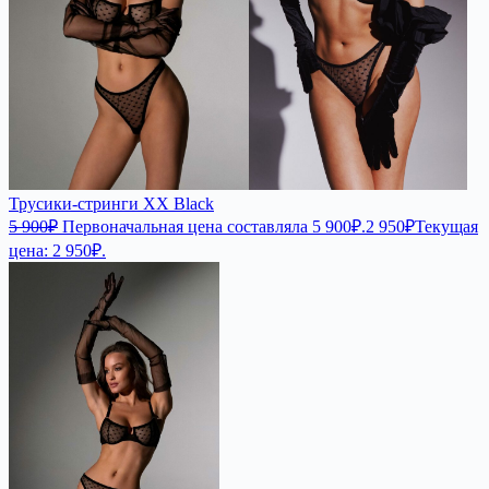
Трусики-стринги XX Black
5 900
₽
Первоначальная цена составляла 5 900₽.
2 950
₽
Текущая
цена: 2 950₽.