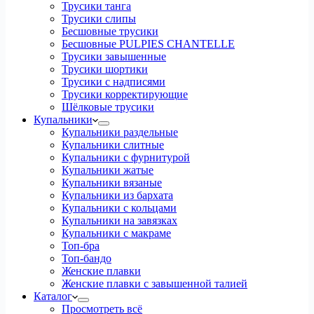
Трусики танга
Трусики слипы
Бесшовные трусики
Бесшовные PULPIES CHANTELLE
Трусики завышенные
Трусики шортики
Трусики с надписями
Трусики корректирующие
Шёлковые трусики
Купальники
Купальники раздельные
Купальники слитные
Купальники с фурнитурой
Купальники жатые
Купальники вязаные
Купальники из бархата
Купальники с кольцами
Купальники на завязках
Купальники с макраме
Топ-бра
Топ-бандо
Женские плавки
Женские плавки с завышенной талией
Каталог
Просмотреть всё