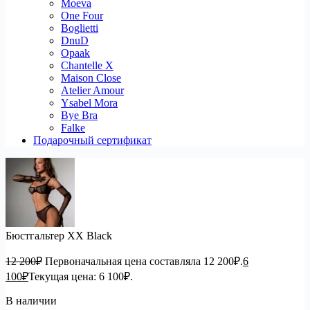
Moeva
One Four
Boglietti
DnuD
Opaak
Chantelle X
Maison Close
Atelier Amour
Ysabel Mora
Bye Bra
Falke
Подарочный сертификат
Бюстгальтер XX Black
12 200
₽
Первоначальная цена составляла 12 200₽.
6
100
₽
Текущая цена: 6 100₽.
В наличии