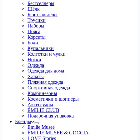
Бестселлеры
Шёлк
Бюстгальтеры
Трусики
Наборы
Пояса
Корсеты
Боди
Купальники
Колготки и чулки
Носки
Одежда
Одежда для дома
Халаты
Пляжная одежда
Спортивная одежда
Комбинезоны
Косметички и шопперы
Аксессуары
ÉMILIE CLUB
Подарочная упаковка
Бренды
Emilie Musee
ÉMILIE MUSÉE & GOCCIA
LOVE Stories