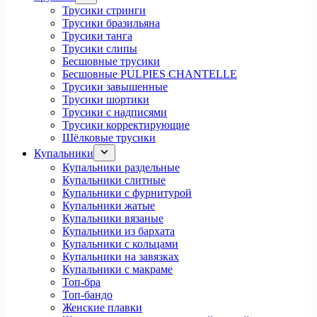
Трусики стринги
Трусики бразильяна
Трусики танга
Трусики слипы
Бесшовные трусики
Бесшовные PULPIES CHANTELLE
Трусики завышенные
Трусики шортики
Трусики с надписями
Трусики корректирующие
Шёлковые трусики
Купальники
Купальники раздельные
Купальники слитные
Купальники с фурнитурой
Купальники жатые
Купальники вязаные
Купальники из бархата
Купальники с кольцами
Купальники на завязках
Купальники с макраме
Топ-бра
Топ-бандо
Женские плавки