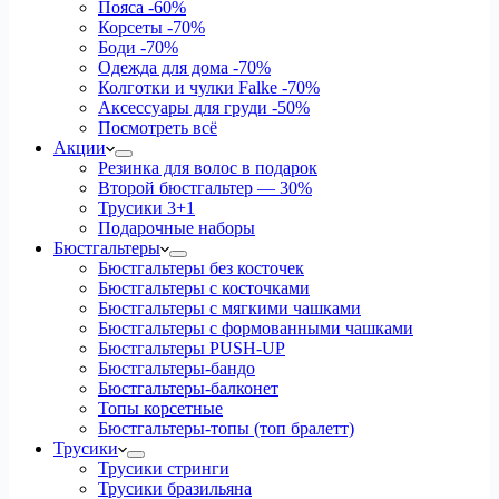
Пояса
-60%
Корсеты
-70%
Боди
-70%
Одежда для дома
-70%
Колготки и чулки Falke
-70%
Аксессуары для груди
-50%
Посмотреть всё
Акции
Резинка для волос в подарок
Второй бюстгальтер — 30%
Трусики 3+1
Подарочные наборы
Бюстгальтеры
Бюстгальтеры без косточек
Бюстгальтеры с косточками
Бюстгальтеры с мягкими чашками
Бюстгальтеры с формованными чашками
Бюстгальтеры PUSH-UP
Бюстгальтеры-бандо
Бюстгальтеры-балконет
Топы корсетные
Бюстгальтеры-топы (топ бралетт)
Трусики
Трусики стринги
Трусики бразильяна