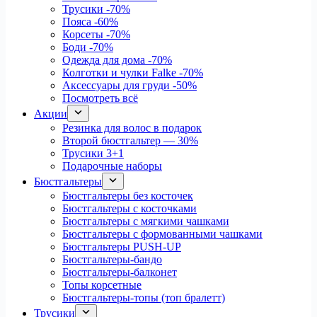
Трусики
-70%
Пояса
-60%
Корсеты
-70%
Боди
-70%
Одежда для дома
-70%
Колготки и чулки Falke
-70%
Аксессуары для груди
-50%
Посмотреть всё
Акции
Резинка для волос в подарок
Второй бюстгальтер — 30%
Трусики 3+1
Подарочные наборы
Бюстгальтеры
Бюстгальтеры без косточек
Бюстгальтеры с косточками
Бюстгальтеры с мягкими чашками
Бюстгальтеры с формованными чашками
Бюстгальтеры PUSH-UP
Бюстгальтеры-бандо
Бюстгальтеры-балконет
Топы корсетные
Бюстгальтеры-топы (топ бралетт)
Трусики