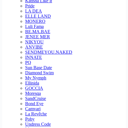
Katisha Like It
Pride
LA DEA
ELLE LAND
MONERO
Luli Fama
BE.MA.BAE
JENEE MER
NIKYOU
ANVIBE
SENDMEYOU.NAKED
INNATE
PQ
Sun Base Date
Diamond Swim
My Nymph
Ellinida
GOCCIA
Moresqa
SandCruise
Bond Eye
Camvari
La Revêche
Poby
Undress Code