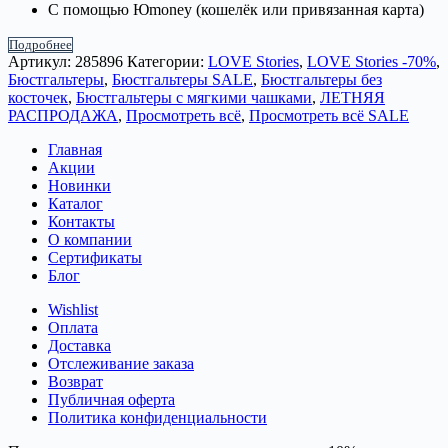
С помощью Юmoney (кошелёк или привязанная карта)
Подробнее
Артикул:
285896
Категории:
LOVE Stories
,
LOVE Stories -70%
,
Бюстгальтеры
,
Бюстгальтеры SALE
,
Бюстгальтеры без
косточек
,
Бюстгальтеры с мягкими чашками
,
ЛЕТНЯЯ
РАСПРОДАЖА
,
Просмотреть всё
,
Просмотреть всё SALE
Главная
Акции
Новинки
Каталог
Контакты
О компании
Сертификаты
Блог
Wishlist
Оплата
Доставка
Отслеживание заказа
Возврат
Публичная оферта
Политика конфиденциальности