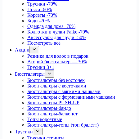
Трусики
-70%
Пояса
-60%
Корсеты
-70%
Боди
-70%
Одежда для дома
-70%
Колготки и чулки Falke
-70%
Аксессуары для груди
-50%
Посмотреть всё
Акции
Резинка для волос в подарок
Второй бюстгальтер — 30%
Трусики 3+1
Бюстгальтеры
Бюстгальтеры без косточек
Бюстгальтеры с косточками
Бюстгальтеры с мягкими чашками
Бюстгальтеры с формованными чашками
Бюстгальтеры PUSH-UP
Бюстгальтеры-бандо
Бюстгальтеры-балконет
Топы корсетные
Бюстгальтеры-топы (топ бралетт)
Трусики
Трусики стринги