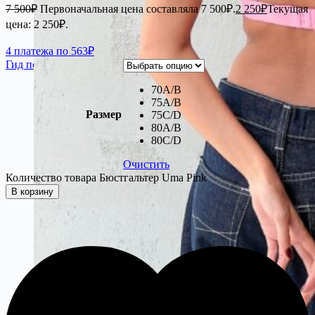
7 500
₽
Первоначальная цена составляла 7 500₽.
2 250
₽
Текущая
цена: 2 250₽.
4 платежа по 563₽
Гид по размерам
70A/B
75A/B
Размер
75C/D
80A/B
80C/D
Очистить
Количество товара Бюстгальтер Uma Pink
В корзину