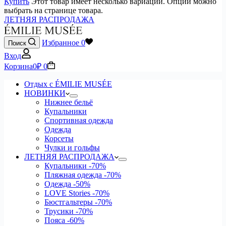
Купить
Этот товар имеет несколько вариаций. Опции можно
выбрать на странице товара.
ЛЕТНЯЯ РАСПРОДАЖА
Избранное
0
Поиск
Вход
Корзина
0
₽
0
Отдых с ÉMILIE MUSÉE
НОВИНКИ
Нижнее бельё
Купальники
Спортивная одежда
Одежда
Корсеты
Чулки и гольфы
ЛЕТНЯЯ РАСПРОДАЖА
Купальники
-70%
Пляжная одежда
-70%
Одежда
-50%
LOVE Stories
-70%
Бюстгальтеры
-70%
Трусики
-70%
Пояса
-60%