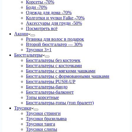
Корсеты
-70%
Боди
-70%
Одежда для дома
-70%
Колготки и чулки Falke
-70%
Аксессуары для груди
-50%
Посмотреть всё
Акции
Резинка для волос в подарок
Второй бюстгальтер — 30%
Трусики 3+1
Бюстгальтеры
Бюстгальтеры без косточек
Бюстгальтеры с косточками
Бюстгальтеры с мягкими чашками
Бюстгальтеры с формованными чашками
Бюстгальтеры PUSH-UP
Бюстгальтеры-бандо
Бюстгальтеры-балконет
Топы корсетные
Бюстгальтеры-топы (топ бралетт)
Трусики
Трусики стринги
Трусики бразильяна
Трусики танга
Трусики слипы