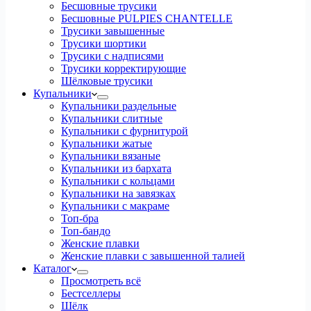
Бесшовные трусики
Бесшовные PULPIES CHANTELLE
Трусики завышенные
Трусики шортики
Трусики с надписями
Трусики корректирующие
Шёлковые трусики
Купальники
Купальники раздельные
Купальники слитные
Купальники с фурнитурой
Купальники жатые
Купальники вязаные
Купальники из бархата
Купальники с кольцами
Купальники на завязках
Купальники с макраме
Топ-бра
Топ-бандо
Женские плавки
Женские плавки с завышенной талией
Каталог
Просмотреть всё
Бестселлеры
Шёлк