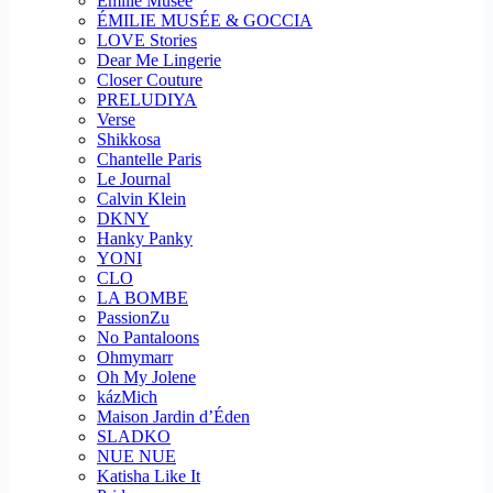
Emilie Musee
ÉMILIE MUSÉE & GOCCIA
LOVE Stories
Dear Me Lingerie
Closer Couture
PRELUDIYA
Verse
Shikkosa
Chantelle Paris
Le Journal
Calvin Klein
DKNY
Hanky Panky
YONI
CLO
LA BOMBE
PassionZu
No Pantaloons
Ohmymarr
Oh My Jolene
kázMich
Maison Jardin d’Éden
SLADKO
NUE NUE
Katisha Like It