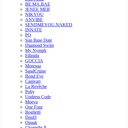
BE.MA.BAE
JENEE MER
NIKYOU
ANVIBE
SENDMEYOU.NAKED
INNATE
PQ
Sun Base Date
Diamond Swim
My Nymph
Ellinida
GOCCIA
Moresqa
SandCruise
Bond Eye
Camvari
La Revêche
Poby
Undress Code
Moeva
One Four
Boglietti
DnuD
Opaak
Chantelle X