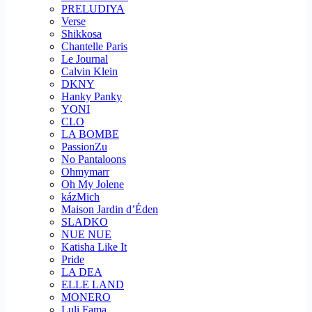
PRELUDIYA
Verse
Shikkosa
Chantelle Paris
Le Journal
Calvin Klein
DKNY
Hanky Panky
YONI
CLO
LA BOMBE
PassionZu
No Pantaloons
Ohmymarr
Oh My Jolene
kázMich
Maison Jardin d’Éden
SLADKO
NUE NUE
Katisha Like It
Pride
LA DEA
ELLE LAND
MONERO
Luli Fama