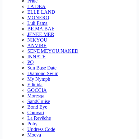
Pride
LA DEA
ELLE LAND
MONERO
Luli Fama
BE.MA.BAE
JENEE MER
NIKYOU
ANVIBE
SENDMEYOU.NAKED
INNATE
PQ
Sun Base Date
Diamond Swim
My Nymph
Ellinida
GOCCIA
Moresqa
SandCruise
Bond Eye
Camvari
La Revêche
Poby
Undress Code
Moeva