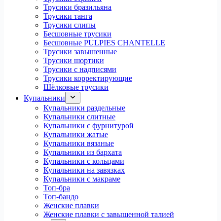
Трусики бразильяна
Трусики танга
Трусики слипы
Бесшовные трусики
Бесшовные PULPIES CHANTELLE
Трусики завышенные
Трусики шортики
Трусики с надписями
Трусики корректирующие
Шёлковые трусики
Купальники
Купальники раздельные
Купальники слитные
Купальники с фурнитурой
Купальники жатые
Купальники вязаные
Купальники из бархата
Купальники с кольцами
Купальники на завязках
Купальники с макраме
Топ-бра
Топ-бандо
Женские плавки
Женские плавки с завышенной талией