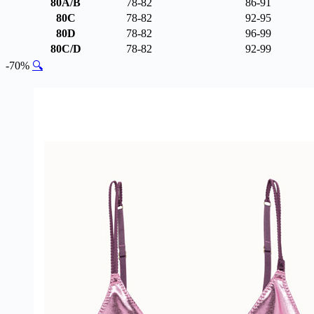
80A/B
78-82
86-91
80C
78-82
92-95
80D
78-82
96-99
80C/D
78-82
92-99
-70%
🔍