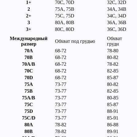
1+
70C, 70D
32C, 32D
2
75A, 75B
34A, 34B
2+
75C, 75D
34C, 34D
3
80A, 80B
36A, 36B
3+
80C, 80D
36C, 36D
Международный
Обхват
Обхват под грудью
размер
груди
70A
68-72
78-80
70B
68-72
80-82
70A/B
68-72
78-82
70C
68-72
82-85
70D
68-72
85-87
75A
73-77
80-82
75B
73-77
82-85
75A/B
73-77
80-85
75C
73-77
85-87
75D
73-77
88-91
75C/D
73-77
85-91
80A
78-82
86-88
80B
78-82
89-91