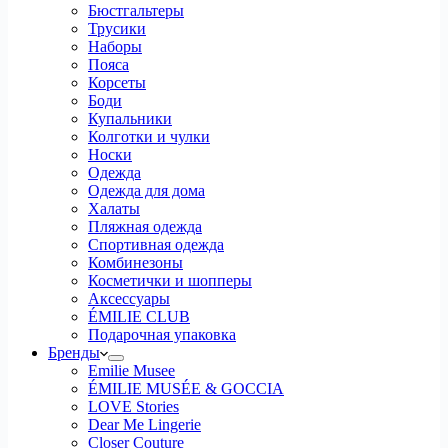
Бюстгальтеры
Трусики
Наборы
Пояса
Корсеты
Боди
Купальники
Колготки и чулки
Носки
Одежда
Одежда для дома
Халаты
Пляжная одежда
Спортивная одежда
Комбинезоны
Косметички и шопперы
Аксессуары
ÉMILIE CLUB
Подарочная упаковка
Бренды
Emilie Musee
ÉMILIE MUSÉE & GOCCIA
LOVE Stories
Dear Me Lingerie
Closer Couture