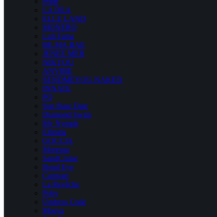
Pride
LA DEA
ELLE LAND
MONERO
Luli Fama
BE.MA.BAE
JENEE MER
NIKYOU
ANVIBE
SENDMEYOU.NAKED
INNATE
PQ
Sun Base Date
Diamond Swim
My Nymph
Ellinida
GOCCIA
Moresqa
SandCruise
Bond Eye
Camvari
La Revêche
Poby
Undress Code
Moeva