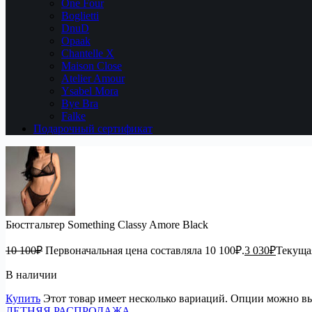
One Four
Boglietti
DnuD
Opaak
Chantelle X
Maison Close
Atelier Amour
Ysabel Mora
Bye Bra
Falke
Подарочный сертификат
Бюстгальтер Something Classy Amore Black
10 100
₽
Первоначальная цена составляла 10 100₽.
3 030
₽
Текущая
В наличии
Купить
Этот товар имеет несколько вариаций. Опции можно вы
ЛЕТНЯЯ РАСПРОДАЖА