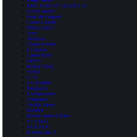
Emilie Musee
ÉMILIE MUSÉE & GOCCIA
LOVE Stories
Dear Me Lingerie
Closer Couture
PRELUDIYA
Verse
Shikkosa
Chantelle Paris
Le Journal
Calvin Klein
DKNY
Hanky Panky
YONI
CLO
LA BOMBE
PassionZu
No Pantaloons
Ohmymarr
Oh My Jolene
kázMich
Maison Jardin d’Éden
SLADKO
NUE NUE
Katisha Like It