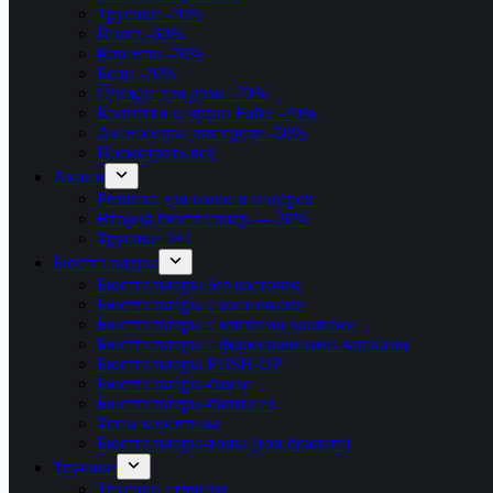
Трусики
-70%
Пояса
-60%
Корсеты
-70%
Боди
-70%
Одежда для дома
-70%
Колготки и чулки Falke
-70%
Аксессуары для груди
-50%
Посмотреть всё
Акции
Резинка для волос в подарок
Второй бюстгальтер — 30%
Трусики 3+1
Бюстгальтеры
Бюстгальтеры без косточек
Бюстгальтеры с косточками
Бюстгальтеры с мягкими чашками
Бюстгальтеры с формованными чашками
Бюстгальтеры PUSH-UP
Бюстгальтеры-бандо
Бюстгальтеры-балконет
Топы корсетные
Бюстгальтеры-топы (топ бралетт)
Трусики
Трусики стринги