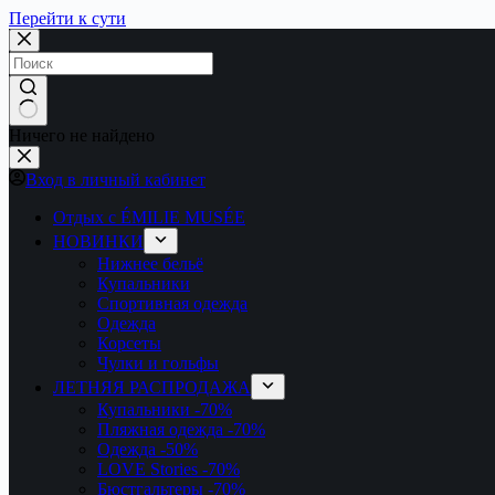
Перейти к сути
Ничего не найдено
Вход в личный кабинет
Отдых с ÉMILIE MUSÉE
НОВИНКИ
Нижнее бельё
Купальники
Спортивная одежда
Одежда
Корсеты
Чулки и гольфы
ЛЕТНЯЯ РАСПРОДАЖА
Купальники
-70%
Пляжная одежда
-70%
Одежда
-50%
LOVE Stories
-70%
Бюстгальтеры
-70%