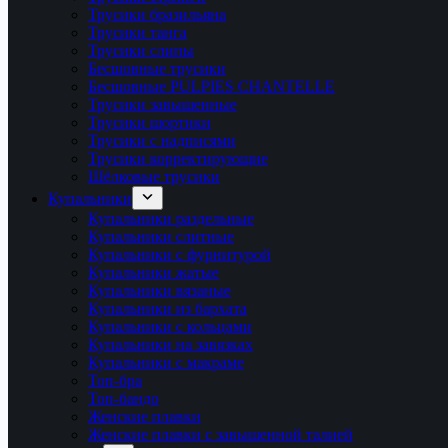
Трусики бразильяна
Трусики танга
Трусики слипы
Бесшовные трусики
Бесшовные PULPIES CHANTELLE
Трусики завышенные
Трусики шортики
Трусики с надписями
Трусики корректирующие
Шёлковые трусики
Купальники
Купальники раздельные
Купальники слитные
Купальники с фурнитурой
Купальники жатые
Купальники вязаные
Купальники из бархата
Купальники с кольцами
Купальники на завязках
Купальники с макраме
Топ-бра
Топ-бандо
Женские плавки
Женские плавки с завышенной талией