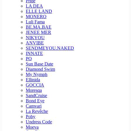
Pride
LA DEA
ELLE LAND
MONERO
Luli Fama
BE.MA.BAE
JENEE MER
NIKYOU
ANVIBE
SENDMEYOU.NAKED
INNATE
PQ
Sun Base Date
Diamond Swim
My Nymph
Ellinida
GOCCIA
Moresqa
SandCruise
Bond Eye
Camvari
La Revêche
Poby
Undress Code
Moeva