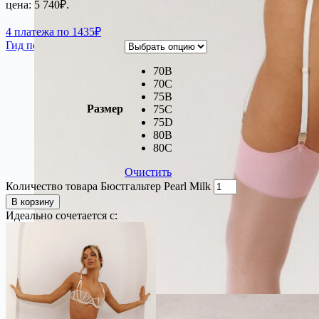
цена: 5 740₽.
4 платежа по 1435₽
Гид по размерам
70B
70C
75B
Размер
75C
75D
80B
80C
Очистить
Количество товара Бюстгальтер Pearl Milk
В корзину
Идеально сочетается с: