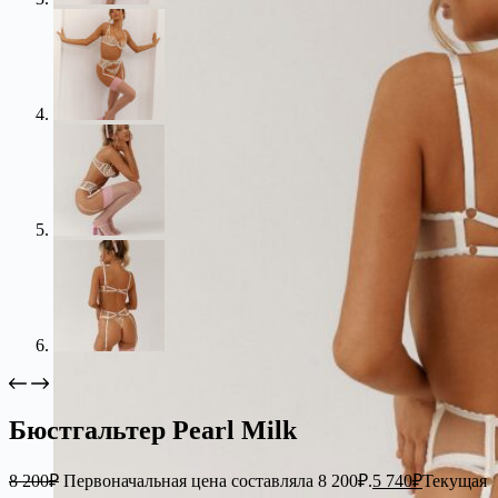
Бюстгальтер Pearl Milk
8 200
₽
Первоначальная цена составляла 8 200₽.
5 740
₽
Текущая