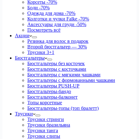
Корсеты
-70%
Боди
-70%
Одежда для дома
-70%
Колготки и чулки Falke
-70%
Аксессуары для груди
-50%
Посмотреть всё
Акции
Резинка для волос в подарок
Второй бюстгальтер — 30%
Трусики 3+1
Бюстгальтеры
Бюстгальтеры без косточек
Бюстгальтеры с косточками
Бюстгальтеры с мягкими чашками
Бюстгальтеры с формованными чашками
Бюстгальтеры PUSH-UP
Бюстгальтеры-бандо
Бюстгальтеры-балконет
Топы корсетные
Бюстгальтеры-топы (топ бралетт)
Трусики
Трусики стринги
Трусики бразильяна
Трусики танга
Трусики слипы