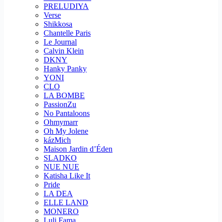
PRELUDIYA
Verse
Shikkosa
Chantelle Paris
Le Journal
Calvin Klein
DKNY
Hanky Panky
YONI
CLO
LA BOMBE
PassionZu
No Pantaloons
Ohmymarr
Oh My Jolene
kázMich
Maison Jardin d’Éden
SLADKO
NUE NUE
Katisha Like It
Pride
LA DEA
ELLE LAND
MONERO
Luli Fama