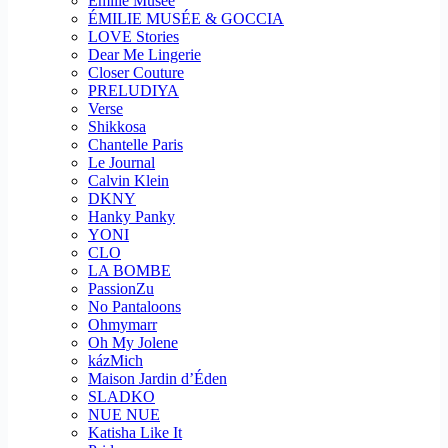
Emilie Musee
ÉMILIE MUSÉE & GOCCIA
LOVE Stories
Dear Me Lingerie
Closer Couture
PRELUDIYA
Verse
Shikkosa
Chantelle Paris
Le Journal
Calvin Klein
DKNY
Hanky Panky
YONI
CLO
LA BOMBE
PassionZu
No Pantaloons
Ohmymarr
Oh My Jolene
kázMich
Maison Jardin d’Éden
SLADKO
NUE NUE
Katisha Like It