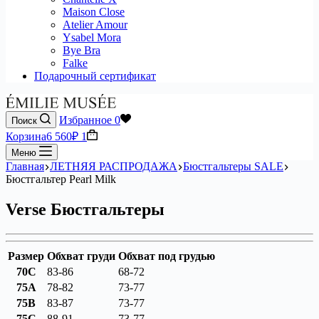
Maison Close
Atelier Amour
Ysabel Mora
Bye Bra
Falke
Подарочный сертификат
Избранное
0
Поиск
Корзина
6 560
₽
1
Меню
Главная
ЛЕТНЯЯ РАСПРОДАЖА
Бюстгальтеры SALE
Бюстгальтер Pearl Milk
Verse Бюстгальтеры
Размер
Обхват груди
Обхват под грудью
70C
83-86
68-72
75A
78-82
73-77
75B
83-87
73-77
75C
88-91
73-77