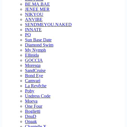
BE.MA.BAE
JENEE MER
NIKYOU
ANVIBE
SENDMEYOU.NAKED
INNATE
PQ
Sun Base Date
Diamond Swim
My Nymph
Ellinida
GOCCIA
Moresqa
SandCruise
Bond Eye
Camvari
La Revêche
Poby
Undress Code
Moeva
One Four
Boglietti
DnuD
Opaak
Chantelle X