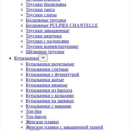
Трусики бразильяна
Трусики танга
Трусики слипы
Бесшовные трусики
Бесшовные PULPIES CHANTELLE
Трусики завышенные
Трусики шортики
Трусики с надписями
Трусики корректирующие
Шёлковые трусики
Купальники
Купальники раздельные
Купальники слитные
Купальники с фурнитурой
Купальники жатые
Купальники вязаные
Купальники из бархата
Купальники с кольцами
Купальники на завязках
Купальники с макраме
Топ-бра
Топ-бандо
Женские плавки
Женские плавки с завышенной талией