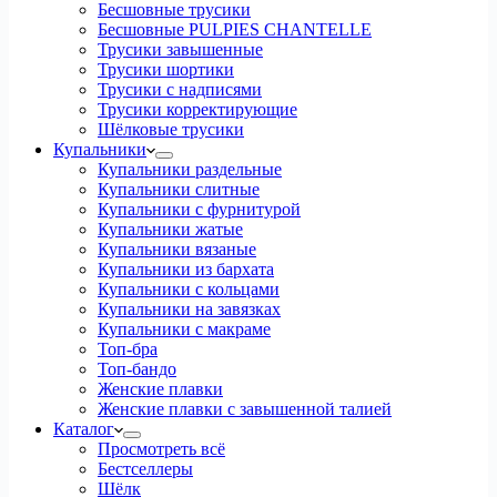
Бесшовные трусики
Бесшовные PULPIES CHANTELLE
Трусики завышенные
Трусики шортики
Трусики с надписями
Трусики корректирующие
Шёлковые трусики
Купальники
Купальники раздельные
Купальники слитные
Купальники с фурнитурой
Купальники жатые
Купальники вязаные
Купальники из бархата
Купальники с кольцами
Купальники на завязках
Купальники с макраме
Топ-бра
Топ-бандо
Женские плавки
Женские плавки с завышенной талией
Каталог
Просмотреть всё
Бестселлеры
Шёлк