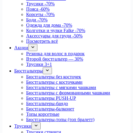
Трусики
-70%
Пояса
-60%
Корсеты
-70%
Боди
-70%
Одежда для дома
-70%
Колготки и чулки Falke
-70%
Аксессуары для груди
-50%
Посмотреть всё
Акции
Резинка для волос в подарок
Второй бюстгальтер — 30%
Трусики 3+1
Бюстгальтеры
Бюстгальтеры без косточек
Бюстгальтеры с косточками
Бюстгальтеры с мягкими чашками
Бюстгальтеры с формованными чашками
Бюстгальтеры PUSH-UP
Бюстгальтеры-бандо
Бюстгальтеры-балконет
Топы корсетные
Бюстгальтеры-топы (топ бралетт)
Трусики
Трусики стринги