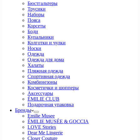
Бюстгальтеры
Трусики
Наборы
Пояса
Корсеты
Боди
Купальники
Колготки и чулки
Носки
Одежда
Одежда для дома
Халаты
Пляжная одежда
Спортивная одежда
Комбинезоны
Косметички и шопперы
Аксессуары
ÉMILIE CLUB
Подарочная упаковка
Бренды
Emilie Musee
ÉMILIE MUSÉE & GOCCIA
LOVE Stories
Dear Me Lingerie
Closer Couture