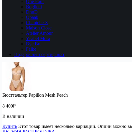
One Four
Boglietti
DnuD
Opaak
Chantelle X
Maison Close
Atelier Amour
Ysabel Mora
Bye Bra
Falke
Подарочный сертификат
Бюстгальтер Papillon Mesh Peach
8 400
₽
В наличии
Купить
Этот товар имеет несколько вариаций. Опции можно вы
ЛЕТНЯЯ РАСПРОДАЖА