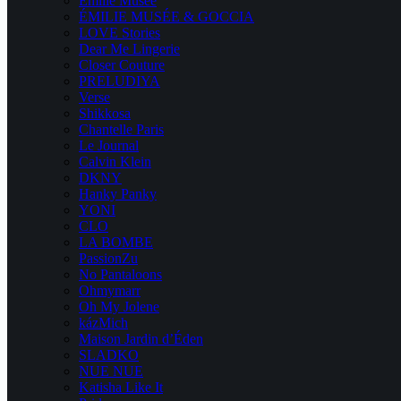
Emilie Musee
ÉMILIE MUSÉE & GOCCIA
LOVE Stories
Dear Me Lingerie
Closer Couture
PRELUDIYA
Verse
Shikkosa
Chantelle Paris
Le Journal
Calvin Klein
DKNY
Hanky Panky
YONI
CLO
LA BOMBE
PassionZu
No Pantaloons
Ohmymarr
Oh My Jolene
kázMich
Maison Jardin d’Éden
SLADKO
NUE NUE
Katisha Like It