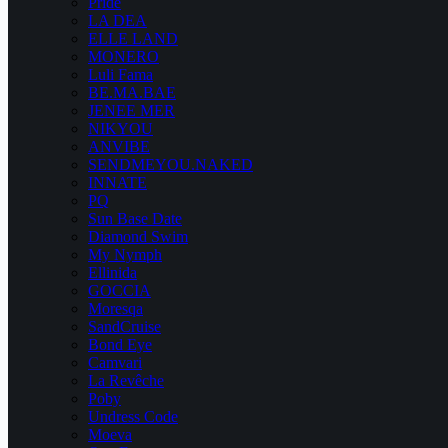
Pride
LA DEA
ELLE LAND
MONERO
Luli Fama
BE.MA.BAE
JENEE MER
NIKYOU
ANVIBE
SENDMEYOU.NAKED
INNATE
PQ
Sun Base Date
Diamond Swim
My Nymph
Ellinida
GOCCIA
Moresqa
SandCruise
Bond Eye
Camvari
La Revêche
Poby
Undress Code
Moeva