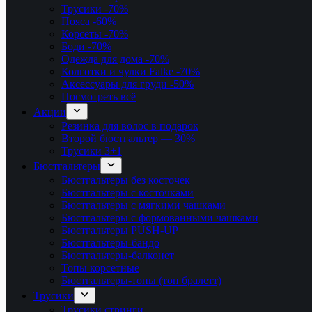
Трусики
-70%
Пояса
-60%
Корсеты
-70%
Боди
-70%
Одежда для дома
-70%
Колготки и чулки Falke
-70%
Аксессуары для груди
-50%
Посмотреть всё
Акции
Резинка для волос в подарок
Второй бюстгальтер — 30%
Трусики 3+1
Бюстгальтеры
Бюстгальтеры без косточек
Бюстгальтеры с косточками
Бюстгальтеры с мягкими чашками
Бюстгальтеры с формованными чашками
Бюстгальтеры PUSH-UP
Бюстгальтеры-бандо
Бюстгальтеры-балконет
Топы корсетные
Бюстгальтеры-топы (топ бралетт)
Трусики
Трусики стринги