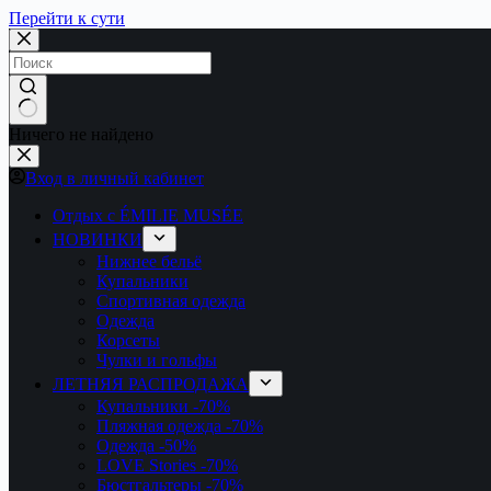
Перейти к сути
Ничего не найдено
Вход в личный кабинет
Отдых с ÉMILIE MUSÉE
НОВИНКИ
Нижнее бельё
Купальники
Спортивная одежда
Одежда
Корсеты
Чулки и гольфы
ЛЕТНЯЯ РАСПРОДАЖА
Купальники
-70%
Пляжная одежда
-70%
Одежда
-50%
LOVE Stories
-70%
Бюстгальтеры
-70%