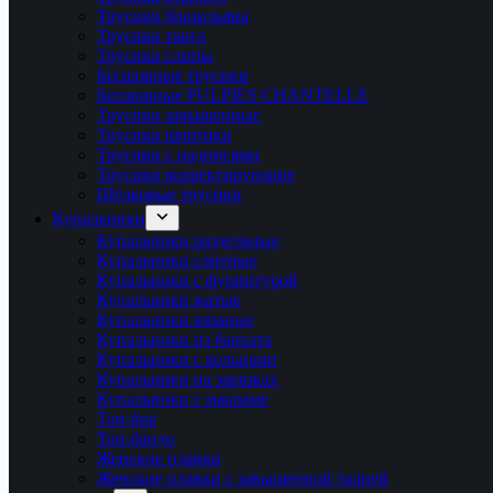
Трусики бразильяна
Трусики танга
Трусики слипы
Бесшовные трусики
Бесшовные PULPIES CHANTELLE
Трусики завышенные
Трусики шортики
Трусики с надписями
Трусики корректирующие
Шёлковые трусики
Купальники
Купальники раздельные
Купальники слитные
Купальники с фурнитурой
Купальники жатые
Купальники вязаные
Купальники из бархата
Купальники с кольцами
Купальники на завязках
Купальники с макраме
Топ-бра
Топ-бандо
Женские плавки
Женские плавки с завышенной талией