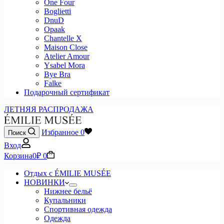
One Four
Boglietti
DnuD
Opaak
Chantelle X
Maison Close
Atelier Amour
Ysabel Mora
Bye Bra
Falke
Подарочный сертификат
ЛЕТНЯЯ РАСПРОДАЖА
Избранное
0
Поиск
Вход
Корзина
0
₽
0
Отдых с ÉMILIE MUSÉE
НОВИНКИ
Нижнее бельё
Купальники
Спортивная одежда
Одежда