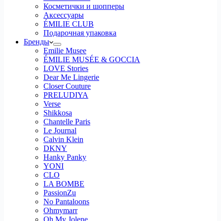
Косметички и шопперы
Аксессуары
ÉMILIE CLUB
Подарочная упаковка
Бренды
Emilie Musee
ÉMILIE MUSÉE & GOCCIA
LOVE Stories
Dear Me Lingerie
Closer Couture
PRELUDIYA
Verse
Shikkosa
Chantelle Paris
Le Journal
Calvin Klein
DKNY
Hanky Panky
YONI
CLO
LA BOMBE
PassionZu
No Pantaloons
Ohmymarr
Oh My Jolene