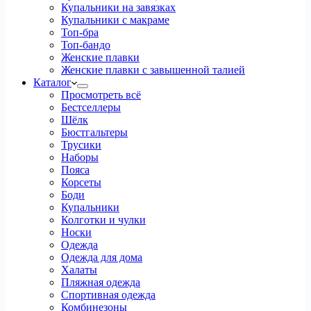
Купальники на завязках
Купальники с макраме
Топ-бра
Топ-бандо
Женские плавки
Женские плавки с завышенной талией
Каталог
Просмотреть всё
Бестселлеры
Шёлк
Бюстгальтеры
Трусики
Наборы
Пояса
Корсеты
Боди
Купальники
Колготки и чулки
Носки
Одежда
Одежда для дома
Халаты
Пляжная одежда
Спортивная одежда
Комбинезоны