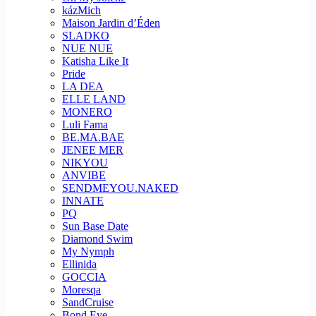
kázMich
Maison Jardin d’Éden
SLADKO
NUE NUE
Katisha Like It
Pride
LA DEA
ELLE LAND
MONERO
Luli Fama
BE.MA.BAE
JENEE MER
NIKYOU
ANVIBE
SENDMEYOU.NAKED
INNATE
PQ
Sun Base Date
Diamond Swim
My Nymph
Ellinida
GOCCIA
Moresqa
SandCruise
Bond Eye