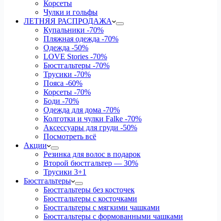
Корсеты
Чулки и гольфы
ЛЕТНЯЯ РАСПРОДАЖА
Купальники
-70%
Пляжная одежда
-70%
Одежда
-50%
LOVE Stories
-70%
Бюстгальтеры
-70%
Трусики
-70%
Пояса
-60%
Корсеты
-70%
Боди
-70%
Одежда для дома
-70%
Колготки и чулки Falke
-70%
Аксессуары для груди
-50%
Посмотреть всё
Акции
Резинка для волос в подарок
Второй бюстгальтер — 30%
Трусики 3+1
Бюстгальтеры
Бюстгальтеры без косточек
Бюстгальтеры с косточками
Бюстгальтеры с мягкими чашками
Бюстгальтеры с формованными чашками