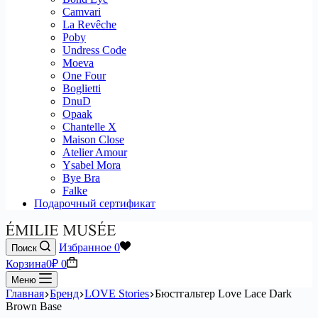
Camvari
La Revêche
Poby
Undress Code
Moeva
One Four
Boglietti
DnuD
Opaak
Chantelle X
Maison Close
Atelier Amour
Ysabel Mora
Bye Bra
Falke
Подарочный сертификат
Избранное
0
Поиск
Корзина
0
₽
0
Меню
Главная
Бренд
LOVE Stories
Бюстгальтер Love Lace Dark
Brown Base