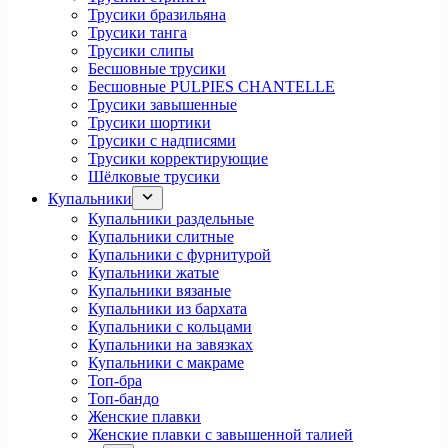
Трусики бразильяна
Трусики танга
Трусики слипы
Бесшовные трусики
Бесшовные PULPIES CHANTELLE
Трусики завышенные
Трусики шортики
Трусики с надписями
Трусики корректирующие
Шёлковые трусики
Купальники
Купальники раздельные
Купальники слитные
Купальники с фурнитурой
Купальники жатые
Купальники вязаные
Купальники из бархата
Купальники с кольцами
Купальники на завязках
Купальники с макраме
Топ-бра
Топ-бандо
Женские плавки
Женские плавки с завышенной талией