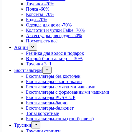
Трусики
-70%
Пояса
-60%
Корсеты
-70%
Боди
-70%
Одежда для дома
-70%
Колготки и чулки Falke
-70%
Аксессуары для груди
-50%
Посмотреть всё
Акции
Резинка для волос в подарок
Второй бюстгальтер — 30%
Трусики 3+1
Бюстгальтеры
Бюстгальтеры без косточек
Бюстгальтеры с косточками
Бюстгальтеры с мягкими чашками
Бюстгальтеры с формованными чашками
Бюстгальтеры PUSH-UP
Бюстгальтеры-бандо
Бюстгальтеры-балконет
Топы корсетные
Бюстгальтеры-топы (топ бралетт)
Трусики
Трусики стринги