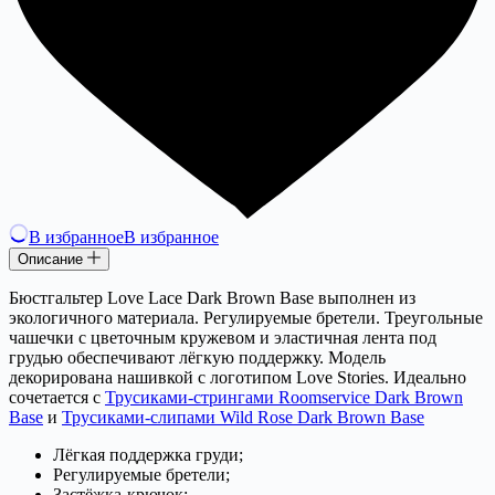
В избранное
В избранное
Описание
Бюстгальтер Love Lace Dark Brown Base выполнен из
экологичного материала. Регулируемые бретели. Треугольные
чашечки с цветочным кружевом и эластичная лента под
грудью обеспечивают лёгкую поддержку. Модель
декорирована нашивкой с логотипом Love Stories. Идеально
сочетается с
Трусиками-стрингами Roomservice Dark Brown
Base
и
Трусиками-слипами Wild Rose Dark Brown Base
Лёгкая поддержка груди;
Регулируемые бретели;
Застёжка-крючок;