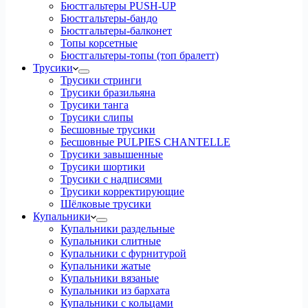
Бюстгальтеры PUSH-UP
Бюстгальтеры-бандо
Бюстгальтеры-балконет
Топы корсетные
Бюстгальтеры-топы (топ бралетт)
Трусики
Трусики стринги
Трусики бразильяна
Трусики танга
Трусики слипы
Бесшовные трусики
Бесшовные PULPIES CHANTELLE
Трусики завышенные
Трусики шортики
Трусики с надписями
Трусики корректирующие
Шёлковые трусики
Купальники
Купальники раздельные
Купальники слитные
Купальники с фурнитурой
Купальники жатые
Купальники вязаные
Купальники из бархата
Купальники с кольцами