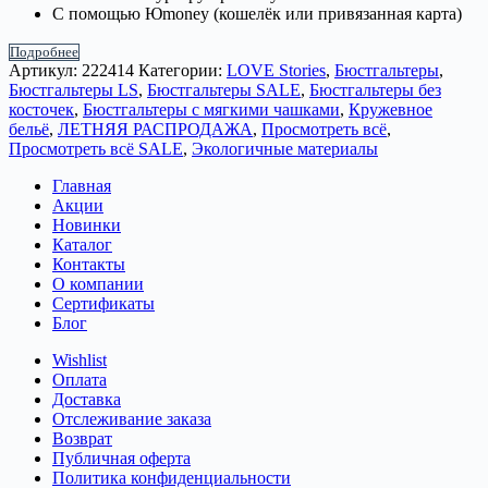
С помощью Юmoney (кошелёк или привязанная карта)
Подробнее
Артикул:
222414
Категории:
LOVE Stories
,
Бюстгальтеры
,
Бюстгальтеры LS
,
Бюстгальтеры SALE
,
Бюстгальтеры без
косточек
,
Бюстгальтеры с мягкими чашками
,
Кружевное
бельё
,
ЛЕТНЯЯ РАСПРОДАЖА
,
Просмотреть всё
,
Просмотреть всё SALE
,
Экологичные материалы
Главная
Акции
Новинки
Каталог
Контакты
О компании
Сертификаты
Блог
Wishlist
Оплата
Доставка
Отслеживание заказа
Возврат
Публичная оферта
Политика конфиденциальности