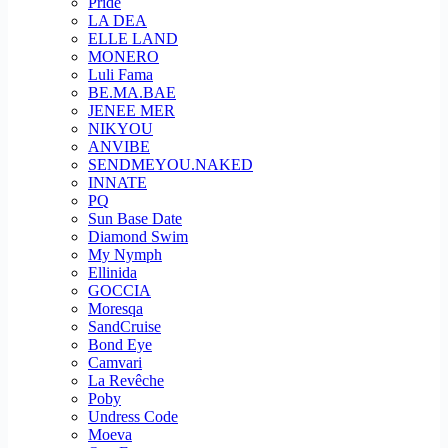
Pride
LA DEA
ELLE LAND
MONERO
Luli Fama
BE.MA.BAE
JENEE MER
NIKYOU
ANVIBE
SENDMEYOU.NAKED
INNATE
PQ
Sun Base Date
Diamond Swim
My Nymph
Ellinida
GOCCIA
Moresqa
SandCruise
Bond Eye
Camvari
La Revêche
Poby
Undress Code
Moeva