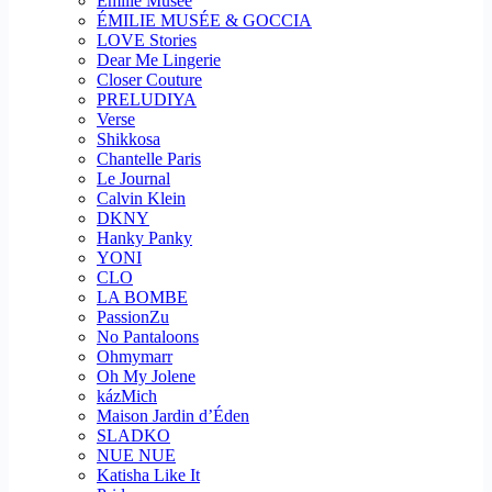
Emilie Musee
ÉMILIE MUSÉE & GOCCIA
LOVE Stories
Dear Me Lingerie
Closer Couture
PRELUDIYA
Verse
Shikkosa
Chantelle Paris
Le Journal
Calvin Klein
DKNY
Hanky Panky
YONI
CLO
LA BOMBE
PassionZu
No Pantaloons
Ohmymarr
Oh My Jolene
kázMich
Maison Jardin d’Éden
SLADKO
NUE NUE
Katisha Like It