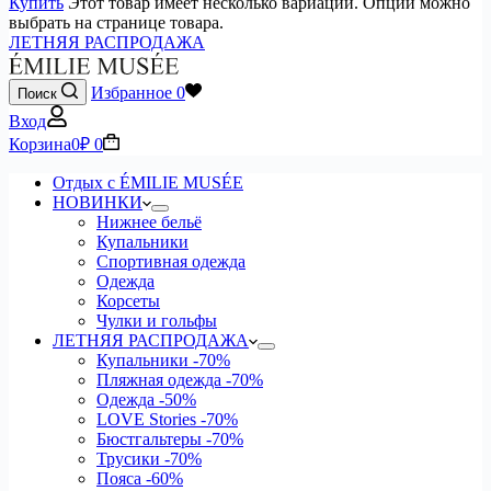
Купить
Этот товар имеет несколько вариаций. Опции можно
выбрать на странице товара.
ЛЕТНЯЯ РАСПРОДАЖА
Избранное
0
Поиск
Вход
Корзина
0
₽
0
Отдых с ÉMILIE MUSÉE
НОВИНКИ
Нижнее бельё
Купальники
Спортивная одежда
Одежда
Корсеты
Чулки и гольфы
ЛЕТНЯЯ РАСПРОДАЖА
Купальники
-70%
Пляжная одежда
-70%
Одежда
-50%
LOVE Stories
-70%
Бюстгальтеры
-70%
Трусики
-70%
Пояса
-60%