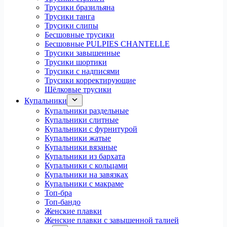
Трусики бразильяна
Трусики танга
Трусики слипы
Бесшовные трусики
Бесшовные PULPIES CHANTELLE
Трусики завышенные
Трусики шортики
Трусики с надписями
Трусики корректирующие
Шёлковые трусики
Купальники
Купальники раздельные
Купальники слитные
Купальники с фурнитурой
Купальники жатые
Купальники вязаные
Купальники из бархата
Купальники с кольцами
Купальники на завязках
Купальники с макраме
Топ-бра
Топ-бандо
Женские плавки
Женские плавки с завышенной талией