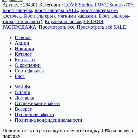
Артикул:
284301
Категории:
LOVE Stories
,
LOVE Stories -70%
,
Бюстгальтеры
,
Бюстгальтеры SALE
,
Бюстгальтеры без
косточек
,
Бюстгальтеры с мягкими чашками
,
Бюстгальтеры-
топы (топ бралетт)
,
Кружевное бельё
,
ЛЕТНЯЯ
РАСПРОДАЖА
,
Просмотреть всё
,
Просмотреть всё SALE
Главная
Акции
Новинки
Каталог
Контакты
О компании
Сертификаты
Блог
Wishlist
Оплата
Доставка
Отслеживание заказа
Возврат
Публичная оферта
Политика конфиденциальности
Подпишитесь на рассылку и получите скидку 10% на первую
покупку