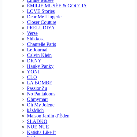
Emilie Musee
ÉMILIE MUSÉE & GOCCIA
LOVE Stories
Dear Me Lingerie
Closer Couture
PRELUDIYA
Verse
Shikkosa
Chantelle Paris
Le Journal
Calvin Klein
DKNY
Hanky Panky
YONI
CLO
LA BOMBE
PassionZu
No Pantaloons
Ohmymarr
Oh My Jolene
kázMich
Maison Jardin d’Éden
SLADKO
NUE NUE
Katisha Like It