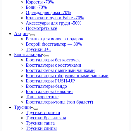
Корсеты
-70%
Боди
-70%
Одежда для дома
-70%
Колготки и чулки Falke
-70%
Аксессуары для груди
-50%
Посмотреть всё
Акции
Резинка для волос в подарок
Второй бюстгальтер — 30%
Трусики 3+1
Бюстгальтеры
Бюстгальтеры без косточек
Бюстгальтеры с косточками
Бюстгальтеры с мягкими чашками
Бюстгальтеры с формованными чашками
Бюстгальтеры PUSH-UP
Бюстгальтеры-бандо
Бюстгальтеры-балконет
Топы корсетные
Бюстгальтеры-топы (топ бралетт)
Трусики
Трусики стринги
Трусики бразильяна
Трусики танга
Трусики слипы