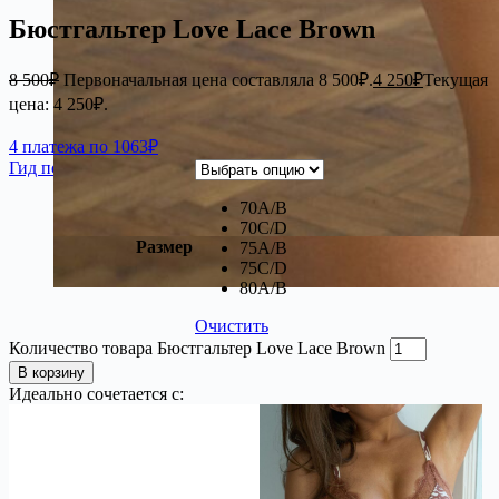
Бюстгальтер Love Lace Brown
8 500
₽
Первоначальная цена составляла 8 500₽.
4 250
₽
Текущая
цена: 4 250₽.
4 платежа по 1063₽
Гид по размерам
70A/B
70C/D
Размер
75A/B
75C/D
80A/B
Очистить
Количество товара Бюстгальтер Love Lace Brown
В корзину
Идеально сочетается с: