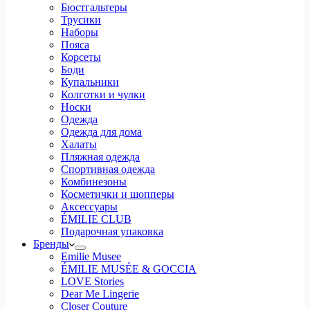
Бюстгальтеры
Трусики
Наборы
Пояса
Корсеты
Боди
Купальники
Колготки и чулки
Носки
Одежда
Одежда для дома
Халаты
Пляжная одежда
Спортивная одежда
Комбинезоны
Косметички и шопперы
Аксессуары
ÉMILIE CLUB
Подарочная упаковка
Бренды
Emilie Musee
ÉMILIE MUSÉE & GOCCIA
LOVE Stories
Dear Me Lingerie
Closer Couture