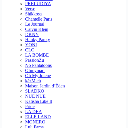
PRELUDIYA
Verse
Shikkosa
Chantelle Paris
Le Journal
Calvin Klein
DKNY
Hanky Panky
YONI
CLO
LA BOMBE
PassionZu
No Pantaloons
Ohmymarr
Oh My Jolene
kázMich
Maison Jardin d’Éden
SLADKO
NUE NUE
Katisha Like It
Pride
LA DEA
ELLE LAND
MONERO
Luli Fama