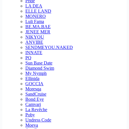
Pride
LA DEA
ELLE LAND
MONERO
Luli Fama
BE.MA.BAE
JENEE MER
NIKYOU
ANVIBE
SENDMEYOU.NAKED
INNATE
PQ
Sun Base Date
Diamond Swim
My Nymph
Ellinida
GOCCIA
Moresqa
SandCruise
Bond Eye
Camvari
La Revêche
Poby
Undress Code
Moeva