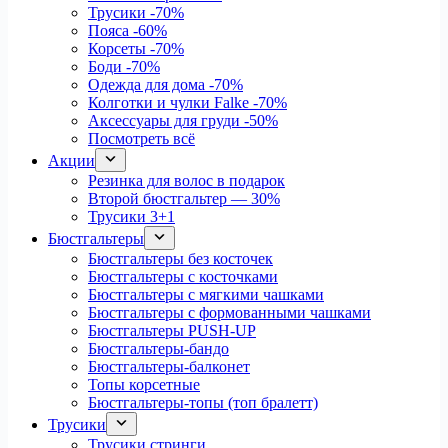
Трусики
-70%
Пояса
-60%
Корсеты
-70%
Боди
-70%
Одежда для дома
-70%
Колготки и чулки Falke
-70%
Аксессуары для груди
-50%
Посмотреть всё
Акции
Резинка для волос в подарок
Второй бюстгальтер — 30%
Трусики 3+1
Бюстгальтеры
Бюстгальтеры без косточек
Бюстгальтеры с косточками
Бюстгальтеры с мягкими чашками
Бюстгальтеры с формованными чашками
Бюстгальтеры PUSH-UP
Бюстгальтеры-бандо
Бюстгальтеры-балконет
Топы корсетные
Бюстгальтеры-топы (топ бралетт)
Трусики
Трусики стринги