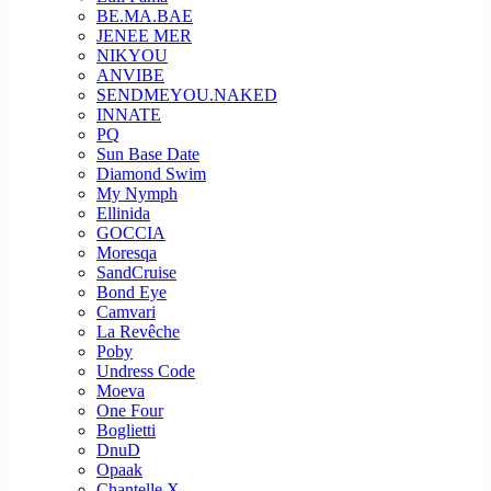
BE.MA.BAE
JENEE MER
NIKYOU
ANVIBE
SENDMEYOU.NAKED
INNATE
PQ
Sun Base Date
Diamond Swim
My Nymph
Ellinida
GOCCIA
Moresqa
SandCruise
Bond Eye
Camvari
La Revêche
Poby
Undress Code
Moeva
One Four
Boglietti
DnuD
Opaak
Chantelle X