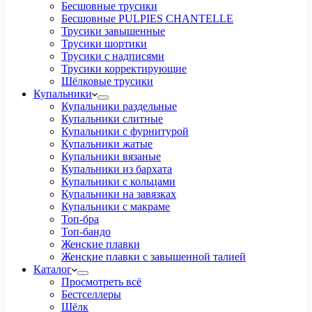
Бесшовные трусики
Бесшовные PULPIES CHANTELLE
Трусики завышенные
Трусики шортики
Трусики с надписями
Трусики корректирующие
Шёлковые трусики
Купальники
Купальники раздельные
Купальники слитные
Купальники с фурнитурой
Купальники жатые
Купальники вязаные
Купальники из бархата
Купальники с кольцами
Купальники на завязках
Купальники с макраме
Топ-бра
Топ-бандо
Женские плавки
Женские плавки с завышенной талией
Каталог
Просмотреть всё
Бестселлеры
Шёлк