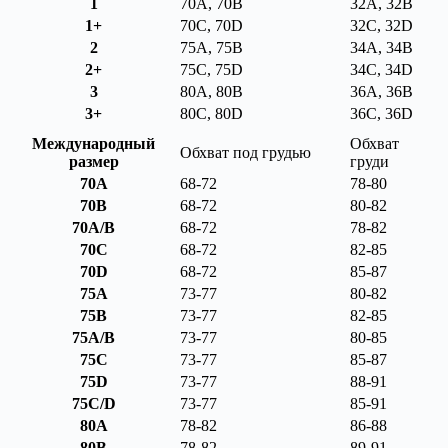
1
70A, 70B
32A, 32B
1+
70C, 70D
32C, 32D
2
75A, 75B
34A, 34B
2+
75C, 75D
34C, 34D
3
80A, 80B
36A, 36B
3+
80C, 80D
36C, 36D
Международный
Обхват
Обхват под грудью
размер
груди
70A
68-72
78-80
70B
68-72
80-82
70A/B
68-72
78-82
70C
68-72
82-85
70D
68-72
85-87
75A
73-77
80-82
75B
73-77
82-85
75A/B
73-77
80-85
75C
73-77
85-87
75D
73-77
88-91
75C/D
73-77
85-91
80A
78-82
86-88
80B
78-82
89-91