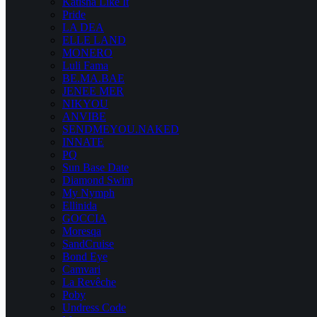
Katisha Like It
Pride
LA DEA
ELLE LAND
MONERO
Luli Fama
BE.MA.BAE
JENEE MER
NIKYOU
ANVIBE
SENDMEYOU.NAKED
INNATE
PQ
Sun Base Date
Diamond Swim
My Nymph
Ellinida
GOCCIA
Moresqa
SandCruise
Bond Eye
Camvari
La Revêche
Poby
Undress Code