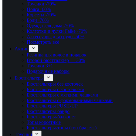
Трусики
-70%
Пояса
-60%
Корсеты
-70%
Боди
-70%
Одежда для дома
-70%
Колготки и чулки Falke
-70%
Аксессуары для груди
-50%
Посмотреть всё
Акции
Резинка для волос в подарок
Второй бюстгальтер — 30%
Трусики 3+1
Подарочные наборы
Бюстгальтеры
Бюстгальтеры без косточек
Бюстгальтеры с косточками
Бюстгальтеры с мягкими чашками
Бюстгальтеры с формованными чашками
Бюстгальтеры PUSH-UP
Бюстгальтеры-бандо
Бюстгальтеры-балконет
Топы корсетные
Бюстгальтеры-топы (топ бралетт)
Трусики