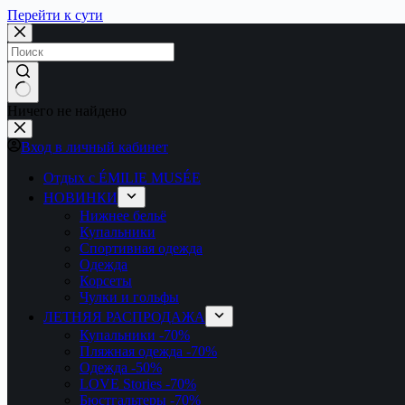
Перейти к сути
Ничего не найдено
Вход в личный кабинет
Отдых с ÉMILIE MUSÉE
НОВИНКИ
Нижнее бельё
Купальники
Спортивная одежда
Одежда
Корсеты
Чулки и гольфы
ЛЕТНЯЯ РАСПРОДАЖА
Купальники
-70%
Пляжная одежда
-70%
Одежда
-50%
LOVE Stories
-70%
Бюстгальтеры
-70%