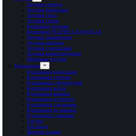
Трусики стринги
Трусики бразильяна
Трусики танга
Трусики слипы
Бесшовные трусики
Бесшовные PULPIES CHANTELLE
Трусики завышенные
Трусики шортики
Трусики с надписями
Трусики корректирующие
Шёлковые трусики
Купальники
Купальники раздельные
Купальники слитные
Купальники с фурнитурой
Купальники жатые
Купальники вязаные
Купальники из бархата
Купальники с кольцами
Купальники на завязках
Купальники с макраме
Топ-бра
Топ-бандо
Женские плавки