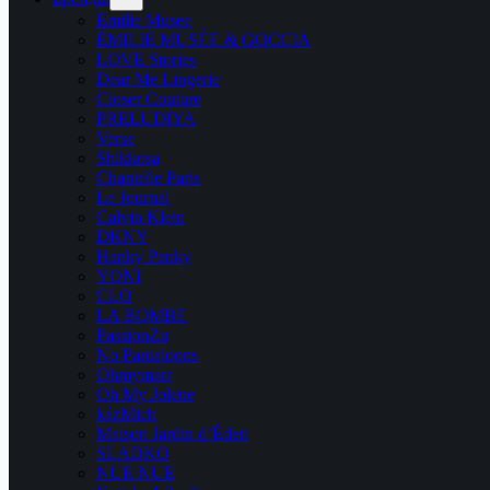
Emilie Musee
ÉMILIE MUSÉE & GOCCIA
LOVE Stories
Dear Me Lingerie
Closer Couture
PRELUDIYA
Verse
Shikkosa
Chantelle Paris
Le Journal
Calvin Klein
DKNY
Hanky Panky
YONI
CLO
LA BOMBE
PassionZu
No Pantaloons
Ohmymarr
Oh My Jolene
kázMich
Maison Jardin d’Éden
SLADKO
NUE NUE