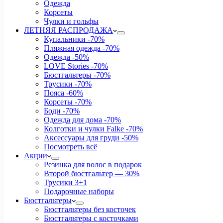
Одежда
Корсеты
Чулки и гольфы
ЛЕТНЯЯ РАСПРОДАЖА
Купальники
-70%
Пляжная одежда
-70%
Одежда
-50%
LOVE Stories
-70%
Бюстгальтеры
-70%
Трусики
-70%
Пояса
-60%
Корсеты
-70%
Боди
-70%
Одежда для дома
-70%
Колготки и чулки Falke
-70%
Аксессуары для груди
-50%
Посмотреть всё
Акции
Резинка для волос в подарок
Второй бюстгальтер — 30%
Трусики 3+1
Подарочные наборы
Бюстгальтеры
Бюстгальтеры без косточек
Бюстгальтеры с косточками