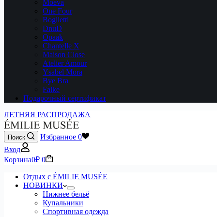
Moeva
One Four
Boglietti
DnuD
Opaak
Chantelle X
Maison Close
Atelier Amour
Ysabel Mora
Bye Bra
Falke
Подарочный сертификат
ЛЕТНЯЯ РАСПРОДАЖА
Избранное
0
Поиск
Вход
Корзина
0
₽
0
Отдых с ÉMILIE MUSÉE
НОВИНКИ
Нижнее бельё
Купальники
Спортивная одежда