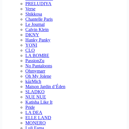
PRELUDIYA
Verse
Shikkosa
Chantelle Paris
Le Journal
Calvin Klein
DKNY
Hanky Panky
YONI
CLO
LA BOMBE
PassionZu
No Pantaloons
Ohmymarr
Oh My Jolene
kázMich
Maison Jardin d’Éden
SLADKO
NUE NUE
Katisha Like It
Pride
LA DEA
ELLE LAND
MONERO
Luli Fama