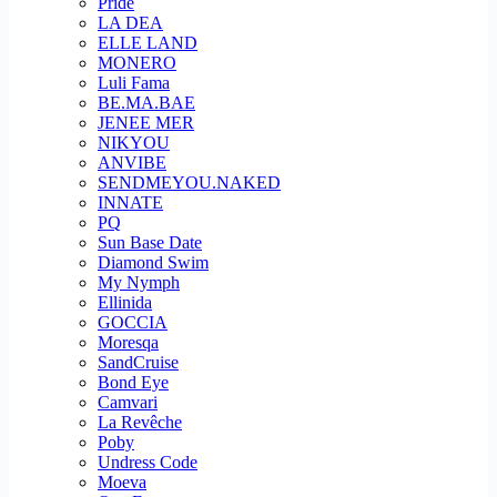
Pride
LA DEA
ELLE LAND
MONERO
Luli Fama
BE.MA.BAE
JENEE MER
NIKYOU
ANVIBE
SENDMEYOU.NAKED
INNATE
PQ
Sun Base Date
Diamond Swim
My Nymph
Ellinida
GOCCIA
Moresqa
SandCruise
Bond Eye
Camvari
La Revêche
Poby
Undress Code
Moeva