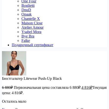
One Four
Boglietti
DnuD
Opaak
Chantelle X
Maison Close
Atelier Amour
Ysabel Mora
Bye Bra
Falke
Подарочный сертификат
Бюстгальтер Litewear Push-Up Black
6 880
₽
Первоначальная цена составляла 6 880₽.
4 816
₽
Текущая
цена: 4 816₽.
Осталось мало