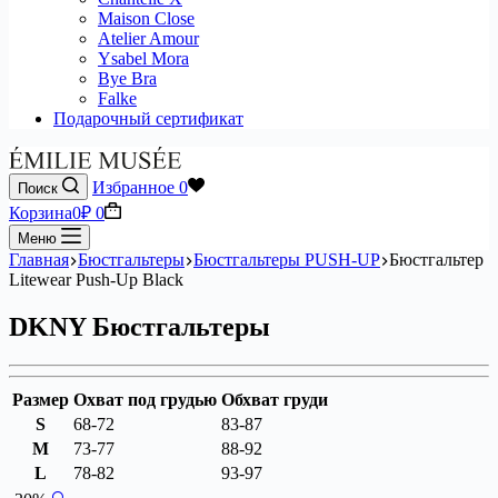
Maison Close
Atelier Amour
Ysabel Mora
Bye Bra
Falke
Подарочный сертификат
Избранное
0
Поиск
Корзина
0
₽
0
Меню
Главная
Бюстгальтеры
Бюстгальтеры PUSH-UP
Бюстгальтер
Litewear Push-Up Black
DKNY Бюстгальтеры
Размер
Охват под грудью
Обхват груди
S
68-72
83-87
M
73-77
88-92
L
78-82
93-97