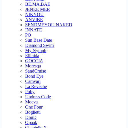
BE.MA.BAE
JENEE MER
NIKYOU
ANVIBE
SENDMEYOU.NAKED
INNATE
PQ
Sun Base Date
Diamond Swim
My Nymph
Ellinida
GOCCIA
Moresqa
SandCruise
Bond Eye
Camvari
La Revêche
Poby
Undress Code
Moeva
One Four
Boglietti
DnuD
Opaak
Chantelle X