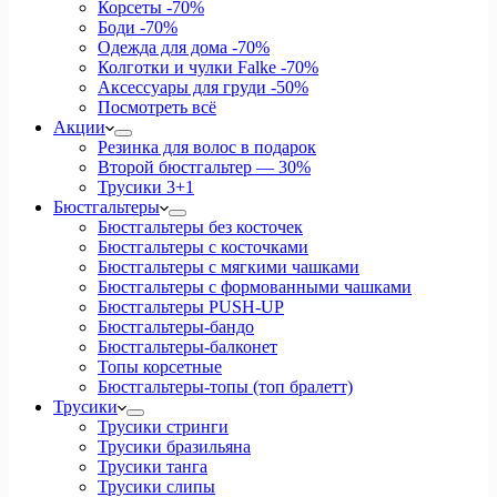
Корсеты
-70%
Боди
-70%
Одежда для дома
-70%
Колготки и чулки Falke
-70%
Аксессуары для груди
-50%
Посмотреть всё
Акции
Резинка для волос в подарок
Второй бюстгальтер — 30%
Трусики 3+1
Бюстгальтеры
Бюстгальтеры без косточек
Бюстгальтеры с косточками
Бюстгальтеры с мягкими чашками
Бюстгальтеры с формованными чашками
Бюстгальтеры PUSH-UP
Бюстгальтеры-бандо
Бюстгальтеры-балконет
Топы корсетные
Бюстгальтеры-топы (топ бралетт)
Трусики
Трусики стринги
Трусики бразильяна
Трусики танга
Трусики слипы