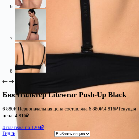
Бюстгальтер Litewear Push-Up Black
6 880
₽
Первоначальная цена составляла 6 880₽.
4 816
₽
Текущая
цена: 4 816₽.
4 платежа по 1204₽
Гид по размерам