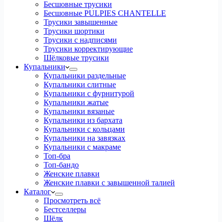
Бесшовные трусики
Бесшовные PULPIES CHANTELLE
Трусики завышенные
Трусики шортики
Трусики с надписями
Трусики корректирующие
Шёлковые трусики
Купальники
Купальники раздельные
Купальники слитные
Купальники с фурнитурой
Купальники жатые
Купальники вязаные
Купальники из бархата
Купальники с кольцами
Купальники на завязках
Купальники с макраме
Топ-бра
Топ-бандо
Женские плавки
Женские плавки с завышенной талией
Каталог
Просмотреть всё
Бестселлеры
Шёлк