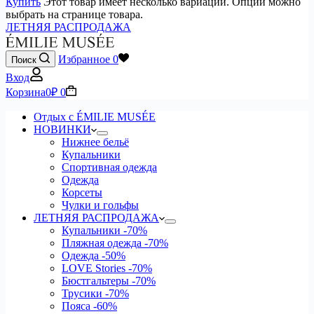
Купить
Этот товар имеет несколько вариаций. Опции можно
выбрать на странице товара.
ЛЕТНЯЯ РАСПРОДАЖА
Избранное
0
Поиск
Вход
Корзина
0
₽
0
Отдых с ÉMILIE MUSÉE
НОВИНКИ
Нижнее бельё
Купальники
Спортивная одежда
Одежда
Корсеты
Чулки и гольфы
ЛЕТНЯЯ РАСПРОДАЖА
Купальники
-70%
Пляжная одежда
-70%
Одежда
-50%
LOVE Stories
-70%
Бюстгальтеры
-70%
Трусики
-70%
Пояса
-60%