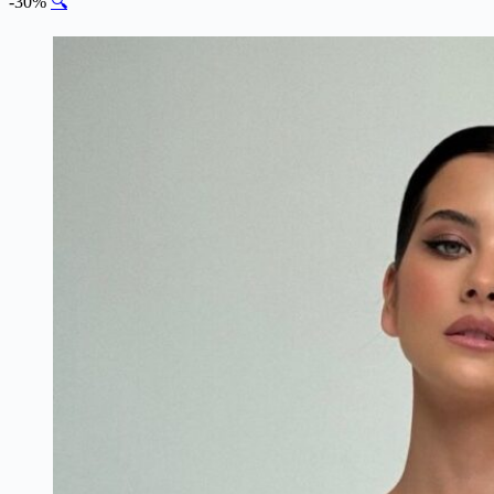
-30%
🔍