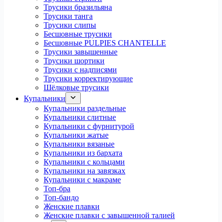
Трусики бразильяна
Трусики танга
Трусики слипы
Бесшовные трусики
Бесшовные PULPIES CHANTELLE
Трусики завышенные
Трусики шортики
Трусики с надписями
Трусики корректирующие
Шёлковые трусики
Купальники
Купальники раздельные
Купальники слитные
Купальники с фурнитурой
Купальники жатые
Купальники вязаные
Купальники из бархата
Купальники с кольцами
Купальники на завязках
Купальники с макраме
Топ-бра
Топ-бандо
Женские плавки
Женские плавки с завышенной талией