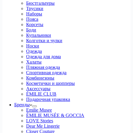
Бюстгальтеры
Трусики
Наборы
Пояса
Корсеты
Боди
Купальники
Колготки и чулки
Носки
Одежда
Одежда для дома
Халаты
Пляжная одежда
Спортивная одежда
Комбинезоны
Косметички и шопперы
Аксессуары
ÉMILIE CLUB
Подарочная упаковка
Бренды
Emilie Musee
ÉMILIE MUSÉE & GOCCIA
LOVE Stories
Dear Me Lingerie
Closer Couture