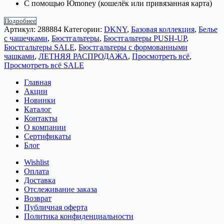
С помощью Юmoney (кошелёк или привязанная карта)
Подробнее
Артикул:
288884
Категории:
DKNY
,
Базовая коллекция
,
Белье
с чашечками
,
Бюстгальтеры
,
Бюстгальтеры PUSH-UP
,
Бюстгальтеры SALE
,
Бюстгальтеры с формованными
чашками
,
ЛЕТНЯЯ РАСПРОДАЖА
,
Просмотреть всё
,
Просмотреть всё SALE
Главная
Акции
Новинки
Каталог
Контакты
О компании
Сертификаты
Блог
Wishlist
Оплата
Доставка
Отслеживание заказа
Возврат
Публичная оферта
Политика конфиденциальности