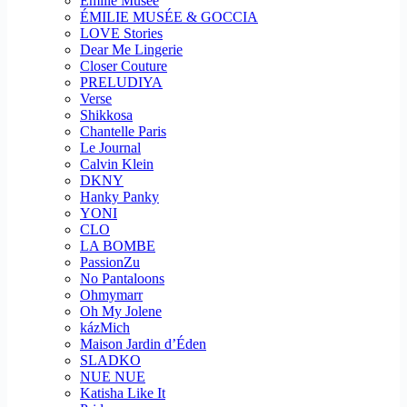
Emilie Musee
ÉMILIE MUSÉE & GOCCIA
LOVE Stories
Dear Me Lingerie
Closer Couture
PRELUDIYA
Verse
Shikkosa
Chantelle Paris
Le Journal
Calvin Klein
DKNY
Hanky Panky
YONI
CLO
LA BOMBE
PassionZu
No Pantaloons
Ohmymarr
Oh My Jolene
kázMich
Maison Jardin d’Éden
SLADKO
NUE NUE
Katisha Like It