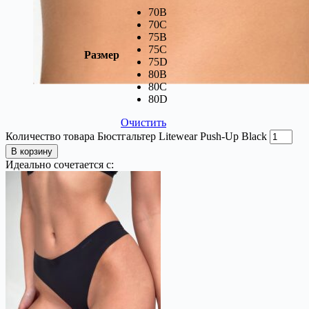
70B
70C
75B
75C
Размер
75D
80B
80C
80D
Очистить
Количество товара Бюстгальтер Litewear Push-Up Black
В корзину
Идеально сочетается с: