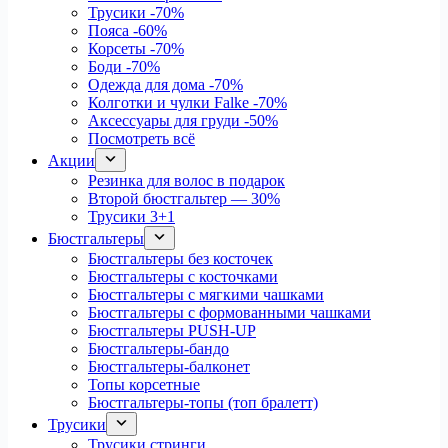
Трусики
-70%
Пояса
-60%
Корсеты
-70%
Боди
-70%
Одежда для дома
-70%
Колготки и чулки Falke
-70%
Аксессуары для груди
-50%
Посмотреть всё
Акции
Резинка для волос в подарок
Второй бюстгальтер — 30%
Трусики 3+1
Бюстгальтеры
Бюстгальтеры без косточек
Бюстгальтеры с косточками
Бюстгальтеры с мягкими чашками
Бюстгальтеры с формованными чашками
Бюстгальтеры PUSH-UP
Бюстгальтеры-бандо
Бюстгальтеры-балконет
Топы корсетные
Бюстгальтеры-топы (топ бралетт)
Трусики
Трусики стринги