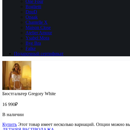
One Four
Boglietti
DnuD
Opaak
Chantelle X
Maison Close
Atelier Amour
Ysabel Mora
Bye Bra
Falke
Подарочный сертификат
Бюстгальтер Gregory White
16 990
₽
В наличии
Купить
Этот товар имеет несколько вариаций. Опции можно вы
ЛЕТНЯЯ РАСПРОДАЖА