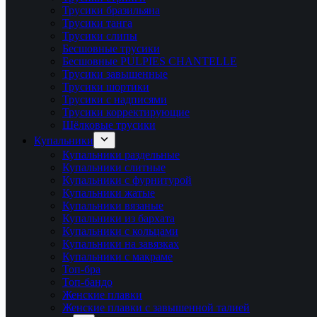
Трусики бразильяна
Трусики танга
Трусики слипы
Бесшовные трусики
Бесшовные PULPIES CHANTELLE
Трусики завышенные
Трусики шортики
Трусики с надписями
Трусики корректирующие
Шёлковые трусики
Купальники
Купальники раздельные
Купальники слитные
Купальники с фурнитурой
Купальники жатые
Купальники вязаные
Купальники из бархата
Купальники с кольцами
Купальники на завязках
Купальники с макраме
Топ-бра
Топ-бандо
Женские плавки
Женские плавки с завышенной талией