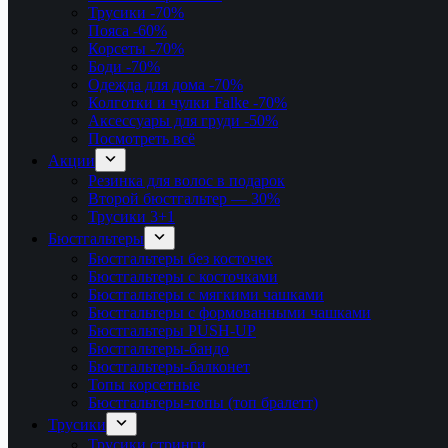
Трусики
-70%
Пояса
-60%
Корсеты
-70%
Боди
-70%
Одежда для дома
-70%
Колготки и чулки Falke
-70%
Аксессуары для груди
-50%
Посмотреть всё
Акции
Резинка для волос в подарок
Второй бюстгальтер — 30%
Трусики 3+1
Бюстгальтеры
Бюстгальтеры без косточек
Бюстгальтеры с косточками
Бюстгальтеры с мягкими чашками
Бюстгальтеры с формованными чашками
Бюстгальтеры PUSH-UP
Бюстгальтеры-бандо
Бюстгальтеры-балконет
Топы корсетные
Бюстгальтеры-топы (топ бралетт)
Трусики
Трусики стринги