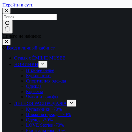
Перейти к сути
Ничего не найдено
Вход в личный кабинет
Отдых с ÉMILIE MUSÉE
НОВИНКИ
Нижнее бельё
Купальники
Спортивная одежда
Одежда
Корсеты
Чулки и гольфы
ЛЕТНЯЯ РАСПРОДАЖА
Купальники
-70%
Пляжная одежда
-70%
Одежда
-50%
LOVE Stories
-70%
Бюстгальтеры
-70%