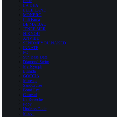
Pride
LA DEA
ELLE LAND
MONERO
Luli Fama
BE.MA.BAE
JENEE MER
NIKYOU
ANVIBE
SENDMEYOU.NAKED
INNATE
PQ
Sun Base Date
Diamond Swim
My Nymph
Ellinida
GOCCIA
Moresqa
SandCruise
Bond Eye
Camvari
La Revêche
Poby
Undress Code
Moeva