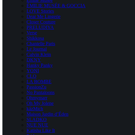
Emilie Musee
ÉMILIE MUSÉE & GOCCIA
LOVE Stories
Dear Me Lingerie
Closer Couture
PRELUDIYA
Verse
Shikkosa
Chantelle Paris
Le Journal
Calvin Klein
DKNY
Hanky Panky
YONI
CLO
LA BOMBE
PassionZu
No Pantaloons
Ohmymarr
Oh My Jolene
kázMich
Maison Jardin d’Éden
SLADKO
NUE NUE
Katisha Like It