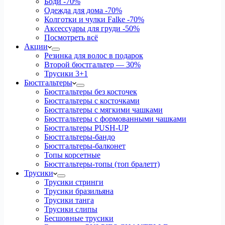
Боди
-70%
Одежда для дома
-70%
Колготки и чулки Falke
-70%
Аксессуары для груди
-50%
Посмотреть всё
Акции
Резинка для волос в подарок
Второй бюстгальтер — 30%
Трусики 3+1
Бюстгальтеры
Бюстгальтеры без косточек
Бюстгальтеры с косточками
Бюстгальтеры с мягкими чашками
Бюстгальтеры с формованными чашками
Бюстгальтеры PUSH-UP
Бюстгальтеры-бандо
Бюстгальтеры-балконет
Топы корсетные
Бюстгальтеры-топы (топ бралетт)
Трусики
Трусики стринги
Трусики бразильяна
Трусики танга
Трусики слипы
Бесшовные трусики