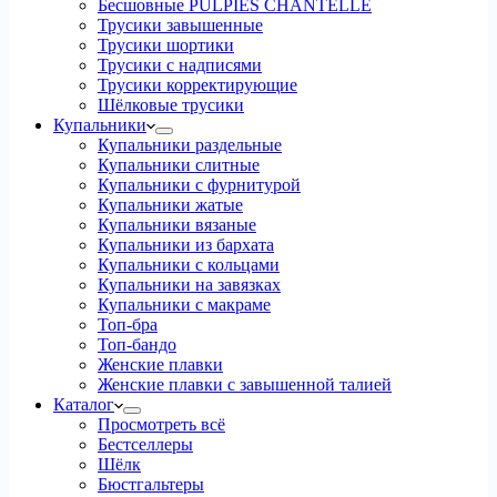
Бесшовные PULPIES CHANTELLE
Трусики завышенные
Трусики шортики
Трусики с надписями
Трусики корректирующие
Шёлковые трусики
Купальники
Купальники раздельные
Купальники слитные
Купальники с фурнитурой
Купальники жатые
Купальники вязаные
Купальники из бархата
Купальники с кольцами
Купальники на завязках
Купальники с макраме
Топ-бра
Топ-бандо
Женские плавки
Женские плавки с завышенной талией
Каталог
Просмотреть всё
Бестселлеры
Шёлк
Бюстгальтеры