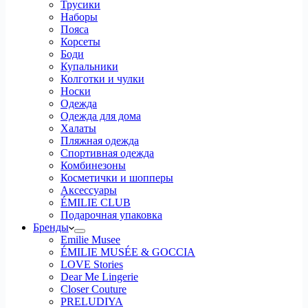
Трусики
Наборы
Пояса
Корсеты
Боди
Купальники
Колготки и чулки
Носки
Одежда
Одежда для дома
Халаты
Пляжная одежда
Спортивная одежда
Комбинезоны
Косметички и шопперы
Аксессуары
ÉMILIE CLUB
Подарочная упаковка
Бренды
Emilie Musee
ÉMILIE MUSÉE & GOCCIA
LOVE Stories
Dear Me Lingerie
Closer Couture
PRELUDIYA