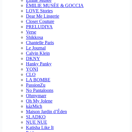
Emilie Musee
ÉMILIE MUSÉE & GOCCIA
LOVE Stories
Dear Me Lingerie
Closer Couture
PRELUDIYA
Verse
Shikkosa
Chantelle Paris
Le Journal
Calvin Klein
DKNY
Hanky Panky
YONI
CLO
LA BOMBE
PassionZu
No Pantaloons
Ohmymarr
Oh My Jolene
kázMich
Maison Jardin d’Éden
SLADKO
NUE NUE
Katisha Like It