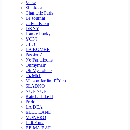
Verse
Shikkosa
Chantelle Paris
Le Journal
Calvin Klein
DKNY
Hanky Panky
YONI
CLO
LA BOMBE
PassionZu
No Pantaloons
Ohmymarr
Oh My Jolene
kázMich
Maison Jardin d’Éden
SLADKO
NUE NUE
Katisha Like It
Pride
LA DEA
ELLE LAND
MONERO
Luli Fama
BE.MA.BAE