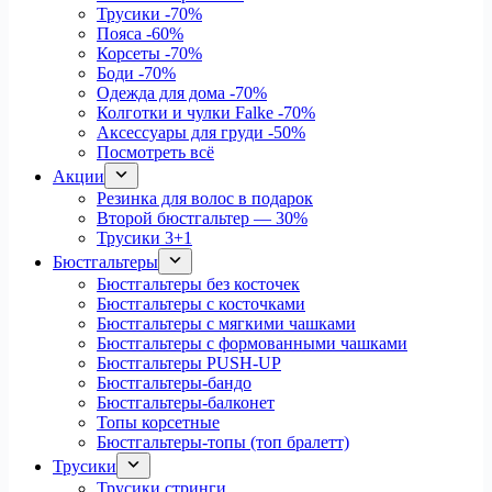
Трусики
-70%
Пояса
-60%
Корсеты
-70%
Боди
-70%
Одежда для дома
-70%
Колготки и чулки Falke
-70%
Аксессуары для груди
-50%
Посмотреть всё
Акции
Резинка для волос в подарок
Второй бюстгальтер — 30%
Трусики 3+1
Бюстгальтеры
Бюстгальтеры без косточек
Бюстгальтеры с косточками
Бюстгальтеры с мягкими чашками
Бюстгальтеры с формованными чашками
Бюстгальтеры PUSH-UP
Бюстгальтеры-бандо
Бюстгальтеры-балконет
Топы корсетные
Бюстгальтеры-топы (топ бралетт)
Трусики
Трусики стринги