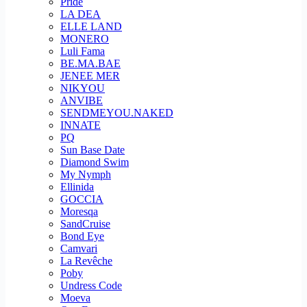
Pride
LA DEA
ELLE LAND
MONERO
Luli Fama
BE.MA.BAE
JENEE MER
NIKYOU
ANVIBE
SENDMEYOU.NAKED
INNATE
PQ
Sun Base Date
Diamond Swim
My Nymph
Ellinida
GOCCIA
Moresqa
SandCruise
Bond Eye
Camvari
La Revêche
Poby
Undress Code
Moeva