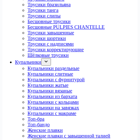
Трусики бразильяна
Трусики танга
Трусики слипы
Бесшовные трусики
Бесшовные PULPIES CHANTELLE
Трусики завышенные
Трусики шортики
Трусики с надписями
Трусики корректирующие
Шёлковые трусики
Купальники
Купальники раздельные
Купальники слитные
Купальники с фурнитурой
Купальники жатые
Купальники вязаные
Купальники из бархата
Купальники с кольцами
Купальники на завязках
Купальники с макраме
Топ-бра
Топ-бандо
Женские плавки
Женские плавки с завышенной талией