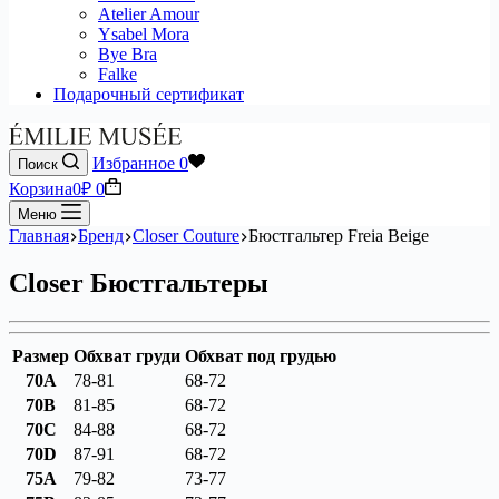
Atelier Amour
Ysabel Mora
Bye Bra
Falke
Подарочный сертификат
Избранное
0
Поиск
Корзина
0
₽
0
Меню
Главная
Бренд
Closer Couture
Бюстгальтер Freia Beige
Closer Бюстгальтеры
Размер
Обхват груди
Обхват под грудью
70A
78-81
68-72
70B
81-85
68-72
70C
84-88
68-72
70D
87-91
68-72
75A
79-82
73-77