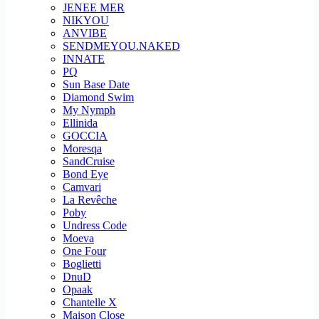
JENEE MER
NIKYOU
ANVIBE
SENDMEYOU.NAKED
INNATE
PQ
Sun Base Date
Diamond Swim
My Nymph
Ellinida
GOCCIA
Moresqa
SandCruise
Bond Eye
Camvari
La Revêche
Poby
Undress Code
Moeva
One Four
Boglietti
DnuD
Opaak
Chantelle X
Maison Close