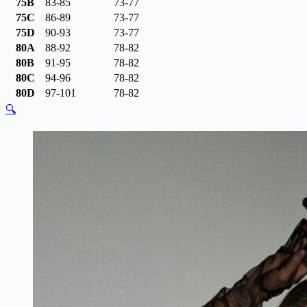
75B
83-85
73-77
75C
86-89
73-77
75D
90-93
73-77
80A
88-92
78-82
80B
91-95
78-82
80C
94-96
78-82
80D
97-101
78-82
🔍