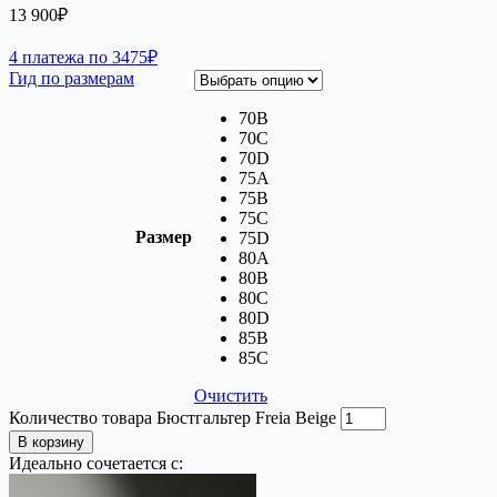
13 900
₽
4 платежа по 3475₽
Гид по размерам
70B
70C
70D
75A
75B
75C
Размер
75D
80A
80B
80C
80D
85В
85С
Очистить
Количество товара Бюстгальтер Freia Beige
В корзину
Идеально сочетается с: