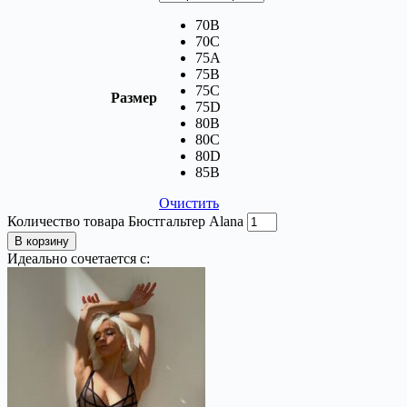
70B
70C
75A
75B
75C
Размер
75D
80B
80C
80D
85В
Очистить
Количество товара Бюстгальтер Alana
В корзину
Идеально сочетается с: