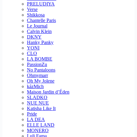
PRELUDIYA
Verse
Shikkosa
Chantelle Paris
Le Journal
Calvin Klein
DKNY
Hanky Panky
YONI
CLO
LA BOMBE
PassionZu
No Pantaloons
Ohmymarr
Oh My Jolene
kázMich
Maison Jardin d’Éden
SLADKO
NUE NUE
Katisha Like It
Pride
LA DEA
ELLE LAND
MONERO
Luli Fama