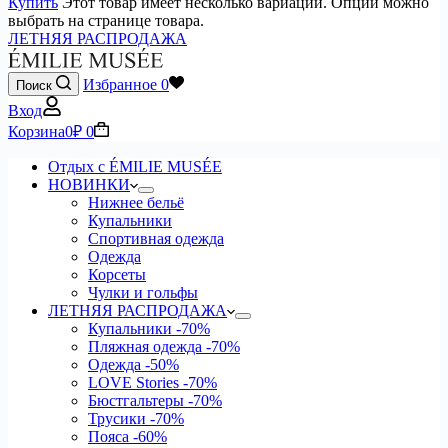
Купить
Этот товар имеет несколько вариаций. Опции можно
выбрать на странице товара.
ЛЕТНЯЯ РАСПРОДАЖА
Избранное
0
Поиск
Вход
Корзина
0
₽
0
Отдых с ÉMILIE MUSÉE
НОВИНКИ
Нижнее бельё
Купальники
Спортивная одежда
Одежда
Корсеты
Чулки и гольфы
ЛЕТНЯЯ РАСПРОДАЖА
Купальники
-70%
Пляжная одежда
-70%
Одежда
-50%
LOVE Stories
-70%
Бюстгальтеры
-70%
Трусики
-70%
Пояса
-60%