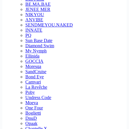
BE.MA.BAE
JENEE MER
NIKYOU
ANVIBE
SENDMEYOU.NAKED
INNATE
PQ
Sun Base Date
Diamond Swim
My Nymph
Ellinida
GOCCIA
Moresqa
SandCruise
Bond Eye
Camvari
La Revêche
Poby
Undress Code
Moeva
One Four
Boglietti
DnuD
Opaak
Chantelle X