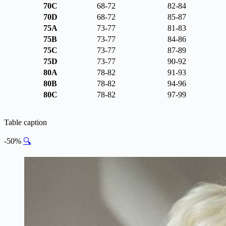
70C
68-72
82-84
70D
68-72
85-87
75A
73-77
81-83
75B
73-77
84-86
75C
73-77
87-89
75D
73-77
90-92
80A
78-82
91-93
80B
78-82
94-96
80C
78-82
97-99
Table caption
-50%
🔍