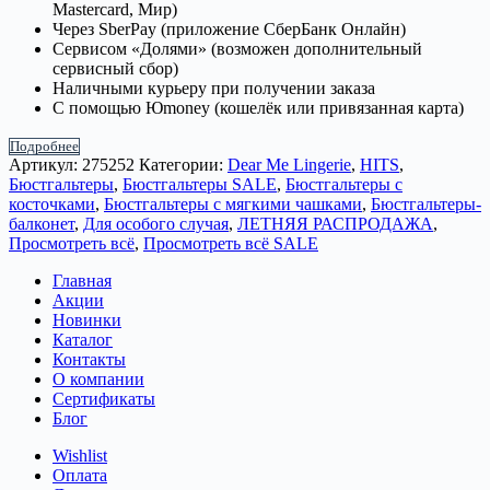
Mastercard, Мир)
Через SberPay (приложение СберБанк Онлайн)
Сервисом «Долями» (возможен дополнительный
сервисный сбор)
Наличными курьеру при получении заказа
С помощью Юmoney (кошелёк или привязанная карта)
Подробнее
Артикул:
275252
Категории:
Dear Me Lingerie
,
HITS
,
Бюстгальтеры
,
Бюстгальтеры SALE
,
Бюстгальтеры с
косточками
,
Бюстгальтеры с мягкими чашками
,
Бюстгальтеры-
балконет
,
Для особого случая
,
ЛЕТНЯЯ РАСПРОДАЖА
,
Просмотреть всё
,
Просмотреть всё SALE
Главная
Акции
Новинки
Каталог
Контакты
О компании
Сертификаты
Блог
Wishlist
Оплата