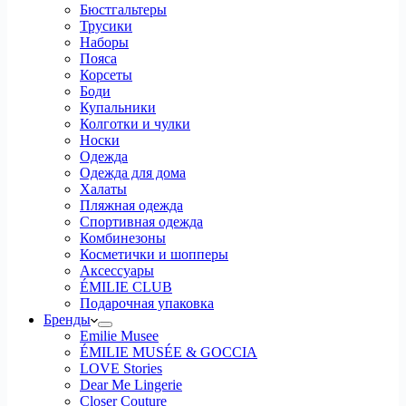
Бюстгальтеры
Трусики
Наборы
Пояса
Корсеты
Боди
Купальники
Колготки и чулки
Носки
Одежда
Одежда для дома
Халаты
Пляжная одежда
Спортивная одежда
Комбинезоны
Косметички и шопперы
Аксессуары
ÉMILIE CLUB
Подарочная упаковка
Бренды
Emilie Musee
ÉMILIE MUSÉE & GOCCIA
LOVE Stories
Dear Me Lingerie
Closer Couture