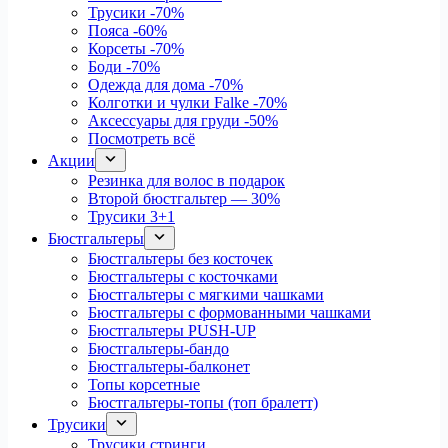
Трусики
-70%
Пояса
-60%
Корсеты
-70%
Боди
-70%
Одежда для дома
-70%
Колготки и чулки Falke
-70%
Аксессуары для груди
-50%
Посмотреть всё
Акции
Резинка для волос в подарок
Второй бюстгальтер — 30%
Трусики 3+1
Бюстгальтеры
Бюстгальтеры без косточек
Бюстгальтеры с косточками
Бюстгальтеры с мягкими чашками
Бюстгальтеры с формованными чашками
Бюстгальтеры PUSH-UP
Бюстгальтеры-бандо
Бюстгальтеры-балконет
Топы корсетные
Бюстгальтеры-топы (топ бралетт)
Трусики
Трусики стринги