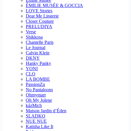
Emilie Musee
ÉMILIE MUSÉE & GOCCIA
LOVE Stories
Dear Me Lingerie
Closer Couture
PRELUDIYA
Verse
Shikkosa
Chantelle Paris
Le Journal
Calvin Klein
DKNY
Hanky Panky
YONI
CLO
LA BOMBE
PassionZu
No Pantaloons
Ohmymarr
Oh My Jolene
kázMich
Maison Jardin d’Éden
SLADKO
NUE NUE
Katisha Like It