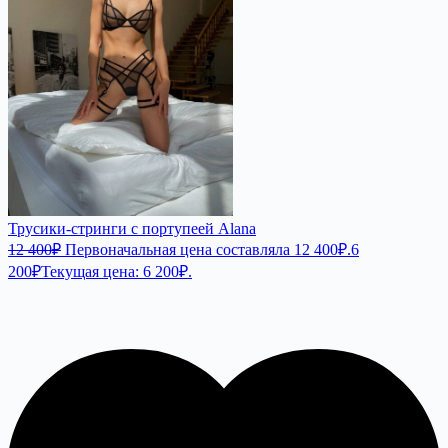
Трусики-стринги с портупеей Alana
12 400
₽
Первоначальная цена составляла 12 400₽.
6
200
₽
Текущая цена: 6 200₽.