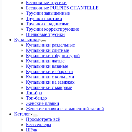
Бесшовные трусики
Бесшовные PULPIES CHANTELLE
Трусики завышенные
Трусики шортики
Трусики с надписями
Трусики корректирующие
Шёлковые трусики
Купальники
Купальники раздельные
Купальники слитные
Купальники с фурнитурой
Купальники жатые
Купальники вязаные
Купальники из бархата
Купальники с кольцами
Купальники на завязках
Купальники с макраме
Топ-бра
Топ-бандо
Женские плавки
Женские плавки с завышенной талией
Каталог
Просмотреть всё
Бестселлеры
Шёлк