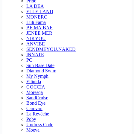
Pride
LA DEA
ELLE LAND
MONERO
Luli Fama
BE.MA.BAE
JENEE MER
NIKYOU
ANVIBE
SENDMEYOU.NAKED
INNATE
PQ
Sun Base Date
Diamond Swim
My Nymph
Ellinida
GOCCIA
Moresqa
SandCruise
Bond Eye
Camvari
La Revêche
Poby
Undress Code
Moeva