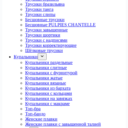
Трусики бразильяна
Трусики танга
Трусики слипы
Бесшовные трусики
Бесшовные PULPIES CHANTELLE
Трусики завышенные
Трусики шортики
Трусики с надписями
Трусики корректирующие
Шёлковые трусики
Купальники
Купальники раздельные
Купальники слитные
Купальники с фурнитурой
Купальники жатые
Купальники вязаные
Купальники из бархата
Купальники с кольцами
Купальники на завязках
Купальники с макраме
Топ-бра
Топ-бандо
Женские плавки
Женские плавки с завышенной талией