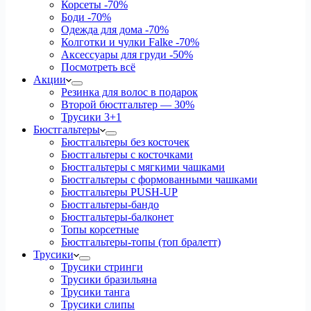
Корсеты
-70%
Боди
-70%
Одежда для дома
-70%
Колготки и чулки Falke
-70%
Аксессуары для груди
-50%
Посмотреть всё
Акции
Резинка для волос в подарок
Второй бюстгальтер — 30%
Трусики 3+1
Бюстгальтеры
Бюстгальтеры без косточек
Бюстгальтеры с косточками
Бюстгальтеры с мягкими чашками
Бюстгальтеры с формованными чашками
Бюстгальтеры PUSH-UP
Бюстгальтеры-бандо
Бюстгальтеры-балконет
Топы корсетные
Бюстгальтеры-топы (топ бралетт)
Трусики
Трусики стринги
Трусики бразильяна
Трусики танга
Трусики слипы