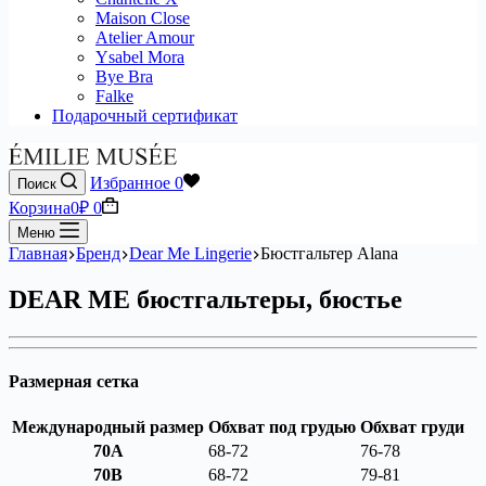
Maison Close
Atelier Amour
Ysabel Mora
Bye Bra
Falke
Подарочный сертификат
Избранное
0
Поиск
Корзина
0
₽
0
Меню
Главная
Бренд
Dear Me Lingerie
Бюстгальтер Alana
DEAR ME бюстгальтеры, бюстье
Размерная сетка
Международный размер
Обхват под грудью
Обхват груди
70A
68-72
76-78
70B
68-72
79-81