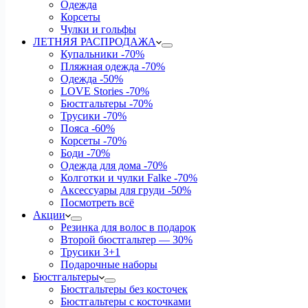
Одежда
Корсеты
Чулки и гольфы
ЛЕТНЯЯ РАСПРОДАЖА
Купальники
-70%
Пляжная одежда
-70%
Одежда
-50%
LOVE Stories
-70%
Бюстгальтеры
-70%
Трусики
-70%
Пояса
-60%
Корсеты
-70%
Боди
-70%
Одежда для дома
-70%
Колготки и чулки Falke
-70%
Аксессуары для груди
-50%
Посмотреть всё
Акции
Резинка для волос в подарок
Второй бюстгальтер — 30%
Трусики 3+1
Подарочные наборы
Бюстгальтеры
Бюстгальтеры без косточек
Бюстгальтеры с косточками