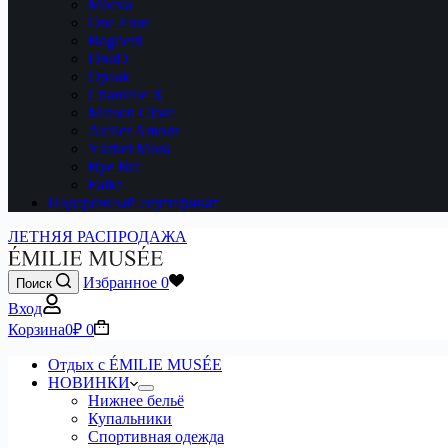
Moeva
One Four
Boglietti
DnuD
Opaak
Chantelle X
Maison Close
Atelier Amour
Ysabel Mora
Bye Bra
Falke
Подарочный сертификат
ЛЕТНЯЯ РАСПРОДАЖА
Избранное
0
Поиск
Вход
Корзина
0
₽
0
Отдых с ÉMILIE MUSÉE
НОВИНКИ
Нижнее бельё
Купальники
Спортивная одежда