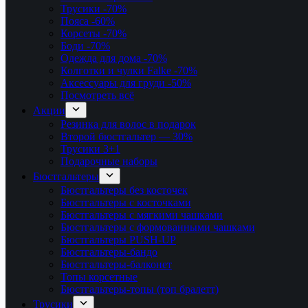
Трусики
-70%
Пояса
-60%
Корсеты
-70%
Боди
-70%
Одежда для дома
-70%
Колготки и чулки Falke
-70%
Аксессуары для груди
-50%
Посмотреть всё
Акции
Резинка для волос в подарок
Второй бюстгальтер — 30%
Трусики 3+1
Подарочные наборы
Бюстгальтеры
Бюстгальтеры без косточек
Бюстгальтеры с косточками
Бюстгальтеры с мягкими чашками
Бюстгальтеры с формованными чашками
Бюстгальтеры PUSH-UP
Бюстгальтеры-бандо
Бюстгальтеры-балконет
Топы корсетные
Бюстгальтеры-топы (топ бралетт)
Трусики