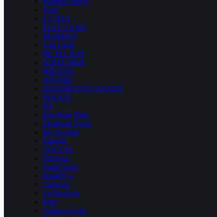
Katisha Like It
Pride
LA DEA
ELLE LAND
MONERO
Luli Fama
BE.MA.BAE
JENEE MER
NIKYOU
ANVIBE
SENDMEYOU.NAKED
INNATE
PQ
Sun Base Date
Diamond Swim
My Nymph
Ellinida
GOCCIA
Moresqa
SandCruise
Bond Eye
Camvari
La Revêche
Poby
Undress Code