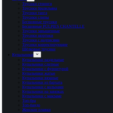
Трусики стринги
Трусики бразильяна
Трусики танга
Трусики слипы
Бесшовные трусики
Бесшовные PULPIES CHANTELLE
Трусики завышенные
Трусики шортики
Трусики с надписями
Трусики корректирующие
Шёлковые трусики
Купальники
Купальники раздельные
Купальники слитные
Купальники с фурнитурой
Купальники жатые
Купальники вязаные
Купальники из бархата
Купальники с кольцами
Купальники на завязках
Купальники с макраме
Топ-бра
Топ-бандо
Женские плавки