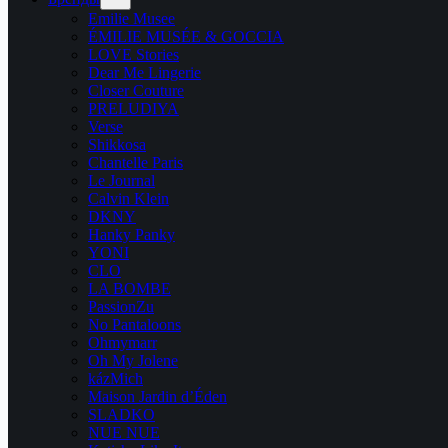
Emilie Musee
ÉMILIE MUSÉE & GOCCIA
LOVE Stories
Dear Me Lingerie
Closer Couture
PRELUDIYA
Verse
Shikkosa
Chantelle Paris
Le Journal
Calvin Klein
DKNY
Hanky Panky
YONI
CLO
LA BOMBE
PassionZu
No Pantaloons
Ohmymarr
Oh My Jolene
kázMich
Maison Jardin d’Éden
SLADKO
NUE NUE