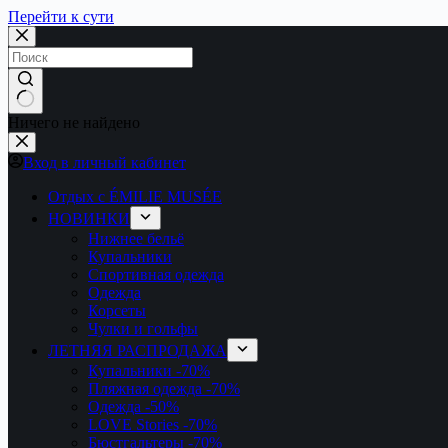
Перейти к сути
Ничего не найдено
Вход в личный кабинет
Отдых с ÉMILIE MUSÉE
НОВИНКИ
Нижнее бельё
Купальники
Спортивная одежда
Одежда
Корсеты
Чулки и гольфы
ЛЕТНЯЯ РАСПРОДАЖА
Купальники
-70%
Пляжная одежда
-70%
Одежда
-50%
LOVE Stories
-70%
Бюстгальтеры
-70%