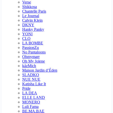
Verse
Shikkosa
Chantelle Paris
Le Journal
Calvin Klein
DKNY
Hanky Panky
YONI
CLO
LA BOMBE
PassionZu
No Pantaloons
Ohmymarr
Oh My Jolene
kázMich
Maison Jardin d’Éden
SLADKO
NUE NUE
Katisha Like It
Pride
LA DEA
ELLE LAND
MONERO
Luli Fama
BE.MA.BAE