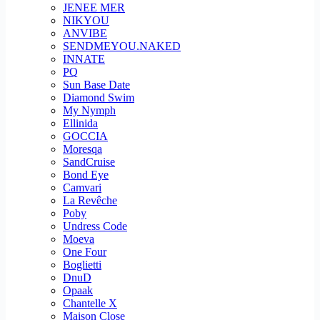
JENEE MER
NIKYOU
ANVIBE
SENDMEYOU.NAKED
INNATE
PQ
Sun Base Date
Diamond Swim
My Nymph
Ellinida
GOCCIA
Moresqa
SandCruise
Bond Eye
Camvari
La Revêche
Poby
Undress Code
Moeva
One Four
Boglietti
DnuD
Opaak
Chantelle X
Maison Close