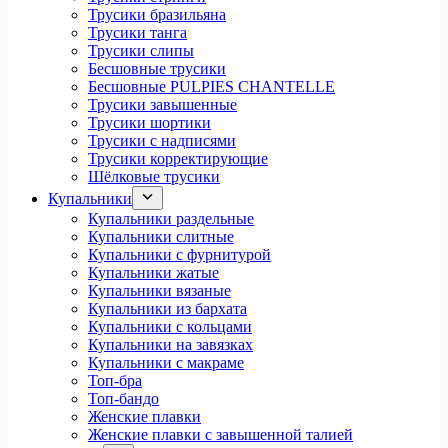
Трусики бразильяна
Трусики танга
Трусики слипы
Бесшовные трусики
Бесшовные PULPIES CHANTELLE
Трусики завышенные
Трусики шортики
Трусики с надписями
Трусики корректирующие
Шёлковые трусики
Купальники
Купальники раздельные
Купальники слитные
Купальники с фурнитурой
Купальники жатые
Купальники вязаные
Купальники из бархата
Купальники с кольцами
Купальники на завязках
Купальники с макраме
Топ-бра
Топ-бандо
Женские плавки
Женские плавки с завышенной талией