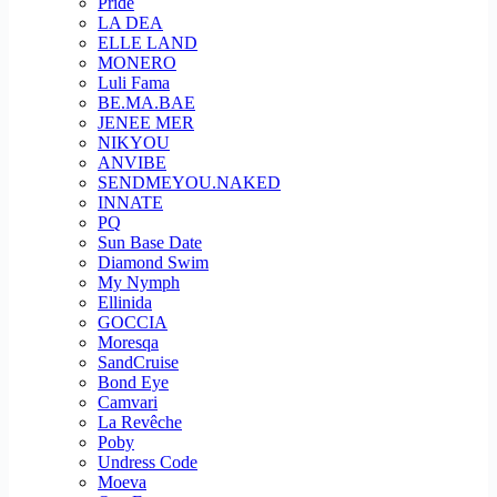
Pride
LA DEA
ELLE LAND
MONERO
Luli Fama
BE.MA.BAE
JENEE MER
NIKYOU
ANVIBE
SENDMEYOU.NAKED
INNATE
PQ
Sun Base Date
Diamond Swim
My Nymph
Ellinida
GOCCIA
Moresqa
SandCruise
Bond Eye
Camvari
La Revêche
Poby
Undress Code
Moeva