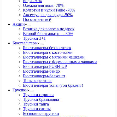
Боди
-70%
Одежда для дома
-70%
Колготки и чулки Falke
-70%
Аксессуары для груди
-50%
Посмотреть всё
Акции
Резинка для волос в подарок
Второй бюстгальтер — 30%
Трусики 3+1
Бюстгальтеры
Бюстгальтеры без косточек
Бюстгальтеры с косточками
Бюстгальтеры с мягкими чашками
Бюстгальтеры с формованными чашками
Бюстгальтеры PUSH-UP
Бюстгальтеры-бандо
Бюстгальтеры-балконет
Топы корсетные
Бюстгальтеры-топы (топ бралетт)
Трусики
Трусики стринги
Трусики бразильяна
Трусики танга
Трусики слипы
Бесшовные трусики