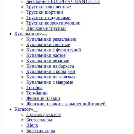
Бесшовные PULPIES CHANTELLE
Трусики завышенные
Трусики шортики
Трусики с надписями
Трусики корректирующие
Шёлковые трусики
Купальники
Купальники раздельные
Купальники слитные
Купальники с фурнитурой
Купальники жатые
Купальники вязаные
Купальники из бархата
Купальники с кольцами
Купальники на завязках
Купальники с макраме
Топ-бра
Топ-бандо
Женские плавки
Женские плавки с завышенной талией
Каталог
Просмотреть всё
Бестселлеры
Шёлк
Бюстгальтеры