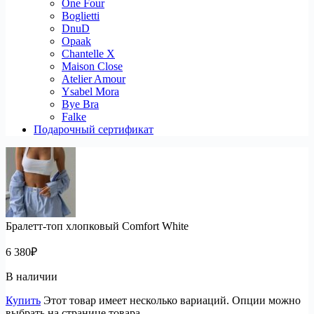
One Four
Boglietti
DnuD
Opaak
Chantelle X
Maison Close
Atelier Amour
Ysabel Mora
Bye Bra
Falke
Подарочный сертификат
Бралетт-топ хлопковый Comfort White
6 380
₽
В наличии
Купить
Этот товар имеет несколько вариаций. Опции можно
выбрать на странице товара.