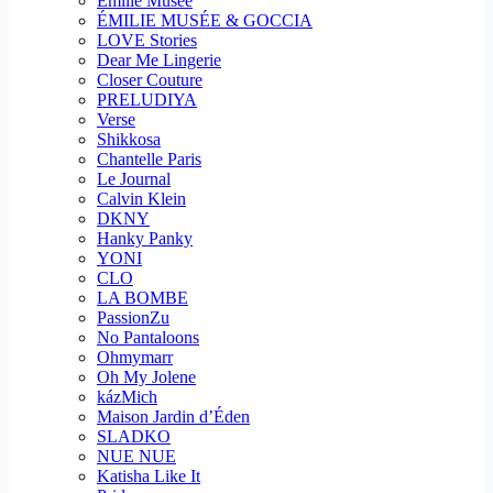
Emilie Musee
ÉMILIE MUSÉE & GOCCIA
LOVE Stories
Dear Me Lingerie
Closer Couture
PRELUDIYA
Verse
Shikkosa
Chantelle Paris
Le Journal
Calvin Klein
DKNY
Hanky Panky
YONI
CLO
LA BOMBE
PassionZu
No Pantaloons
Ohmymarr
Oh My Jolene
kázMich
Maison Jardin d’Éden
SLADKO
NUE NUE
Katisha Like It