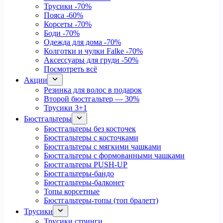
Трусики
-70%
Пояса
-60%
Корсеты
-70%
Боди
-70%
Одежда для дома
-70%
Колготки и чулки Falke
-70%
Аксессуары для груди
-50%
Посмотреть всё
Акции
Резинка для волос в подарок
Второй бюстгальтер — 30%
Трусики 3+1
Бюстгальтеры
Бюстгальтеры без косточек
Бюстгальтеры с косточками
Бюстгальтеры с мягкими чашками
Бюстгальтеры с формованными чашками
Бюстгальтеры PUSH-UP
Бюстгальтеры-бандо
Бюстгальтеры-балконет
Топы корсетные
Бюстгальтеры-топы (топ бралетт)
Трусики
Трусики стринги