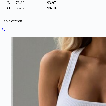
L
78-82
93-97
XL
83-87
98-102
Table caption
🔍