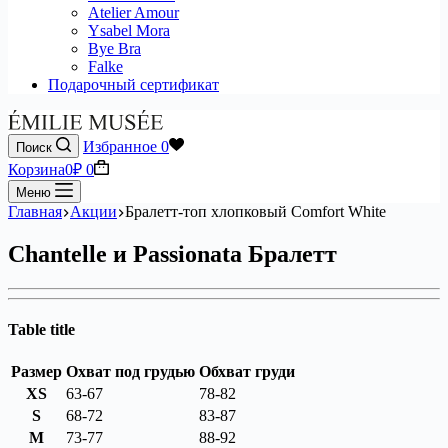
Atelier Amour
Ysabel Mora
Bye Bra
Falke
Подарочный сертификат
Избранное
0
Поиск
Корзина
0
₽
0
Меню
Главная
Акции
Бралетт-топ хлопковый Comfort White
Chantelle и Passionata Бралетт
Table title
Размер
Охват под грудью
Обхват груди
XS
63-67
78-82
S
68-72
83-87
M
73-77
88-92