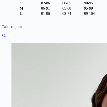
S
82-86
60-65
90-95
M
86-91
65-68
95-99
L
91-96
68-74
99-104
Table caption
🔍