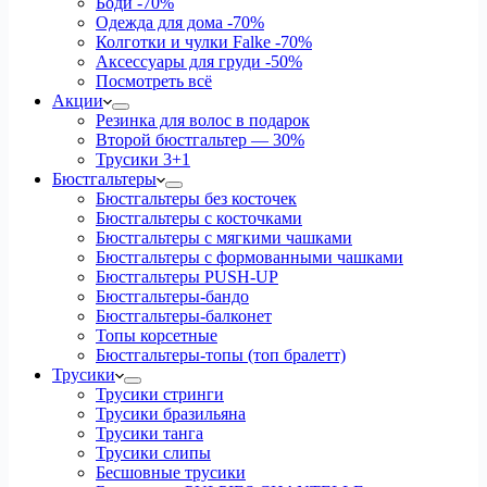
Боди
-70%
Одежда для дома
-70%
Колготки и чулки Falke
-70%
Аксессуары для груди
-50%
Посмотреть всё
Акции
Резинка для волос в подарок
Второй бюстгальтер — 30%
Трусики 3+1
Бюстгальтеры
Бюстгальтеры без косточек
Бюстгальтеры с косточками
Бюстгальтеры с мягкими чашками
Бюстгальтеры с формованными чашками
Бюстгальтеры PUSH-UP
Бюстгальтеры-бандо
Бюстгальтеры-балконет
Топы корсетные
Бюстгальтеры-топы (топ бралетт)
Трусики
Трусики стринги
Трусики бразильяна
Трусики танга
Трусики слипы
Бесшовные трусики