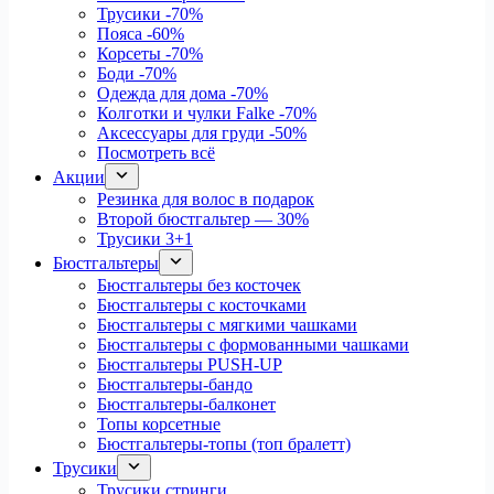
Трусики
-70%
Пояса
-60%
Корсеты
-70%
Боди
-70%
Одежда для дома
-70%
Колготки и чулки Falke
-70%
Аксессуары для груди
-50%
Посмотреть всё
Акции
Резинка для волос в подарок
Второй бюстгальтер — 30%
Трусики 3+1
Бюстгальтеры
Бюстгальтеры без косточек
Бюстгальтеры с косточками
Бюстгальтеры с мягкими чашками
Бюстгальтеры с формованными чашками
Бюстгальтеры PUSH-UP
Бюстгальтеры-бандо
Бюстгальтеры-балконет
Топы корсетные
Бюстгальтеры-топы (топ бралетт)
Трусики
Трусики стринги