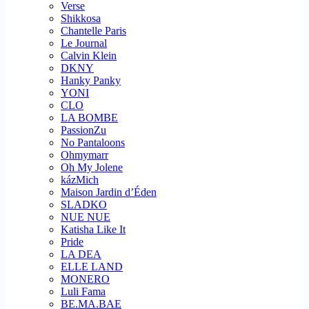
Verse
Shikkosa
Chantelle Paris
Le Journal
Calvin Klein
DKNY
Hanky Panky
YONI
CLO
LA BOMBE
PassionZu
No Pantaloons
Ohmymarr
Oh My Jolene
kázMich
Maison Jardin d’Éden
SLADKO
NUE NUE
Katisha Like It
Pride
LA DEA
ELLE LAND
MONERO
Luli Fama
BE.MA.BAE