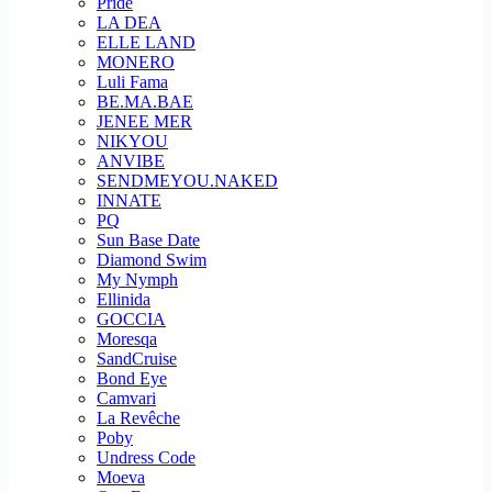
Pride
LA DEA
ELLE LAND
MONERO
Luli Fama
BE.MA.BAE
JENEE MER
NIKYOU
ANVIBE
SENDMEYOU.NAKED
INNATE
PQ
Sun Base Date
Diamond Swim
My Nymph
Ellinida
GOCCIA
Moresqa
SandCruise
Bond Eye
Camvari
La Revêche
Poby
Undress Code
Moeva