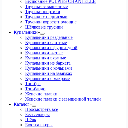
Бесшовные PULPIES CHANTELLE
Трусики завышенные
Трусики шортики
Трусики с надписями
Трусики корректирующие
Шёлковые трусики
Купальники
Купальники раздельные
Купальники слитные
Купальники с фурнитурой
Купальники жатые
Купальники вязаные
Купальники из бархата
Купальники с кольцами
Купальники на завязках
Купальники с макраме
Топ-бра
Топ-бандо
Женские плавки
Женские плавки с завышенной талией
Каталог
Просмотреть всё
Бестселлеры
Шёлк
Бюстгальтеры