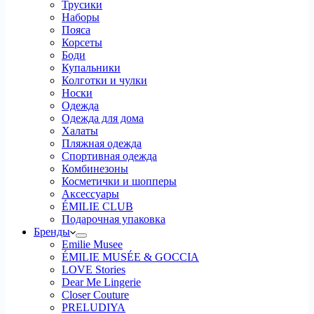
Трусики
Наборы
Пояса
Корсеты
Боди
Купальники
Колготки и чулки
Носки
Одежда
Одежда для дома
Халаты
Пляжная одежда
Спортивная одежда
Комбинезоны
Косметички и шопперы
Аксессуары
ÉMILIE CLUB
Подарочная упаковка
Бренды
Emilie Musee
ÉMILIE MUSÉE & GOCCIA
LOVE Stories
Dear Me Lingerie
Closer Couture
PRELUDIYA