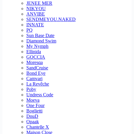
JENEE MER
NIKYOU
ANVIBE
SENDMEYOU.NAKED
INNATE
PQ
Sun Base Date
Diamond Swim
My Nymph
Ellinida
GOCCIA
Moresqa
SandCruise
Bond Eye
Camvari
La Revêche
Poby
Undress Code
Moeva
One Four
Boglietti
DnuD
Opaak
Chantelle X
Maison Close