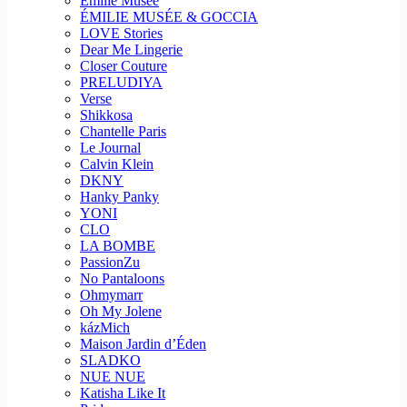
Emilie Musee
ÉMILIE MUSÉE & GOCCIA
LOVE Stories
Dear Me Lingerie
Closer Couture
PRELUDIYA
Verse
Shikkosa
Chantelle Paris
Le Journal
Calvin Klein
DKNY
Hanky Panky
YONI
CLO
LA BOMBE
PassionZu
No Pantaloons
Ohmymarr
Oh My Jolene
kázMich
Maison Jardin d’Éden
SLADKO
NUE NUE
Katisha Like It