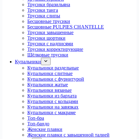
Трусики бразильяна
Трусики танга
Трусики слипы
Бесшовные трусики
Бесшовные PULPIES CHANTELLE
Трусики завышенные
Трусики шортики
Трусики с надписями
Трусики корректирующие
Шёлковые трусики
Купальники
Купальники раздельные
Купальники слитные
Купальники с фурнитурой
Купальники жатые
Купальники вязаные
Купальники из бархата
Купальники с кольцами
Купальники на завязках
Купальники с макраме
Топ-бра
Топ-бандо
Женские плавки
Женские плавки с завышенной талией