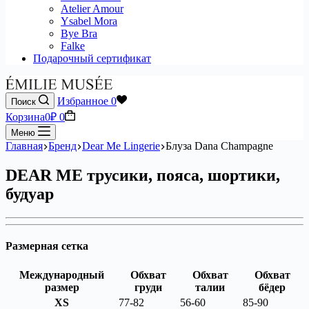
Atelier Amour
Ysabel Mora
Bye Bra
Falke
Подарочный сертификат
Избранное
0
Поиск
Корзина
0
₽
0
Меню
Главная
Бренд
Dear Me Lingerie
Блуза Dana Champagne
DEAR ME трусики, пояса, шортики,
будуар
Размерная сетка
Международный
Обхват
Обхват
Обхват
размер
груди
талии
бёдер
XS
77-82
56-60
85-90