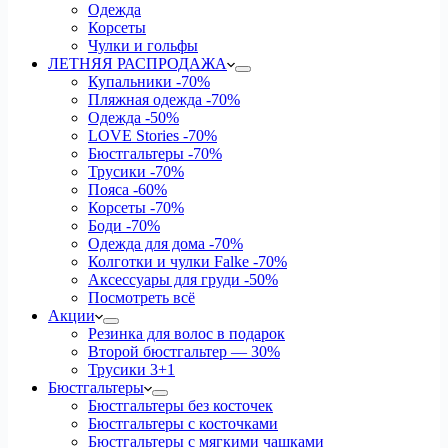
Одежда
Корсеты
Чулки и гольфы
ЛЕТНЯЯ РАСПРОДАЖА
Купальники
-70%
Пляжная одежда
-70%
Одежда
-50%
LOVE Stories
-70%
Бюстгальтеры
-70%
Трусики
-70%
Пояса
-60%
Корсеты
-70%
Боди
-70%
Одежда для дома
-70%
Колготки и чулки Falke
-70%
Аксессуары для груди
-50%
Посмотреть всё
Акции
Резинка для волос в подарок
Второй бюстгальтер — 30%
Трусики 3+1
Бюстгальтеры
Бюстгальтеры без косточек
Бюстгальтеры с косточками
Бюстгальтеры с мягкими чашками