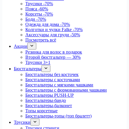
Трусики
-70%
Пояса
-60%
Корсеты
-70%
Боди
-70%
Одежда для дома
-70%
Колготки и чулки Falke
-70%
Аксессуары для груди
-50%
Посмотреть всё
Акции
Резинка для волос в подарок
Второй бюстгальтер — 30%
Трусики 3+1
Бюстгальтеры
Бюстгальтеры без косточек
Бюстгальтеры с косточками
Бюстгальтеры с мягкими чашками
Бюстгальтеры с формованными чашками
Бюстгальтеры PUSH-UP
Бюстгальтеры-бандо
Бюстгальтеры-балконет
Топы корсетные
Бюстгальтеры-топы (топ бралетт)
Трусики
Трусики стринги