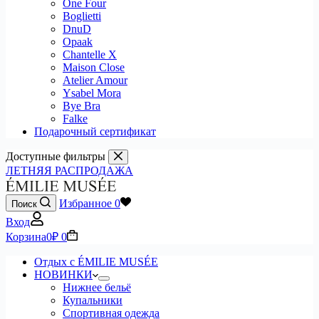
One Four
Boglietti
DnuD
Opaak
Chantelle X
Maison Close
Atelier Amour
Ysabel Mora
Bye Bra
Falke
Подарочный сертификат
Доступные фильтры
ЛЕТНЯЯ РАСПРОДАЖА
Избранное
0
Поиск
Вход
Корзина
0
₽
0
Отдых с ÉMILIE MUSÉE
НОВИНКИ
Нижнее бельё
Купальники
Спортивная одежда