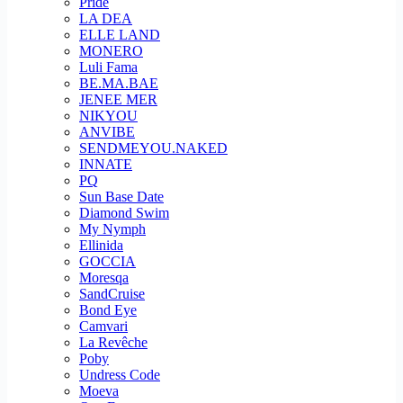
Pride
LA DEA
ELLE LAND
MONERO
Luli Fama
BE.MA.BAE
JENEE MER
NIKYOU
ANVIBE
SENDMEYOU.NAKED
INNATE
PQ
Sun Base Date
Diamond Swim
My Nymph
Ellinida
GOCCIA
Moresqa
SandCruise
Bond Eye
Camvari
La Revêche
Poby
Undress Code
Moeva