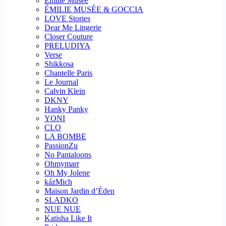
Emilie Musee
ÉMILIE MUSÉE & GOCCIA
LOVE Stories
Dear Me Lingerie
Closer Couture
PRELUDIYA
Verse
Shikkosa
Chantelle Paris
Le Journal
Calvin Klein
DKNY
Hanky Panky
YONI
CLO
LA BOMBE
PassionZu
No Pantaloons
Ohmymarr
Oh My Jolene
kázMich
Maison Jardin d’Éden
SLADKO
NUE NUE
Katisha Like It