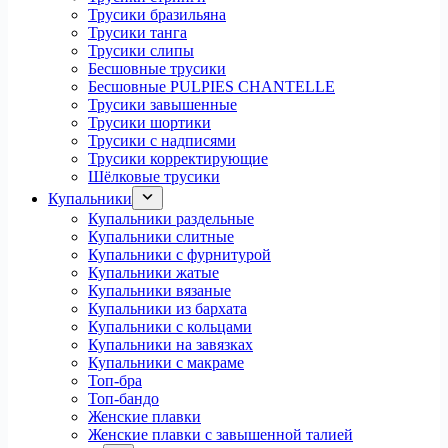
Трусики бразильяна
Трусики танга
Трусики слипы
Бесшовные трусики
Бесшовные PULPIES CHANTELLE
Трусики завышенные
Трусики шортики
Трусики с надписями
Трусики корректирующие
Шёлковые трусики
Купальники
Купальники раздельные
Купальники слитные
Купальники с фурнитурой
Купальники жатые
Купальники вязаные
Купальники из бархата
Купальники с кольцами
Купальники на завязках
Купальники с макраме
Топ-бра
Топ-бандо
Женские плавки
Женские плавки с завышенной талией