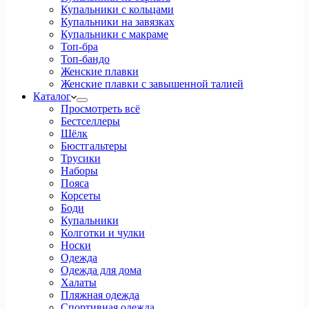
Купальники с кольцами
Купальники на завязках
Купальники с макраме
Топ-бра
Топ-бандо
Женские плавки
Женские плавки с завышенной талией
Каталог
Просмотреть всё
Бестселлеры
Шёлк
Бюстгальтеры
Трусики
Наборы
Пояса
Корсеты
Боди
Купальники
Колготки и чулки
Носки
Одежда
Одежда для дома
Халаты
Пляжная одежда
Спортивная одежда