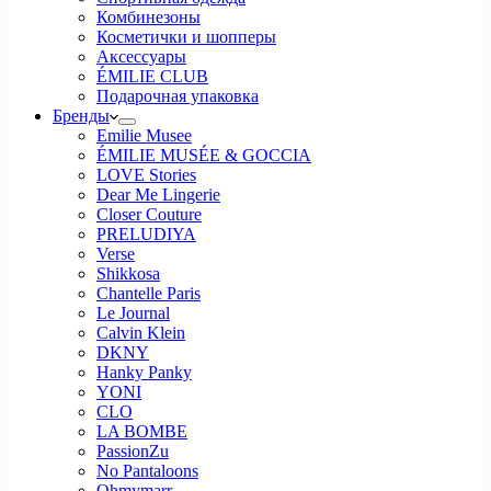
Комбинезоны
Косметички и шопперы
Аксессуары
ÉMILIE CLUB
Подарочная упаковка
Бренды
Emilie Musee
ÉMILIE MUSÉE & GOCCIA
LOVE Stories
Dear Me Lingerie
Closer Couture
PRELUDIYA
Verse
Shikkosa
Chantelle Paris
Le Journal
Calvin Klein
DKNY
Hanky Panky
YONI
CLO
LA BOMBE
PassionZu
No Pantaloons
Ohmymarr