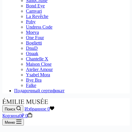
SandCruise
Bond Eye
Camvari
La Revêche
Poby
Undress Code
Moeva
One Four
Boglietti
DnuD
Opaak
Chantelle X
Maison Close
Atelier Amour
Ysabel Mora
Bye Bra
Falke
Подарочный сертификат
Избранное
0
Поиск
Корзина
0
₽
0
Меню