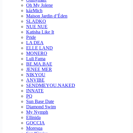
Oh My Jolene
kázMich
Maison Jardin d’Éden
SLADKO
NUE NUE
Katisha Like It
Pride
LA DEA
ELLE LAND
MONERO
Luli Fama
BE.MA.BAE
JENEE MER
NIKYOU
ANVIBE
SENDMEYOU.NAKED
INNATE
PQ
Sun Base Date
Diamond Swim
My Nymph
Ellinida
GOCCIA
Moresqa