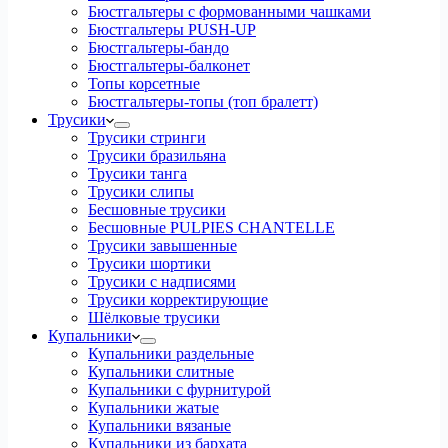
Бюстгальтеры с формованными чашками
Бюстгальтеры PUSH-UP
Бюстгальтеры-бандо
Бюстгальтеры-балконет
Топы корсетные
Бюстгальтеры-топы (топ бралетт)
Трусики
Трусики стринги
Трусики бразильяна
Трусики танга
Трусики слипы
Бесшовные трусики
Бесшовные PULPIES CHANTELLE
Трусики завышенные
Трусики шортики
Трусики с надписями
Трусики корректирующие
Шёлковые трусики
Купальники
Купальники раздельные
Купальники слитные
Купальники с фурнитурой
Купальники жатые
Купальники вязаные
Купальники из бархата