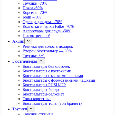
Трусики
-70%
Пояса
-60%
Корсеты
-70%
Боди
-70%
Одежда для дома
-70%
Колготки и чулки Falke
-70%
Аксессуары для груди
-50%
Посмотреть всё
Акции
Резинка для волос в подарок
Второй бюстгальтер — 30%
Трусики 3+1
Бюстгальтеры
Бюстгальтеры без косточек
Бюстгальтеры с косточками
Бюстгальтеры с мягкими чашками
Бюстгальтеры с формованными чашками
Бюстгальтеры PUSH-UP
Бюстгальтеры-бандо
Бюстгальтеры-балконет
Топы корсетные
Бюстгальтеры-топы (топ бралетт)
Трусики
Трусики стринги