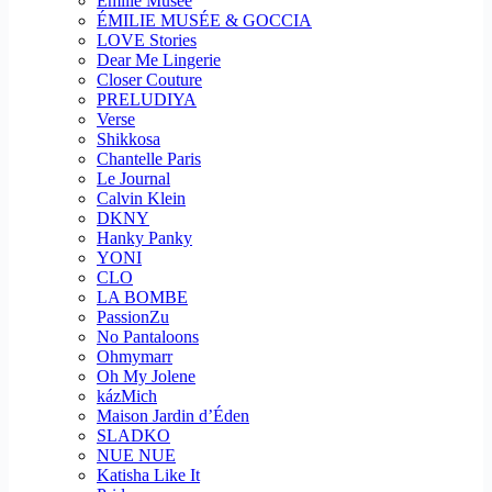
Emilie Musee
ÉMILIE MUSÉE & GOCCIA
LOVE Stories
Dear Me Lingerie
Closer Couture
PRELUDIYA
Verse
Shikkosa
Chantelle Paris
Le Journal
Calvin Klein
DKNY
Hanky Panky
YONI
CLO
LA BOMBE
PassionZu
No Pantaloons
Ohmymarr
Oh My Jolene
kázMich
Maison Jardin d’Éden
SLADKO
NUE NUE
Katisha Like It