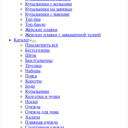
Купальники с кольцами
Купальники на завязках
Купальники с макраме
Топ-бра
Топ-бандо
Женские плавки
Женские плавки с завышенной талией
Каталог
Просмотреть всё
Бестселлеры
Шёлк
Бюстгальтеры
Трусики
Наборы
Пояса
Корсеты
Боди
Купальники
Колготки и чулки
Носки
Одежда
Одежда для дома
Халаты
Пляжная одежда
Спортивная одежда