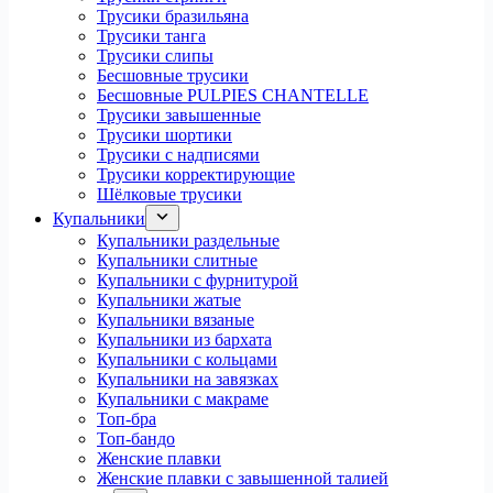
Трусики бразильяна
Трусики танга
Трусики слипы
Бесшовные трусики
Бесшовные PULPIES CHANTELLE
Трусики завышенные
Трусики шортики
Трусики с надписями
Трусики корректирующие
Шёлковые трусики
Купальники
Купальники раздельные
Купальники слитные
Купальники с фурнитурой
Купальники жатые
Купальники вязаные
Купальники из бархата
Купальники с кольцами
Купальники на завязках
Купальники с макраме
Топ-бра
Топ-бандо
Женские плавки
Женские плавки с завышенной талией