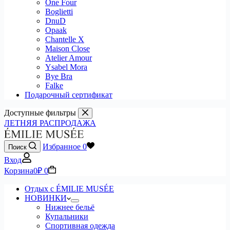
One Four
Boglietti
DnuD
Opaak
Chantelle X
Maison Close
Atelier Amour
Ysabel Mora
Bye Bra
Falke
Подарочный сертификат
Доступные фильтры
ЛЕТНЯЯ РАСПРОДАЖА
Избранное
0
Поиск
Вход
Корзина
0
₽
0
Отдых с ÉMILIE MUSÉE
НОВИНКИ
Нижнее бельё
Купальники
Спортивная одежда