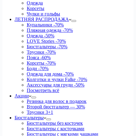
Одежда
Корсеты
Чулки и гольфы
ЛЕТНЯЯ РАСПРОДАЖА
Купальники
-70%
Пляжная одежда
-70%
Одежда
-50%
LOVE Stories
-70%
Бюстгальтеры
-70%
Трусики
-70%
Пояса
-60%
Корсеты
-70%
Боди
-70%
Одежда для дома
-70%
Колготки и чулки Falke
-70%
Аксессуары для груди
-50%
Посмотреть всё
Акции
Резинка для волос в подарок
Второй бюстгальтер — 30%
Трусики 3+1
Бюстгальтеры
Бюстгальтеры без косточек
Бюстгальтеры с косточками
Бюстгальтеры с мягкими чашками