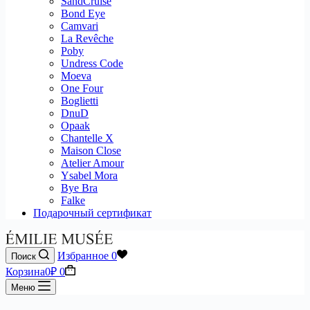
SandCruise
Bond Eye
Camvari
La Revêche
Poby
Undress Code
Moeva
One Four
Boglietti
DnuD
Opaak
Chantelle X
Maison Close
Atelier Amour
Ysabel Mora
Bye Bra
Falke
Подарочный сертификат
Избранное
0
Поиск
Корзина
0
₽
0
Меню