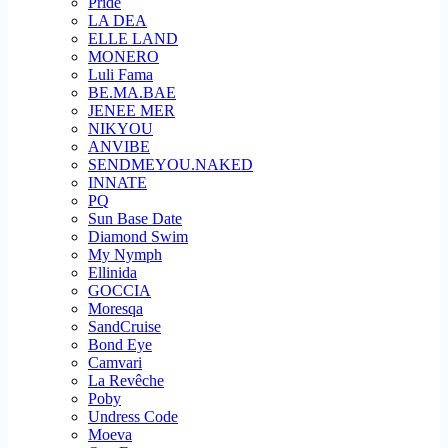
Pride
LA DEA
ELLE LAND
MONERO
Luli Fama
BE.MA.BAE
JENEE MER
NIKYOU
ANVIBE
SENDMEYOU.NAKED
INNATE
PQ
Sun Base Date
Diamond Swim
My Nymph
Ellinida
GOCCIA
Moresqa
SandCruise
Bond Eye
Camvari
La Revêche
Poby
Undress Code
Moeva