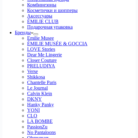
Комбинезоны
Косметички и шопперы
Аксессуары
ÉMILIE CLUB
Подарочная упаковка
Бренды
Emilie Musee
ÉMILIE MUSÉE & GOCCIA
LOVE Stories
Dear Me Lingerie
Closer Couture
PRELUDIYA
Verse
Shikkosa
Chantelle Paris
Le Journal
Calvin Klein
DKNY
Hanky Panky
YONI
CLO
LA BOMBE
PassionZu
No Pantaloons
Ohmymarr