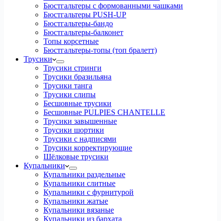
Бюстгальтеры с формованными чашками
Бюстгальтеры PUSH-UP
Бюстгальтеры-бандо
Бюстгальтеры-балконет
Топы корсетные
Бюстгальтеры-топы (топ бралетт)
Трусики
Трусики стринги
Трусики бразильяна
Трусики танга
Трусики слипы
Бесшовные трусики
Бесшовные PULPIES CHANTELLE
Трусики завышенные
Трусики шортики
Трусики с надписями
Трусики корректирующие
Шёлковые трусики
Купальники
Купальники раздельные
Купальники слитные
Купальники с фурнитурой
Купальники жатые
Купальники вязаные
Купальники из бархата