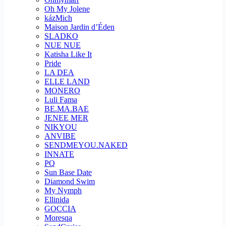
Oh My Jolene
kázMich
Maison Jardin d’Éden
SLADKO
NUE NUE
Katisha Like It
Pride
LA DEA
ELLE LAND
MONERO
Luli Fama
BE.MA.BAE
JENEE MER
NIKYOU
ANVIBE
SENDMEYOU.NAKED
INNATE
PQ
Sun Base Date
Diamond Swim
My Nymph
Ellinida
GOCCIA
Moresqa