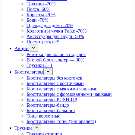
Трусики
-70%
Пояса
-60%
Корсеты
-70%
Боди
-70%
Одежда для дома
-70%
Колготки и чулки Falke
-70%
Аксессуары для груди
-50%
Посмотреть всё
Акции
Резинка для волос в подарок
Второй бюстгальтер — 30%
Трусики 3+1
Бюстгальтеры
Бюстгальтеры без косточек
Бюстгальтеры с косточками
Бюстгальтеры с мягкими чашками
Бюстгальтеры с формованными чашками
Бюстгальтеры PUSH-UP
Бюстгальтеры-бандо
Бюстгальтеры-балконет
Топы корсетные
Бюстгальтеры-топы (топ бралетт)
Трусики
Трусики стринги