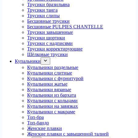
Трусики бразильяна
Трусики танга
Трусики слипы
Бесшовные трусики
Бесшовные PULPIES CHANTELLE
Трусики завышенные
Трусики шортики
Трусики с надписями
Трусики корректирующие
Шёлковые трусики
Купальники
Купальники раздельные
Купальники слитные
Купальники с фурнитурой
Купальники жатые
Купальники вязаные
Купальники из бархата
Купальники с кольцами
Купальники на завязках
Купальники с макраме
Топ-бра
Топ-бандо
Женские плавки
Женские плавки с завышенной талией