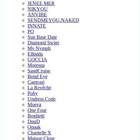
JENEE MER
NIKYOU
ANVIBE
SENDMEYOU.NAKED
INNATE
PQ
Sun Base Date
Diamond Swim
My Nymph
Ellinida
GOCCIA
Moresqa
SandCruise
Bond Eye
Camvari
La Revêche
Poby
Undress Code
Moeva
One Four
Boglietti
DnuD
Opaak
Chantelle X
Maison Close