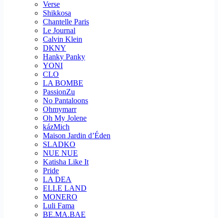
Verse
Shikkosa
Chantelle Paris
Le Journal
Calvin Klein
DKNY
Hanky Panky
YONI
CLO
LA BOMBE
PassionZu
No Pantaloons
Ohmymarr
Oh My Jolene
kázMich
Maison Jardin d’Éden
SLADKO
NUE NUE
Katisha Like It
Pride
LA DEA
ELLE LAND
MONERO
Luli Fama
BE.MA.BAE