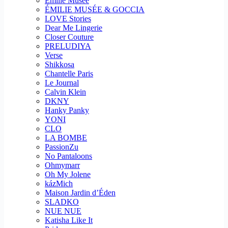
Emilie Musee
ÉMILIE MUSÉE & GOCCIA
LOVE Stories
Dear Me Lingerie
Closer Couture
PRELUDIYA
Verse
Shikkosa
Chantelle Paris
Le Journal
Calvin Klein
DKNY
Hanky Panky
YONI
CLO
LA BOMBE
PassionZu
No Pantaloons
Ohmymarr
Oh My Jolene
kázMich
Maison Jardin d’Éden
SLADKO
NUE NUE
Katisha Like It