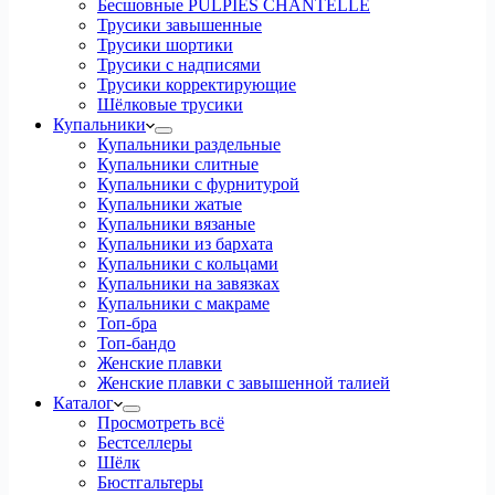
Бесшовные PULPIES CHANTELLE
Трусики завышенные
Трусики шортики
Трусики с надписями
Трусики корректирующие
Шёлковые трусики
Купальники
Купальники раздельные
Купальники слитные
Купальники с фурнитурой
Купальники жатые
Купальники вязаные
Купальники из бархата
Купальники с кольцами
Купальники на завязках
Купальники с макраме
Топ-бра
Топ-бандо
Женские плавки
Женские плавки с завышенной талией
Каталог
Просмотреть всё
Бестселлеры
Шёлк
Бюстгальтеры