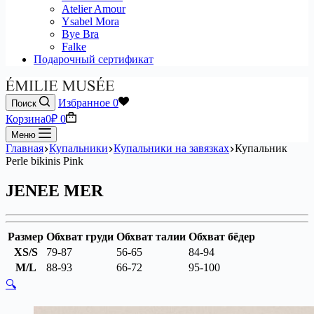
Atelier Amour
Ysabel Mora
Bye Bra
Falke
Подарочный сертификат
Избранное
0
Поиск
Корзина
0
₽
0
Меню
Главная
Купальники
Купальники на завязках
Купальник
Perle bikinis Pink
JENEE MER
Размер
Обхват груди
Обхват талии
Обхват бёдер
XS/S
79-87
56-65
84-94
M/L
88-93
66-72
95-100
🔍