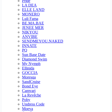
Pride
LA DEA
ELLE LAND
MONERO
Luli Fama
BE.MA.BAE
JENEE MER
NIKYOU
ANVIBE
SENDMEYOU.NAKED
INNATE
PQ
Sun Base Date
Diamond Swim
My Nymph
Ellinida
GOCCIA
Moresqa
SandCruise
Bond Eye
Camvari
La Revêche
Poby
Undress Code
Moeva