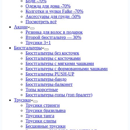
Боди
-70%
Одежда для дома
-70%
Колготки и чулки Falke
-70%
Аксессуары для груди
-50%
Посмотреть всё
Акции
Резинка для волос в подарок
Второй бюстгальтер — 30%
Трусики 3+1
Бюстгальтеры
Бюстгальтеры без косточек
Бюстгальтеры с косточками
Бюстгальтеры с мягкими чашками
Бюстгальтеры с формованными чашками
Бюстгальтеры PUSH-UP
Бюстгальтеры-бандо
Бюстгальтеры-балконет
Топы корсетные
Бюстгальтеры-топы (топ бралетт)
Трусики
Трусики стринги
Трусики бразильяна
Трусики танга
Трусики слипы
Бесшовные трусики