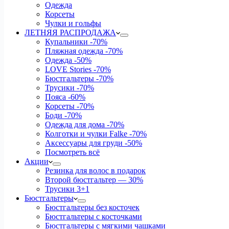
Одежда
Корсеты
Чулки и гольфы
ЛЕТНЯЯ РАСПРОДАЖА
Купальники
-70%
Пляжная одежда
-70%
Одежда
-50%
LOVE Stories
-70%
Бюстгальтеры
-70%
Трусики
-70%
Пояса
-60%
Корсеты
-70%
Боди
-70%
Одежда для дома
-70%
Колготки и чулки Falke
-70%
Аксессуары для груди
-50%
Посмотреть всё
Акции
Резинка для волос в подарок
Второй бюстгальтер — 30%
Трусики 3+1
Бюстгальтеры
Бюстгальтеры без косточек
Бюстгальтеры с косточками
Бюстгальтеры с мягкими чашками