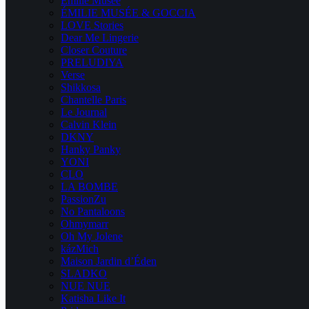
Emilie Musee
ÉMILIE MUSÉE & GOCCIA
LOVE Stories
Dear Me Lingerie
Closer Couture
PRELUDIYA
Verse
Shikkosa
Chantelle Paris
Le Journal
Calvin Klein
DKNY
Hanky Panky
YONI
CLO
LA BOMBE
PassionZu
No Pantaloons
Ohmymarr
Oh My Jolene
kázMich
Maison Jardin d’Éden
SLADKO
NUE NUE
Katisha Like It