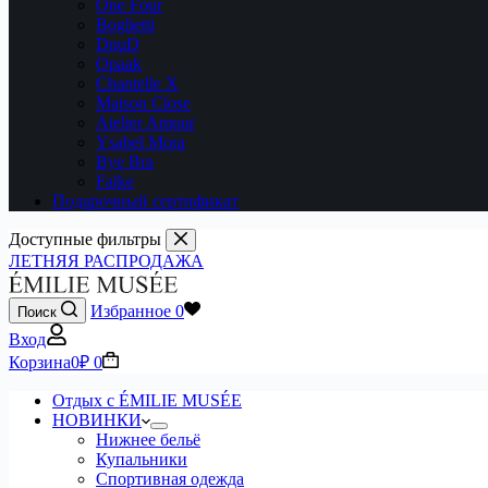
One Four
Boglietti
DnuD
Opaak
Chantelle X
Maison Close
Atelier Amour
Ysabel Mora
Bye Bra
Falke
Подарочный сертификат
Доступные фильтры
ЛЕТНЯЯ РАСПРОДАЖА
Избранное
0
Поиск
Вход
Корзина
0
₽
0
Отдых с ÉMILIE MUSÉE
НОВИНКИ
Нижнее бельё
Купальники
Спортивная одежда