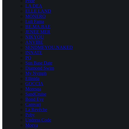
Pride
LA DEA
ELLE LAND
MONERO
Luli Fama
BE.MA.BAE
JENEE MER
NIKYOU
ANVIBE
SENDMEYOU.NAKED
INNATE
PQ
Sun Base Date
Diamond Swim
My Nymph
Ellinida
GOCCIA
Moresqa
SandCruise
Bond Eye
Camvari
La Revêche
Poby
Undress Code
Moeva