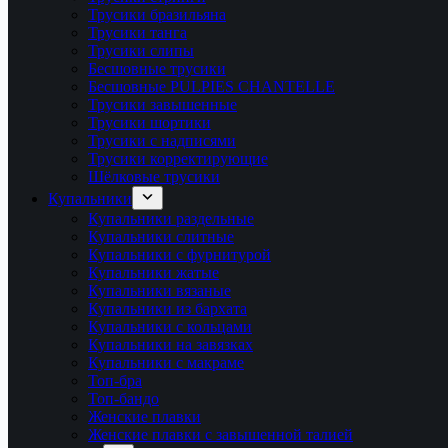
Трусики бразильяна
Трусики танга
Трусики слипы
Бесшовные трусики
Бесшовные PULPIES CHANTELLE
Трусики завышенные
Трусики шортики
Трусики с надписями
Трусики корректирующие
Шёлковые трусики
Купальники
Купальники раздельные
Купальники слитные
Купальники с фурнитурой
Купальники жатые
Купальники вязаные
Купальники из бархата
Купальники с кольцами
Купальники на завязках
Купальники с макраме
Топ-бра
Топ-бандо
Женские плавки
Женские плавки с завышенной талией