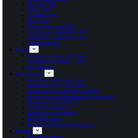
Трусики
-70%
Пояса
-60%
Корсеты
-70%
Боди
-70%
Одежда для дома
-70%
Колготки и чулки Falke
-70%
Аксессуары для груди
-50%
Посмотреть всё
Акции
Резинка для волос в подарок
Второй бюстгальтер — 30%
Трусики 3+1
Бюстгальтеры
Бюстгальтеры без косточек
Бюстгальтеры с косточками
Бюстгальтеры с мягкими чашками
Бюстгальтеры с формованными чашками
Бюстгальтеры PUSH-UP
Бюстгальтеры-бандо
Бюстгальтеры-балконет
Топы корсетные
Бюстгальтеры-топы (топ бралетт)
Трусики
Трусики стринги