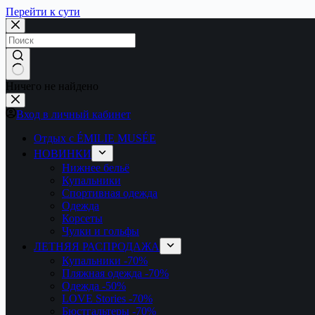
Перейти к сути
Ничего не найдено
Вход в личный кабинет
Отдых с ÉMILIE MUSÉE
НОВИНКИ
Нижнее бельё
Купальники
Спортивная одежда
Одежда
Корсеты
Чулки и гольфы
ЛЕТНЯЯ РАСПРОДАЖА
Купальники
-70%
Пляжная одежда
-70%
Одежда
-50%
LOVE Stories
-70%
Бюстгальтеры
-70%