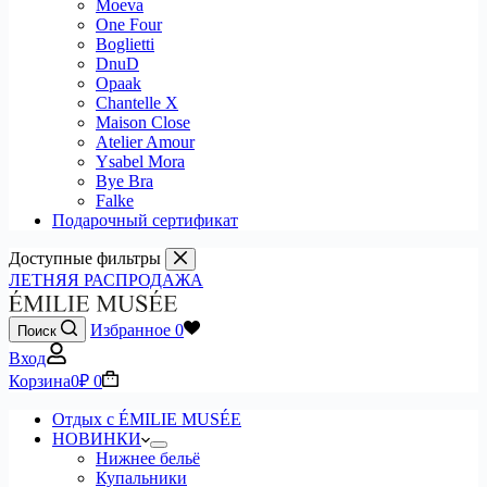
Moeva
One Four
Boglietti
DnuD
Opaak
Chantelle X
Maison Close
Atelier Amour
Ysabel Mora
Bye Bra
Falke
Подарочный сертификат
Доступные фильтры
ЛЕТНЯЯ РАСПРОДАЖА
Избранное
0
Поиск
Вход
Корзина
0
₽
0
Отдых с ÉMILIE MUSÉE
НОВИНКИ
Нижнее бельё
Купальники