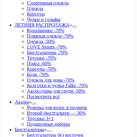
Спортивная одежда
Одежда
Корсеты
Чулки и гольфы
ЛЕТНЯЯ РАСПРОДАЖА
Купальники
-70%
Пляжная одежда
-70%
Одежда
-50%
LOVE Stories
-70%
Бюстгальтеры
-70%
Трусики
-70%
Пояса
-60%
Корсеты
-70%
Боди
-70%
Одежда для дома
-70%
Колготки и чулки Falke
-70%
Аксессуары для груди
-50%
Посмотреть всё
Акции
Резинка для волос в подарок
Второй бюстгальтер — 30%
Трусики 3+1
Подарочные наборы
Бюстгальтеры
Бюстгальтеры без косточек