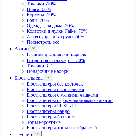
Трусики
-70%
Пояса
-60%
Корсеты
-70%
Боди
-70%
Одежда для дома
-70%
Колготки и чулки Falke
-70%
Аксессуары для груди
-50%
Посмотреть всё
Акции
Резинка для волос в подарок
Второй бюстгальтер — 30%
Трусики 3+1
Подарочные наборы
Бюстгальтеры
Бюстгальтеры без косточек
Бюстгальтеры с косточками
Бюстгальтеры с мягкими чашками
Бюстгальтеры с формованными чашками
Бюстгальтеры PUSH-UP
Бюстгальтеры-бандо
Бюстгальтеры-балконет
Топы корсетные
Бюстгальтеры-топы (топ бралетт)
Трусики