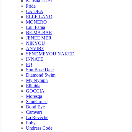
Katisha Like It
Pride
LA DEA
ELLE LAND
MONERO
Luli Fama
BE.MA.BAE
JENEE MER
NIKYOU
ANVIBE
SENDMEYOU.NAKED
INNATE
PQ
Sun Base Date
Diamond Swim
My Nymph
Ellinida
GOCCIA
Moresqa
SandCruise
Bond Eye
Camvari
La Revêche
Poby
Undress Code