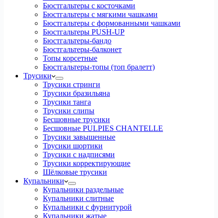
Бюстгальтеры с косточками
Бюстгальтеры с мягкими чашками
Бюстгальтеры с формованными чашками
Бюстгальтеры PUSH-UP
Бюстгальтеры-бандо
Бюстгальтеры-балконет
Топы корсетные
Бюстгальтеры-топы (топ бралетт)
Трусики
Трусики стринги
Трусики бразильяна
Трусики танга
Трусики слипы
Бесшовные трусики
Бесшовные PULPIES CHANTELLE
Трусики завышенные
Трусики шортики
Трусики с надписями
Трусики корректирующие
Шёлковые трусики
Купальники
Купальники раздельные
Купальники слитные
Купальники с фурнитурой
Купальники жатые