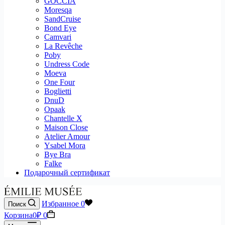
GOCCIA
Moresqa
SandCruise
Bond Eye
Camvari
La Revêche
Poby
Undress Code
Moeva
One Four
Boglietti
DnuD
Opaak
Chantelle X
Maison Close
Atelier Amour
Ysabel Mora
Bye Bra
Falke
Подарочный сертификат
Избранное
0
Поиск
Корзина
0
₽
0