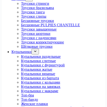
Трусики стринги
Трусики бразильяна
Трусики танга
Трусики слипы
Бесшовные трусики
Бесшовные PULPIES CHANTELLE
Трусики завышенные
Трусики шортики
Трусики с надписями
Трусики корректирующие
Шёлковые трусики
Купальники
Купальники раздельные
Купальники слитные
Купальники с фурнитурой
Купальники жатые
Купальники вязаные
Купальники из бархата
Купальники с кольцами
Купальники на завязках
Купальники с макраме
Топ-бра
Топ-бандо
Женские плавки