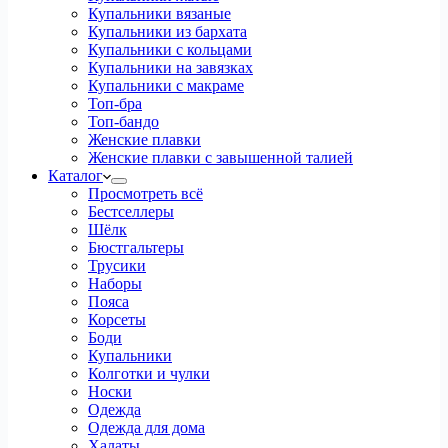
Купальники вязаные
Купальники из бархата
Купальники с кольцами
Купальники на завязках
Купальники с макраме
Топ-бра
Топ-бандо
Женские плавки
Женские плавки с завышенной талией
Каталог
Просмотреть всё
Бестселлеры
Шёлк
Бюстгальтеры
Трусики
Наборы
Пояса
Корсеты
Боди
Купальники
Колготки и чулки
Носки
Одежда
Одежда для дома
Халаты