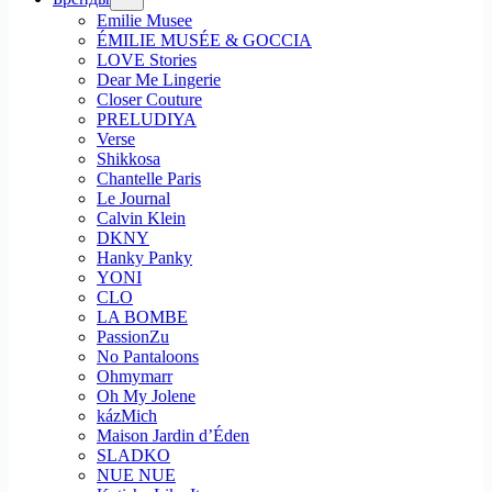
Emilie Musee
ÉMILIE MUSÉE & GOCCIA
LOVE Stories
Dear Me Lingerie
Closer Couture
PRELUDIYA
Verse
Shikkosa
Chantelle Paris
Le Journal
Calvin Klein
DKNY
Hanky Panky
YONI
CLO
LA BOMBE
PassionZu
No Pantaloons
Ohmymarr
Oh My Jolene
kázMich
Maison Jardin d’Éden
SLADKO
NUE NUE