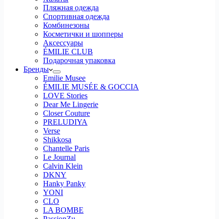
Пляжная одежда
Спортивная одежда
Комбинезоны
Косметички и шопперы
Аксессуары
ÉMILIE CLUB
Подарочная упаковка
Бренды
Emilie Musee
ÉMILIE MUSÉE & GOCCIA
LOVE Stories
Dear Me Lingerie
Closer Couture
PRELUDIYA
Verse
Shikkosa
Chantelle Paris
Le Journal
Calvin Klein
DKNY
Hanky Panky
YONI
CLO
LA BOMBE
PassionZu