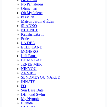
No Pantaloons
Ohmymarr
Oh My Jolene
kázMich
Maison Jardin d’Éden
SLADKO
NUE NUE
Katisha Like It
Pride
LA DEA
ELLE LAND
MONERO
Luli Fama
BE.MA.BAE
JENEE MER
NIKYOU
ANVIBE
SENDMEYOU.NAKED
INNATE
PQ
Sun Base Date
Diamond Swim
My Nymph
Ellinida