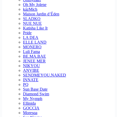
Oh My Jolene
kázMich
Maison Jardin d’Éden
SLADKO
NUE NUE
Katisha Like It
Pride
LA DEA
ELLE LAND
MONERO
Luli Fama
BE.MA.BAE
JENEE MER
NIKYOU
ANVIBE
SENDMEYOU.NAKED
INNATE
PQ
Sun Base Date
Diamond Swim
My Nymph
Ellinida
GOCCIA
Moresqa