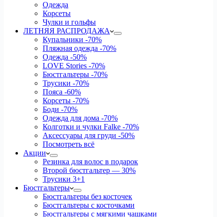
Одежда
Корсеты
Чулки и гольфы
ЛЕТНЯЯ РАСПРОДАЖА
Купальники
-70%
Пляжная одежда
-70%
Одежда
-50%
LOVE Stories
-70%
Бюстгальтеры
-70%
Трусики
-70%
Пояса
-60%
Корсеты
-70%
Боди
-70%
Одежда для дома
-70%
Колготки и чулки Falke
-70%
Аксессуары для груди
-50%
Посмотреть всё
Акции
Резинка для волос в подарок
Второй бюстгальтер — 30%
Трусики 3+1
Бюстгальтеры
Бюстгальтеры без косточек
Бюстгальтеры с косточками
Бюстгальтеры с мягкими чашками