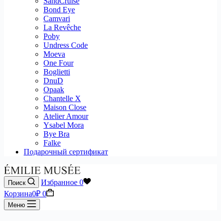
SandCruise
Bond Eye
Camvari
La Revêche
Poby
Undress Code
Moeva
One Four
Boglietti
DnuD
Opaak
Chantelle X
Maison Close
Atelier Amour
Ysabel Mora
Bye Bra
Falke
Подарочный сертификат
Избранное
0
Поиск
Корзина
0
₽
0
Меню