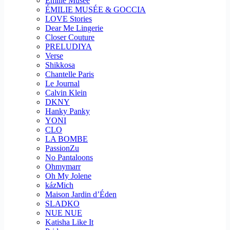
Emilie Musee
ÉMILIE MUSÉE & GOCCIA
LOVE Stories
Dear Me Lingerie
Closer Couture
PRELUDIYA
Verse
Shikkosa
Chantelle Paris
Le Journal
Calvin Klein
DKNY
Hanky Panky
YONI
CLO
LA BOMBE
PassionZu
No Pantaloons
Ohmymarr
Oh My Jolene
kázMich
Maison Jardin d’Éden
SLADKO
NUE NUE
Katisha Like It