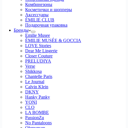
Комбинезоны
Косметички и шопперы
Аксессуары
ÉMILIE CLUB
Подарочная упаковка
Бренды
Emilie Musee
ÉMILIE MUSÉE & GOCCIA
LOVE Stories
Dear Me Lingerie
Closer Couture
PRELUDIYA
Verse
Shikkosa
Chantelle Paris
Le Journal
Calvin Klein
DKNY
Hanky Panky
YONI
CLO
LA BOMBE
PassionZu
No Pantaloons
Ohmymarr