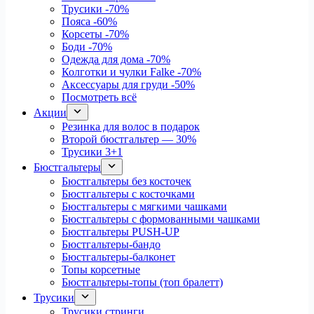
Трусики
-70%
Пояса
-60%
Корсеты
-70%
Боди
-70%
Одежда для дома
-70%
Колготки и чулки Falke
-70%
Аксессуары для груди
-50%
Посмотреть всё
Акции
Резинка для волос в подарок
Второй бюстгальтер — 30%
Трусики 3+1
Бюстгальтеры
Бюстгальтеры без косточек
Бюстгальтеры с косточками
Бюстгальтеры с мягкими чашками
Бюстгальтеры с формованными чашками
Бюстгальтеры PUSH-UP
Бюстгальтеры-бандо
Бюстгальтеры-балконет
Топы корсетные
Бюстгальтеры-топы (топ бралетт)
Трусики
Трусики стринги