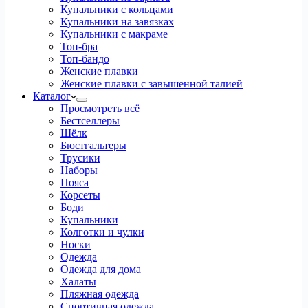
Купальники с кольцами
Купальники на завязках
Купальники с макраме
Топ-бра
Топ-бандо
Женские плавки
Женские плавки с завышенной талией
Каталог
Просмотреть всё
Бестселлеры
Шёлк
Бюстгальтеры
Трусики
Наборы
Пояса
Корсеты
Боди
Купальники
Колготки и чулки
Носки
Одежда
Одежда для дома
Халаты
Пляжная одежда
Спортивная одежда