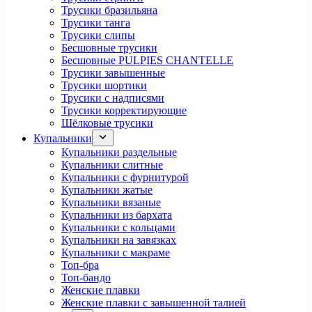
Трусики бразильяна
Трусики танга
Трусики слипы
Бесшовные трусики
Бесшовные PULPIES CHANTELLE
Трусики завышенные
Трусики шортики
Трусики с надписями
Трусики корректирующие
Шёлковые трусики
Купальники
Купальники раздельные
Купальники слитные
Купальники с фурнитурой
Купальники жатые
Купальники вязаные
Купальники из бархата
Купальники с кольцами
Купальники на завязках
Купальники с макраме
Топ-бра
Топ-бандо
Женские плавки
Женские плавки с завышенной талией