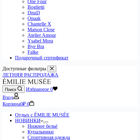
One Four
Boglietti
DnuD
Opaak
Chantelle X
Maison Close
Atelier Amour
Ysabel Mora
Bye Bra
Falke
Подарочный сертификат
Доступные фильтры
ЛЕТНЯЯ РАСПРОДАЖА
Избранное
0
Поиск
Вход
Корзина
0
₽
0
Отдых с ÉMILIE MUSÉE
НОВИНКИ
Нижнее бельё
Купальники
Спортивная одежда