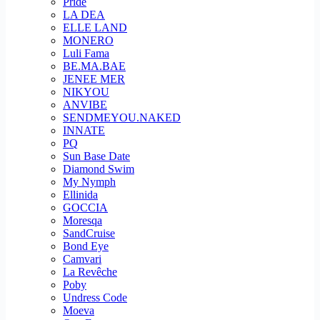
Pride
LA DEA
ELLE LAND
MONERO
Luli Fama
BE.MA.BAE
JENEE MER
NIKYOU
ANVIBE
SENDMEYOU.NAKED
INNATE
PQ
Sun Base Date
Diamond Swim
My Nymph
Ellinida
GOCCIA
Moresqa
SandCruise
Bond Eye
Camvari
La Revêche
Poby
Undress Code
Moeva