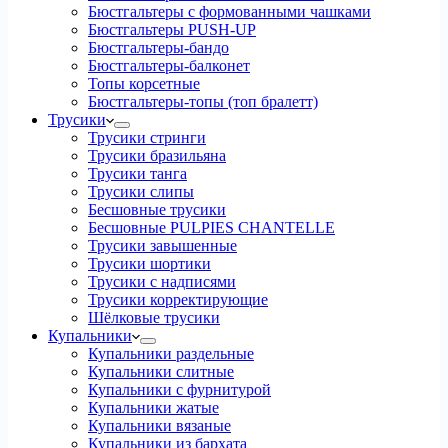
Бюстгальтеры с формованными чашками
Бюстгальтеры PUSH-UP
Бюстгальтеры-бандо
Бюстгальтеры-балконет
Топы корсетные
Бюстгальтеры-топы (топ бралетт)
Трусики
Трусики стринги
Трусики бразильяна
Трусики танга
Трусики слипы
Бесшовные трусики
Бесшовные PULPIES CHANTELLE
Трусики завышенные
Трусики шортики
Трусики с надписями
Трусики корректирующие
Шёлковые трусики
Купальники
Купальники раздельные
Купальники слитные
Купальники с фурнитурой
Купальники жатые
Купальники вязаные
Купальники из бархата