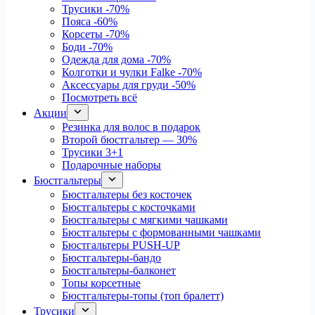
Трусики
-70%
Пояса
-60%
Корсеты
-70%
Боди
-70%
Одежда для дома
-70%
Колготки и чулки Falke
-70%
Аксессуары для груди
-50%
Посмотреть всё
Акции
Резинка для волос в подарок
Второй бюстгальтер — 30%
Трусики 3+1
Подарочные наборы
Бюстгальтеры
Бюстгальтеры без косточек
Бюстгальтеры с косточками
Бюстгальтеры с мягкими чашками
Бюстгальтеры с формованными чашками
Бюстгальтеры PUSH-UP
Бюстгальтеры-бандо
Бюстгальтеры-балконет
Топы корсетные
Бюстгальтеры-топы (топ бралетт)
Трусики