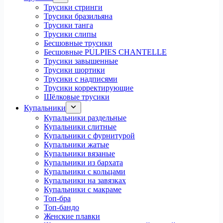
Трусики стринги
Трусики бразильяна
Трусики танга
Трусики слипы
Бесшовные трусики
Бесшовные PULPIES CHANTELLE
Трусики завышенные
Трусики шортики
Трусики с надписями
Трусики корректирующие
Шёлковые трусики
Купальники
Купальники раздельные
Купальники слитные
Купальники с фурнитурой
Купальники жатые
Купальники вязаные
Купальники из бархата
Купальники с кольцами
Купальники на завязках
Купальники с макраме
Топ-бра
Топ-бандо
Женские плавки