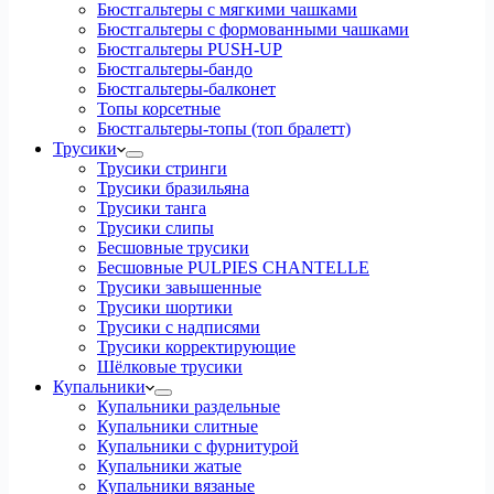
Бюстгальтеры с мягкими чашками
Бюстгальтеры с формованными чашками
Бюстгальтеры PUSH-UP
Бюстгальтеры-бандо
Бюстгальтеры-балконет
Топы корсетные
Бюстгальтеры-топы (топ бралетт)
Трусики
Трусики стринги
Трусики бразильяна
Трусики танга
Трусики слипы
Бесшовные трусики
Бесшовные PULPIES CHANTELLE
Трусики завышенные
Трусики шортики
Трусики с надписями
Трусики корректирующие
Шёлковые трусики
Купальники
Купальники раздельные
Купальники слитные
Купальники с фурнитурой
Купальники жатые
Купальники вязаные