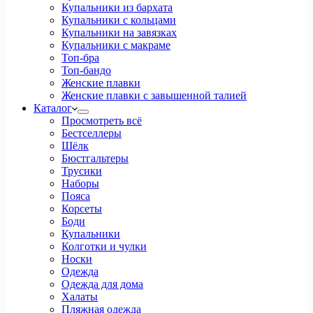
Купальники из бархата
Купальники с кольцами
Купальники на завязках
Купальники с макраме
Топ-бра
Топ-бандо
Женские плавки
Женские плавки с завышенной талией
Каталог
Просмотреть всё
Бестселлеры
Шёлк
Бюстгальтеры
Трусики
Наборы
Пояса
Корсеты
Боди
Купальники
Колготки и чулки
Носки
Одежда
Одежда для дома
Халаты
Пляжная одежда