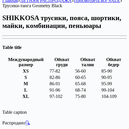
Главная
ЛЕТНЯЯ РАСПРОДАЖА
Просмотреть всё SALE
Трусики-танга Geometry Black
SHIKKOSA трусики, пояса, шортики,
майки, комбинации, пеньюары
Table title
Международный
Обхват
Обхват
Обхват
размер
груди
талии
бедер
XS
77-82
56-60
85-90
S
82-86
60-65
90-95
M
86-91
65-68
95-99
L
91-96
68-74
99-104
XL
97-102
75-80
104-109
Table caption
Распродано
🔍