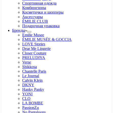
Спортивная одежда
Комбинезоны
Косметички и шопперы
Аксессуары
ÉMILIE CLUB
Подарочная упаковка
Бренды
Emilie Musee
ÉMILIE MUSÉE & GOCCIA
LOVE Stories
Dear Me Lingerie
Closer Couture
PRELUDIYA
Verse
Shikkosa
Chantelle Paris
Le Journal
Calvin Klein
DKNY
Hanky Panky
YONI
CLO
LA BOMBE
PassionZu
No Pantaloons