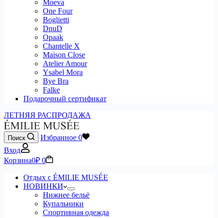
Moeva
One Four
Boglietti
DnuD
Opaak
Chantelle X
Maison Close
Atelier Amour
Ysabel Mora
Bye Bra
Falke
Подарочный сертификат
ЛЕТНЯЯ РАСПРОДАЖА
Избранное
0
Поиск
Вход
Корзина
0
₽
0
Отдых с ÉMILIE MUSÉE
НОВИНКИ
Нижнее бельё
Купальники
Спортивная одежда