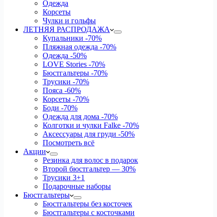
Одежда
Корсеты
Чулки и гольфы
ЛЕТНЯЯ РАСПРОДАЖА
Купальники
-70%
Пляжная одежда
-70%
Одежда
-50%
LOVE Stories
-70%
Бюстгальтеры
-70%
Трусики
-70%
Пояса
-60%
Корсеты
-70%
Боди
-70%
Одежда для дома
-70%
Колготки и чулки Falke
-70%
Аксессуары для груди
-50%
Посмотреть всё
Акции
Резинка для волос в подарок
Второй бюстгальтер — 30%
Трусики 3+1
Подарочные наборы
Бюстгальтеры
Бюстгальтеры без косточек
Бюстгальтеры с косточками