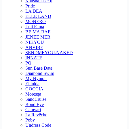
Katisha Like It
Pride
LA DEA
ELLE LAND
MONERO
Luli Fama
BE.MA.BAE
JENEE MER
NIKYOU
ANVIBE
SENDMEYOU.NAKED
INNATE
PQ
Sun Base Date
Diamond Swim
My Nymph
Ellinida
GOCCIA
Moresqa
SandCruise
Bond Eye
Camvari
La Revêche
Poby
Undress Code