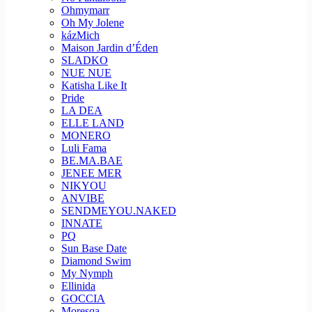
Ohmymarr
Oh My Jolene
kázMich
Maison Jardin d’Éden
SLADKO
NUE NUE
Katisha Like It
Pride
LA DEA
ELLE LAND
MONERO
Luli Fama
BE.MA.BAE
JENEE MER
NIKYOU
ANVIBE
SENDMEYOU.NAKED
INNATE
PQ
Sun Base Date
Diamond Swim
My Nymph
Ellinida
GOCCIA
Moresqa