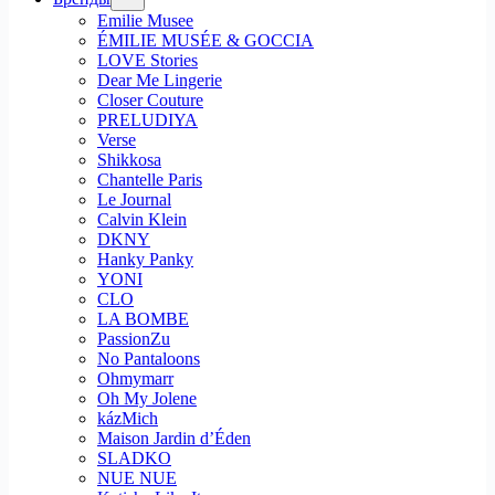
Emilie Musee
ÉMILIE MUSÉE & GOCCIA
LOVE Stories
Dear Me Lingerie
Closer Couture
PRELUDIYA
Verse
Shikkosa
Chantelle Paris
Le Journal
Calvin Klein
DKNY
Hanky Panky
YONI
CLO
LA BOMBE
PassionZu
No Pantaloons
Ohmymarr
Oh My Jolene
kázMich
Maison Jardin d’Éden
SLADKO
NUE NUE