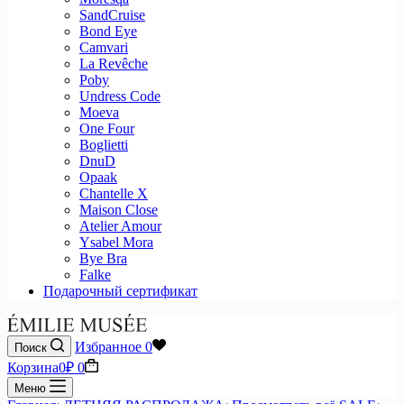
SandCruise
Bond Eye
Camvari
La Revêche
Poby
Undress Code
Moeva
One Four
Boglietti
DnuD
Opaak
Chantelle X
Maison Close
Atelier Amour
Ysabel Mora
Bye Bra
Falke
Подарочный сертификат
Избранное
0
Поиск
Корзина
0
₽
0
Меню