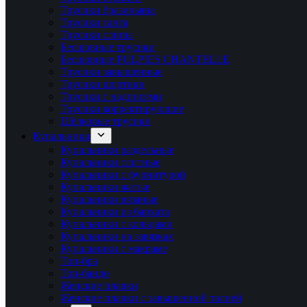
Трусики бразильяна
Трусики танга
Трусики слипы
Бесшовные трусики
Бесшовные PULPIES CHANTELLE
Трусики завышенные
Трусики шортики
Трусики с надписями
Трусики корректирующие
Шёлковые трусики
Купальники
Купальники раздельные
Купальники слитные
Купальники с фурнитурой
Купальники жатые
Купальники вязаные
Купальники из бархата
Купальники с кольцами
Купальники на завязках
Купальники с макраме
Топ-бра
Топ-бандо
Женские плавки
Женские плавки с завышенной талией