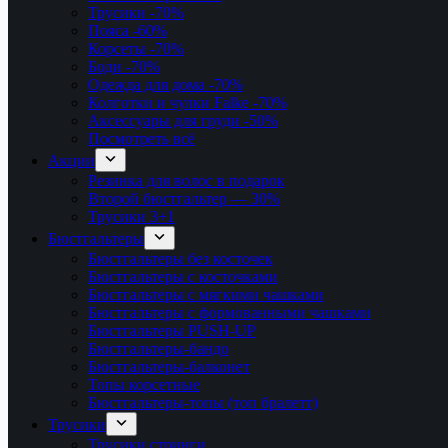
Трусики
-70%
Пояса
-60%
Корсеты
-70%
Боди
-70%
Одежда для дома
-70%
Колготки и чулки Falke
-70%
Аксессуары для груди
-50%
Посмотреть всё
Акции
Резинка для волос в подарок
Второй бюстгальтер — 30%
Трусики 3+1
Бюстгальтеры
Бюстгальтеры без косточек
Бюстгальтеры с косточками
Бюстгальтеры с мягкими чашками
Бюстгальтеры с формованными чашками
Бюстгальтеры PUSH-UP
Бюстгальтеры-бандо
Бюстгальтеры-балконет
Топы корсетные
Бюстгальтеры-топы (топ бралетт)
Трусики
Трусики стринги