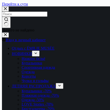
Перейти к сути
Ничего не найдено
Вход в личный кабинет
Отдых с ÉMILIE MUSÉE
НОВИНКИ
Нижнее бельё
Купальники
Спортивная одежда
Одежда
Корсеты
Чулки и гольфы
ЛЕТНЯЯ РАСПРОДАЖА
Купальники
-70%
Пляжная одежда
-70%
Одежда
-50%
LOVE Stories
-70%
Бюстгальтеры
-70%