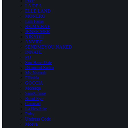
Pride
LA DEA
ELLE LAND
MONERO
Luli Fama
BE.MA.BAE
JENEE MER
NIKYOU
ANVIBE
SENDMEYOU.NAKED
INNATE
PQ
Sun Base Date
Diamond Swim
My Nymph
Ellinida
GOCCIA
Moresqa
SandCruise
Bond Eye
Camvari
La Revêche
Poby
Undress Code
Moeva