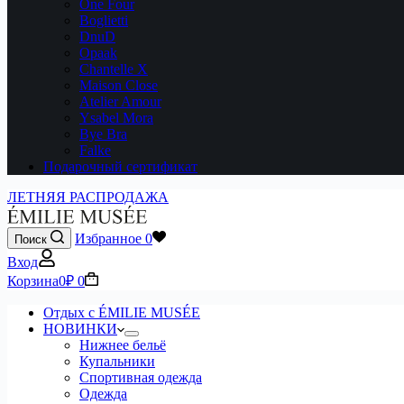
One Four
Boglietti
DnuD
Opaak
Chantelle X
Maison Close
Atelier Amour
Ysabel Mora
Bye Bra
Falke
Подарочный сертификат
ЛЕТНЯЯ РАСПРОДАЖА
Избранное
0
Поиск
Вход
Корзина
0
₽
0
Отдых с ÉMILIE MUSÉE
НОВИНКИ
Нижнее бельё
Купальники
Спортивная одежда
Одежда