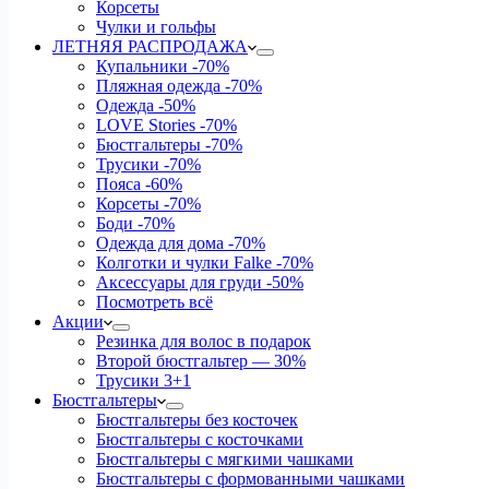
Корсеты
Чулки и гольфы
ЛЕТНЯЯ РАСПРОДАЖА
Купальники
-70%
Пляжная одежда
-70%
Одежда
-50%
LOVE Stories
-70%
Бюстгальтеры
-70%
Трусики
-70%
Пояса
-60%
Корсеты
-70%
Боди
-70%
Одежда для дома
-70%
Колготки и чулки Falke
-70%
Аксессуары для груди
-50%
Посмотреть всё
Акции
Резинка для волос в подарок
Второй бюстгальтер — 30%
Трусики 3+1
Бюстгальтеры
Бюстгальтеры без косточек
Бюстгальтеры с косточками
Бюстгальтеры с мягкими чашками
Бюстгальтеры с формованными чашками