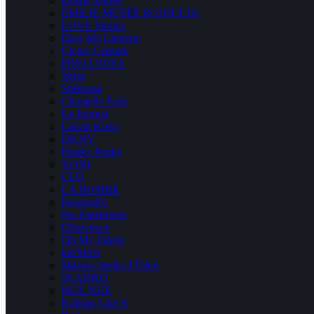
Emilie Musee
ÉMILIE MUSÉE & GOCCIA
LOVE Stories
Dear Me Lingerie
Closer Couture
PRELUDIYA
Verse
Shikkosa
Chantelle Paris
Le Journal
Calvin Klein
DKNY
Hanky Panky
YONI
CLO
LA BOMBE
PassionZu
No Pantaloons
Ohmymarr
Oh My Jolene
kázMich
Maison Jardin d’Éden
SLADKO
NUE NUE
Katisha Like It