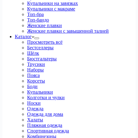
Купальники на завязках
Купальники с макраме
Топ-бра
Топ-бандо
Женские плавки
Женские плавки с завышенной талией
Каталог
Просмотреть всё
Бестселлеры
Шёлк
Бюстгальтеры
Трусики
Наборы
Пояса
Корсеты
Боди
Купальники
Колготки и чулки
Носки
Одежда
Одежда для дома
Халаты
Пляжная одежда
Спортивная одежда
Комбинезоны