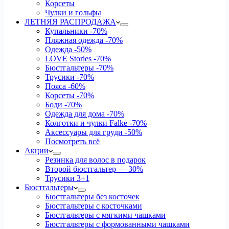
Корсеты
Чулки и гольфы
ЛЕТНЯЯ РАСПРОДАЖА
Купальники
-70%
Пляжная одежда
-70%
Одежда
-50%
LOVE Stories
-70%
Бюстгальтеры
-70%
Трусики
-70%
Пояса
-60%
Корсеты
-70%
Боди
-70%
Одежда для дома
-70%
Колготки и чулки Falke
-70%
Аксессуары для груди
-50%
Посмотреть всё
Акции
Резинка для волос в подарок
Второй бюстгальтер — 30%
Трусики 3+1
Бюстгальтеры
Бюстгальтеры без косточек
Бюстгальтеры с косточками
Бюстгальтеры с мягкими чашками
Бюстгальтеры с формованными чашками