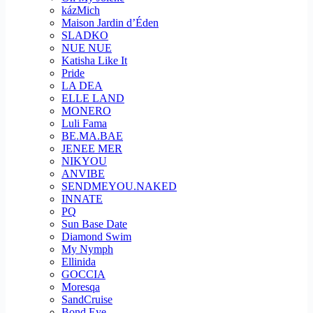
kázMich
Maison Jardin d’Éden
SLADKO
NUE NUE
Katisha Like It
Pride
LA DEA
ELLE LAND
MONERO
Luli Fama
BE.MA.BAE
JENEE MER
NIKYOU
ANVIBE
SENDMEYOU.NAKED
INNATE
PQ
Sun Base Date
Diamond Swim
My Nymph
Ellinida
GOCCIA
Moresqa
SandCruise
Bond Eye