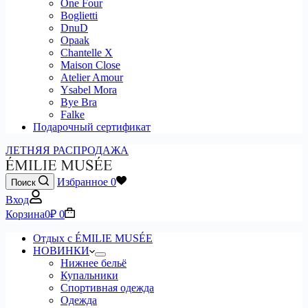
One Four
Boglietti
DnuD
Opaak
Chantelle X
Maison Close
Atelier Amour
Ysabel Mora
Bye Bra
Falke
Подарочный сертификат
ЛЕТНЯЯ РАСПРОДАЖА
Избранное
0
Поиск
Вход
Корзина
0
₽
0
Отдых с ÉMILIE MUSÉE
НОВИНКИ
Нижнее бельё
Купальники
Спортивная одежда
Одежда