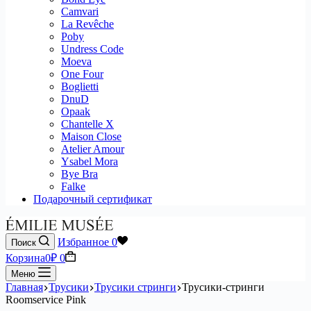
Camvari
La Revêche
Poby
Undress Code
Moeva
One Four
Boglietti
DnuD
Opaak
Chantelle X
Maison Close
Atelier Amour
Ysabel Mora
Bye Bra
Falke
Подарочный сертификат
Избранное
0
Поиск
Корзина
0
₽
0
Меню
Главная
Трусики
Трусики стринги
Трусики-стринги
Roomservice Pink