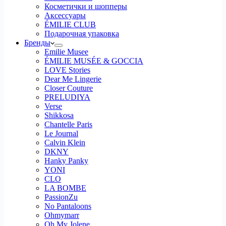
Косметички и шопперы
Аксессуары
ÉMILIE CLUB
Подарочная упаковка
Бренды
Emilie Musee
ÉMILIE MUSÉE & GOCCIA
LOVE Stories
Dear Me Lingerie
Closer Couture
PRELUDIYA
Verse
Shikkosa
Chantelle Paris
Le Journal
Calvin Klein
DKNY
Hanky Panky
YONI
CLO
LA BOMBE
PassionZu
No Pantaloons
Ohmymarr
Oh My Jolene