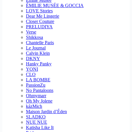
Emilie Musee
ÉMILIE MUSÉE & GOCCIA
LOVE Stories
Dear Me Lingerie
Closer Couture
PRELUDIYA
Verse
Shikkosa
Chantelle Paris
Le Journal
Calvin Klein
DKNY
Hanky Panky
YONI
CLO
LA BOMBE
PassionZu
No Pantaloons
Ohmymarr
Oh My Jolene
kázMich
Maison Jardin d’Éden
SLADKO
NUE NUE
Katisha Like It