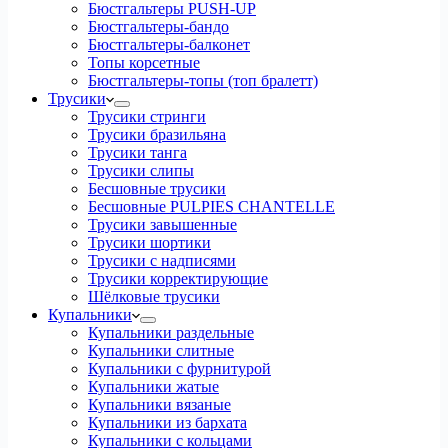
Бюстгальтеры PUSH-UP
Бюстгальтеры-бандо
Бюстгальтеры-балконет
Топы корсетные
Бюстгальтеры-топы (топ бралетт)
Трусики
Трусики стринги
Трусики бразильяна
Трусики танга
Трусики слипы
Бесшовные трусики
Бесшовные PULPIES CHANTELLE
Трусики завышенные
Трусики шортики
Трусики с надписями
Трусики корректирующие
Шёлковые трусики
Купальники
Купальники раздельные
Купальники слитные
Купальники с фурнитурой
Купальники жатые
Купальники вязаные
Купальники из бархата
Купальники с кольцами