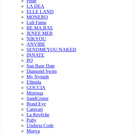
Pride
LA DEA
ELLE LAND
MONERO
Luli Fama
BE.MA.BAE
JENEE MER
NIKYOU
ANVIBE
SENDMEYOU.NAKED
INNATE
PQ
Sun Base Date
Diamond Swim
My Nymph
Ellinida
GOCCIA
Moresqa
SandCruise
Bond Eye
Camvari
La Revêche
Poby
Undress Code
Moeva