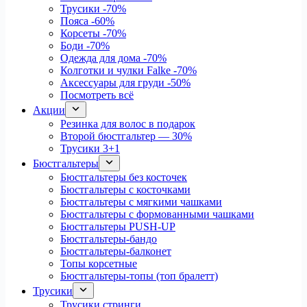
Трусики
-70%
Пояса
-60%
Корсеты
-70%
Боди
-70%
Одежда для дома
-70%
Колготки и чулки Falke
-70%
Аксессуары для груди
-50%
Посмотреть всё
Акции
Резинка для волос в подарок
Второй бюстгальтер — 30%
Трусики 3+1
Бюстгальтеры
Бюстгальтеры без косточек
Бюстгальтеры с косточками
Бюстгальтеры с мягкими чашками
Бюстгальтеры с формованными чашками
Бюстгальтеры PUSH-UP
Бюстгальтеры-бандо
Бюстгальтеры-балконет
Топы корсетные
Бюстгальтеры-топы (топ бралетт)
Трусики
Трусики стринги