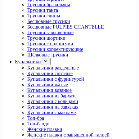
Трусики бразильяна
Трусики танга
Трусики слипы
Бесшовные трусики
Бесшовные PULPIES CHANTELLE
Трусики завышенные
Трусики шортики
Трусики с надписями
Трусики корректирующие
Шёлковые трусики
Купальники
Купальники раздельные
Купальники слитные
Купальники с фурнитурой
Купальники жатые
Купальники вязаные
Купальники из бархата
Купальники с кольцами
Купальники на завязках
Купальники с макраме
Топ-бра
Топ-бандо
Женские плавки
Женские плавки с завышенной талией