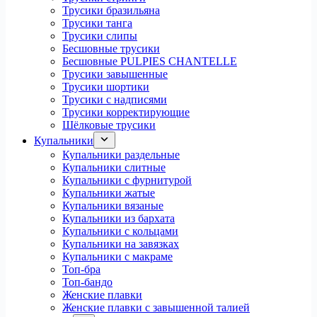
Трусики бразильяна
Трусики танга
Трусики слипы
Бесшовные трусики
Бесшовные PULPIES CHANTELLE
Трусики завышенные
Трусики шортики
Трусики с надписями
Трусики корректирующие
Шёлковые трусики
Купальники
Купальники раздельные
Купальники слитные
Купальники с фурнитурой
Купальники жатые
Купальники вязаные
Купальники из бархата
Купальники с кольцами
Купальники на завязках
Купальники с макраме
Топ-бра
Топ-бандо
Женские плавки
Женские плавки с завышенной талией