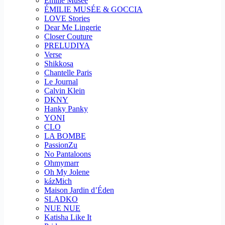
Emilie Musee
ÉMILIE MUSÉE & GOCCIA
LOVE Stories
Dear Me Lingerie
Closer Couture
PRELUDIYA
Verse
Shikkosa
Chantelle Paris
Le Journal
Calvin Klein
DKNY
Hanky Panky
YONI
CLO
LA BOMBE
PassionZu
No Pantaloons
Ohmymarr
Oh My Jolene
kázMich
Maison Jardin d’Éden
SLADKO
NUE NUE
Katisha Like It