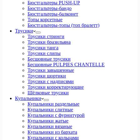
Бюстгальтеры PUSH-UP
Бюстгальтеры-бандо
Бюстгальтеры-балконет
Топы корсетные
Бюстгальтеры-топы (топ бралетт)
Трусики
Трусики стринги
Трусики бразильяна
Трусики танга
Трусики слипы
Бесшовные трусики
Бесшовные PULPIES CHANTELLE
Трусики завышенные
Трусики шортики
Трусики с надписями
Трусики корректирующие
Шёлковые трусики
Купальники
Купальники раздельные
Купальники слитные
Купальники с фурнитурой
Купальники жатые
Купальники вязаные
Купальники из бархата
Купальники с кольцами