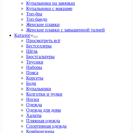
Купальники на завязках
Купальники с макраме
Топ-бра
Топ-бандо
Женские плавки
Женские плавки с завышенной талией
Каталог
Просмотреть всё
Бестселлеры
Шёлк
Бюстгальтеры
Трусики
Наборы
Пояса
Корсеты
Боди
Купальники
Колготки и чулки
Носки
Одежда
Одежда для дома
Халаты
Пляжная одежда
Спортивная одежда
Комбинезоны