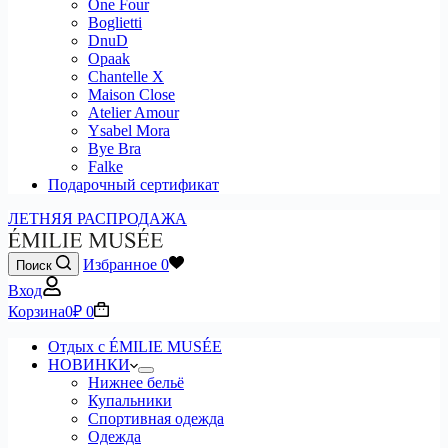
One Four
Boglietti
DnuD
Opaak
Chantelle X
Maison Close
Atelier Amour
Ysabel Mora
Bye Bra
Falke
Подарочный сертификат
ЛЕТНЯЯ РАСПРОДАЖА
Избранное
0
Поиск
Вход
Корзина
0
₽
0
Отдых с ÉMILIE MUSÉE
НОВИНКИ
Нижнее бельё
Купальники
Спортивная одежда
Одежда