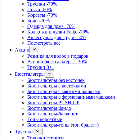
Трусики
-70%
Пояса
-60%
Корсеты
-70%
Боди
-70%
Одежда для дома
-70%
Колготки и чулки Falke
-70%
Аксессуары для груди
-50%
Посмотреть всё
Акции
Резинка для волос в подарок
Второй бюстгальтер — 30%
Трусики 3+1
Бюстгальтеры
Бюстгальтеры без косточек
Бюстгальтеры с косточками
Бюстгальтеры с мягкими чашками
Бюстгальтеры с формованными чашками
Бюстгальтеры PUSH-UP
Бюстгальтеры-бандо
Бюстгальтеры-балконет
Топы корсетные
Бюстгальтеры-топы (топ бралетт)
Трусики
Трусики стринги