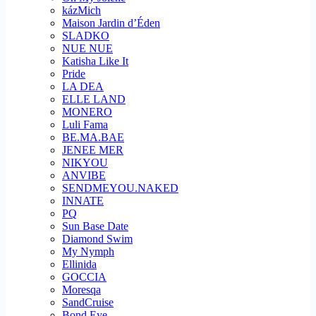
kázMich
Maison Jardin d’Éden
SLADKO
NUE NUE
Katisha Like It
Pride
LA DEA
ELLE LAND
MONERO
Luli Fama
BE.MA.BAE
JENEE MER
NIKYOU
ANVIBE
SENDMEYOU.NAKED
INNATE
PQ
Sun Base Date
Diamond Swim
My Nymph
Ellinida
GOCCIA
Moresqa
SandCruise
Bond Eye