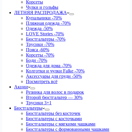
Корсеты
Чулки и гольфы
ЛЕТНЯЯ РАСПРОДАЖА
Купальники
-70%
Пляжная одежда
-70%
Одежда
-50%
LOVE Stories
-70%
Бюстгальтеры
-70%
Трусики
-70%
Пояса
-60%
Корсеты
-70%
Боди
-70%
Одежда для дома
-70%
Колготки и чулки Falke
-70%
Аксессуары для груди
-50%
Посмотреть всё
Акции
Резинка для волос в подарок
Второй бюстгальтер — 30%
Трусики 3+1
Бюстгальтеры
Бюстгальтеры без косточек
Бюстгальтеры с косточками
Бюстгальтеры с мягкими чашками
Бюстгальтеры с формованными чашками