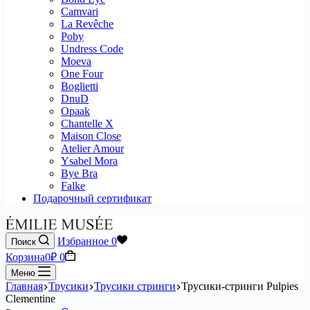
Camvari
La Revêche
Poby
Undress Code
Moeva
One Four
Boglietti
DnuD
Opaak
Chantelle X
Maison Close
Atelier Amour
Ysabel Mora
Bye Bra
Falke
Подарочный сертификат
Избранное
0
Поиск
Корзина
0
₽
0
Меню
Главная
Трусики
Трусики стринги
Трусики-стринги Pulpies
Clementine