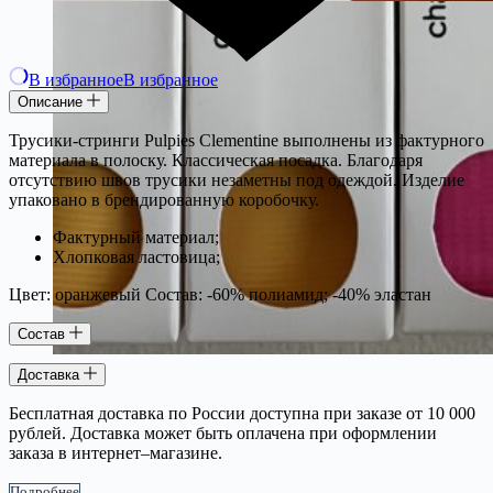
В избранное
В избранное
Описание
Трусики-стринги Pulpies Clementine выполнены из фактурного
материала в полоску. Классическая посадка. Благодаря
отсутствию швов трусики незаметны под одеждой. Изделие
упаковано в брендированную коробочку.
Фактурный материал;
Хлопковая ластовица;
Цвет: оранжевый Состав: -60% полиамид; -40% эластан
Состав
Доставка
Бесплатная доставка по России доступна при заказе от 10 000
рублей. Доставка может быть оплачена при оформлении
заказа в интернет–магазине.
Подробнее