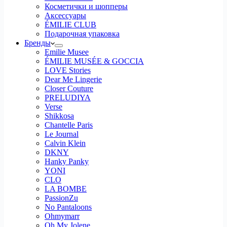
Косметички и шопперы
Аксессуары
ÉMILIE CLUB
Подарочная упаковка
Бренды
Emilie Musee
ÉMILIE MUSÉE & GOCCIA
LOVE Stories
Dear Me Lingerie
Closer Couture
PRELUDIYA
Verse
Shikkosa
Chantelle Paris
Le Journal
Calvin Klein
DKNY
Hanky Panky
YONI
CLO
LA BOMBE
PassionZu
No Pantaloons
Ohmymarr
Oh My Jolene