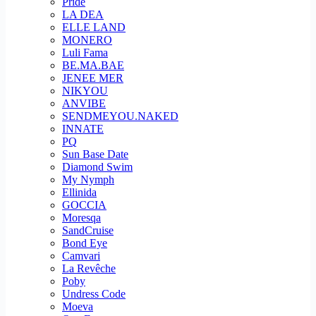
Pride
LA DEA
ELLE LAND
MONERO
Luli Fama
BE.MA.BAE
JENEE MER
NIKYOU
ANVIBE
SENDMEYOU.NAKED
INNATE
PQ
Sun Base Date
Diamond Swim
My Nymph
Ellinida
GOCCIA
Moresqa
SandCruise
Bond Eye
Camvari
La Revêche
Poby
Undress Code
Moeva